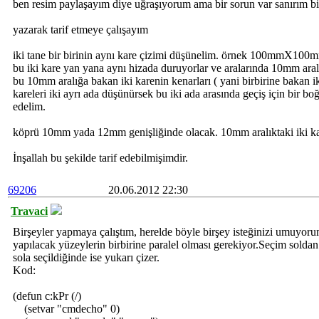
ben resim paylaşayım diye uğraşıyorum ama bir sorun var sanırım b
yazarak tarif etmeye çalışayım
iki tane bir birinin aynı kare çizimi düşünelim. örnek 100mmX100
bu iki kare yan yana aynı hizada duruyorlar ve aralarında 10mm aral
bu 10mm aralığa bakan iki karenin kenarları ( yani birbirine bakan ik
kareleri iki ayrı ada düşünürsek bu iki ada arasında geçiş için bir 
edelim.
köprü 10mm yada 12mm genişliğinde olacak. 10mm aralıktaki iki ka
İnşallah bu şekilde tarif edebilmişimdir.
69206
20.06.2012 22:30
Travaci
Birşeyler yapmaya çalıştım, herelde böyle birşey isteğinizi umuyorum
yapılacak yüzeylerin birbirine paralel olması gerekiyor.Seçim solda
sola seçildiğinde ise yukarı çizer.
Kod:
(defun c:kPr (/)
(setvar "cmdecho" 0)