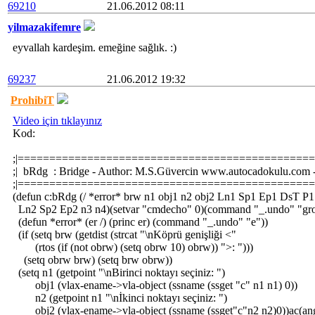
69210
21.06.2012 08:11
yilmazakifemre
eyvallah kardeşim. emeğine sağlık. :)
69237
21.06.2012 19:32
ProhibiT
Video için tıklayınız
Kod:
;|===============================================
;| bRdg : Bridge - Author: M.S.Güvercin www.autocadokulu.com -
;|===============================================
(defun c:bRdg (/ *error* brw n1 obj1 n2 obj2 Ln1 Sp1 Ep1 DsT P1
Ln2 Sp2 Ep2 n3 n4)(setvar "cmdecho" 0)(command "_.undo" "gro
(defun *error* (er /) (princ er) (command "_.undo" "e"))
(if (setq brw (getdist (strcat "\nKöprü genişliği <"
(rtos (if (not obrw) (setq obrw 10) obrw)) ">: ")))
(setq obrw brw) (setq brw obrw))
(setq n1 (getpoint "\nBirinci noktayı seçiniz: ")
obj1 (vlax-ename->vla-object (ssname (ssget "c" n1 n1) 0))
n2 (getpoint n1 "\nİkinci noktayı seçiniz: ")
obj2 (vlax-ename->vla-object (ssname (ssget"c"n2 n2)0))ac(ang