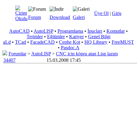
Üye Ol
|
Giriş
Forum
Download
Galeri
AutoCAD
•
AutoLISP
•
Programlama
•
İpuçları
•
Komutlar
•
Terimler
•
Eğitimler
•
Kariyer
•
Genel Bilgi
aLd
•
TCad
•
FacadeCAD
•
Cephe Kot
•
HQ Library
•
FreeMUST
•
Pasdoc.A
Forumlar
>
AutoLISP
>
CNC için köpru atan Lisp lazım
34407
15.03.2008 17:45