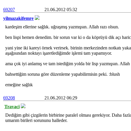
69207
21.06.2012 05:32
yilmazakifemre
kardeşim ellerine sağlık. uğraşmış yazmışsın. Allah razı olsun.
ben lispi hemen denedim. bir sorun var ki o da köprüyü dik açı hari
yani yine iki kareyi örnek verirsek. birinin merkezinden notkatı yak
aşağısından noktayı işaretlediğimde işlemi tam yapamıyor.
ama çok iyi anlamış ve tam istediğim yolda bir lisp yazmışsın. Allah
bahsettiğim soruna göre düzenleme yapabilirmisin peki. :blush
emeğine sağlık
69208
21.06.2012 06:29
Travaci
Dediğim gibi çizgilerin birbirine paralel olması gerekiyor. Daha fazl
umarım birileri sorununu halleder.