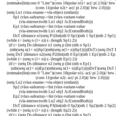
(entmake(list(cons 0 "Line")(cons 10(polar n1(+ ac(/ pi 2.0))(/ brw 
(cons 11(polar n2(+ ac(/ pi 2.0))(/ brw 2.0)))))
(setq Ln1 (vlax-ename->vla-object (entlast))
Sp1 (vlax-safearray->list (vlax-variant-value
(vla-intersectwith Ln1 obj1 AcExtendBoth)))
Ep1 (vlax-safearray->list (vlax-variant-value
(vla-intersectwith Ln1 obj2 AcExtendBoth)))
DsT (distance n1(setq P1(list(nth 0 Sp1)(nth 1 Sp1)(nth 2 Sp1))
(while (< (setq n (1+ n)) (- (length Sp1) 2))
(if (< (setq Ds (distance n1 (setq p (list (nth n Sp1)
(nth(setq n(1+ n))Sp1)(nth(setq n(1+ n))Sp1)))))DsT) (setq DsT 
(setq DsT (distance n2(setq P2(list(nth 0 Ep1)(nth 1 Ep1)(nth 2 Ep1
(while (< (setq n (1+ n)) (- (length Ep1) 2))
(if (< (setq Ds (distance n2 (setq p (list (nth n Ep1)
(nth(setq n(1+ n))Ep1)(nth(setq n(1+ n))Ep1)))))DsT)(setq DsT 
(entmake(list(cons 0 "Line")(cons 10(polar n1(- ac(/ pi 2.0))(/ brw 
(cons 11(polar n2(- ac(/ pi 2.0))(/ brw 2.0)))))
(setq Ln2 (vlax-ename->vla-object (entlast))
Sp2 (vlax-safearray->list (vlax-variant-value
(vla-intersectwith Ln2 obj1 AcExtendBoth)))
Ep2 (vlax-safearray->list (vlax-variant-value
(vla-intersectwith Ln2 obj2 AcExtendBoth)))
DsT (distance n1(setq P3(list(nth 0 Sp2)(nth 1 Sp2)(nth 2 Sp2))
(while (< (setq n (1+ n)) (- (length Sp2) 2))
(if (< (setq Ds (distance n1 (setq p (list (nth n Sp2)