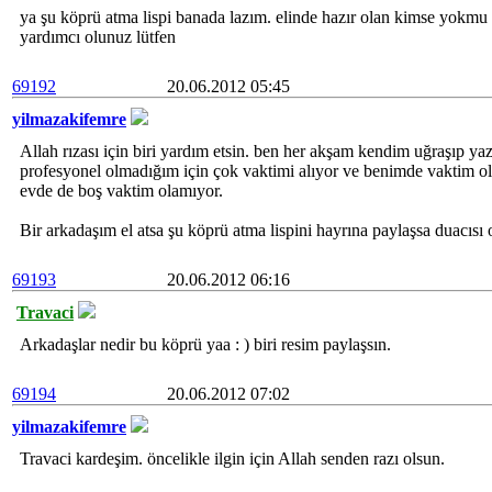
ya şu köprü atma lispi banada lazım. elinde hazır olan kimse yokmu 
yardımcı olunuz lütfen
69192
20.06.2012 05:45
yilmazakifemre
Allah rızası için biri yardım etsin. ben her akşam kendim uğraşıp 
profesyonel olmadığım için çok vaktimi alıyor ve benimde vaktim ol
evde de boş vaktim olamıyor.
Bir arkadaşım el atsa şu köprü atma lispini hayrına paylaşsa duacısı
69193
20.06.2012 06:16
Travaci
Arkadaşlar nedir bu köprü yaa : ) biri resim paylaşsın.
69194
20.06.2012 07:02
yilmazakifemre
Travaci kardeşim. öncelikle ilgin için Allah senden razı olsun.