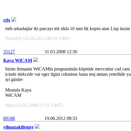
rdx
mrb arkadaşlar iki parcayı tek tıkla 10 mm lik kopru atan Lisp lazım 
ProhibiT (20.06.2012 08:18 GMT)
35127
31.03.2008 12:30
Kaya WiCAM
bizim firmanin WiCAMin programinda köprüde mevcuttur cad cam ya
icinde türkcede var eger ilgini cekmisse bana msj atman yeterlidir 
iyi günler
Mustafa Kaya
WiCAM
ehya (31.03.2008 17:41 GMT)
69188
19.06.2012 08:33
yilmazakifemre