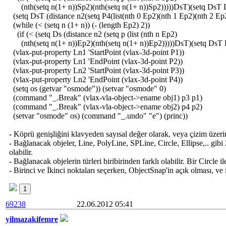
(nth(setq n(1+ n))Sp2)(nth(setq n(1+ n))Sp2)))))DsT)(setq DsT D
(setq DsT (distance n2(setq P4(list(nth 0 Ep2)(nth 1 Ep2)(nth 2 Ep2
(while (< (setq n (1+ n)) (- (length Ep2) 2))
(if (< (setq Ds (distance n2 (setq p (list (nth n Ep2)
(nth(setq n(1+ n))Ep2)(nth(setq n(1+ n))Ep2)))))DsT)(setq DsT 
(vlax-put-property Ln1 'StartPoint (vlax-3d-point P1))
(vlax-put-property Ln1 'EndPoint (vlax-3d-point P2))
(vlax-put-property Ln2 'StartPoint (vlax-3d-point P3))
(vlax-put-property Ln2 'EndPoint (vlax-3d-point P4))
(setq os (getvar "osmode")) (setvar "osmode" 0)
(command "_.Break" (vlax-vla-object->ename obj1) p3 p1)
(command "_.Break" (vlax-vla-object->ename obj2) p4 p2)
(setvar "osmode" os) (command "_.undo" "e") (princ))
- Köprü genişliğini klavyeden sayısal değer olarak, veya çizim üzerin
- Bağlanacak objeler, Line, PolyLine, SPLine, Circle, Ellipse,.. gi
olabilir.
- Bağlanacak objelerin türleri biribirinden farklı olabilir. Bir Circle i
- Birinci ve İkinci noktaları seçerken, ObjectSnap'in açık olması, ve 
1
69238
22.06.2012 05:41
yilmazakifemre