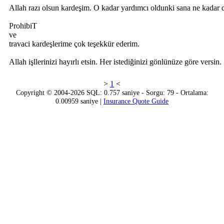
Allah razı olsun kardeşim. O kadar yardımcı oldunki sana ne kadar d
ProhibiT
ve
travaci kardeşlerime çok teşekkür ederim.
Allah işllerinizi hayırlı etsin. Her istediğinizi gönlünüze göre versin.
>
1
<
Copyright © 2004-2026 SQL: 0.757 saniye - Sorgu: 79 - Ortalama:
0.00959 saniye |
Insurance Quote Guide