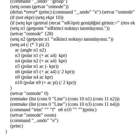
(command "_.undo" "group")
(setq oosm (getvar "osmode"))
(defun *error* (princ) (command "_.undo" "e") (setvar "osmode"
(if (not ekpr) (setq ekpr 10))
(if (setq kpr (getreal (strcat "\nKöprü genişliğini giriniz:<" (rtos ek
(setq n1 (getpoint "\nBirinci noktayı tanımlayınız."))
(setvar "osmode" 128)
(setq n2 (getpoint n1 "\nİkinci noktayı tanımlayınız."))
(setq a4 (/ (* 3 pi) 2)
ac (angle n1 n2)
n3 (polar n1 (+ ac a4) kpr)
n4 (polar n2 (+ ac a4) kpr)
n5 (polar n1 ac (- kpr))
n6 (polar n5 (+ ac a4) (/ 2 kpr))
n9 (polar n4 ac kpr)
n10 (polar n9 (+ ac pi) (/ 2 kpr))
)
(setvar "osmode" 0)
(entmake (list (cons 0 "Line") (cons 10 n1) (cons 11 n2)))
(entmake (list (cons 0 "Line") (cons 10 n3) (cons 11 n4)))
(command "trim" "" "f" n6 n10 "" "")(princ)
(setvar "osmode" oosm)
(command "_.undo" "e")
(princ)
)