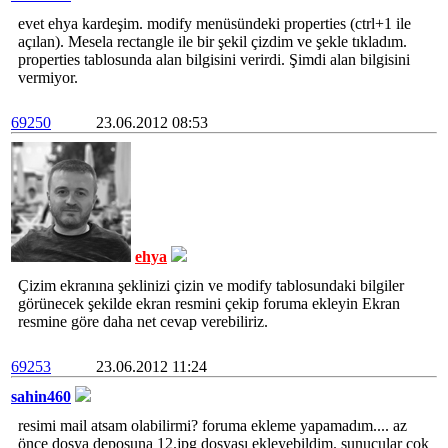
evet ehya kardeşim. modify menüsündeki properties (ctrl+1 ile
açılan). Mesela rectangle ile bir şekil çizdim ve şekle tıkladım.
properties tablosunda alan bilgisini verirdi. Şimdi alan bilgisini
vermiyor.
69250
23.06.2012 08:53
ehya
Çizim ekranına şeklinizi çizin ve modify tablosundaki bilgiler
görünecek şekilde ekran resmini çekip foruma ekleyin Ekran
resmine göre daha net cevap verebiliriz.
69253
23.06.2012 11:24
sahin460
resimi mail atsam olabilirmi? foruma ekleme yapamadım.... az
önce dosya deposuna 12.jpg dosyası ekleyebildim. sunucular çok