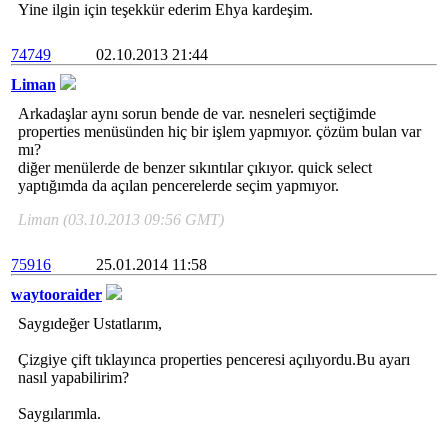
Yine ilgin için teşekkür ederim Ehya kardeşim.
74749
02.10.2013 21:44
Liman
Arkadaşlar aynı sorun bende de var. nesneleri seçtiğimde
properties menüsünden hiç bir işlem yapmıyor. çözüm bulan var
mı?
diğer menülerde de benzer sıkıntılar çıkıyor. quick select
yaptığımda da açılan pencerelerde seçim yapmıyor.
Liman (03.10.2013 09:56 GMT)
75916
25.01.2014 11:58
waytooraider
Saygıdeğer Ustatlarım,
Çizgiye çift tıklayınca properties penceresi açılıyordu.Bu ayarı
nasıl yapabilirim?
Saygılarımla.