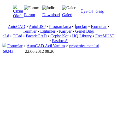
Üye Ol
|
Giriş
Forum
Download
Galeri
AutoCAD
•
AutoLISP
•
Programlama
•
İpuçları
•
Komutlar
•
Terimler
•
Eğitimler
•
Kariyer
•
Genel Bilgi
aLd
•
TCad
•
FacadeCAD
•
Cephe Kot
•
HQ Library
•
FreeMUST
•
Pasdoc.A
Forumlar
>
AutoCAD Acil Yardım
>
properties menüsü
69243
22.06.2012 08:26