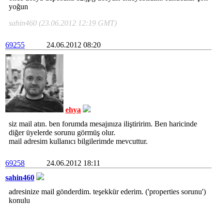
yoğun
sahin460 (23.06.2012 12:19 GMT)
69255
24.06.2012 08:20
ehya
siz mail atın. ben forumda mesajınıza iliştiririm. Ben haricinde
diğer üyelerde sorunu görmüş olur.
mail adresim kullanıcı bilgilerimde mevcuttur.
69258
24.06.2012 18:11
sahin460
adresinize mail gönderdim. teşekkür ederim. ('properties sorunu')
konulu