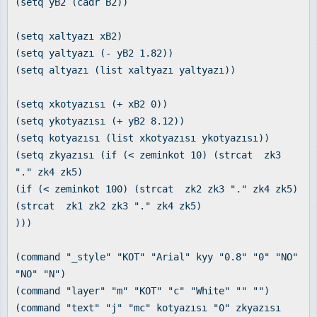
(setq yB2 (cadr B2))
(setq xaltyazı xB2)
(setq yaltyazı (- yB2 1.82))
(setq altyazı (list xaltyazı yaltyazı))
(setq xkotyazısı (+ xB2 0))
(setq ykotyazısı (+ yB2 8.12))
(setq kotyazısı (list xkotyazısı ykotyazısı))
(setq zkyazısı (if (< zeminkot 10) (strcat zk3
"." zk4 zk5)
(if (< zeminkot 100) (strcat zk2 zk3 "." zk4 zk5)
(strcat zk1 zk2 zk3 "." zk4 zk5)
)))
(command "_style" "KOT" "Arial" kyy "0.8" "0" "NO"
"NO" "N")
(command "layer" "m" "KOT" "c" "White" "" "")
(command "text" "j" "mc" kotyazısı "0" zkyazısı