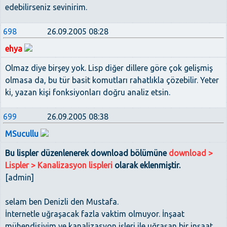
edebilirseniz sevinirim.
698
26.09.2005 08:28
ehya
Olmaz diye birşey yok. Lisp diğer dillere göre çok gelişmiş
olmasa da, bu tür basit komutları rahatlıkla çözebilir. Yeter
ki, yazan kişi fonksiyonları doğru analiz etsin.
699
26.09.2005 08:38
MSucullu
Bu lispler düzenlenerek download bölümüne
download >
Lispler > Kanalizasyon lispleri
olarak eklenmiştir.
[admin]
selam ben Denizli den Mustafa.
İnternetle uğraşacak fazla vaktim olmuyor. İnşaat
mühendisiyim ve kanalizasyon işleri ile uğraşan bir inşaat