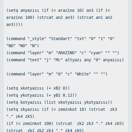
(setq anyazısı (if (< arazino 10) an3 (if (<
arazino 100) (strcat an2 an3) (strcat an1 an2
an3))))
(command "_style" "Standart" "txt" "0" "1" "0"
"NO" "NO" "N")
(command "layer" "m" "ARAZINO" "c" "cyan" "" "")
(command "text" "j" "Mc" altyazı any "0" anyazısı)
(command "layer" "m" "0" "c" "White" "" "")
(setq xkotyazısı (+ xB2 0))
(setq ykotyazısı (+ yB2 8.12))
(setq kotyazısı (list xkotyazısı ykotyazısı))
(setq zkyazısı (if (< zeminkot 10) (strcat zk3
"." zk4 zk5)
(if (< zeminkot 100) (strcat zk2 zk3 "." zk4 zk5)
(strcat zk1 zk2 zk3 "." zk4 zk5)