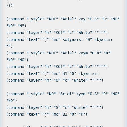
)))
(command "_style" "KOT" "Arial" kyy "0.8" "0" "NO"
"NO" "N")
(command "layer" "m" "KOT" "c" "White" "" "")
(command "text" "j" "mc" kotyazısı "0" zkyazısı
"")
(command "_style" "KOT" "Arial" kyym "0.8" "0"
"NO" "NO")
(command "layer" "m" "KOT" "c" "white" "" "")
(command "text" "j" "mc" B1 "0" zkyazısı)
(command "layer" "m" "0" "c" "White" "" "")
(command "_style" "NO" "Arial" kyym "0.8" "0" "NO"
"NO")
(command "layer" "m" "S" "c" "white" "" "")
(command "text" "j" "mc" B1 "0" "s")