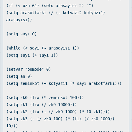
(if (< uzu 61) (setq arasayısı 2) "")
(setq arakotfarkı (/ (- kotyazı2 kotyazı1)
arasayısı))
(setq sayı 0)
(While (< sayı (- arasayısı 1))
(setq sayı (+ sayı 1))
(setvar "osmode" 0)
(setq an 0)
(setq zeminkot (+ kotyazı1 (* sayı arakotfarkı)))
(setq zk0 (fix (* zeminkot 100)))
(setq zk1 (fix (/ zk0 10000)))
(setq zk2 (fix (- (/ zk0 1000) (* 10 zk1))))
(setq zk3 (- (/ zk0 100) (* (fix (/ zk0 1000))
10)))