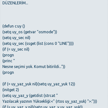
DÜZENLERİM...
(defun c:uy ()
(setq uy_os (getvar "osmode"))
(setq uy_sec nil)
(setq uy_sec (ssget (list (cons 0 "LINE"))))
(if (= uy_sec nil)
(progn
(princ "
Nesne seçimi yok. Komut bitirildi..."))
(progn
(if (= uy_yaz_yuk nil)(setq uy_yaz_yuk 12))
(initget 2)
(setq uy_yaz_y (getdist (strcat "
Yazılacak yazının Yüksekliği:<" (rtos uy_yaz_yuk) ">:")))
(if (= uy_yaz_y nil)(setq uy_yaz_y uy_yaz_yuk))