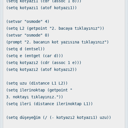
(setq kotyazı1 (cdr (assoc 1 b)))
(setq kotyazı1 (atof kotyazı1))
(setvar "osmode" 4)
(setq L2 (getpoint "2. bacaya tıklayınız"))
(setvar "osmode" 0)
(prompt "2. bacanın kot yazısına tıklayınız")
(setq d (entsel))
(setq e (entget (car d)))
(setq kotyazı2 (cdr (assoc 1 e)))
(setq kotyazı2 (atof kotyazı2))
(setq uzu (distance L1 L2))
(setq ilerinoktap (getpoint "
3. noktayı tıklayınız."))
(setq ileri (distance ilerinoktap L1))
(setq düşeyeğim (/ (- kotyazı2 kotyazı1) uzu))