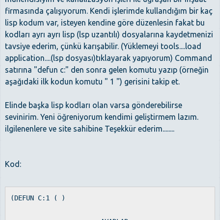
firmasında çalışıyorum. Kendi işlerimde kullandığım bir kaç
lisp kodum var, isteyen kendine göre düzenlesin fakat bu
kodları ayrı ayrı lisp (lsp uzantılı) dosyalarına kaydetmenizi
tavsiye ederim, çünkü karışabilir. (Yüklemeyi tools....load
application....(lsp dosyası)tıklayarak yapıyorum) Command
satırına "defun c:" den sonra gelen komutu yazıp (örneğin
aşağıdaki ilk kodun komutu " 1 ") gerisini takip et.
Elinde başka lisp kodları olan varsa gönderebilirse
sevinirim. Yeni öğreniyorum kendimi geliştirmem lazım.
ilgilenenlere ve site sahibine Teşekkür ederim........
Kod:
(DEFUN C:1 ( )