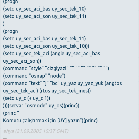
(progn
(setq uy_sec_aci_bas uy_sec_tek_10)
(setq uy_sec_aci_son uy_sec_tek_11)
)
(progn
(setq uy_sec_aci_bas uy_sec_tek_11)
(setq uy_sec_aci_son uy_sec_tek_10)))
(setq uy_sec_tek_aci (angle uy_sec_aci_bas
uy_sec_aci_son))
(command "style" "cizgiyazi" "" "" "" "" "" "" "")
(command "osnap" "node")
(command "text" "j" "bc" uy_yaz uy_yaz_yuk (angtos
uy_sec_tek_aci) (rtos uy_sec_tek_mes))
(setq uy_c (+ uy_c 1))
)))(setvar "osmode" uy_os)(princ))
(princ "
Komutu çalıştırmak için [UY] yazın")(princ)
ehya (21.09.2005 15:37 GMT)