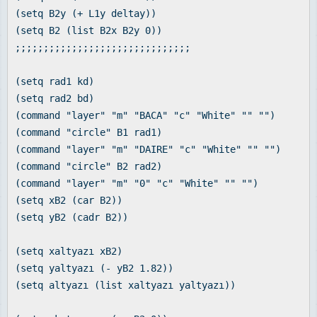
(setq B2y (+ L1y deltay))
(setq B2 (list B2x B2y 0))
;;;;;;;;;;;;;;;;;;;;;;;;;;;;;;;
(setq rad1 kd)
(setq rad2 bd)
(command "layer" "m" "BACA" "c" "White" "" "")
(command "circle" B1 rad1)
(command "layer" "m" "DAIRE" "c" "White" "" "")
(command "circle" B2 rad2)
(command "layer" "m" "0" "c" "White" "" "")
(setq xB2 (car B2))
(setq yB2 (cadr B2))
(setq xaltyazı xB2)
(setq yaltyazı (- yB2 1.82))
(setq altyazı (list xaltyazı yaltyazı))