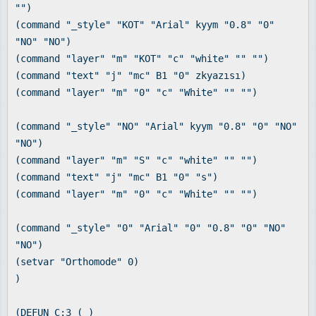
"")
(command "_style" "KOT" "Arial" kyym "0.8" "0"
"NO" "NO")
(command "layer" "m" "KOT" "c" "white" "" "")
(command "text" "j" "mc" B1 "0" zkyazısı)
(command "layer" "m" "0" "c" "White" "" "")
(command "_style" "NO" "Arial" kyym "0.8" "0" "NO"
"NO")
(command "layer" "m" "S" "c" "white" "" "")
(command "text" "j" "mc" B1 "0" "s")
(command "layer" "m" "0" "c" "White" "" "")
(command "_style" "0" "Arial" "0" "0.8" "0" "NO"
"NO")
(setvar "Orthomode" 0)
)
(DEFUN C:3 ( )