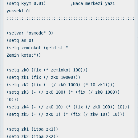
(setq kyym 0.01) ;Baca merkezi yazı
yüksekliği.
;;;;;;;;;;;;;;;;;;;;;;;;;;;;;;;;;;;;;;;;;;;;;;;;;;;;;
(setvar "osmode" 0)
(setq an 0)
(setq zeminkot (getdist "
Zemin kotu:"))
(setq zk0 (fix (* zeminkot 100)))
(setq zk1 (fix (/ zk0 10000)))
(setq zk2 (fix (- (/ zk0 1000) (* 10 zk1))))
(setq zk3 (- (/ zk0 100) (* (fix (/ zk0 1000))
10)))
(setq zk4 (- (/ zk0 10) (* (fix (/ zk0 100)) 10)))
(setq zk5 (- (/ zk0 1) (* (fix (/ zk0 10)) 10)))
(setq zk1 (itoa zk1))
(setq zk2 (itoa zk2))