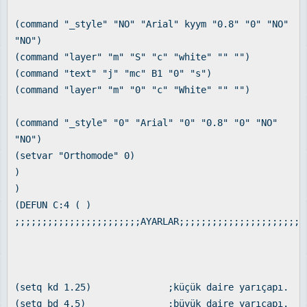
(command "_style" "NO" "Arial" kyym "0.8" "0" "NO"
"NO")
(command "layer" "m" "S" "c" "white" "" "")
(command "text" "j" "mc" B1 "0" "s")
(command "layer" "m" "0" "c" "White" "" "")
(command "_style" "0" "Arial" "0" "0.8" "0" "NO"
"NO")
(setvar "Orthomode" 0)
)
)
(DEFUN C:4 ( )
;;;;;;;;;;;;;;;;;;;;;;;AYARLAR;;;;;;;;;;;;;;;;;;;;;;;
(setq kd 1.25) ;küçük daire yarıçapı.
(setq bd 4.5) ;büyük daire yarıçapı.