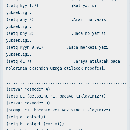
(setq kyy 1.7) ;Kot yazısı
yüksekliği.
(setq any 2) ;Arazi no yazısı
yüksekliği.
(setq bny 3) ;Baca no yazısı
yüksekliği.
(setq kyym 0.01) ;Baca merkezi yazı
yüksekliği.
(setq dL 7) ;araya atılacak baca
nolarının eksenden uzağa atılacak mesafesi.
;;;;;;;;;;;;;;;;;;;;;;;;;;;;;;;;;;;;;;;;;;;;;;;;;;;;;
(setvar "osmode" 4)
(setq L1 (getpoint "1. bacaya tıklayınız"))
(setvar "osmode" 0)
(prompt "1. bacanın kot yazısına tıklayınız")
(setq a (entsel))
(setq b (entget (car a)))