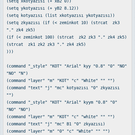
(setq xkotyazısı (+ xB2 0))
(setq ykotyazısı (+ yB2 8.12))
(setq kotyazısı (list xkotyazısı ykotyazısı))
(setq zkyazısı (if (< zeminkot 10) (strcat zk3
"." zk4 zk5)
(if (< zeminkot 100) (strcat zk2 zk3 "." zk4 zk5)
(strcat zk1 zk2 zk3 "." zk4 zk5)
)))
(command "_style" "KOT" "Arial" kyy "0.8" "0" "NO"
"NO" "N")
(command "layer" "m" "KOT" "c" "White" "" "")
(command "text" "j" "mc" kotyazısı "0" zkyazısı
"")
(command "_style" "KOT" "Arial" kyym "0.8" "0"
"NO" "NO")
(command "layer" "m" "KOT" "c" "white" "" "")
(command "text" "j" "mc" B1 "0" zkyazısı)
(command "layer" "m" "0" "c" "White" "" "")