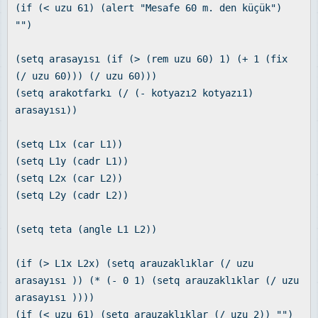
(if (< uzu 61) (alert "Mesafe 60 m. den küçük")
"")
(setq arasayısı (if (> (rem uzu 60) 1) (+ 1 (fix
(/ uzu 60))) (/ uzu 60)))
(setq arakotfarkı (/ (- kotyazı2 kotyazı1)
arasayısı))
(setq L1x (car L1))
(setq L1y (cadr L1))
(setq L2x (car L2))
(setq L2y (cadr L2))
(setq teta (angle L1 L2))
(if (> L1x L2x) (setq arauzaklıklar (/ uzu
arasayısı )) (* (- 0 1) (setq arauzaklıklar (/ uzu
arasayısı ))))
(if (< uzu 61) (setq arauzaklıklar (/ uzu 2)) "")