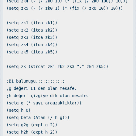
(setq zk4 (- (/ zk0 10) (* (fix (/ zk0 100)) 10)))
(setq zk5 (- (/ zk0 1) (* (fix (/ zk0 10)) 10)))
(setq zk1 (itoa zk1))
(setq zk2 (itoa zk2))
(setq zk3 (itoa zk3))
(setq zk4 (itoa zk4))
(setq zk5 (itoa zk5))
(setq zk (strcat zk1 zk2 zk3 "." zk4 zk5))
;B1 bulunuşu.;;;;;;;;;;;
;g değeri L1 den olan mesafe.
;h değeri çizgiye dik olan mesafe.
(setq g (* sayı arauzaklıklar))
(setq h 0)
(setq beta (Atan (/ h g)))
(setq g2g (expt g 2))
(setq h2h (expt h 2))