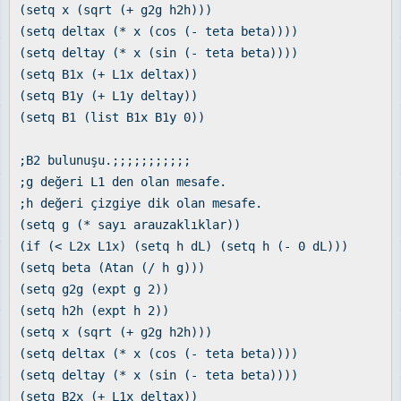
(setq x (sqrt (+ g2g h2h)))
(setq deltax (* x (cos (- teta beta))))
(setq deltay (* x (sin (- teta beta))))
(setq B1x (+ L1x deltax))
(setq B1y (+ L1y deltay))
(setq B1 (list B1x B1y 0))
;B2 bulunuşu.;;;;;;;;;;;
;g değeri L1 den olan mesafe.
;h değeri çizgiye dik olan mesafe.
(setq g (* sayı arauzaklıklar))
(if (< L2x L1x) (setq h dL) (setq h (- 0 dL)))
(setq beta (Atan (/ h g)))
(setq g2g (expt g 2))
(setq h2h (expt h 2))
(setq x (sqrt (+ g2g h2h)))
(setq deltax (* x (cos (- teta beta))))
(setq deltay (* x (sin (- teta beta))))
(setq B2x (+ L1x deltax))