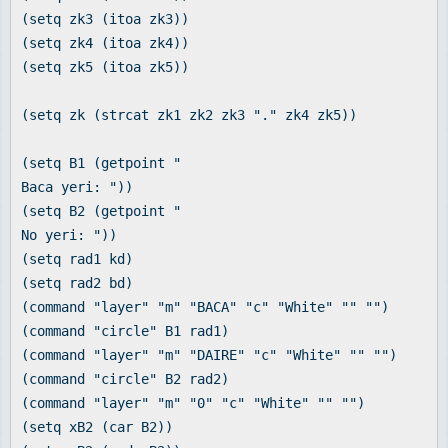
(setq zk3 (itoa zk3))
(setq zk4 (itoa zk4))
(setq zk5 (itoa zk5))
(setq zk (strcat zk1 zk2 zk3 "." zk4 zk5))
(setq B1 (getpoint "
Baca yeri: "))
(setq B2 (getpoint "
No yeri: "))
(setq rad1 kd)
(setq rad2 bd)
(command "layer" "m" "BACA" "c" "White" "" "")
(command "circle" B1 rad1)
(command "layer" "m" "DAIRE" "c" "White" "" "")
(command "circle" B2 rad2)
(command "layer" "m" "0" "c" "White" "" "")
(setq xB2 (car B2))