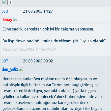
1
673
21.09.2005 14:27
Sibay
Eline sağlık, gerçekten çok iyi bir çalışma yapmışsın.
Bu lisp download bölümüne de eklenmiştir. "uy.lsp olarak"
Sibay (21.09.2005 14:56 GMT)
697
26.09.2005 08:02
den_yeliz
Herkese selamlar.Ben makine resim öğr. okuyorum ve
autolisple ilgili bir tezim var.Tezim herhangi çizilmiş bir
resmi kare(dikdörtgen, yamukta olabilir) yada üçgen
şekillerini kullanarak bölecek.Yalnız bölme işleminde ana
resmin köşelerine böldüğümüz kare şekiller denk
gelecek.Bana en azından olabilir olamaz diye fikir beyan