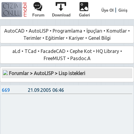
|
Üye Ol
Giriş
Forum
Download
Galeri
AutoCAD
•
AutoLISP
•
Programlama
•
İpuçları
•
Komutlar
•
Terimler
•
Eğitimler
•
Kariyer
•
Genel Bilgi
aLd
•
TCad
•
FacadeCAD
•
Cephe Kot
•
HQ Library
•
FreeMUST
•
Pasdoc.A
Forumlar
>
AutoLISP
>
Lisp istekleri
669
21.09.2005 06:46