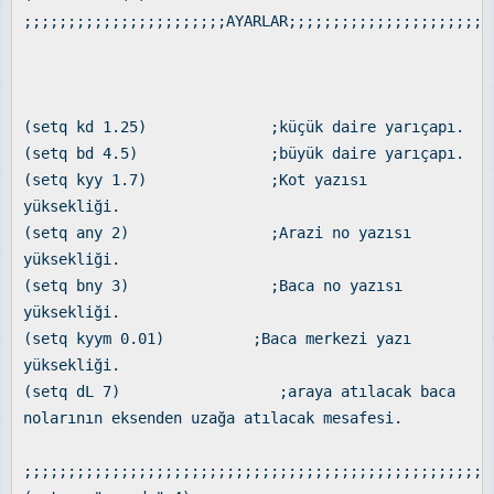
;;;;;;;;;;;;;;;;;;;;;;;AYARLAR;;;;;;;;;;;;;;;;;;;;;;;
(setq kd 1.25) ;küçük daire yarıçapı.
(setq bd 4.5) ;büyük daire yarıçapı.
(setq kyy 1.7) ;Kot yazısı
yüksekliği.
(setq any 2) ;Arazi no yazısı
yüksekliği.
(setq bny 3) ;Baca no yazısı
yüksekliği.
(setq kyym 0.01) ;Baca merkezi yazı
yüksekliği.
(setq dL 7) ;araya atılacak baca
nolarının eksenden uzağa atılacak mesafesi.
;;;;;;;;;;;;;;;;;;;;;;;;;;;;;;;;;;;;;;;;;;;;;;;;;;;;;