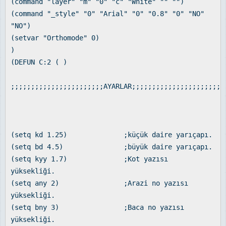
(command "layer" "m" "0" "c" "White" "" "")
(command "_style" "0" "Arial" "0" "0.8" "0" "NO"
"NO")
(setvar "Orthomode" 0)
)
(DEFUN C:2 ( )
;;;;;;;;;;;;;;;;;;;;;;;AYARLAR;;;;;;;;;;;;;;;;;;;;;;;
(setq kd 1.25) ;küçük daire yarıçapı.
(setq bd 4.5) ;büyük daire yarıçapı.
(setq kyy 1.7) ;Kot yazısı
yüksekliği.
(setq any 2) ;Arazi no yazısı
yüksekliği.
(setq bny 3) ;Baca no yazısı
yüksekliği.