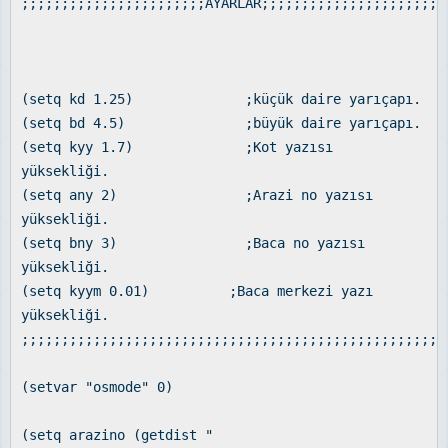
;;;;;;;;;;;;;;;;;;;;;;;AYARLAR;;;;;;;;;;;;;;;;;;;;;;;
(setq kd 1.25) ;küçük daire yarıçapı.
(setq bd 4.5) ;büyük daire yarıçapı.
(setq kyy 1.7) ;Kot yazısı
yüksekliği.
(setq any 2) ;Arazi no yazısı
yüksekliği.
(setq bny 3) ;Baca no yazısı
yüksekliği.
(setq kyym 0.01) ;Baca merkezi yazı
yüksekliği.
;;;;;;;;;;;;;;;;;;;;;;;;;;;;;;;;;;;;;;;;;;;;;;;;;;;;;
(setvar "osmode" 0)
(setq arazino (getdist "