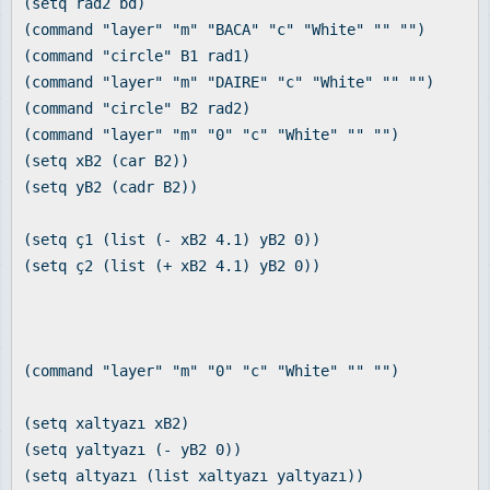
(setq rad2 bd)
(command "layer" "m" "BACA" "c" "White" "" "")
(command "circle" B1 rad1)
(command "layer" "m" "DAIRE" "c" "White" "" "")
(command "circle" B2 rad2)
(command "layer" "m" "0" "c" "White" "" "")
(setq xB2 (car B2))
(setq yB2 (cadr B2))
(setq ç1 (list (- xB2 4.1) yB2 0))
(setq ç2 (list (+ xB2 4.1) yB2 0))
(command "layer" "m" "0" "c" "White" "" "")
(setq xaltyazı xB2)
(setq yaltyazı (- yB2 0))
(setq altyazı (list xaltyazı yaltyazı))