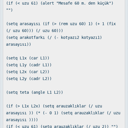
(if (< uzu 61) (alert "Mesafe 60 m. den küçük")
"")
(setq arasayısı (if (> (rem uzu 60) 1) (+ 1 (fix
(/ uzu 60))) (/ uzu 60)))
(setq arakotfarkı (/ (- kotyazı2 kotyazı1)
arasayısı))
(setq L1x (car L1))
(setq L1y (cadr L1))
(setq L2x (car L2))
(setq L2y (cadr L2))
(setq teta (angle L1 L2))
(if (> L1x L2x) (setq arauzaklıklar (/ uzu
arasayısı )) (* (- 0 1) (setq arauzaklıklar (/ uzu
arasayısı ))))
(if (< uzu 61) (setq arauzaklıklar (/ uzu 2)) "")