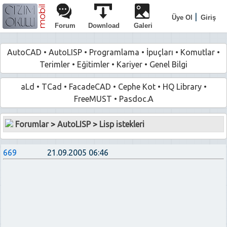
|
Üye Ol
Giriş
Forum
Download
Galeri
AutoCAD
•
AutoLISP
•
Programlama
•
İpuçları
•
Komutlar
•
Terimler
•
Eğitimler
•
Kariyer
•
Genel Bilgi
aLd
•
TCad
•
FacadeCAD
•
Cephe Kot
•
HQ Library
•
FreeMUST
•
Pasdoc.A
Forumlar
>
AutoLISP
>
Lisp istekleri
669
21.09.2005 06:46