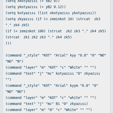
(setq xkotyazısı (+ xB2 0))
(setq ykotyazısı (+ yB2 8.12))
(setq kotyazısı (list xkotyazısı ykotyazısı))
(setq zkyazısı (if (< zeminkot 10) (strcat zk3
"." zk4 zk5)
(if (< zeminkot 100) (strcat zk2 zk3 "." zk4 zk5)
(strcat zk1 zk2 zk3 "." zk4 zk5)
)))
(command "_style" "KOT" "Arial" kyy "0.8" "0" "NO"
"NO" "N")
(command "layer" "m" "KOT" "c" "White" "" "")
(command "text" "j" "mc" kotyazısı "0" zkyazısı
"")
(command "_style" "KOT" "Arial" kyym "0.8" "0"
"NO" "NO")
(command "layer" "m" "KOT" "c" "white" "" "")
(command "text" "j" "mc" B1 "0" zkyazısı)
(command "layer" "m" "0" "c" "White" "" "")