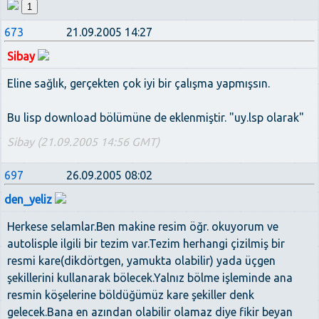
1
673
21.09.2005 14:27
Sibay
Eline sağlık, gerçekten çok iyi bir çalışma yapmışsın.
Bu lisp download bölümüne de eklenmiştir. "uy.lsp olarak"
Sibay (21.09.2005 14:56 GMT)
697
26.09.2005 08:02
den_yeliz
Herkese selamlar.Ben makine resim öğr. okuyorum ve
autolisple ilgili bir tezim var.Tezim herhangi çizilmiş bir
resmi kare(dikdörtgen, yamukta olabilir) yada üçgen
şekillerini kullanarak bölecek.Yalnız bölme işleminde ana
resmin köşelerine böldüğümüz kare şekiller denk
gelecek.Bana en azından olabilir olamaz diye fikir beyan