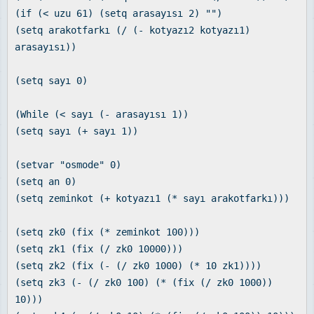
(if (< uzu 61) (setq arasayısı 2) "")
(setq arakotfarkı (/ (- kotyazı2 kotyazı1)
arasayısı))
(setq sayı 0)
(While (< sayı (- arasayısı 1))
(setq sayı (+ sayı 1))
(setvar "osmode" 0)
(setq an 0)
(setq zeminkot (+ kotyazı1 (* sayı arakotfarkı)))
(setq zk0 (fix (* zeminkot 100)))
(setq zk1 (fix (/ zk0 10000)))
(setq zk2 (fix (- (/ zk0 1000) (* 10 zk1))))
(setq zk3 (- (/ zk0 100) (* (fix (/ zk0 1000))
10)))