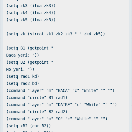
(setq zk3 (itoa zk3))
(setq zk4 (itoa zk4))
(setq zk5 (itoa zk5))
(setq zk (strcat zk1 zk2 zk3 "." zk4 zk5))
(setq B1 (getpoint "
Baca yeri: "))
(setq B2 (getpoint "
No yeri: "))
(setq rad1 kd)
(setq rad2 bd)
(command "layer" "m" "BACA" "c" "White" "" "")
(command "circle" B1 rad1)
(command "layer" "m" "DAIRE" "c" "White" "" "")
(command "circle" B2 rad2)
(command "layer" "m" "0" "c" "White" "" "")
(setq xB2 (car B2))