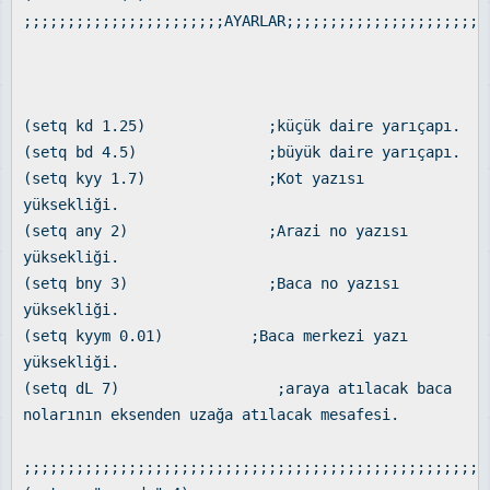
;;;;;;;;;;;;;;;;;;;;;;;AYARLAR;;;;;;;;;;;;;;;;;;;;;;;
(setq kd 1.25) ;küçük daire yarıçapı.
(setq bd 4.5) ;büyük daire yarıçapı.
(setq kyy 1.7) ;Kot yazısı
yüksekliği.
(setq any 2) ;Arazi no yazısı
yüksekliği.
(setq bny 3) ;Baca no yazısı
yüksekliği.
(setq kyym 0.01) ;Baca merkezi yazı
yüksekliği.
(setq dL 7) ;araya atılacak baca
nolarının eksenden uzağa atılacak mesafesi.
;;;;;;;;;;;;;;;;;;;;;;;;;;;;;;;;;;;;;;;;;;;;;;;;;;;;;