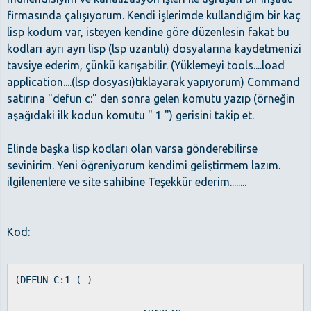
firmasında çalışıyorum. Kendi işlerimde kullandığım bir kaç
lisp kodum var, isteyen kendine göre düzenlesin fakat bu
kodları ayrı ayrı lisp (lsp uzantılı) dosyalarına kaydetmenizi
tavsiye ederim, çünkü karışabilir. (Yüklemeyi tools....load
application....(lsp dosyası)tıklayarak yapıyorum) Command
satırına "defun c:" den sonra gelen komutu yazıp (örneğin
aşağıdaki ilk kodun komutu " 1 ") gerisini takip et.
Elinde başka lisp kodları olan varsa gönderebilirse
sevinirim. Yeni öğreniyorum kendimi geliştirmem lazım.
ilgilenenlere ve site sahibine Teşekkür ederim........
Kod:
(DEFUN C:1 ( )