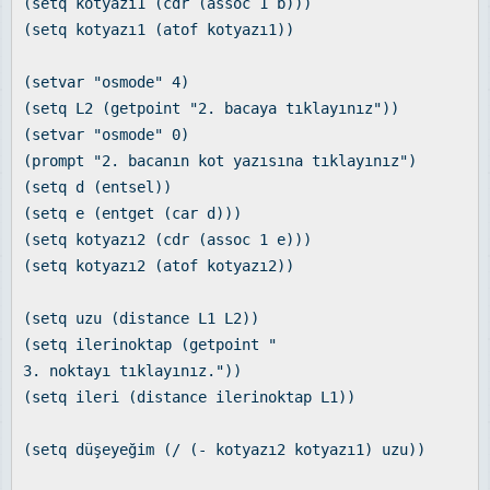
(setq kotyazı1 (cdr (assoc 1 b)))
(setq kotyazı1 (atof kotyazı1))
(setvar "osmode" 4)
(setq L2 (getpoint "2. bacaya tıklayınız"))
(setvar "osmode" 0)
(prompt "2. bacanın kot yazısına tıklayınız")
(setq d (entsel))
(setq e (entget (car d)))
(setq kotyazı2 (cdr (assoc 1 e)))
(setq kotyazı2 (atof kotyazı2))
(setq uzu (distance L1 L2))
(setq ilerinoktap (getpoint "
3. noktayı tıklayınız."))
(setq ileri (distance ilerinoktap L1))
(setq düşeyeğim (/ (- kotyazı2 kotyazı1) uzu))