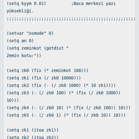
(setq kyym 0.01) ;Baca merkezi yazı
yüksekliği.
;;;;;;;;;;;;;;;;;;;;;;;;;;;;;;;;;;;;;;;;;;;;;;;;;;;;;
(setvar "osmode" 0)
(setq an 0)
(setq zeminkot (getdist "
Zemin kotu:"))
(setq zk0 (fix (* zeminkot 100)))
(setq zk1 (fix (/ zk0 10000)))
(setq zk2 (fix (- (/ zk0 1000) (* 10 zk1))))
(setq zk3 (- (/ zk0 100) (* (fix (/ zk0 1000))
10)))
(setq zk4 (- (/ zk0 10) (* (fix (/ zk0 100)) 10)))
(setq zk5 (- (/ zk0 1) (* (fix (/ zk0 10)) 10)))
(setq zk1 (itoa zk1))
(setq zk2 (itoa zk2))