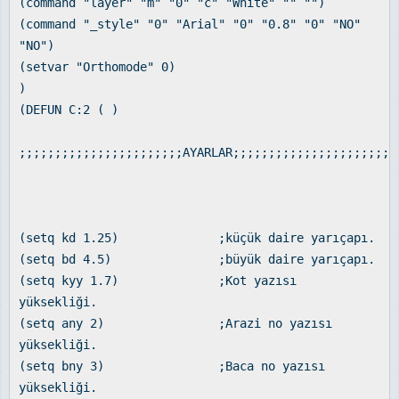
(command "layer" "m" "0" "c" "White" "" "")
(command "_style" "0" "Arial" "0" "0.8" "0" "NO"
"NO")
(setvar "Orthomode" 0)
)
(DEFUN C:2 ( )
;;;;;;;;;;;;;;;;;;;;;;;AYARLAR;;;;;;;;;;;;;;;;;;;;;;;
(setq kd 1.25) ;küçük daire yarıçapı.
(setq bd 4.5) ;büyük daire yarıçapı.
(setq kyy 1.7) ;Kot yazısı
yüksekliği.
(setq any 2) ;Arazi no yazısı
yüksekliği.
(setq bny 3) ;Baca no yazısı
yüksekliği.