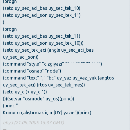
(progn
(setq uy_sec_aci_bas uy_sec_tek_10)
(setq uy_sec_aci_son uy_sec_tek_11)
)
(progn
(setq uy_sec_aci_bas uy_sec_tek_11)
(setq uy_sec_aci_son uy_sec_tek_10)))
(setq uy_sec_tek_aci (angle uy_sec_aci_bas
uy_sec_aci_son))
(command "style" "cizgiyazi" "" "" "" "" "" "" "")
(command "osnap" "node")
(command "text" "j" "bc" uy_yaz uy_yaz_yuk (angtos
uy_sec_tek_aci) (rtos uy_sec_tek_mes))
(setq uy_c (+ uy_c 1))
)))(setvar "osmode" uy_os)(princ))
(princ "
Komutu çalıştırmak için [UY] yazın")(princ)
ehya (21.09.2005 15:37 GMT)