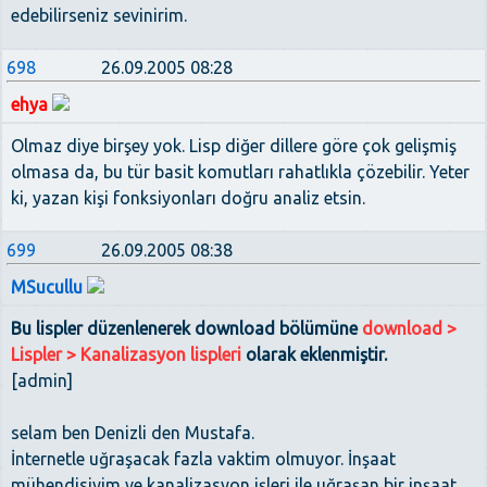
edebilirseniz sevinirim.
698
26.09.2005 08:28
ehya
Olmaz diye birşey yok. Lisp diğer dillere göre çok gelişmiş
olmasa da, bu tür basit komutları rahatlıkla çözebilir. Yeter
ki, yazan kişi fonksiyonları doğru analiz etsin.
699
26.09.2005 08:38
MSucullu
Bu lispler düzenlenerek download bölümüne
download >
Lispler > Kanalizasyon lispleri
olarak eklenmiştir.
[admin]
selam ben Denizli den Mustafa.
İnternetle uğraşacak fazla vaktim olmuyor. İnşaat
mühendisiyim ve kanalizasyon işleri ile uğraşan bir inşaat