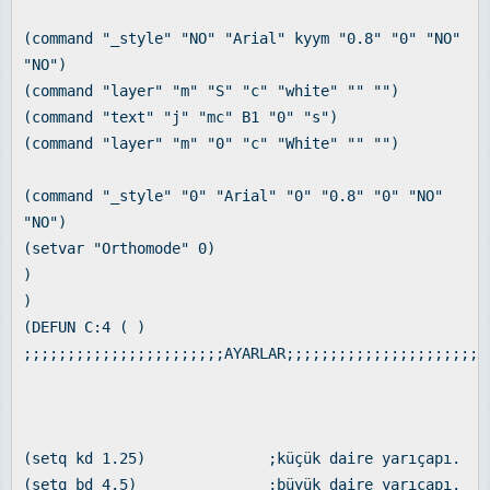
(command "_style" "NO" "Arial" kyym "0.8" "0" "NO"
"NO")
(command "layer" "m" "S" "c" "white" "" "")
(command "text" "j" "mc" B1 "0" "s")
(command "layer" "m" "0" "c" "White" "" "")
(command "_style" "0" "Arial" "0" "0.8" "0" "NO"
"NO")
(setvar "Orthomode" 0)
)
)
(DEFUN C:4 ( )
;;;;;;;;;;;;;;;;;;;;;;;AYARLAR;;;;;;;;;;;;;;;;;;;;;;;
(setq kd 1.25) ;küçük daire yarıçapı.
(setq bd 4.5) ;büyük daire yarıçapı.