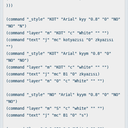
)))
(command "_style" "KOT" "Arial" kyy "0.8" "0" "NO"
"NO" "N")
(command "layer" "m" "KOT" "c" "White" "" "")
(command "text" "j" "mc" kotyazısı "0" zkyazısı
"")
(command "_style" "KOT" "Arial" kyym "0.8" "0"
"NO" "NO")
(command "layer" "m" "KOT" "c" "white" "" "")
(command "text" "j" "mc" B1 "0" zkyazısı)
(command "layer" "m" "0" "c" "White" "" "")
(command "_style" "NO" "Arial" kyym "0.8" "0" "NO"
"NO")
(command "layer" "m" "S" "c" "white" "" "")
(command "text" "j" "mc" B1 "0" "s")