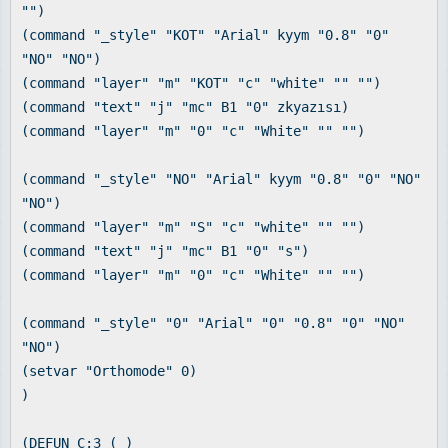
"")
(command "_style" "KOT" "Arial" kyym "0.8" "0"
"NO" "NO")
(command "layer" "m" "KOT" "c" "white" "" "")
(command "text" "j" "mc" B1 "0" zkyazısı)
(command "layer" "m" "0" "c" "White" "" "")
(command "_style" "NO" "Arial" kyym "0.8" "0" "NO"
"NO")
(command "layer" "m" "S" "c" "white" "" "")
(command "text" "j" "mc" B1 "0" "s")
(command "layer" "m" "0" "c" "White" "" "")
(command "_style" "0" "Arial" "0" "0.8" "0" "NO"
"NO")
(setvar "Orthomode" 0)
)
(DEFUN C:3 ( )