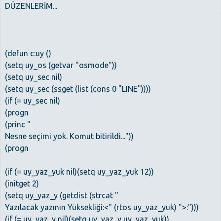
DÜZENLERİM...
(defun c:uy ()
(setq uy_os (getvar "osmode"))
(setq uy_sec nil)
(setq uy_sec (ssget (list (cons 0 "LINE"))))
(if (= uy_sec nil)
(progn
(princ "
Nesne seçimi yok. Komut bitirildi..."))
(progn
(if (= uy_yaz_yuk nil)(setq uy_yaz_yuk 12))
(initget 2)
(setq uy_yaz_y (getdist (strcat "
Yazılacak yazının Yüksekliği:<" (rtos uy_yaz_yuk) ">:")))
(if (= uy_yaz_y nil)(setq uy_yaz_y uy_yaz_yuk))