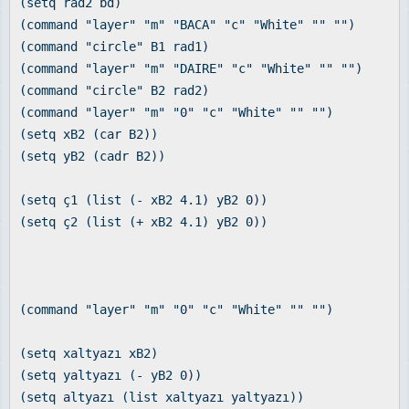
(setq rad2 bd)
(command "layer" "m" "BACA" "c" "White" "" "")
(command "circle" B1 rad1)
(command "layer" "m" "DAIRE" "c" "White" "" "")
(command "circle" B2 rad2)
(command "layer" "m" "0" "c" "White" "" "")
(setq xB2 (car B2))
(setq yB2 (cadr B2))
(setq ç1 (list (- xB2 4.1) yB2 0))
(setq ç2 (list (+ xB2 4.1) yB2 0))
(command "layer" "m" "0" "c" "White" "" "")
(setq xaltyazı xB2)
(setq yaltyazı (- yB2 0))
(setq altyazı (list xaltyazı yaltyazı))