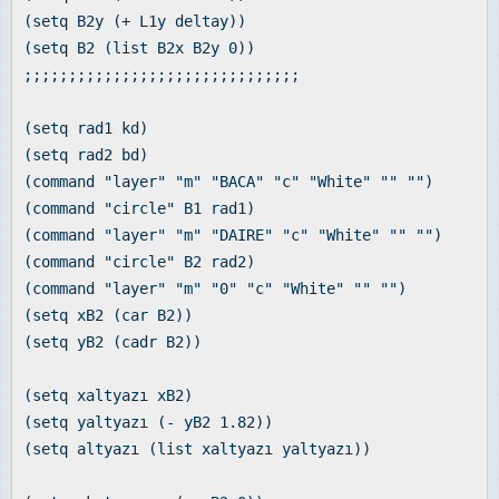
(setq B2y (+ L1y deltay))
(setq B2 (list B2x B2y 0))
;;;;;;;;;;;;;;;;;;;;;;;;;;;;;;;
(setq rad1 kd)
(setq rad2 bd)
(command "layer" "m" "BACA" "c" "White" "" "")
(command "circle" B1 rad1)
(command "layer" "m" "DAIRE" "c" "White" "" "")
(command "circle" B2 rad2)
(command "layer" "m" "0" "c" "White" "" "")
(setq xB2 (car B2))
(setq yB2 (cadr B2))
(setq xaltyazı xB2)
(setq yaltyazı (- yB2 1.82))
(setq altyazı (list xaltyazı yaltyazı))