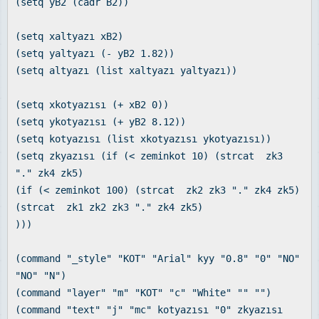
(setq yB2 (cadr B2))
(setq xaltyazı xB2)
(setq yaltyazı (- yB2 1.82))
(setq altyazı (list xaltyazı yaltyazı))
(setq xkotyazısı (+ xB2 0))
(setq ykotyazısı (+ yB2 8.12))
(setq kotyazısı (list xkotyazısı ykotyazısı))
(setq zkyazısı (if (< zeminkot 10) (strcat zk3
"." zk4 zk5)
(if (< zeminkot 100) (strcat zk2 zk3 "." zk4 zk5)
(strcat zk1 zk2 zk3 "." zk4 zk5)
)))
(command "_style" "KOT" "Arial" kyy "0.8" "0" "NO"
"NO" "N")
(command "layer" "m" "KOT" "c" "White" "" "")
(command "text" "j" "mc" kotyazısı "0" zkyazısı