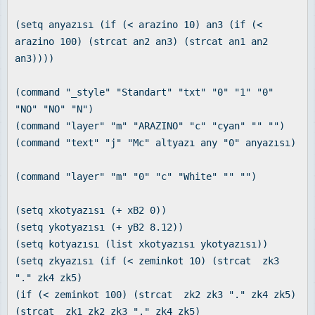
(setq anyazısı (if (< arazino 10) an3 (if (<
arazino 100) (strcat an2 an3) (strcat an1 an2
an3))))
(command "_style" "Standart" "txt" "0" "1" "0"
"NO" "NO" "N")
(command "layer" "m" "ARAZINO" "c" "cyan" "" "")
(command "text" "j" "Mc" altyazı any "0" anyazısı)
(command "layer" "m" "0" "c" "White" "" "")
(setq xkotyazısı (+ xB2 0))
(setq ykotyazısı (+ yB2 8.12))
(setq kotyazısı (list xkotyazısı ykotyazısı))
(setq zkyazısı (if (< zeminkot 10) (strcat zk3
"." zk4 zk5)
(if (< zeminkot 100) (strcat zk2 zk3 "." zk4 zk5)
(strcat zk1 zk2 zk3 "." zk4 zk5)