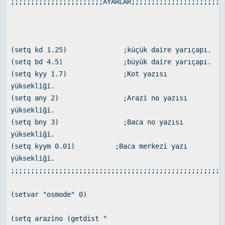
;;;;;;;;;;;;;;;;;;;;;;;AYARLAR;;;;;;;;;;;;;;;;;;;;;;;
(setq kd 1.25) ;küçük daire yarıçapı.
(setq bd 4.5) ;büyük daire yarıçapı.
(setq kyy 1.7) ;Kot yazısı
yüksekliği.
(setq any 2) ;Arazi no yazısı
yüksekliği.
(setq bny 3) ;Baca no yazısı
yüksekliği.
(setq kyym 0.01) ;Baca merkezi yazı
yüksekliği.
;;;;;;;;;;;;;;;;;;;;;;;;;;;;;;;;;;;;;;;;;;;;;;;;;;;;;
(setvar "osmode" 0)
(setq arazino (getdist "