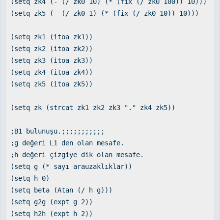
(setq zk4 (- (/ zk0 10) (* (fix (/ zk0 100)) 10)))
(setq zk5 (- (/ zk0 1) (* (fix (/ zk0 10)) 10)))
(setq zk1 (itoa zk1))
(setq zk2 (itoa zk2))
(setq zk3 (itoa zk3))
(setq zk4 (itoa zk4))
(setq zk5 (itoa zk5))
(setq zk (strcat zk1 zk2 zk3 "." zk4 zk5))
;B1 bulunuşu.;;;;;;;;;;;
;g değeri L1 den olan mesafe.
;h değeri çizgiye dik olan mesafe.
(setq g (* sayı arauzaklıklar))
(setq h 0)
(setq beta (Atan (/ h g)))
(setq g2g (expt g 2))
(setq h2h (expt h 2))