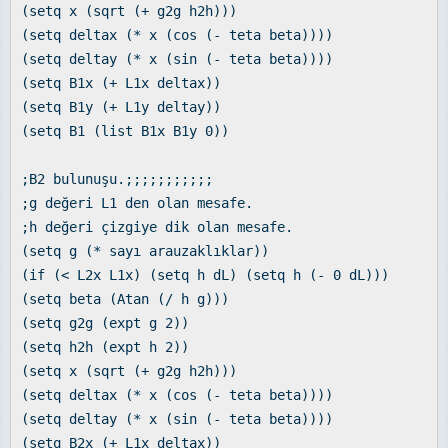
(setq x (sqrt (+ g2g h2h)))
(setq deltax (* x (cos (- teta beta))))
(setq deltay (* x (sin (- teta beta))))
(setq B1x (+ L1x deltax))
(setq B1y (+ L1y deltay))
(setq B1 (list B1x B1y 0))
;B2 bulunuşu.;;;;;;;;;;;
;g değeri L1 den olan mesafe.
;h değeri çizgiye dik olan mesafe.
(setq g (* sayı arauzaklıklar))
(if (< L2x L1x) (setq h dL) (setq h (- 0 dL)))
(setq beta (Atan (/ h g)))
(setq g2g (expt g 2))
(setq h2h (expt h 2))
(setq x (sqrt (+ g2g h2h)))
(setq deltax (* x (cos (- teta beta))))
(setq deltay (* x (sin (- teta beta))))
(setq B2x (+ L1x deltax))