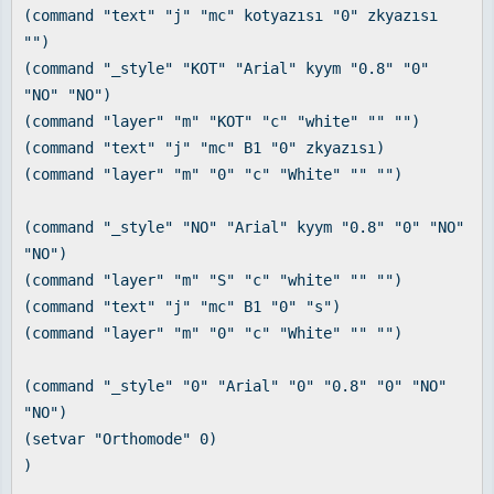
(command "text" "j" "mc" kotyazısı "0" zkyazısı
"")
(command "_style" "KOT" "Arial" kyym "0.8" "0"
"NO" "NO")
(command "layer" "m" "KOT" "c" "white" "" "")
(command "text" "j" "mc" B1 "0" zkyazısı)
(command "layer" "m" "0" "c" "White" "" "")
(command "_style" "NO" "Arial" kyym "0.8" "0" "NO"
"NO")
(command "layer" "m" "S" "c" "white" "" "")
(command "text" "j" "mc" B1 "0" "s")
(command "layer" "m" "0" "c" "White" "" "")
(command "_style" "0" "Arial" "0" "0.8" "0" "NO"
"NO")
(setvar "Orthomode" 0)
)