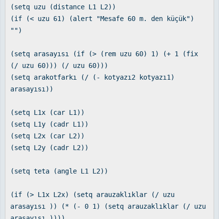
(setq uzu (distance L1 L2))
(if (< uzu 61) (alert "Mesafe 60 m. den küçük")
"")
(setq arasayısı (if (> (rem uzu 60) 1) (+ 1 (fix
(/ uzu 60))) (/ uzu 60)))
(setq arakotfarkı (/ (- kotyazı2 kotyazı1)
arasayısı))
(setq L1x (car L1))
(setq L1y (cadr L1))
(setq L2x (car L2))
(setq L2y (cadr L2))
(setq teta (angle L1 L2))
(if (> L1x L2x) (setq arauzaklıklar (/ uzu
arasayısı )) (* (- 0 1) (setq arauzaklıklar (/ uzu
arasayısı ))))