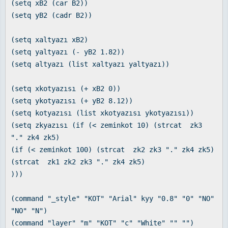
(setq xB2 (car B2))
(setq yB2 (cadr B2))
(setq xaltyazı xB2)
(setq yaltyazı (- yB2 1.82))
(setq altyazı (list xaltyazı yaltyazı))
(setq xkotyazısı (+ xB2 0))
(setq ykotyazısı (+ yB2 8.12))
(setq kotyazısı (list xkotyazısı ykotyazısı))
(setq zkyazısı (if (< zeminkot 10) (strcat zk3
"." zk4 zk5)
(if (< zeminkot 100) (strcat zk2 zk3 "." zk4 zk5)
(strcat zk1 zk2 zk3 "." zk4 zk5)
)))
(command "_style" "KOT" "Arial" kyy "0.8" "0" "NO"
"NO" "N")
(command "layer" "m" "KOT" "c" "White" "" "")