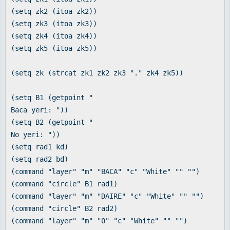
(setq zk2 (itoa zk2))
(setq zk3 (itoa zk3))
(setq zk4 (itoa zk4))
(setq zk5 (itoa zk5))
(setq zk (strcat zk1 zk2 zk3 "." zk4 zk5))
(setq B1 (getpoint "
Baca yeri: "))
(setq B2 (getpoint "
No yeri: "))
(setq rad1 kd)
(setq rad2 bd)
(command "layer" "m" "BACA" "c" "White" "" "")
(command "circle" B1 rad1)
(command "layer" "m" "DAIRE" "c" "White" "" "")
(command "circle" B2 rad2)
(command "layer" "m" "0" "c" "White" "" "")