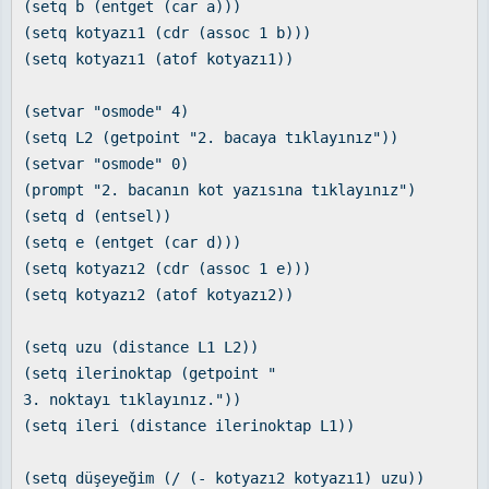
(setq b (entget (car a)))
(setq kotyazı1 (cdr (assoc 1 b)))
(setq kotyazı1 (atof kotyazı1))
(setvar "osmode" 4)
(setq L2 (getpoint "2. bacaya tıklayınız"))
(setvar "osmode" 0)
(prompt "2. bacanın kot yazısına tıklayınız")
(setq d (entsel))
(setq e (entget (car d)))
(setq kotyazı2 (cdr (assoc 1 e)))
(setq kotyazı2 (atof kotyazı2))
(setq uzu (distance L1 L2))
(setq ilerinoktap (getpoint "
3. noktayı tıklayınız."))
(setq ileri (distance ilerinoktap L1))
(setq düşeyeğim (/ (- kotyazı2 kotyazı1) uzu))