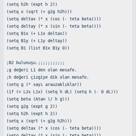
(setq h2h (expt h 2))
(setq x (sqrt (+ g2g h2h)))
(setq deltax (* x (cos (- teta beta))))
(setq deltay (* x (sin (- teta beta))))
(setq B1x (+ L1x deltax))
(setq B1y (+ L1y deltay))
(setq B1 (list B1x B1y 0))
;B2 bulunuşu.;;;;;;;;;;;
;g değeri L1 den olan mesafe.
;h değeri çizgiye dik olan mesafe.
(setq g (* sayı arauzaklıklar))
(if (< L2x L1x) (setq h dL) (setq h (- 0 dL)))
(setq beta (Atan (/ h g)))
(setq g2g (expt g 2))
(setq h2h (expt h 2))
(setq x (sqrt (+ g2g h2h)))
(setq deltax (* x (cos (- teta beta))))
(setq deltay (* x (sin (- teta beta))))