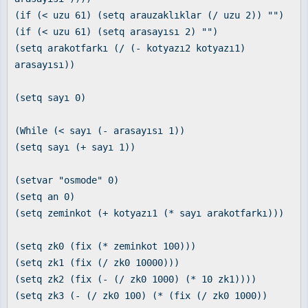
(if (< uzu 61) (setq arauzaklıklar (/ uzu 2)) "")
(if (< uzu 61) (setq arasayısı 2) "")
(setq arakotfarkı (/ (- kotyazı2 kotyazı1)
arasayısı))
(setq sayı 0)
(While (< sayı (- arasayısı 1))
(setq sayı (+ sayı 1))
(setvar "osmode" 0)
(setq an 0)
(setq zeminkot (+ kotyazı1 (* sayı arakotfarkı)))
(setq zk0 (fix (* zeminkot 100)))
(setq zk1 (fix (/ zk0 10000)))
(setq zk2 (fix (- (/ zk0 1000) (* 10 zk1))))
(setq zk3 (- (/ zk0 100) (* (fix (/ zk0 1000))