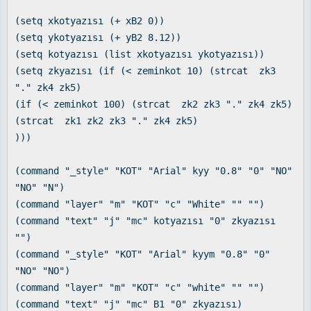
(setq xkotyazısı (+ xB2 0))
(setq ykotyazısı (+ yB2 8.12))
(setq kotyazısı (list xkotyazısı ykotyazısı))
(setq zkyazısı (if (< zeminkot 10) (strcat zk3
"." zk4 zk5)
(if (< zeminkot 100) (strcat zk2 zk3 "." zk4 zk5)
(strcat zk1 zk2 zk3 "." zk4 zk5)
)))
(command "_style" "KOT" "Arial" kyy "0.8" "0" "NO"
"NO" "N")
(command "layer" "m" "KOT" "c" "White" "" "")
(command "text" "j" "mc" kotyazısı "0" zkyazısı
"")
(command "_style" "KOT" "Arial" kyym "0.8" "0"
"NO" "NO")
(command "layer" "m" "KOT" "c" "white" "" "")
(command "text" "j" "mc" B1 "0" zkyazısı)