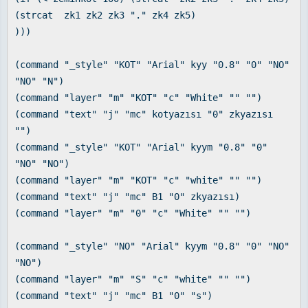
(strcat zk1 zk2 zk3 "." zk4 zk5)
)))
(command "_style" "KOT" "Arial" kyy "0.8" "0" "NO"
"NO" "N")
(command "layer" "m" "KOT" "c" "White" "" "")
(command "text" "j" "mc" kotyazısı "0" zkyazısı
"")
(command "_style" "KOT" "Arial" kyym "0.8" "0"
"NO" "NO")
(command "layer" "m" "KOT" "c" "white" "" "")
(command "text" "j" "mc" B1 "0" zkyazısı)
(command "layer" "m" "0" "c" "White" "" "")
(command "_style" "NO" "Arial" kyym "0.8" "0" "NO"
"NO")
(command "layer" "m" "S" "c" "white" "" "")
(command "text" "j" "mc" B1 "0" "s")