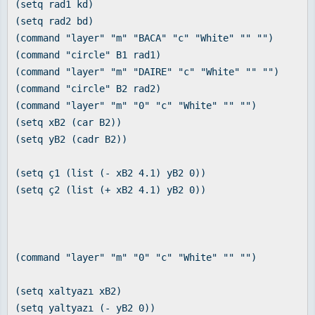
(setq rad1 kd)
(setq rad2 bd)
(command "layer" "m" "BACA" "c" "White" "" "")
(command "circle" B1 rad1)
(command "layer" "m" "DAIRE" "c" "White" "" "")
(command "circle" B2 rad2)
(command "layer" "m" "0" "c" "White" "" "")
(setq xB2 (car B2))
(setq yB2 (cadr B2))
(setq ç1 (list (- xB2 4.1) yB2 0))
(setq ç2 (list (+ xB2 4.1) yB2 0))
(command "layer" "m" "0" "c" "White" "" "")
(setq xaltyazı xB2)
(setq yaltyazı (- yB2 0))