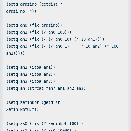
(setq arazino (getdist "
arazi no: "))
(setq an0 (fix arazino))
(setq an1 (fix (/ an0 100)))
(setq an2 (fix (- (/ an0 10) (* 10 an1))))
(setq an3 (fix (- (/ an0 1) (+ (* 10 an2) (* 100
an1)))))
(setq an1 (itoa an1))
(setq an2 (itoa an2))
(setq an3 (itoa an3))
(setq an (strcat "an" an1 an2 an3))
(setq zeminkot (getdist "
Zemin kotu:"))
(setq zk0 (fix (* zeminkot 100)))
(setq zk1 (fix (/ zk0 10000)))