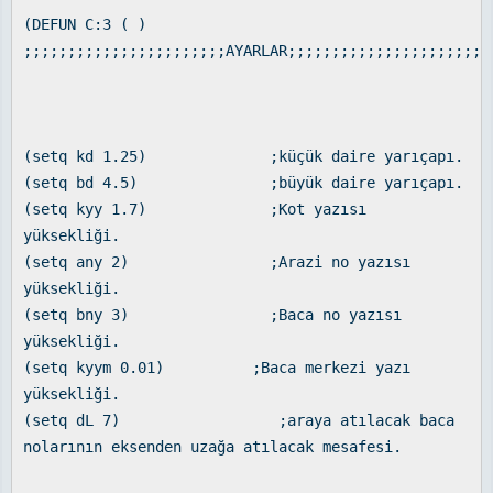
(DEFUN C:3 ( )
;;;;;;;;;;;;;;;;;;;;;;;AYARLAR;;;;;;;;;;;;;;;;;;;;;;;
(setq kd 1.25) ;küçük daire yarıçapı.
(setq bd 4.5) ;büyük daire yarıçapı.
(setq kyy 1.7) ;Kot yazısı
yüksekliği.
(setq any 2) ;Arazi no yazısı
yüksekliği.
(setq bny 3) ;Baca no yazısı
yüksekliği.
(setq kyym 0.01) ;Baca merkezi yazı
yüksekliği.
(setq dL 7) ;araya atılacak baca
nolarının eksenden uzağa atılacak mesafesi.