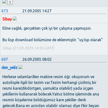
1
673
21.09.2005 14:27
Sibay
Eline sağlık, gerçekten çok iyi bir çalışma yapmışsın.
Bu lisp download bölümüne de eklenmiştir. "uy.lsp olarak"
Sibay (21.09.2005 14:56 GMT)
697
26.09.2005 08:02
den_yeliz
Herkese selamlar.Ben makine resim öğr. okuyorum ve
autolisple ilgili bir tezim var.Tezim herhangi çizilmiş bir
resmi kare(dikdörtgen, yamukta olabilir) yada üçgen
şekillerini kullanarak bölecek.Yalnız bölme işleminde ana
resmin köşelerine böldüğümüz kare şekiller denk
gelecek.Bana en azından olabilir olamaz diye fikir beyan