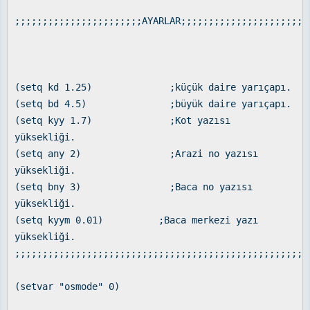
;;;;;;;;;;;;;;;;;;;;;;;AYARLAR;;;;;;;;;;;;;;;;;;;;;;;
(setq kd 1.25) ;küçük daire yarıçapı.
(setq bd 4.5) ;büyük daire yarıçapı.
(setq kyy 1.7) ;Kot yazısı
yüksekliği.
(setq any 2) ;Arazi no yazısı
yüksekliği.
(setq bny 3) ;Baca no yazısı
yüksekliği.
(setq kyym 0.01) ;Baca merkezi yazı
yüksekliği.
;;;;;;;;;;;;;;;;;;;;;;;;;;;;;;;;;;;;;;;;;;;;;;;;;;;;;
(setvar "osmode" 0)