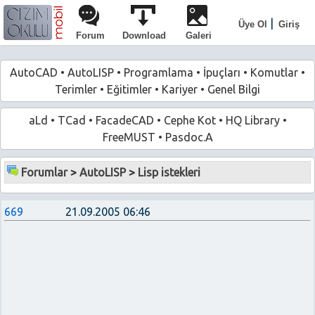
|
Üye Ol
Giriş
Forum
Download
Galeri
AutoCAD
•
AutoLISP
•
Programlama
•
İpuçları
•
Komutlar
•
Terimler
•
Eğitimler
•
Kariyer
•
Genel Bilgi
aLd
•
TCad
•
FacadeCAD
•
Cephe Kot
•
HQ Library
•
FreeMUST
•
Pasdoc.A
Forumlar
>
AutoLISP
>
Lisp istekleri
669
21.09.2005 06:46