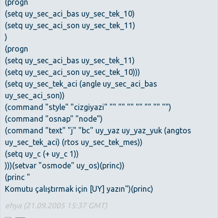
(progn
(setq uy_sec_aci_bas uy_sec_tek_10)
(setq uy_sec_aci_son uy_sec_tek_11)
)
(progn
(setq uy_sec_aci_bas uy_sec_tek_11)
(setq uy_sec_aci_son uy_sec_tek_10)))
(setq uy_sec_tek_aci (angle uy_sec_aci_bas
uy_sec_aci_son))
(command "style" "cizgiyazi" "" "" "" "" "" "" "")
(command "osnap" "node")
(command "text" "j" "bc" uy_yaz uy_yaz_yuk (angtos
uy_sec_tek_aci) (rtos uy_sec_tek_mes))
(setq uy_c (+ uy_c 1))
)))(setvar "osmode" uy_os)(princ))
(princ "
Komutu çalıştırmak için [UY] yazın")(princ)
ehya (21.09.2005 15:37 GMT)