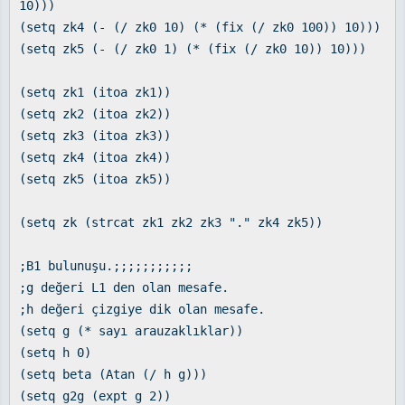
10)))
(setq zk4 (- (/ zk0 10) (* (fix (/ zk0 100)) 10)))
(setq zk5 (- (/ zk0 1) (* (fix (/ zk0 10)) 10)))
(setq zk1 (itoa zk1))
(setq zk2 (itoa zk2))
(setq zk3 (itoa zk3))
(setq zk4 (itoa zk4))
(setq zk5 (itoa zk5))
(setq zk (strcat zk1 zk2 zk3 "." zk4 zk5))
;B1 bulunuşu.;;;;;;;;;;;
;g değeri L1 den olan mesafe.
;h değeri çizgiye dik olan mesafe.
(setq g (* sayı arauzaklıklar))
(setq h 0)
(setq beta (Atan (/ h g)))
(setq g2g (expt g 2))