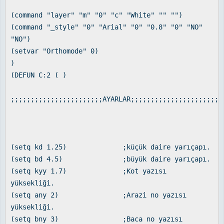
(command "layer" "m" "0" "c" "White" "" "")
(command "_style" "0" "Arial" "0" "0.8" "0" "NO"
"NO")
(setvar "Orthomode" 0)
)
(DEFUN C:2 ( )
;;;;;;;;;;;;;;;;;;;;;;;AYARLAR;;;;;;;;;;;;;;;;;;;;;;;
(setq kd 1.25) ;küçük daire yarıçapı.
(setq bd 4.5) ;büyük daire yarıçapı.
(setq kyy 1.7) ;Kot yazısı
yüksekliği.
(setq any 2) ;Arazi no yazısı
yüksekliği.
(setq bny 3) ;Baca no yazısı