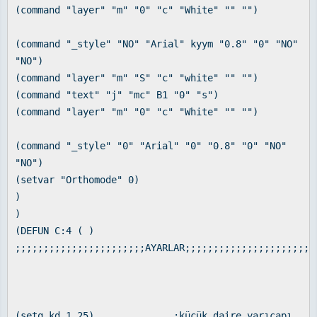
(command "layer" "m" "0" "c" "White" "" "")
(command "_style" "NO" "Arial" kyym "0.8" "0" "NO"
"NO")
(command "layer" "m" "S" "c" "white" "" "")
(command "text" "j" "mc" B1 "0" "s")
(command "layer" "m" "0" "c" "White" "" "")
(command "_style" "0" "Arial" "0" "0.8" "0" "NO"
"NO")
(setvar "Orthomode" 0)
)
)
(DEFUN C:4 ( )
;;;;;;;;;;;;;;;;;;;;;;;AYARLAR;;;;;;;;;;;;;;;;;;;;;;;
(setq kd 1.25) ;küçük daire yarıçapı.