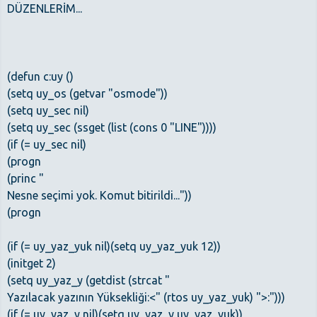
DÜZENLERİM...
(defun c:uy ()
(setq uy_os (getvar "osmode"))
(setq uy_sec nil)
(setq uy_sec (ssget (list (cons 0 "LINE"))))
(if (= uy_sec nil)
(progn
(princ "
Nesne seçimi yok. Komut bitirildi..."))
(progn
(if (= uy_yaz_yuk nil)(setq uy_yaz_yuk 12))
(initget 2)
(setq uy_yaz_y (getdist (strcat "
Yazılacak yazının Yüksekliği:<" (rtos uy_yaz_yuk) ">:")))
(if (= uy_yaz_y nil)(setq uy_yaz_y uy_yaz_yuk))