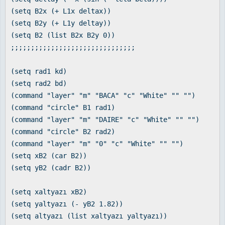
(setq B2x (+ L1x deltax))
(setq B2y (+ L1y deltay))
(setq B2 (list B2x B2y 0))
;;;;;;;;;;;;;;;;;;;;;;;;;;;;;;;
(setq rad1 kd)
(setq rad2 bd)
(command "layer" "m" "BACA" "c" "White" "" "")
(command "circle" B1 rad1)
(command "layer" "m" "DAIRE" "c" "White" "" "")
(command "circle" B2 rad2)
(command "layer" "m" "0" "c" "White" "" "")
(setq xB2 (car B2))
(setq yB2 (cadr B2))
(setq xaltyazı xB2)
(setq yaltyazı (- yB2 1.82))
(setq altyazı (list xaltyazı yaltyazı))