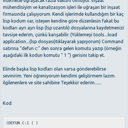
İnternetle uğraşacak fazla vaktim olmuyor. İnşaat
mühendisiyim ve kanalizasyon işleri ile uğraşan bir inşaat
firmasında çalışıyorum. Kendi işlerimde kullandığım bir kaç
lisp kodum var, isteyen kendine göre düzenlesin fakat bu
kodları ayrı ayrı lisp (lsp uzantılı) dosyalarına kaydetmenizi
tavsiye ederim, çünkü karışabilir. (Yüklemeyi tools....load
application....(lsp dosyası)tıklayarak yapıyorum) Command
satırına "defun c:" den sonra gelen komutu yazıp (örneğin
aşağıdaki ilk kodun komutu " 1 ") gerisini takip et.
Elinde başka lisp kodları olan varsa gönderebilirse
sevinirim. Yeni öğreniyorum kendimi geliştirmem lazım.
ilgilenenlere ve site sahibine Teşekkür ederim........
Kod:
(DEFUN C:1 ( )