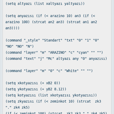
(setq altyazı (list xaltyazı yaltyazı))
(setq anyazısı (if (< arazino 10) an3 (if (<
arazino 100) (strcat an2 an3) (strcat an1 an2
an3))))
(command "_style" "Standart" "txt" "0" "1" "0"
"NO" "NO" "N")
(command "layer" "m" "ARAZINO" "c" "cyan" "" "")
(command "text" "j" "Mc" altyazı any "0" anyazısı)
(command "layer" "m" "0" "c" "White" "" "")
(setq xkotyazısı (+ xB2 0))
(setq ykotyazısı (+ yB2 8.12))
(setq kotyazısı (list xkotyazısı ykotyazısı))
(setq zkyazısı (if (< zeminkot 10) (strcat zk3
"." zk4 zk5)
(if (< zeminkot 100) (strcat zk2 zk3 "." zk4 zk5)