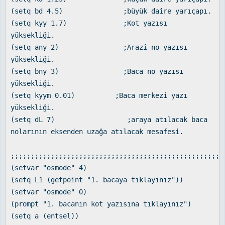
(setq bd 4.5) ;büyük daire yarıçapı.
(setq kyy 1.7) ;Kot yazısı
yüksekliği.
(setq any 2) ;Arazi no yazısı
yüksekliği.
(setq bny 3) ;Baca no yazısı
yüksekliği.
(setq kyym 0.01) ;Baca merkezi yazı
yüksekliği.
(setq dL 7) ;araya atılacak baca
nolarının eksenden uzağa atılacak mesafesi.
;;;;;;;;;;;;;;;;;;;;;;;;;;;;;;;;;;;;;;;;;;;;;;;;;;;;;
(setvar "osmode" 4)
(setq L1 (getpoint "1. bacaya tıklayınız"))
(setvar "osmode" 0)
(prompt "1. bacanın kot yazısına tıklayınız")
(setq a (entsel))