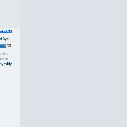
eksk35
ni üye
 ileti
renci
myrskiy