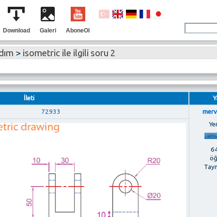
Download
Galeri
AboneOl
rdım
>
isometric ile ilgili soru 2
İleti
Y
72933
merv
Ye
64
öğ
Tay