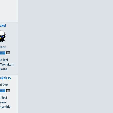
zkul
stad
 ileti
 Teknikeri
kara
eksk35
ni üye
 ileti
renci
myrskiy