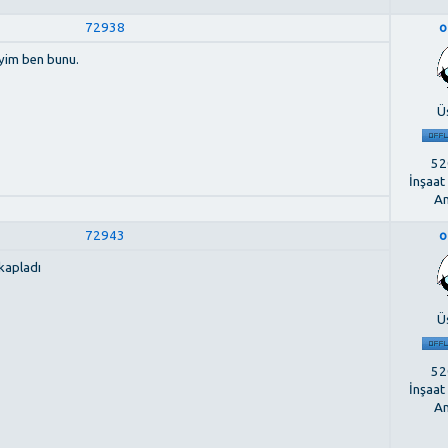
72938
o
eyim ben bunu.
Ü
520
İnşaat
An
72943
o
kapladı
Ü
520
İnşaat
An