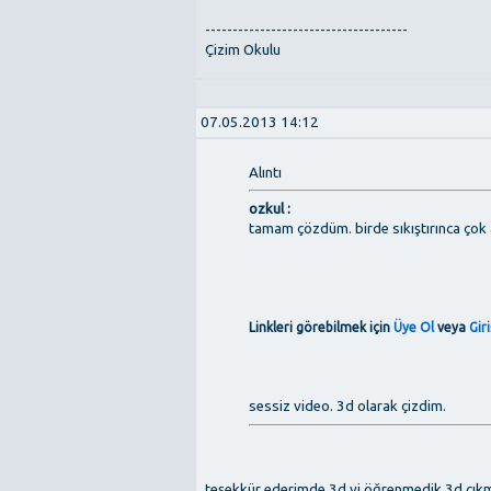
-------------------------------------
Çizim Okulu
07.05.2013 14:12
Alıntı
ozkul :
tamam çözdüm. birde sıkıştırınca çok 
Linkleri görebilmek için
Üye Ol
veya
Gir
sessiz video. 3d olarak çizdim.
teşekkür ederimde 3d yi öğrenmedik 3d cıkma