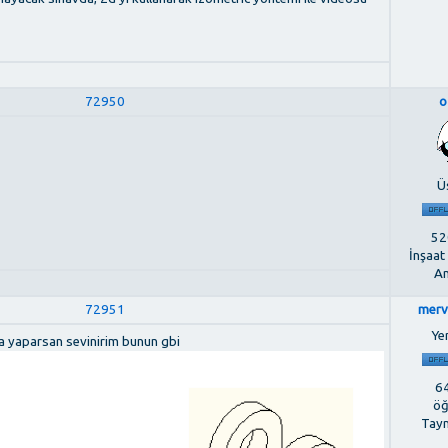
72950
o
Ü
520
İnşaat
An
72951
merv
Ye
a yaparsan sevinirim bunun gbi
64
öğ
Tay