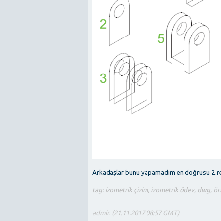
Arkadaşlar bunu yapamadım en doğrusu 2.r
tag: izometrik çizim, izometrik ödev, dwg, ö
admin (21.11.2017 08:57 GMT)