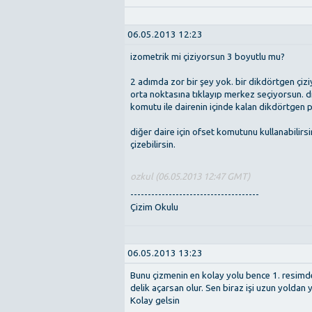
06.05.2013 12:23
izometrik mi çiziyorsun 3 boyutlu mu?
2 adımda zor bir şey yok. bir dikdörtgen çizi
orta noktasına tıklayıp merkez seçiyorsun. d
komutu ile dairenin içinde kalan dikdörtgen p
diğer daire için ofset komutunu kullanabilirsi
çizebilirsin.
ozkul (06.05.2013 12:47 GMT)
-------------------------------------
Çizim Okulu
06.05.2013 13:23
Bunu çizmenin en kolay yolu bence 1. resimd
delik açarsan olur. Sen biraz işi uzun yoldan
Kolay gelsin