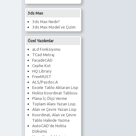
3ds Max
3ds Max Nedir?
3ds Max Model ve Çizim
Özel Yazılımlar
aLd Fonksiyonu
TCad Metraj
FacadeCAD
Cephe Kot
HQ Library
FreeMUST
ALS/Pasdoc.A
Excele Tablo Aktaran Lisp
Nokta Koordinat Tablosu
Plana İç Ölçü Verme
Toplam Alanı Yazan Lisp
Alan ve Çevre Yazan Lisp
Koordinat, Alan ve Çevre
Tablo Halinde Yazma
AutoCAD'de Nokta
Dökümü