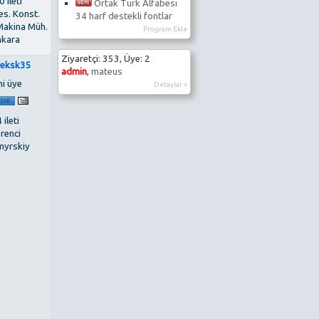
 ileti
Ortak Türk Alfabesi
es. Konst.
34 harf destekli fontlar
Makina Müh.
Program Ekle
kara
Ziyaretçi: 353, Üye: 2
eksk35
admin
,
mateus
ni üye
Detaylar »
 ileti
renci
myrskiy