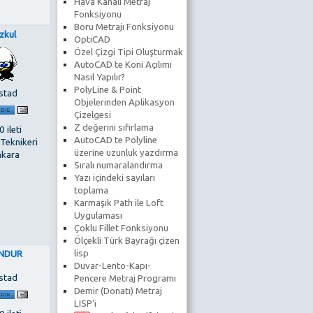
Hava Kanalı Metraj
Fonksiyonu
Boru Metrajı Fonksiyonu
zkul
OptiCAD
Özel Çizgi Tipi Oluşturmak
AutoCAD te Koni Açılımı
Nasıl Yapılır?
PolyLine & Point
stad
Objelerinden Aplikasyon
Çizelgesi
Z değerini sıfırlama
 ileti
AutoCAD te Polyline
 Teknikeri
üzerine uzunluk yazdırma
kara
Sıralı numaralandırma
Yazı içindeki sayıları
toplama
Karmaşık Path ile Loft
Uygulaması
Çoklu Fillet Fonksiyonu
Ölçekli Türk Bayrağı çizen
lisp
NDUR
Duvar-Lento-Kapı-
stad
Pencere Metraj Programı
Demir (Donatı) Metraj
LISP'i