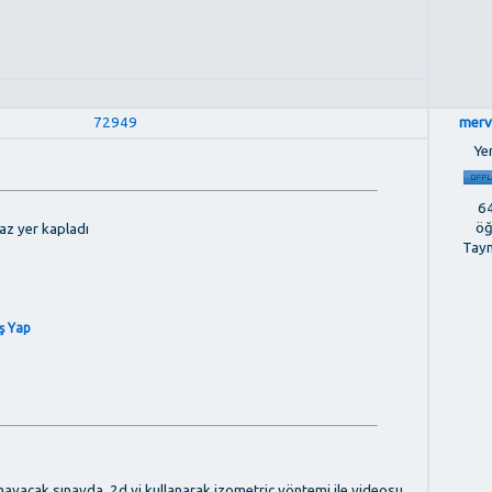
72949
merv
Ye
64
öğ
az yer kapladı
Tay
iş Yap
yacak sınavda, 2d yi kullanarak izometric yöntemi ile videosu