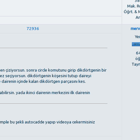
380
Mak. R
Öğrt. & 
An
72936
merv
Ye
64
öğ
?
Tay
en çiziyorsun. sonra circle komutunu girip dikdörtgenin bir
kez seçiyorsun. dikdörtgenin köşesini tutup daireyi
 dairenin içinde kalan dikdörtgen parçasını kes.
bilirsin. yada ikinci dairenin merkezini ilk dairenin
mple bu şekli autocadde yapıp videoya cekermisiniz