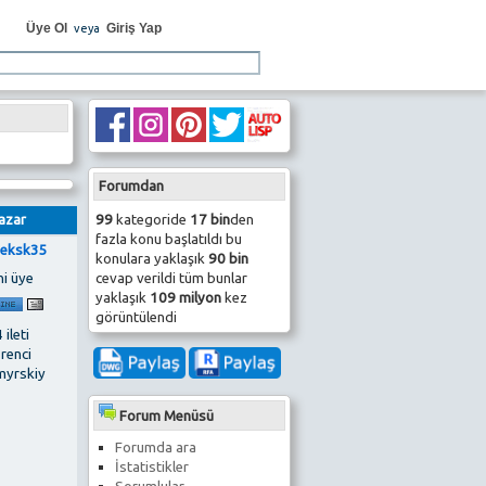
Üye Ol
Giriş Yap
veya
Forumdan
99
kategoride
17 bin
den
azar
fazla konu başlatıldı bu
eksk35
konulara yaklaşık
90 bin
cevap verildi tüm bunlar
ni üye
yaklaşık
109 milyon
kez
görüntülendi
 ileti
renci
myrskiy
Forum Menüsü
Forumda ara
İstatistikler