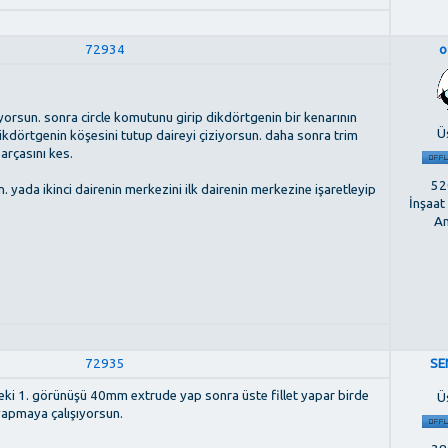
72934
o
yorsun. sonra circle komutunu girip dikdörtgenin bir kenarının
Ü
ikdörtgenin köşesini tutup daireyi çiziyorsun. daha sonra trim
arçasını kes.
520
n. yada ikinci dairenin merkezini ilk dairenin merkezine işaretleyip
İnşaat
An
72935
SE
eki 1. görünüşü 40mm extrude yap sonra üste fillet yapar birde
Ü
 yapmaya çalışıyorsun.