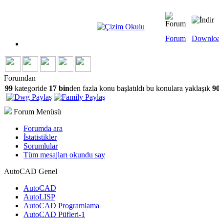
Forum
Downlo
Forumdan
99
kategoride
17 bin
den fazla konu başlatıldı bu konulara yaklaşık
90
Forum Menüsü
Forumda ara
İstatistikler
Sorumlular
Tüm mesajları okundu say
AutoCAD Genel
AutoCAD
AutoLISP
AutoCAD Programlama
AutoCAD Püfleri-1