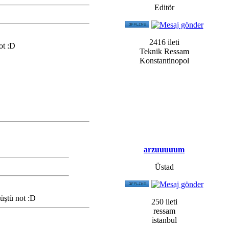
Editör
2416 ileti
ot :D
Teknik Ressam
Konstantinopol
arzuuuuum
Üstad
üştü not :D
250 ileti
ressam
istanbul