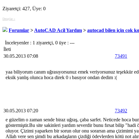
Ziyaretçi: 427, Üye: 0
Detaylar »
Forumlar
>
AutoCAD Acil Yardım
>
autocad bilen için cok k
İnceleyenler : 1 ziyaretçi, 0 üye : ---
İleti
30.05.2013 07:08
73491
yaa biliyorum canım uğrasıyorsunuz emek veriyorsunuz teşekkür ed
eksik yanlış olunca hoca direk 0 ı basıyor ondan dedim :(
30.05.2013 07:20
73492
e güzelim o zaman sende biraz uğraş, çaba sarfet. Neticede hoca bun
göstermiştir.Bu site sakinleri yardım severdir bunu fırsat bilip "ha
oluyor. Çizimi yaparken bir sorun olur onu sorarsın ama çizimimi yapı
Allah vere sen şimdi bu arkadaşların çizdiği ödevlerden kötü not al