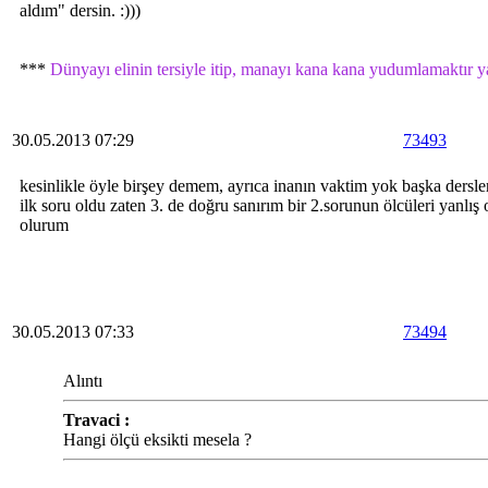
aldım" dersin. :)))
***
Dünyayı elinin tersiyle itip, manayı kana kana yudumlamaktır 
30.05.2013 07:29
73493
kesinlikle öyle birşey demem, ayrıca inanın vaktim yok başka dersler
ilk soru oldu zaten 3. de doğru sanırım bir 2.sorunun ölcüleri yanlı
olurum
30.05.2013 07:33
73494
Alıntı
Travaci :
Hangi ölçü eksikti mesela ?