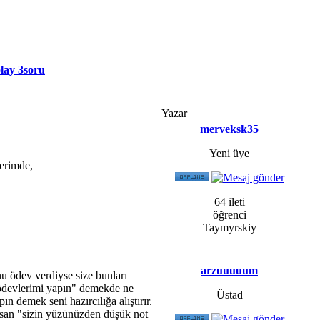
olay 3soru
Yazar
merveksk35
Yeni üye
erimde,
64 ileti
öğrenci
Taymyrskiy
arzuuuuum
u ödev verdiyse size bunları
di ödevlerimi yapın" demekde ne
Üstad
n demek seni hazırcılığa alıştırır.
ırsan "sizin yüzünüzden düşük not