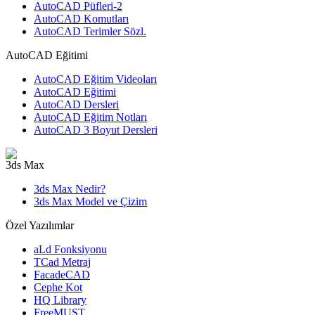
AutoCAD Püfleri-2
AutoCAD Komutları
AutoCAD Terimler Sözl.
AutoCAD Eğitimi
AutoCAD Eğitim Videoları
AutoCAD Eğitimi
AutoCAD Dersleri
AutoCAD Eğitim Notları
AutoCAD 3 Boyut Dersleri
3ds Max
3ds Max Nedir?
3ds Max Model ve Çizim
Özel Yazılımlar
aLd Fonksiyonu
TCad Metraj
FacadeCAD
Cephe Kot
HQ Library
FreeMUST