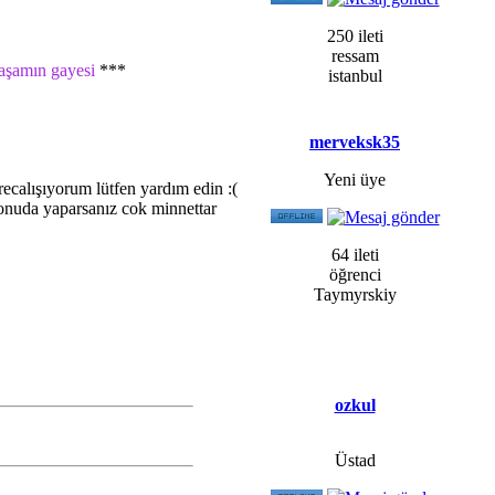
250 ileti
ressam
yaşamın gayesi
***
istanbul
merveksk35
Yeni üye
ecalışıyorum lütfen yardım edin :(
ş onuda yaparsanız cok minnettar
64 ileti
öğrenci
Taymyrskiy
ozkul
Üstad