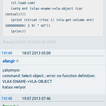
(vl-load-com)
(setq ent (vlax-ename->vla-object (car
(entsel))))
(print (strcat (rtos (/ (vla-get-volume ent)
1000000000) 2 9) " m3"))
(princ))
Travaci (19.07.2013 07:46 GMT)
74140
18.07.2013 05:00
allengir
çalışmıyor.
command: Select object: ; error: no function definition:
VLAX-ENAME->VLA-OBJECT
hatası veriyor
74148
19.07.2013 07:46