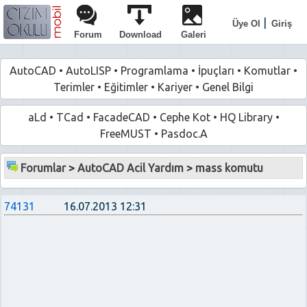
|
Üye Ol
Giriş
Forum
Download
Galeri
AutoCAD
•
AutoLISP
•
Programlama
•
İpuçları
•
Komutlar
•
Terimler
•
Eğitimler
•
Kariyer
•
Genel Bilgi
aLd
•
TCad
•
FacadeCAD
•
Cephe Kot
•
HQ Library
•
FreeMUST
•
Pasdoc.A
Forumlar
>
AutoCAD Acil Yardım
>
mass komutu
74131
16.07.2013 12:31