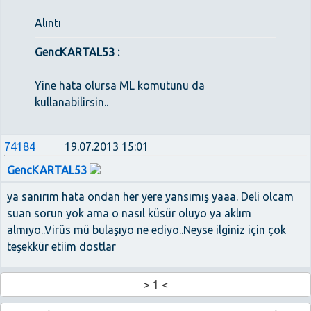
Alıntı
GencKARTAL53 :
Yine hata olursa ML komutunu da
kullanabilirsin..
74184
19.07.2013 15:01
GencKARTAL53
ya sanırım hata ondan her yere yansımış yaaa. Deli olcam
suan sorun yok ama o nasıl küsür oluyo ya aklım
almıyo..Virüs mü bulaşıyo ne ediyo..Neyse ilginiz için çok
teşekkür etiim dostlar
>
1
<