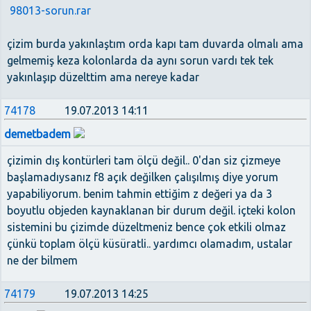
98013-sorun.rar
çizim burda yakınlaştım orda kapı tam duvarda olmalı ama
gelmemiş keza kolonlarda da aynı sorun vardı tek tek
yakınlaşıp düzelttim ama nereye kadar
74178
19.07.2013 14:11
demetbadem
çizimin dış kontürleri tam ölçü değil.. 0'dan siz çizmeye
başlamadıysanız f8 açık değilken çalışılmış diye yorum
yapabiliyorum. benim tahmin ettiğim z değeri ya da 3
boyutlu objeden kaynaklanan bir durum değil. içteki kolon
sistemini bu çizimde düzeltmeniz bence çok etkili olmaz
çünkü toplam ölçü küsüratli.. yardımcı olamadım, ustalar
ne der bilmem
74179
19.07.2013 14:25