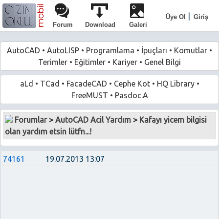
|
Üye Ol
Giriş
Forum
Download
Galeri
AutoCAD
•
AutoLISP
•
Programlama
•
İpuçları
•
Komutlar
•
Terimler
•
Eğitimler
•
Kariyer
•
Genel Bilgi
aLd
•
TCad
•
FacadeCAD
•
Cephe Kot
•
HQ Library
•
FreeMUST
•
Pasdoc.A
Forumlar
>
AutoCAD Acil Yardım
>
Kafayı yicem bilgisi
olan yardım etsin lütfn...!
74161
19.07.2013 13:07