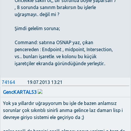
Öncelikle sakin ol,, bir sorunda böyle yaparsan 7
, 8 sorunda sanırım bırakırsın bu işlerle
uğraşmayı.. değil mi ?
Şimdi gelelim soruna;
Command: satırına OSNAP yaz, çıkan
pencereden : Endpoint , midpoint, Intersection,
vs... bunları işaretle. ve kolonu bu küçük
işaretçiler ekranda göründüğünde yerleştir..
74164
19.07.2013 13:21
GencKARTAL53
Yok ya yıllardır uğraşıyorum bu işle de bazen anlamsız
sorunlar çok sıkıntılı sinirli anıma gelince laz damarı lisp i
devreye giriyo sistemi ele geçiriyo da ;)