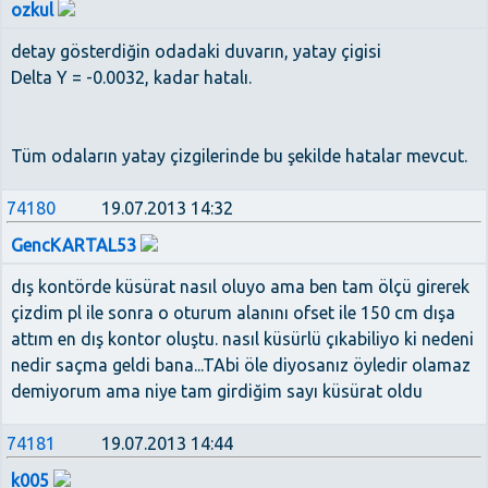
ozkul
detay gösterdiğin odadaki duvarın, yatay çigisi
Delta Y = -0.0032, kadar hatalı.
Tüm odaların yatay çizgilerinde bu şekilde hatalar mevcut.
74180
19.07.2013 14:32
GencKARTAL53
dış kontörde küsürat nasıl oluyo ama ben tam ölçü girerek
çizdim pl ile sonra o oturum alanını ofset ile 150 cm dışa
attım en dış kontor oluştu. nasıl küsürlü çıkabiliyo ki nedeni
nedir saçma geldi bana...TAbi öle diyosanız öyledir olamaz
demiyorum ama niye tam girdiğim sayı küsürat oldu
74181
19.07.2013 14:44
k005