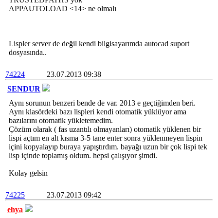
APPAUTOLOAD <14> ne olmalı
Lispler server de değil kendi bilgisayarımda autocad suport
dosyasında..
74224
23.07.2013 09:38
SENDUR
Aynı sorunun benzeri bende de var. 2013 e geçtiğimden beri.
Aynı klasördeki bazı lispleri kendi otomatik yüklüyor ama
bazılarını otomatik yükletemedim.
Çözüm olarak ( fas uzantılı olmayanları) otomatik yüklenen bir
lispi açtım en alt kısma 3-5 tane enter sonra yüklenmeyen lispin
içini kopyalayıp buraya yapıştırdım. bayağı uzun bir çok lispi tek
lisp içinde toplamış oldum. hepsi çalışıyor şimdi.
Kolay gelsin
74225
23.07.2013 09:42
ehya