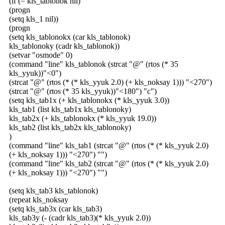
(if (= kls_tablonok nil)
(progn
(setq kls_1 nil))
(progn
(setq kls_tablonokx (car kls_tablonok)
kls_tablonoky (cadr kls_tablonok))
(setvar "osmode" 0)
(command "line" kls_tablonok (strcat "@" (rtos (* 35
kls_yyuk))"<0")
(strcat "@" (rtos (* (* kls_yyuk 2.0) (+ kls_noksay 1))) "<270")
(strcat "@" (rtos (* 35 kls_yyuk))"<180") "c")
(setq kls_tab1x (+ kls_tablonokx (* kls_yyuk 3.0))
kls_tab1 (list kls_tab1x kls_tablonoky)
kls_tab2x (+ kls_tablonokx (* kls_yyuk 19.0))
kls_tab2 (list kls_tab2x kls_tablonoky)
)
(command "line" kls_tab1 (strcat "@" (rtos (* (* kls_yyuk 2.0)
(+ kls_noksay 1))) "<270") "")
(command "line" kls_tab2 (strcat "@" (rtos (* (* kls_yyuk 2.0)
(+ kls_noksay 1))) "<270") "")
(setq kls_tab3 kls_tablonok)
(repeat kls_noksay
(setq kls_tab3x (car kls_tab3)
kls_tab3y (- (cadr kls_tab3)(* kls_yyuk 2.0))