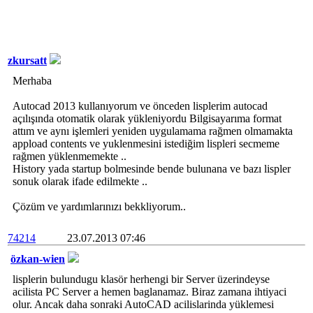
zkursatt
Merhaba
Autocad 2013 kullanıyorum ve önceden lisplerim autocad
açılışında otomatik olarak yükleniyordu Bilgisayarıma format
attım ve aynı işlemleri yeniden uygulamama rağmen olmamakta
appload contents ve yuklenmesini istediğim lispleri secmeme
rağmen yüklenmemekte ..
History yada startup bolmesinde bende bulunana ve bazı lispler
sonuk olarak ifade edilmekte ..
Çözüm ve yardımlarınızı bekkliyorum..
74214
23.07.2013 07:46
özkan-wien
lisplerin bulundugu klasör herhengi bir Server üzerindeyse
acilista PC Server a hemen baglanamaz. Biraz zamana ihtiyaci
olur. Ancak daha sonraki AutoCAD acilislarinda yüklemesi