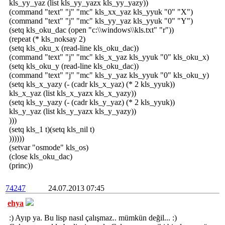
kls_yy_yaz (list kls_yy_yazx kls_yy_yazy))
(command "text" "j" "mc" kls_xx_yaz kls_yyuk "0" "X")
(command "text" "j" "mc" kls_yy_yaz kls_yyuk "0" "Y")
(setq kls_oku_dac (open "c:\\windows\\kls.txt" "r"))
(repeat (* kls_noksay 2)
(setq kls_oku_x (read-line kls_oku_dac))
(command "text" "j" "mc" kls_x_yaz kls_yyuk "0" kls_oku_x)
(setq kls_oku_y (read-line kls_oku_dac))
(command "text" "j" "mc" kls_y_yaz kls_yyuk "0" kls_oku_y)
(setq kls_x_yazy (- (cadr kls_x_yaz) (* 2 kls_yyuk))
kls_x_yaz (list kls_x_yazx kls_x_yazy))
(setq kls_y_yazy (- (cadr kls_y_yaz) (* 2 kls_yyuk))
kls_y_yaz (list kls_y_yazx kls_y_yazy))
)))
(setq kls_1 t)(setq kls_nil t)
))))))
(setvar "osmode" kls_os)
(close kls_oku_dac)
(princ))
74247
24.07.2013 07:45
ehya
:) Ayıp ya. Bu lisp nasıl çalışmaz.. mümkün değil... :)