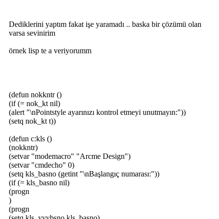
Dediklerini yaptım fakat işe yaramadı .. baska bir çözümü olan
varsa sevinirim
örnek lisp te a veriyorumm
(defun nokkntr ()
(if (= nok_kt nil)
(alert "\nPointstyle ayarınızı kontrol etmeyi unutmayın:"))
(setq nok_kt t))
(defun c:kls ()
(nokkntr)
(setvar "modemacro" "Arcme Design")
(setvar "cmdecho" 0)
(setq kls_basno (getint "\nBaşlangıç numarası:"))
(if (= kls_basno nil)
(progn
)
(progn
(setq kls_yyybsno kls_basno)