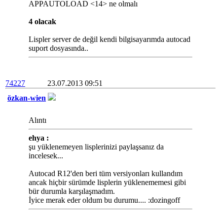
APPAUTOLOAD <14> ne olmalı
4 olacak
Lispler server de değil kendi bilgisayarımda autocad
suport dosyasında..
74227
23.07.2013 09:51
özkan-wien
Alıntı
ehya :
şu yüklenemeyen lisplerinizi paylaşsanız da
incelesek...
Autocad R12'den beri tüm versiyonları kullandım
ancak hiçbir sürümde lisplerin yüklenememesi gibi
bür durumla karşılaşmadım.
İyice merak eder oldum bu durumu.... :dozingoff