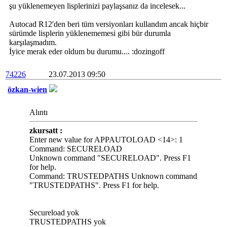
şu yüklenemeyen lisplerinizi paylaşsanız da incelesek...
Autocad R12'den beri tüm versiyonları kullandım ancak hiçbir
sürümde lisplerin yüklenememesi gibi bür durumla
karşılaşmadım.
İyice merak eder oldum bu durumu.... :dozingoff
74226
23.07.2013 09:50
özkan-wien
Alıntı
zkursatt :
Enter new value for APPAUTOLOAD <14>: 1
Command: SECURELOAD
Unknown command "SECURELOAD". Press F1
for help.
Command: TRUSTEDPATHS Unknown command
"TRUSTEDPATHS". Press F1 for help.
Secureload yok
TRUSTEDPATHS yok