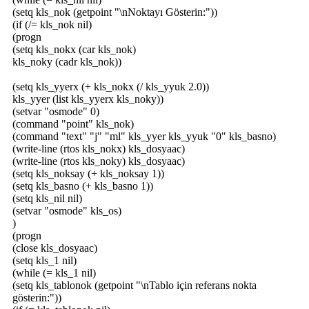
(setq kls_nok (getpoint "\nNoktayı Gösterin:"))
(if (/= kls_nok nil)
(progn
(setq kls_nokx (car kls_nok)
kls_noky (cadr kls_nok))
(setq kls_yyerx (+ kls_nokx (/ kls_yyuk 2.0))
kls_yyer (list kls_yyerx kls_noky))
(setvar "osmode" 0)
(command "point" kls_nok)
(command "text" "j" "ml" kls_yyer kls_yyuk "0" kls_basno)
(write-line (rtos kls_nokx) kls_dosyaac)
(write-line (rtos kls_noky) kls_dosyaac)
(setq kls_noksay (+ kls_noksay 1))
(setq kls_basno (+ kls_basno 1))
(setq kls_nil nil)
(setvar "osmode" kls_os)
)
(progn
(close kls_dosyaac)
(setq kls_1 nil)
(while (= kls_1 nil)
(setq kls_tablonok (getpoint "\nTablo için referans nokta
gösterin:"))