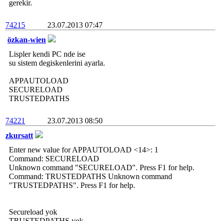
gerekir.
74215
23.07.2013 07:47
özkan-wien
Lispler kendi PC nde ise
su sistem degiskenlerini ayarla.
APPAUTOLOAD
SECURELOAD
TRUSTEDPATHS
74221
23.07.2013 08:50
zkursatt
Enter new value for APPAUTOLOAD <14>: 1
Command: SECURELOAD
Unknown command "SECURELOAD". Press F1 for help.
Command: TRUSTEDPATHS Unknown command
"TRUSTEDPATHS". Press F1 for help.
Secureload yok
TRUSTEDPATHS yok