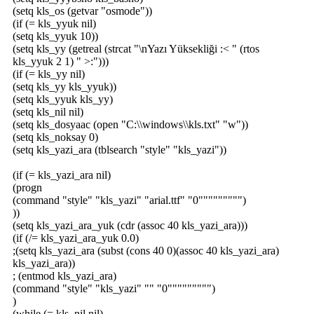
(setq kls_os (getvar "osmode"))
(if (= kls_yyuk nil)
(setq kls_yyuk 10))
(setq kls_yy (getreal (strcat "\nYazı Yüksekliği :< " (rtos
kls_yyuk 2 1) " >:")))
(if (= kls_yy nil)
(setq kls_yy kls_yyuk))
(setq kls_yyuk kls_yy)
(setq kls_nil nil)
(setq kls_dosyaac (open "C:\\windows\\kls.txt" "w"))
(setq kls_noksay 0)
(setq kls_yazi_ara (tblsearch "style" "kls_yazi"))
(if (= kls_yazi_ara nil)
(progn
(command "style" "kls_yazi" "arial.ttf" "0""""""""")
))
(setq kls_yazi_ara_yuk (cdr (assoc 40 kls_yazi_ara)))
(if (/= kls_yazi_ara_yuk 0.0)
;(setq kls_yazi_ara (subst (cons 40 0)(assoc 40 kls_yazi_ara)
kls_yazi_ara))
; (entmod kls_yazi_ara)
(command "style" "kls_yazi" "" "0""""""""")
)
(while (= kls_nil nil)