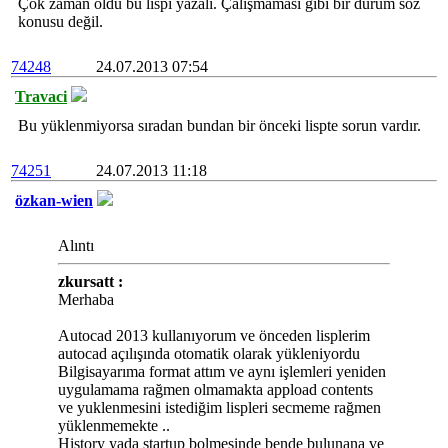
Çok zaman oldu bu lispi yazalı. Çalışmaması gibi bir durum söz
konusu değil.
74248
24.07.2013 07:54
Travaci
Bu yüklenmiyorsa sıradan bundan bir önceki lispte sorun vardır.
74251
24.07.2013 11:18
özkan-wien
Alıntı
zkursatt :
Merhaba
Autocad 2013 kullanıyorum ve önceden lisplerim
autocad açılışında otomatik olarak yükleniyordu
Bilgisayarıma format attım ve aynı işlemleri yeniden
uygulamama rağmen olmamakta appload contents
ve yuklenmesini istediğim lispleri secmeme rağmen
yüklenmemekte ..
History yada startup bolmesinde bende bulunana ve