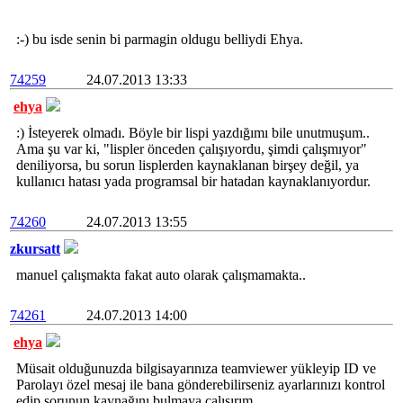
:-) bu isde senin bi parmagin oldugu belliydi Ehya.
74259
24.07.2013 13:33
ehya
:) İsteyerek olmadı. Böyle bir lispi yazdığımı bile unutmuşum..
Ama şu var ki, "lispler önceden çalışıyordu, şimdi çalışmıyor"
deniliyorsa, bu sorun lisplerden kaynaklanan birşey değil, ya
kullanıcı hatası yada programsal bir hatadan kaynaklanıyordur.
74260
24.07.2013 13:55
zkursatt
manuel çalışmakta fakat auto olarak çalışmamakta..
74261
24.07.2013 14:00
ehya
Müsait olduğunuzda bilgisayarınıza teamviewer yükleyip ID ve
Parolayı özel mesaj ile bana gönderebilirseniz ayarlarınızı kontrol
edip sorunun kaynağını bulmaya çalışırım.