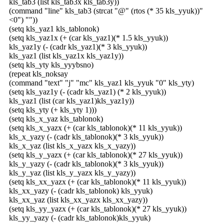
kls_tab3 (list kls_tab3x kls_tab3y))
(command "line" kls_tab3 (strcat "@" (rtos (* 35 kls_yyuk))"
<0") ""))
(setq kls_yaz1 kls_tablonok)
(setq kls_yaz1x (+ (car kls_yaz1)(* 1.5 kls_yyuk))
kls_yaz1y (- (cadr kls_yaz1)(* 3 kls_yyuk))
kls_yaz1 (list kls_yaz1x kls_yaz1y))
(setq kls_yty kls_yyybsno)
(repeat kls_noksay
(command "text" "j" "mc" kls_yaz1 kls_yyuk "0" kls_yty)
(setq kls_yaz1y (- (cadr kls_yaz1) (* 2 kls_yyuk))
kls_yaz1 (list (car kls_yaz1)kls_yaz1y))
(setq kls_yty (+ kls_yty 1)))
(setq kls_x_yaz kls_tablonok)
(setq kls_x_yazx (+ (car kls_tablonok)(* 11 kls_yyuk))
kls_x_yazy (- (cadr kls_tablonok)(* 3 kls_yyuk))
kls_x_yaz (list kls_x_yazx kls_x_yazy))
(setq kls_y_yazx (+ (car kls_tablonok)(* 27 kls_yyuk))
kls_y_yazy (- (cadr kls_tablonok)(* 3 kls_yyuk))
kls_y_yaz (list kls_y_yazx kls_y_yazy))
(setq kls_xx_yazx (+ (car kls_tablonok)(* 11 kls_yyuk))
kls_xx_yazy (- (cadr kls_tablonok) kls_yyuk)
kls_xx_yaz (list kls_xx_yazx kls_xx_yazy))
(setq kls_yy_yazx (+ (car kls_tablonok)(* 27 kls_yyuk))
kls_yy_yazy (- (cadr kls_tablonok)kls_yyuk)