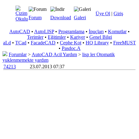
Üye Ol
|
Giriş
Forum
Download
Galeri
AutoCAD
•
AutoLISP
•
Programlama
•
İpuçları
•
Komutlar
•
Terimler
•
Eğitimler
•
Kariyer
•
Genel Bilgi
aLd
•
TCad
•
FacadeCAD
•
Cephe Kot
•
HQ Library
•
FreeMUST
•
Pasdoc.A
Forumlar
>
AutoCAD Acil Yardım
>
lisp ler Otomatik
yuklenmemekte yardım
74213
23.07.2013 07:37