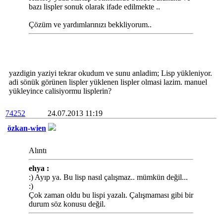
bazı lispler sonuk olarak ifade edilmekte ..
Çözüm ve yardımlarınızı bekkliyorum..
yazdigin yaziyi tekrar okudum ve sunu anladim; Lisp yükleniyor.
adi sönük görünen lispler yüklenen lispler olmasi lazim. manuel
yükleyince calisiyormu lisplerin?
74252
24.07.2013 11:19
özkan-wien
Alıntı
ehya :
:) Ayıp ya. Bu lisp nasıl çalışmaz.. mümkün değil...
:)
Çok zaman oldu bu lispi yazalı. Çalışmaması gibi bir
durum söz konusu değil.