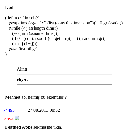
Kod:
(defun c:Dimsel (/)
(setq dims (ssget "x" (list (cons 0 "dimension"))) j 0 gr (ssadd))
(while (< j (sslength dims))
(setq nm (ssname dims j))
(if (/= (cdr (assoc 1 (entget nm))) "") (ssadd nm gr))
(setq j (1+ j)))
(sssetfirst nil gr)
)
Alıntı
ehya :
Mehmet abi neimiş bu eklentiler ?
74493
27.08.2013 08:52
ehya
Featued Apps
sekmesine tıkla.