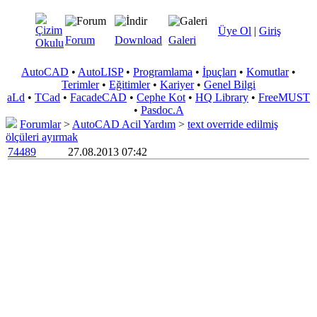
Üye Ol
|
Giriş
Forum
Download
Galeri
AutoCAD
•
AutoLISP
•
Programlama
•
İpuçları
•
Komutlar
•
Terimler
•
Eğitimler
•
Kariyer
•
Genel Bilgi
aLd
•
TCad
•
FacadeCAD
•
Cephe Kot
•
HQ Library
•
FreeMUST
•
Pasdoc.A
Forumlar
>
AutoCAD Acil Yardım
>
text override edilmiş
ölçüleri ayırmak
74489
27.08.2013 07:42