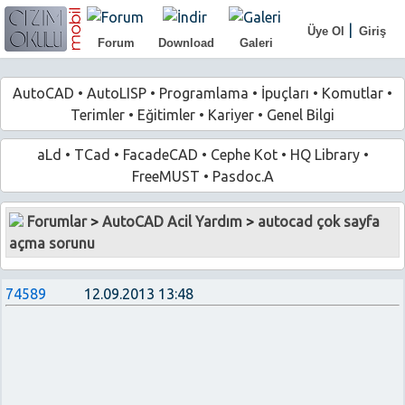
|
Üye Ol
Giriş
Forum
Download
Galeri
AutoCAD
•
AutoLISP
•
Programlama
•
İpuçları
•
Komutlar
•
Terimler
•
Eğitimler
•
Kariyer
•
Genel Bilgi
aLd
•
TCad
•
FacadeCAD
•
Cephe Kot
•
HQ Library
•
FreeMUST
•
Pasdoc.A
Forumlar
>
AutoCAD Acil Yardım
>
autocad çok sayfa
açma sorunu
74589
12.09.2013 13:48