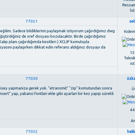
Ressam
İs
77021
se
 değilim. Sadece bildiklerimi paylaşmak istiyorum çağırdığımız dwg
Kıdem
iştirdiğiniz de xref dosyası bozulacaktır. Birde çağırdığımız
Kalıp planı çağırdığımda kesitleri ) XCLIP komutuyla
yasını paylaşırken dikkat edin referans aldığınız dosyayı da
156
Tekni
is
77030
özk
 bisey yapmaniza gerek yok. "etransmit" "zip" komutundan sonra
Ü
nsert" yap, yabanci fontlari ekle gibi ayarlari bir kez yapip sürekli
448
An
77032
hali