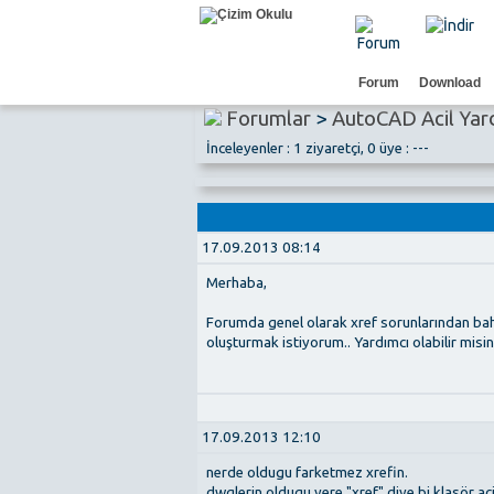
Forum
Download
Forumlar
>
AutoCAD Acil Yar
İnceleyenler : 1 ziyaretçi, 0 üye : ---
17.09.2013 08:14
Merhaba,
Forumda genel olarak xref sorunlarından bah
oluşturmak istiyorum.. Yardımcı olabilir misin
17.09.2013 12:10
nerde oldugu farketmez xrefin.
dwglerin oldugu yere "xref" diye bi klasör ac