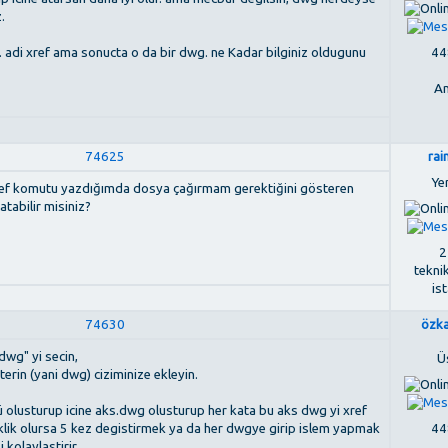
.
448
 adi xref ama sonucta o da bir dwg. ne Kadar bilginiz oldugunu
An
74625
ra
Ye
. xref komutu yazdığımda dosya çağırmam gerektiğini gösteren
atabilir misiniz?
2
tekni
is
74630
özk
dwg" yi secin,
Ü
erin (yani dwg) ciziminize ekleyin.
rü olusturup icine aks.dwg olusturup her kata bu aks dwg yi xref
448
siklik olursa 5 kez degistirmek ya da her dwgye girip islem yapmak
 kolaylastirir.