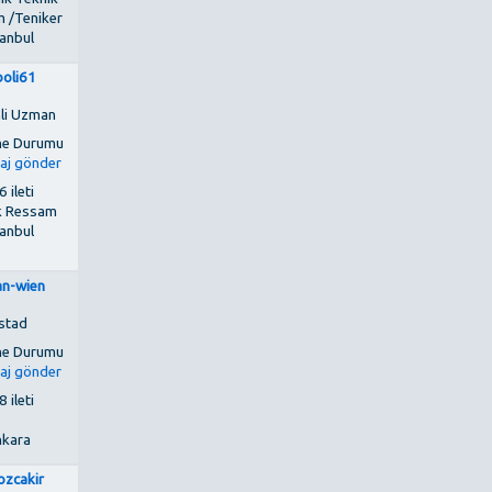
 /Teniker
tanbul
boli61
li Uzman
 ileti
k Ressam
tanbul
an-wien
stad
 ileti
kara
lozcakir