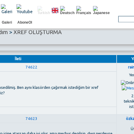
Galeri
AboneOl
dım
>
XREF OLUŞTURMA
İleti
Y
74622
ra
Ye
sedilmiş. Ben aynı klasörden çağırmak istediğim bir xref
iz?
2
tekni
is
74623
özk
Ü
ip icine atarsan daha iyi olur. ama mecbur degilsin, dwg nerdeyse