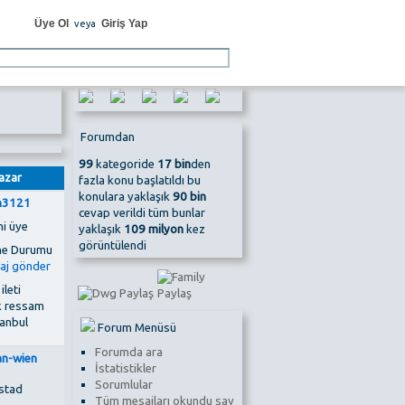
Üye Ol
Giriş Yap
veya
Forumdan
99
kategoride
17 bin
den
azar
fazla konu başlatıldı bu
konulara yaklaşık
90 bin
in3121
cevap verildi tüm bunlar
ni üye
yaklaşık
109 milyon
kez
görüntülendi
 ileti
k ressam
tanbul
Forum Menüsü
Forumda ara
an-wien
İstatistikler
Sorumlular
stad
Tüm mesajları okundu say