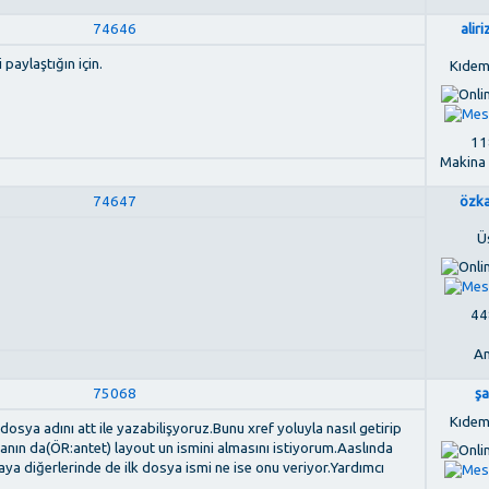
74646
alir
paylaştığın için.
Kıdem
118
Makina
74647
özk
Ü
448
An
75068
ş
Kıdem
osya adını att ile yazabilişyoruz.Bunu xref yoluyla nasıl getirip
yanın da(ÖR:antet) layout un ismini almasını istiyorum.Aaslında
aya diğerlerinde de ilk dosya ismi ne ise onu veriyor.Yardımcı