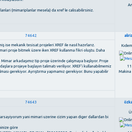
An
anlari (mimariplanlar mesela) da xref le calisabilirsiniz.
74642
alir
miş ise mekanik tesisat projeleri XREF ile nasıl hazırlarız.
Kıdem
ari proje bitmek üzere iken XREF kullanma fikri oluştu. Daha
. Mimar arkadaşımız tip proje üzerinde çalışmaya başlıyor. Proje
118
şlara projeye başlayın talimatı veriliyor. XREF'i kullanabilmemiz
Makina
ı olması gerekiyor. Ayrıştırma yapmamız gerekiyor. Bunu yapabilir
74643
özk
Ü
varsayiyorum yani mimari uzerine cizim yapan diger dallardan bi
minize göre