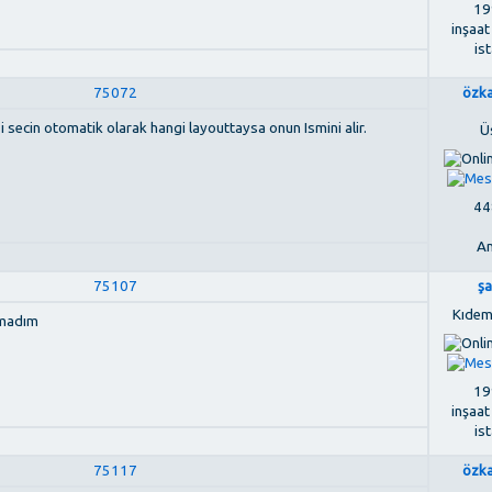
199
inşaat
is
75072
özk
i secin otomatik olarak hangi layouttaysa onun Ismini alir.
Ü
448
An
75107
ş
Kıdem
amadım
199
inşaat
is
75117
özk