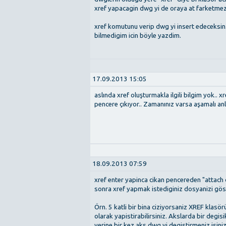
xref yapacagin dwg yi de oraya at farketmez
xref komutunu verip dwg yi insert edeceksin.
bilmedigim icin böyle yazdim.
17.09.2013 15:05
aslında xref oluşturmakla ilgili bilgim yok.
pencere çıkıyor.. Zamanınız varsa aşamalı anl
18.09.2013 07:59
xref enter yapinca cikan pencereden "attach 
sonra xref yapmak istediginiz dosyanizi göst
Örn. 5 katli bir bina ciziyorsaniz XREF klasö
olarak yapistirabilirsiniz. Akslarda bir degi
yerine bir kez aks.dwg yi degistirmeniz isinizi