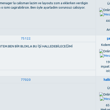
t menager la calisman lazim ve layoutu ssm a eklerken verdigin
Ü
a o ismi cagirabilirsin. Ben öyle ayarladim sorunsuz calisiyor.
448
An
75122
ş
Kıdem
NTEM.BEN BİR BLOKLA BU İŞİ HALLEDEBİLECEĞİMİ
199
inşaat
is
77020
hali
Ü
658
Mekan