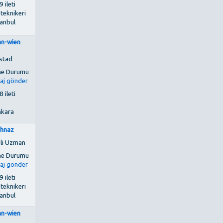
 ileti
 teknikeri
tanbul
an-wien
stad
 ileti
kara
ahnaz
li Uzman
 ileti
 teknikeri
tanbul
an-wien