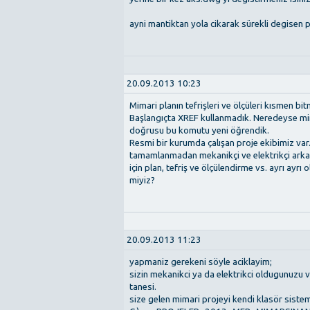
ayni mantiktan yola cikarak sürekli degisen pl
20.09.2013 10:23
Mimari planın tefrişleri ve ölçüleri kısmen bit
Başlangıçta XREF kullanmadık. Neredeyse mim
doğrusu bu komutu yeni öğrendik.
Resmi bir kurumda çalışan proje ekibimiz var
tamamlanmadan mekanikçi ve elektrikçi arkada
için plan, tefriş ve ölçülendirme vs. ayrı ayr
miyiz?
20.09.2013 11:23
yapmaniz gerekeni söyle aciklayim;
sizin mekanikci ya da elektrikci oldugunuzu 
tanesi.
size gelen mimari projeyi kendi klasör siste