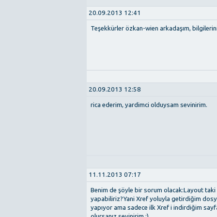
20.09.2013 12:41
Teşekkürler özkan-wien arkadaşım, bilgilerini 
20.09.2013 12:58
rica ederim, yardimci olduysam sevinirim.
11.11.2013 07:17
Benim de şöyle bir sorum olacak:Layout taki d
yapabiliriz?Yani Xref yoluyla getirdiğim dos
yapıyor ama sadece ilk Xref i indirdiğim sayf
olursanız sevinirim :)