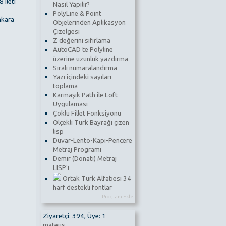
 ileti
Nasıl Yapılır?
PolyLine & Point
kara
Objelerinden Aplikasyon
Çizelgesi
Z değerini sıfırlama
AutoCAD te Polyline
üzerine uzunluk yazdırma
Sıralı numaralandırma
Yazı içindeki sayıları
toplama
Karmaşık Path ile Loft
Uygulaması
Çoklu Fillet Fonksiyonu
Ölçekli Türk Bayrağı çizen
lisp
Duvar-Lento-Kapı-Pencere
Metraj Programı
Demir (Donatı) Metraj
LISP'i
Ortak Türk Alfabesi 34
harf destekli fontlar
Program Ekle
Ziyaretçi: 394, Üye: 1
mateus