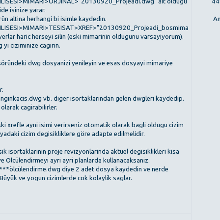
448
LISESI>MIMARI>ORJINAL>"20130920_Projeadi.dwg" ait oldugu
de isinize yarar.
An
ün altina herhangi bi isimle kaydedin.
NLISESI>MIMARI>TESISAT>XREF>"20130920_Projeadi_bosmimari.dwg"
ayerlar haric herseyi silin (eski mimarinin oldugunu varsayiyorum).
yi ciziminize cagirin.
söründeki dwg dosyanizi yenileyin ve esas dosyayi mimariye
r.
ginkacis.dwg vb. diger isortaklarindan gelen dwgleri kaydedip.
olarak cagirabilirler.
 xrefle ayni isimi verirseniz otomatik olarak bagli oldugu cizim
osyadaki cizim degisikliklere göre adapte edilmelidir.
k isortaklarinin proje revizyonlarinda aktuel degisiklikleri kisa
ve Ölcülendirmeyi ayri ayri planlarda kullanacaksaniz.
****ölcülendirme.dwg diye 2 adet dosya kaydedin ve nerde
 Büyük ve yogun cizimlerde cok kolaylik saglar.