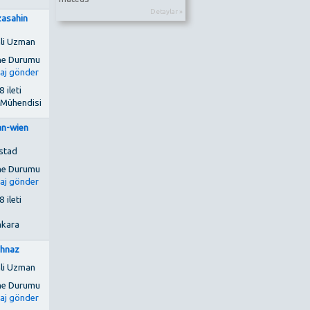
Detaylar »
izasahin
li Uzman
 ileti
 Mühendisi
an-wien
stad
 ileti
kara
ahnaz
li Uzman