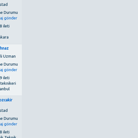
stad
 ileti
kara
ahnaz
li Uzman
 ileti
 teknikeri
tanbul
lozcakir
stad
 ileti
ik Teknik