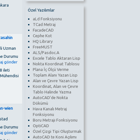
kara
Özel Yazılımlar
aLd Fonksiyonu
TCad Metraj
FacadeCAD
Cephe Kot
izasahin
HQ Library
FreeMUST
li Uzman
ALS/Pasdoc.A
Excele Tablo Aktaran Lisp
Nokta Koordinat Tablosu
Plana İç Ölçü Verme
 ileti
Toplam Alanı Yazan Lisp
 Mühendisi
Alan ve Çevre Yazan Lisp
Koordinat, Alan ve Çevre
Tablo Halinde Yazma
AutoCAD'de Nokta
Dökümü
an-wien
Hava Kanalı Metraj
Fonksiyonu
stad
Boru Metrajı Fonksiyonu
OptiCAD
Özel Çizgi Tipi Oluşturmak
AutoCAD te Koni Açılımı