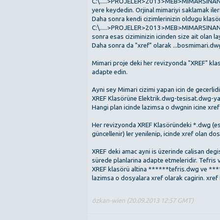
C:\.....>PROJELER>2013>MEB>MIMARSINAN
yere keydedin. Orjinal mimariyi saklamak ileri
Daha sonra kendi cizimlerinizin oldugu klasör
C:\.....>PROJELER>2013>MEB>MIMARSINA
sonra esas ciziminizin icinden size ait olan l
Daha sonra da "xref" olarak ...bosmimari.dwg 
Mimari proje deki her revizyonda "XREF" kla
adapte edin.
Ayni sey Mimari cizimi yapan icin de gecerlidi
XREF Klasörüne Elektrik.dwg-tesisat.dwg-yan
Hangi plan icinde lazimsa o dwgnin icine xref 
Her revizyonda XREF Klasöründeki *.dwg (eski
güncellenir) ler yenilenip, icinde xref olan d
XREF deki amac ayni is üzerinde calisan degisi
sürede planlarina adapte etmeleridir. Tefris 
XREF klasörü altina ******tefris.dwg ve **
lazimsa o dosyalara xref olarak cagirin. xref
özkan-wien (20.09.2013 12:57 GMT)