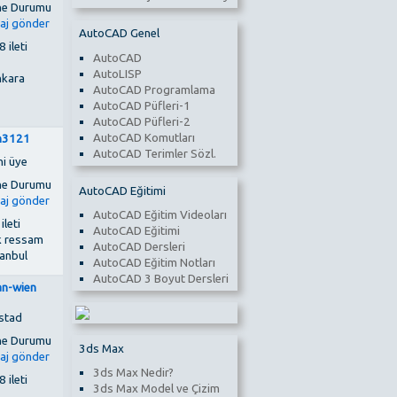
AutoCAD Genel
 ileti
AutoCAD
AutoLISP
kara
AutoCAD Programlama
AutoCAD Püfleri-1
AutoCAD Püfleri-2
AutoCAD Komutları
in3121
AutoCAD Terimler Sözl.
ni üye
AutoCAD Eğitimi
AutoCAD Eğitim Videoları
 ileti
AutoCAD Eğitimi
k ressam
AutoCAD Dersleri
tanbul
AutoCAD Eğitim Notları
AutoCAD 3 Boyut Dersleri
an-wien
stad
3ds Max
3ds Max Nedir?
 ileti
3ds Max Model ve Çizim