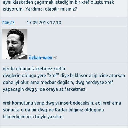
aynı klasörden çağırmak istediğim bir xref oluşturmak
istiyorum.. Yardımcı olabilir misiniz?
74623
17.09.2013 12:10
özkan-wien
nerde oldugu farketmez xrefin.
dwglerin oldugu yere "xref" diye bi klasör acip icine atarsan
daha iyi olur. ama mecbur degilsin, dwg nerdeyse xref
yapacagin dwg yi de oraya at farketmez.
xref komutunu verip dwg yi insert edeceksin. adi xref ama
sonucta o da bir dwg. ne Kadar bilginiz oldugunu
bilmedigim icin böyle yazdim.