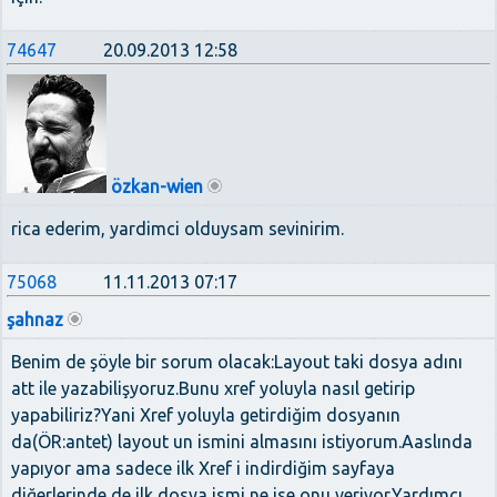
74647
20.09.2013 12:58
özkan-wien
rica ederim, yardimci olduysam sevinirim.
75068
11.11.2013 07:17
şahnaz
Benim de şöyle bir sorum olacak:Layout taki dosya adını
att ile yazabilişyoruz.Bunu xref yoluyla nasıl getirip
yapabiliriz?Yani Xref yoluyla getirdiğim dosyanın
da(ÖR:antet) layout un ismini almasını istiyorum.Aaslında
yapıyor ama sadece ilk Xref i indirdiğim sayfaya
diğerlerinde de ilk dosya ismi ne ise onu veriyor.Yardımcı