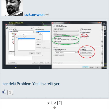
özkan-wien
sendeki Problem Yesil isaretli yer.
1
>
1
< [
2
]