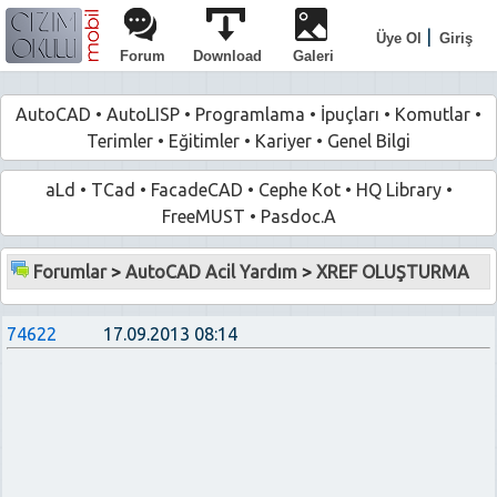
|
Üye Ol
Giriş
Forum
Download
Galeri
AutoCAD
•
AutoLISP
•
Programlama
•
İpuçları
•
Komutlar
•
Terimler
•
Eğitimler
•
Kariyer
•
Genel Bilgi
aLd
•
TCad
•
FacadeCAD
•
Cephe Kot
•
HQ Library
•
FreeMUST
•
Pasdoc.A
Forumlar
>
AutoCAD Acil Yardım
>
XREF OLUŞTURMA
74622
17.09.2013 08:14