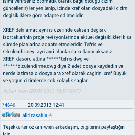
isimi verirseniz otomatik olarak bagli oldugu cizim
güncellenir) ler yenilenip, icinde xref olan dosyadaki cizim
degisikliklere göre adapte edilmelidir.
XREF deki amac ayni is üzerinde calisan degisik
isortaklarinin proje revizyonlarinda aktuel degisiklikleri kisa
sürede planlarina adapte etmeleridir. Tefris ve
Ölcülendirmeyi ayri ayri planlarda kullanacaksaniz.
XREF klasörü altina ******tefris.dwg ve
******ölcülendirme.dwg diye 2 adet dosya kaydedin ve
nerde lazimsa o dosyalara xref olarak cagirin. xref Büyük
ve yogun cizimlerde cok kolaylik saglar.
özkan-wien (20.09.2013 12:57 GMT)
74646
20.09.2013 12:41
alirizasahin
Teşekkürler özkan-wien arkadaşım, bilgilerini paylaştığın
için.