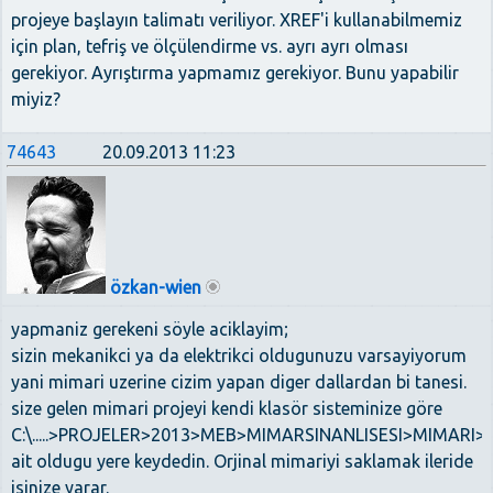
projeye başlayın talimatı veriliyor. XREF'i kullanabilmemiz
için plan, tefriş ve ölçülendirme vs. ayrı ayrı olması
gerekiyor. Ayrıştırma yapmamız gerekiyor. Bunu yapabilir
miyiz?
74643
20.09.2013 11:23
özkan-wien
yapmaniz gerekeni söyle aciklayim;
sizin mekanikci ya da elektrikci oldugunuzu varsayiyorum
yani mimari uzerine cizim yapan diger dallardan bi tanesi.
size gelen mimari projeyi kendi klasör sisteminize göre
C:\.....>PROJELER>2013>MEB>MIMARSINANLISESI>MIMARI>
ait oldugu yere keydedin. Orjinal mimariyi saklamak ileride
isinize yarar.