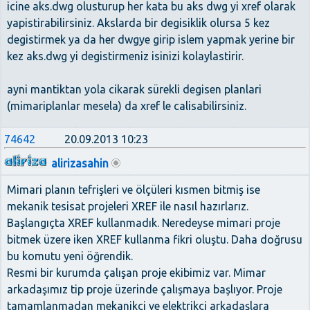
icine aks.dwg olusturup her kata bu aks dwg yi xref olarak
yapistirabilirsiniz. Akslarda bir degisiklik olursa 5 kez
degistirmek ya da her dwgye girip islem yapmak yerine bir
kez aks.dwg yi degistirmeniz isinizi kolaylastirir.
ayni mantiktan yola cikarak sürekli degisen planlari
(mimariplanlar mesela) da xref le calisabilirsiniz.
74642
20.09.2013 10:23
alirizasahin
Mimari planın tefrişleri ve ölçüleri kısmen bitmiş ise
mekanik tesisat projeleri XREF ile nasıl hazırlarız.
Başlangıçta XREF kullanmadık. Neredeyse mimari proje
bitmek üzere iken XREF kullanma fikri oluştu. Daha doğrusu
bu komutu yeni öğrendik.
Resmi bir kurumda çalışan proje ekibimiz var. Mimar
arkadaşımız tip proje üzerinde çalışmaya başlıyor. Proje
tamamlanmadan mekanikçi ve elektrikçi arkadaşlara