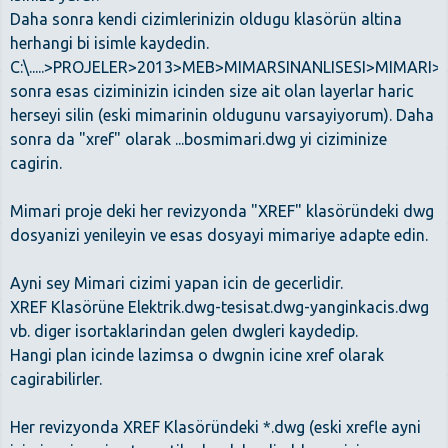
Daha sonra kendi cizimlerinizin oldugu klasörün altina
herhangi bi isimle kaydedin.
C:\.....>PROJELER>2013>MEB>MIMARSINANLISESI>MIMARI>
sonra esas ciziminizin icinden size ait olan layerlar haric
herseyi silin (eski mimarinin oldugunu varsayiyorum). Daha
sonra da "xref" olarak ...bosmimari.dwg yi ciziminize
cagirin.
Mimari proje deki her revizyonda "XREF" klasöründeki dwg
dosyanizi yenileyin ve esas dosyayi mimariye adapte edin.
Ayni sey Mimari cizimi yapan icin de gecerlidir.
XREF Klasörüne Elektrik.dwg-tesisat.dwg-yanginkacis.dwg
vb. diger isortaklarindan gelen dwgleri kaydedip.
Hangi plan icinde lazimsa o dwgnin icine xref olarak
cagirabilirler.
Her revizyonda XREF Klasöründeki *.dwg (eski xrefle ayni