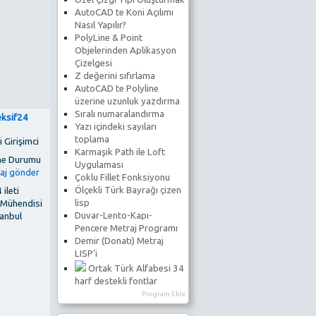
AutoCAD te Koni Açılımı
Nasıl Yapılır?
PolyLine & Point
Objelerinden Aplikasyon
Çizelgesi
Z değerini sıfırlama
AutoCAD te Polyline
üzerine uzunluk yazdırma
Sıralı numaralandırma
eksif24
Yazı içindeki sayıları
toplama
 Girişimci
Karmaşık Path ile Loft
Uygulaması
Çoklu Fillet Fonksiyonu
Ölçekli Türk Bayrağı çizen
 ileti
lisp
 Mühendisi
Duvar-Lento-Kapı-
tanbul
Pencere Metraj Programı
Demir (Donatı) Metraj
LISP'i
Ortak Türk Alfabesi 34
harf destekli fontlar
Program Ekle