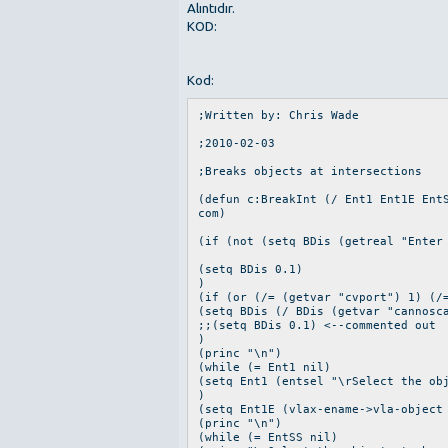
Alıntıdır.
KOD:
Kod:
;Written by: Chris Wade
;2010-02-03
;Breaks objects at intersections
(defun c:BreakInt (/ Ent1 Ent1E Ent
com)
(if (not (setq BDis (getreal "Enter
(setq BDis 0.1)
)
(if (or (/= (getvar "cvport") 1) (/
(setq BDis (/ BDis (getvar "cannosc
;;(setq BDis 0.1) <--commented out
)
(princ "\n")
(while (= Ent1 nil)
(setq Ent1 (entsel "\rSelect the ob
)
(setq Ent1E (vlax-ename->vla-object
(princ "\n")
(while (= EntSS nil)