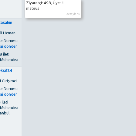
Ziyaretçi: 498, Üye: 1
mateus
Detaylar »
izasahin
li Uzman
 ileti
 Mühendisi
eksif24
 Girişimci
 ileti
 Mühendisi
tanbul