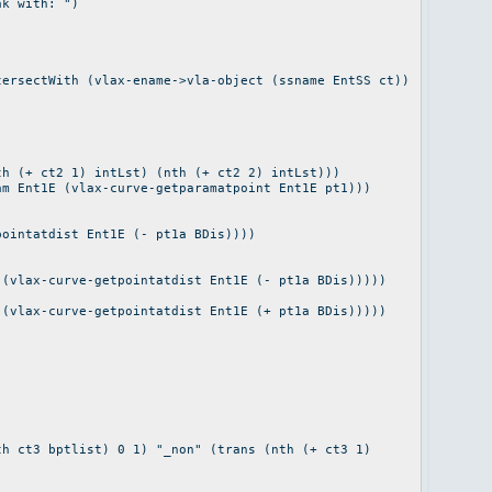
ak with: ")
tersectWith (vlax-ename->vla-object (ssname EntSS ct))
th (+ ct2 1) intLst) (nth (+ ct2 2) intLst)))
am Ent1E (vlax-curve-getparamatpoint Ent1E pt1)))
pointatdist Ent1E (- pt1a BDis))))
 (vlax-curve-getpointatdist Ent1E (- pt1a BDis)))))
 (vlax-curve-getpointatdist Ent1E (+ pt1a BDis)))))
th ct3 bptlist) 0 1) "_non" (trans (nth (+ ct3 1)