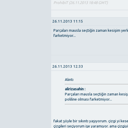
ProhibiT (26.11.2013 18:48 GMT)
26.11.2013 11:15
Parçaları mausla seçtiğin zaman kesişim yerl
farketmiyor...
26.11.2013 12:33
Alıntı
alirizasahin :
Parçaları mausla seçtiğin zaman kesiş
poliline olması farketmiyor...
fakat şöyle bir sıkıntı yaşıyorum. çizgi yi ke
çizgileri seçiyorum işe yaramıyor. ama çizgiyi