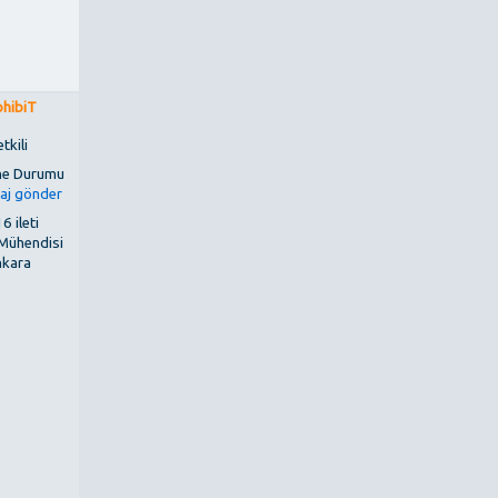
ohibiT
tkili
6 ileti
 Mühendisi
kara