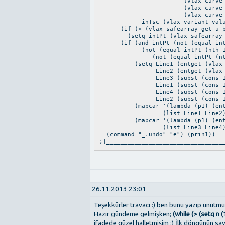
(vlax-curve-getEndP
(vlax-curve-getStart
(vlax-curve-getEndPo
inTsc (vlax-variant-value (vl
(if (> (vlax-safearray-get-u-bo
(setq intPt (vlax-safearray->li
(if (and intPt (not (equal intP
(not (equal intPt (nth 1 PnTsL
(not (equal intPt (nth 3 P
(setq Line1 (entget (vlax-vla
Line2 (entget (vlax-vla-ob
Line3 (subst (cons 10 intPt
Line1 (subst (cons 11 intPt
Line4 (subst (cons 10 intPt
Line2 (subst (cons 11 intPt
(mapcar '(lambda (p1) (entmod 
(list Line1 Line2)
(mapcar '(lambda (p1) (entmake
(list Line3 Line4)) (setq 
(command "_.undo" "e") (prin1))
;|_________________________________
26.11.2013 23:01
Teşekkürler travacı :) ben bunu yazıp unutm
Hazır gündeme gelmişken;
(while (> (setq n (1
ifadede güzel halletmişim :) İlk döngünün sa