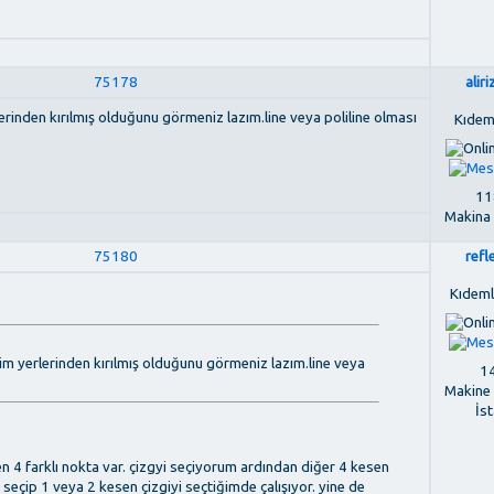
75178
alir
erinden kırılmış olduğunu görmeniz lazım.line veya poliline olması
Kıdem
118
Makina
75180
refl
Kıdemli
im yerlerinden kırılmış olduğunu görmeniz lazım.line veya
14
Makine
İs
sen 4 farklı nokta var. çizgyi seçiyorum ardından diğer 4 kesen
 seçip 1 veya 2 kesen çizgiyi seçtiğimde çalışıyor. yine de