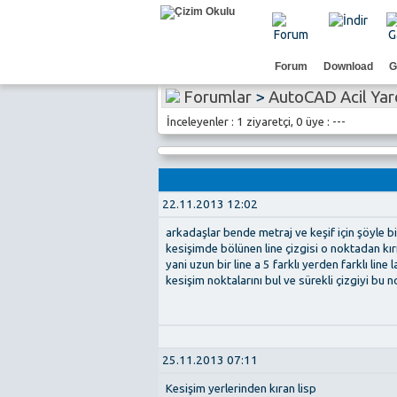
Forum
Download
G
Forumlar
>
AutoCAD Acil Ya
İnceleyenler : 1 ziyaretçi, 0 üye : ---
22.11.2013 12:02
arkadaşlar bende metraj ve keşif için şöyle bi
kesişimde bölünen line çizgisi o noktadan kır
yani uzun bir line a 5 farklı yerden farklı lin
kesişim noktalarını bul ve sürekli çizgiyi b
25.11.2013 07:11
Kesişim yerlerinden kıran lisp