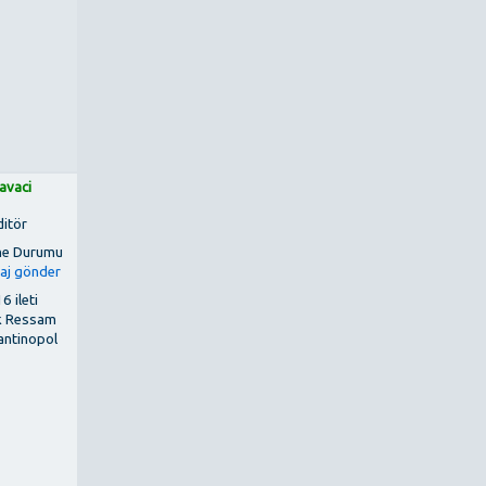
avaci
ditör
6 ileti
k Ressam
antinopol