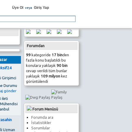
Üye Ol
Giriş Yap
veya
Forumdan
99
kategoride
17 bin
den
azar
fazla konu başlatıldı bu
konulara yaklaşık
90 bin
eksif24
cevap verildi tüm bunlar
yaklaşık
109 milyon
kez
 Girişimci
görüntülendi
 ileti
 Mühendisi
Forum Menüsü
tanbul
Forumda ara
izasahin
İstatistikler
Sorumlular
li Uzman