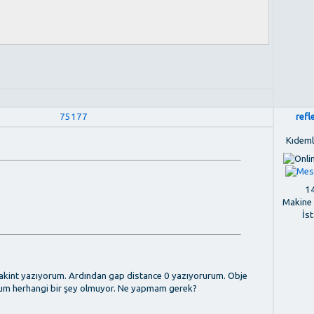
75177
refl
Kıdemli
14
Makine
İs
eakint yazıyorum. Ardından gap distance 0 yazıyorurum. Obje
orum herhangi bir şey olmuyor. Ne yapmam gerek?