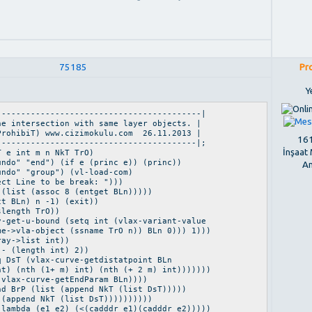
75185
Pr
Ye
------------------------------------------|
he intersection with same layer objects. |
hibiT) www.cizimokulu.com 26.11.2013 |
161
-----------------------------------------|;
İnşaat
T e int m n NkT TrO)
ndo" "end") (if e (princ e)) (princ))
An
ndo" "group") (vl-load-com)
ct Line to be break: ")))
list (assoc 8 (entget BLn)))))
Ln) n -1) (exit))
length TrO))
get-u-bound (setq int (vlax-variant-value
vla-object (ssname TrO n)) BLn 0))) 1)))
y->list int))
(length int) 2))
 (vlax-curve-getdistatpoint BLn
th (1+ m) int) (nth (+ 2 m) int)))))))
ve-getEndParam BLn))))
 (list (append NkT (list DsT)))))
kT (list DsT))))))))))
lambda (e1 e2) (<(cadddr e1)(cadddr e2)))))