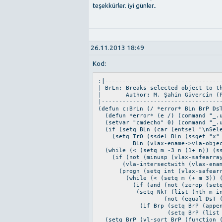
teşekkürler. iyi günler..
26.11.2013 18:49
Kod:
;|---------------------------------
| BrLn: Breaks selected object to t
| Author: M. Şahin Güvercin (Pro
|----------------------------------
(defun c:BrLn (/ *error* BLn BrP Ds
(defun *error* (e /) (command "_.u
(setvar "cmdecho" 0) (command "_.u
(if (setq BLn (car (entsel "\nSele
(setq TrO (ssdel BLn (ssget "x" (
BLn (vlax-ename->vla-object B
(while (< (setq m -3 n (1+ n)) (ss
(if (not (minusp (vlax-safearray-
(vla-intersectwith (vlax-ename->
(progn (setq int (vlax-safearra
(while (< (setq m (+ m 3)) (- 
(if (and (not (zerop (setq DsT
(setq NkT (list (nth m int) (n
(not (equal DsT (vlax-cur
(if Brp (setq BrP (append BrP
(setq BrP (list (append N
(setq BrP (vl-sort BrP (function (