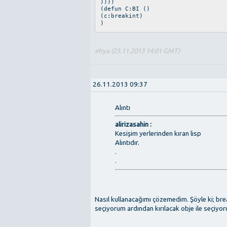
))))
(defun C:BI ()
(c:breakint)
)
ehya (25.11.2013 14:01 GMT)
26.11.2013 09:37
Alıntı
alirizasahin :
Kesişim yerlerinden kıran lisp
Alıntıdır.
.
.
Nasıl kullanacağımı çözemedim. Şöyle ki; br
seçiyorum ardından kırılacak obje ile seçiy