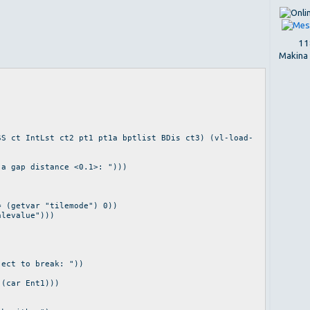
118
Makina
SS ct IntLst ct2 pt1 pt1a bptlist BDis ct3) (vl-load-
 a gap distance <0.1>: ")))
= (getvar "tilemode") 0))
alevalue")))
ject to break: "))
 (car Ent1)))