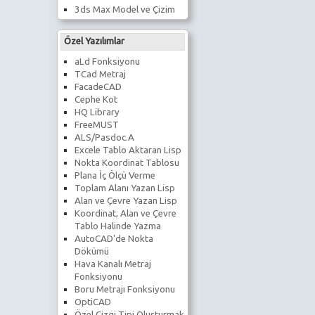
3ds Max Model ve Çizim
Özel Yazılımlar
aLd Fonksiyonu
TCad Metraj
FacadeCAD
Cephe Kot
HQ Library
FreeMUST
ALS/Pasdoc.A
Excele Tablo Aktaran Lisp
Nokta Koordinat Tablosu
Plana İç Ölçü Verme
Toplam Alanı Yazan Lisp
Alan ve Çevre Yazan Lisp
Koordinat, Alan ve Çevre
Tablo Halinde Yazma
AutoCAD'de Nokta
Dökümü
Hava Kanalı Metraj
Fonksiyonu
Boru Metrajı Fonksiyonu
OptiCAD
Özel Çizgi Tipi Oluşturmak