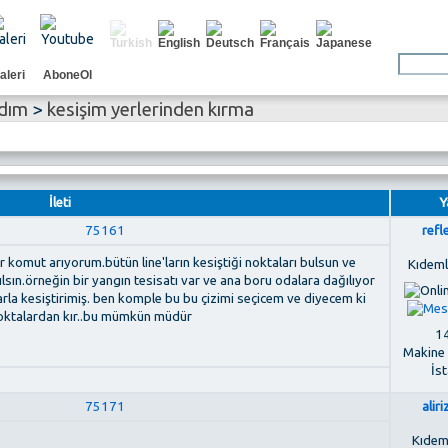
aleri
AboneOl
rdım
>
kesişim yerlerinden kırma
İleti
Y
75161
refl
r komut arıyorum.bütün line'ların kesiştiği noktaları bulsun ve
Kıdemli
ılsın.örneğin bir yangın tesisatı var ve ana boru odalara dağılıyor
e larla kesiştirimiş. ben komple bu bu çizimi seçicem ve diyecem ki
u noktalardan kır..bu mümkün müdür
14
Makine
İs
75171
alir
Kıdem