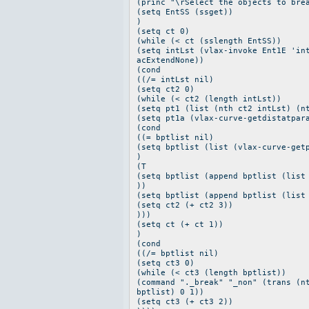
(princ "\rSelect the objects to bre
(setq EntSS (ssget))
)
(setq ct 0)
(while (< ct (sslength EntSS))
(setq intLst (vlax-invoke Ent1E 'in
acExtendNone))
(cond
((/= intLst nil)
(setq ct2 0)
(while (< ct2 (length intLst))
(setq pt1 (list (nth ct2 intLst) (n
(setq pt1a (vlax-curve-getdistatpar
(cond
((= bptlist nil)
(setq bptlist (list (vlax-curve-get
)
(T
(setq bptlist (append bptlist (list
))
(setq bptlist (append bptlist (list
(setq ct2 (+ ct2 3))
)))
(setq ct (+ ct 1))
)
(cond
((/= bptlist nil)
(setq ct3 0)
(while (< ct3 (length bptlist))
(command "._break" "_non" (trans (n
bptlist) 0 1))
(setq ct3 (+ ct3 2))