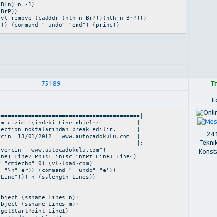
Ln) n -1)
 BrP))
l-remove (cadddr (nth n BrP))(nth n BrP)))
ommand "_undo" "end") (princ))
75189
Tr
E
==========================================|
a tüm çizim içindeki Line objeleri |
ersection noktalarından break edilir. |
241
n 13/01/2012 www.autocadokulu.com |
Tekni
_________________________________________|;
üvercin - www.autocadokulu.com")
Konst
ine1 Line2 PnTsL inTsc intPt Line3 Line4)
 "cmdecho" 0) (vl-load-com)
 "\n" er)) (command "_.undo" "e"))
Line"))) n (sslength Lines))
ect (ssname Lines n))
t (ssname Lines m))
tartPoint Line1)