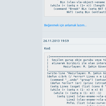
BLn (vlax-vla-object->ename B
(while (< (setq n (1+ n)) (length
(command "Break" BLn (setq NkT (v
NkT) (setq BLn (entlast))) (c
Beğenmek için anlamak lazım...
26.11.2013 19:59
Kod:
;|=================================
| Seçilen gurup obje gurubu vey
| alınarak biribiri ile olan int
| Hazırlayan: M. Şahin Güverci
|__________________________________
(write-line "Hazırlayan: M. Şahin G
(defun c:brk (/ *error* Lines n m L
(command "_.undo" "group") (setvar
(defun *error* (er) (princ (strcat
(setq Lines (ssget (list (cons 0 "
(while (> (setq n (1- n) m n) 0)
(while (> (setq m (1- m)) -1)
(setq Line1 (vlax-ename->vla-obj
Line2 (vlax-ename->vla-objec
PnTsL (list (vlax-curve-getS