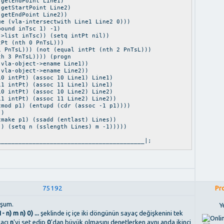
oint Line1)
Point Line2)
int Line2))
a-intersectwith Line1 Line2 0)))
und inTsc 1) -1)
st inTsc)) (setq intPt nil))
t (nth 0 PnTsL)))
))) (not (equal intPt (nth 2 PnTsL)))
nTsL)))) (progn
-object->ename Line1))
ject->ename Line2))
) (assoc 10 Line1) Line1)
) (assoc 11 Line1) Line1)
) (assoc 10 Line2) Line2)
) (assoc 11 Line2) Line2))
p1) (entupd (cdr (assoc -1 p1))))
)
 p1) (ssadd (entlast) Lines))
n (sslength Lines) m -1)))))
__________________________________________|;
75192
Pr
uşum.
Ye
- n) m n) 0) ...
şeklinde iç içe iki döngünün sayaç değişkenini tek
yacı
n
'yi set edip
0
'dan büyük olmasını denetlerken aynı anda ikinci