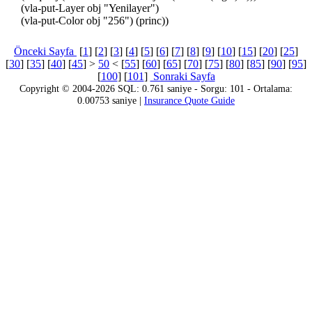
(vla-put-Layer obj "Yenilayer")
(vla-put-Color obj "256") (princ))
Önceki Sayfa
[
1
] [
2
] [
3
] [
4
] [
5
] [
6
] [
7
] [
8
] [
9
] [
10
] [
15
] [
20
] [
25
]
[
30
] [
35
] [
40
] [
45
] >
50
< [
55
] [
60
] [
65
] [
70
] [
75
] [
80
] [
85
] [
90
] [
95
]
[
100
] [
101
]
Sonraki Sayfa
Copyright © 2004-2026 SQL: 0.761 saniye - Sorgu: 101 - Ortalama:
0.00753 saniye |
Insurance Quote Guide