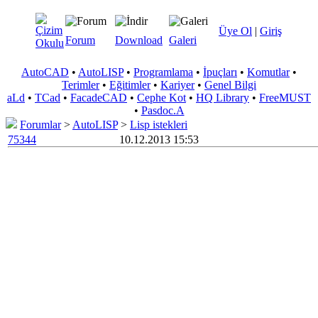
Üye Ol
|
Giriş
Forum
Download
Galeri
AutoCAD
•
AutoLISP
•
Programlama
•
İpuçları
•
Komutlar
•
Terimler
•
Eğitimler
•
Kariyer
•
Genel Bilgi
aLd
•
TCad
•
FacadeCAD
•
Cephe Kot
•
HQ Library
•
FreeMUST
•
Pasdoc.A
Forumlar
>
AutoLISP
>
Lisp istekleri
75344
10.12.2013 15:53