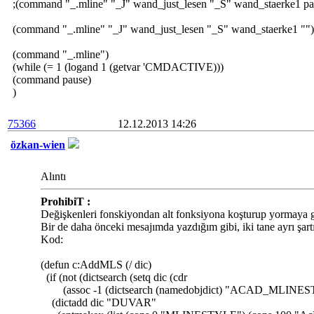
;(command "_.mline" "_J" wand_just_lesen "_S" wand_staerke1 pa
(command "_.mline" "_J" wand_just_lesen "_S" wand_staerke1 "")
(command "_.mline")
(while (= 1 (logand 1 (getvar 'CMDACTIVE)))
(command pause)
)
75366
12.12.2013 14:26
özkan-wien
Alıntı
ProhibiT :
Değişkenleri fonskiyondan alt fonksiyona koşturup yormaya g
Bir de daha önceki mesajımda yazdığım gibi, iki tane ayrı şar
Kod:
(defun c:AddMLS (/ dic)
(if (not (dictsearch (setq dic (cdr
(assoc -1 (dictsearch (namedobjdict) "ACAD_MLINES
(dictadd dic "DUVAR"