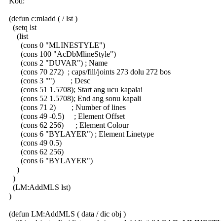
Kod:
(defun c:mladd ( / lst )
(setq lst
(list
(cons 0 "MLINESTYLE")
(cons 100 "AcDbMlineStyle")
(cons 2 "DUVAR") ; Name
(cons 70 272) ; caps/fill/joints 273 dolu 272 bos
(cons 3 "") ; Desc
(cons 51 1.5708); Start ang ucu kapalai
(cons 52 1.5708); End ang sonu kapali
(cons 71 2) ; Number of lines
(cons 49 -0.5) ; Element Offset
(cons 62 256) ; Element Colour
(cons 6 "BYLAYER") ; Element Linetype
(cons 49 0.5)
(cons 62 256)
(cons 6 "BYLAYER")
)
)
(LM:AddMLS lst)
)
(defun LM:AddMLS ( data / dic obj )