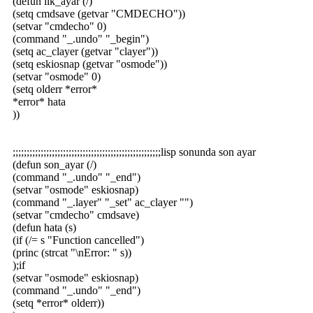
(defun ilk_ayar (/)
(setq cmdsave (getvar "CMDECHO"))
(setvar "cmdecho" 0)
(command "_.undo" "_begin")
(setq ac_clayer (getvar "clayer"))
(setq eskiosnap (getvar "osmode"))
(setvar "osmode" 0)
(setq olderr *error*
*error* hata
))
;;;;;;;;;;;;;;;;;;;;;;;;;;;;;;;;;;;;;;;;;;;;;;;;;;;;;lisp sonunda son ayar
(defun son_ayar (/)
(command "_.undo" "_end")
(setvar "osmode" eskiosnap)
(command "_.layer" "_set" ac_clayer "")
(setvar "cmdecho" cmdsave)
(defun hata (s)
(if (/= s "Function cancelled")
(princ (strcat "\nError: " s))
);if
(setvar "osmode" eskiosnap)
(command "_.undo" "_end")
(setq *error* olderr))