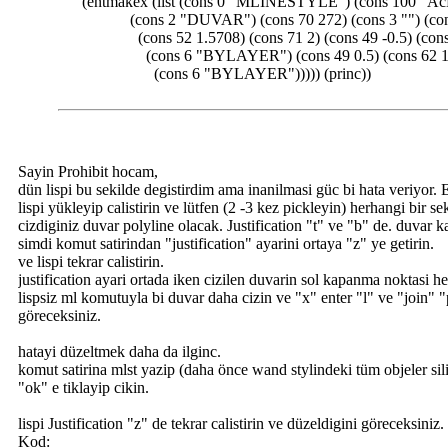
(entmakex (list (cons 0 "MLINESTYLE") (cons 100 "Ac
(cons 2 "DUVAR") (cons 70 272) (cons 3 "") (cons
(cons 52 1.5708) (cons 71 2) (cons 49 -0.5) (cons 
(cons 6 "BYLAYER") (cons 49 0.5) (cons 62 1
(cons 6 "BYLAYER"))))) (princ))
Sayin Prohibit hocam,
dün lispi bu sekilde degistirdim ama inanilmasi güc bi hata veriyor.
lispi yükleyip calistirin ve lütfen (2 -3 kez pickleyin) herhangi bir se
cizdiginiz duvar polyline olacak. Justification "t" ve "b" de. duvar ka
simdi komut satirindan "justification" ayarini ortaya "z" ye getirin.
ve lispi tekrar calistirin.
justification ayari ortada iken cizilen duvarin sol kapanma noktasi he
lispsiz ml komutuyla bi duvar daha cizin ve "x" enter "l" ve "join" 
göreceksiniz.
hatayi düzeltmek daha da ilginc.
komut satirina mlst yazip (daha önce wand stylindeki tüm objeler si
"ok" e tiklayip cikin.
lispi Justification "z" de tekrar calistirin ve düzeldigini göreceksin
Kod: