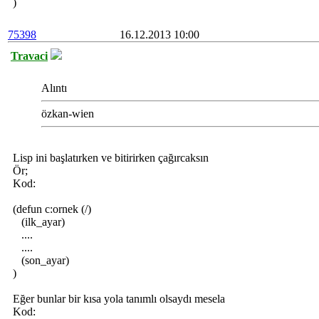
)
75398
16.12.2013 10:00
Travaci
Alıntı
özkan-wien
Lisp ini başlatırken ve bitirirken çağırcaksın
Ör;
Kod:
(defun c:ornek (/)
(ilk_ayar)
....
....
(son_ayar)
)
Eğer bunlar bir kısa yola tanımlı olsaydı mesela
Kod: