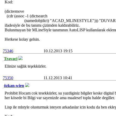
Kod:
(dictremove
(cdr (assoc -1 (dictsearch
(namedobjdict) "ACAD_MLINESTYLE"))) "DUVAR
ifadesiyle de bu tanımı çizimden kaldırabiliriz.
Bulunmayan bir MLineStyle tanımının AutoLISP kullanılarak eklenme
Herkese kolay gelsin.
75346
10.12.2013 19:15
Travaci
Elinize sağlık teşekkürler.
75350
11.12.2013 10:41
özkan-wien
Prohibit Hocam cok tesekkürler, su yazdiginiz bilgiler keske digital 
her kösede bi Bilgi var sayenizde ama maalesef toplu halde degiller.
Lisp ile mlstyle olusturmak isteyen arkadaslar icin kodu da ben ek