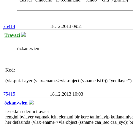
75414
18.12.2013 09:21
Travaci
özkan-wien
Kod:
(vla-put-Layer (vlax-ename->vla-object (ssname lst 0)) "yenilayer")
75415
18.12.2013 10:03
özkan-wien
tesekkür ederim travaci
rengini bylayer yapmak icin elemani bir kere tanimlayip kullanamiy
her defasinda (vlax-ename->vla-object (ssname caa_sec caa_syc))