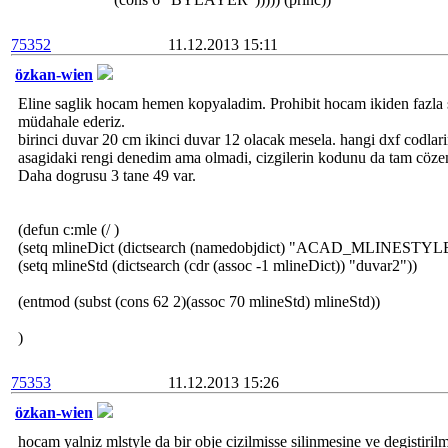
75352
11.12.2013 15:11
özkan-wien
Eline saglik hocam hemen kopyaladim. Prohibit hocam ikiden fazla s
müdahale ederiz.
birinci duvar 20 cm ikinci duvar 12 olacak mesela. hangi dxf codlar
asagidaki rengi denedim ama olmadi, cizgilerin kodunu da tam cöz
Daha dogrusu 3 tane 49 var.
(defun c:mle (/ )
(setq mlineDict (dictsearch (namedobjdict) "ACAD_MLINESTYL
(setq mlineStd (dictsearch (cdr (assoc -1 mlineDict)) "duvar2"))
(entmod (subst (cons 62 2)(assoc 70 mlineStd) mlineStd))
)
75353
11.12.2013 15:26
özkan-wien
hocam yalniz mlstyle da bir obje cizilmisse silinmesine ve degistiri