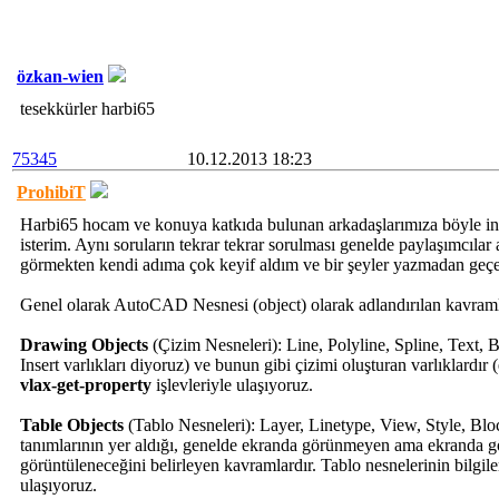
özkan-wien
tesekkürler harbi65
75345
10.12.2013 18:23
ProhibiT
Harbi65 hocam ve konuya katkıda bulunan arkadaşlarımıza böyle ince
isterim. Aynı soruların tekrar tekrar sorulması genelde paylaşımcılar
görmekten kendi adıma çok keyif aldım ve bir şeyler yazmadan geç
Genel olarak AutoCAD Nesnesi (object) olarak adlandırılan kavramlar 
Drawing Objects
(Çizim Nesneleri): Line, Polyline, Spline, Text, B
Insert varlıkları diyoruz) ve bunun gibi çizimi oluşturan varlıklardır 
vlax-get-property
işlevleriyle ulaşıyoruz.
Table Objects
(Tablo Nesneleri): Layer, Linetype, View, Style, Blo
tanımlarının yer aldığı, genelde ekranda görünmeyen ama ekranda gör
görüntüleneceğini belirleyen kavramlardır. Tablo nesnelerinin bilgil
ulaşıyoruz.