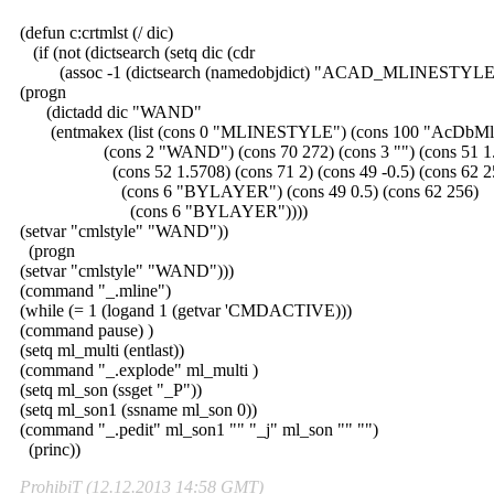
(defun c:crtmlst (/ dic)
(if (not (dictsearch (setq dic (cdr
(assoc -1 (dictsearch (namedobjdict) "ACAD_MLINESTYLE
(progn
(dictadd dic "WAND"
(entmakex (list (cons 0 "MLINESTYLE") (cons 100 "AcDbMli
(cons 2 "WAND") (cons 70 272) (cons 3 "") (cons 51 1.
(cons 52 1.5708) (cons 71 2) (cons 49 -0.5) (cons 62 2
(cons 6 "BYLAYER") (cons 49 0.5) (cons 62 256)
(cons 6 "BYLAYER"))))
(setvar "cmlstyle" "WAND"))
(progn
(setvar "cmlstyle" "WAND")))
(command "_.mline")
(while (= 1 (logand 1 (getvar 'CMDACTIVE)))
(command pause) )
(setq ml_multi (entlast))
(command "_.explode" ml_multi )
(setq ml_son (ssget "_P"))
(setq ml_son1 (ssname ml_son 0))
(command "_.pedit" ml_son1 "" "_j" ml_son "" "")
(princ))
ProhibiT (12.12.2013 14:58 GMT)