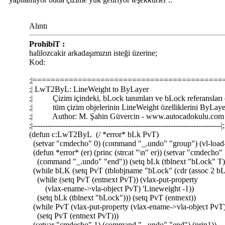
Alıntı
ProhibiT :
halilozcakir arkadaşımızın isteği üzerine;
Kod:
;|==========================================
;| LwT2ByL: LineWeight to ByLayer
;| Çizim içindeki, bLock tanımları ve bLock referansları 
;| tüm çizim objelerinin LineWeight özelliklerini ByLaye
;| Author: M. Şahin Güvercin - www.autocadokulu.com 
;|---------------------------------------------------------------------------|;
(defun c:LwT2ByL (/ *error* bLk PvT)
(setvar "cmdecho" 0) (command "_.undo" "group") (vl-loa
(defun *error* (er) (princ (strcat "\n" er)) (setvar "cmdecho" 
(command "_.undo" "end")) (setq bLk (tblnext "bLock" T)
(while bLK (setq PvT (tblobjname "bLock" (cdr (assoc 2 bL
(while (setq PvT (entnext PvT)) (vlax-put-property
(vlax-ename->vla-object PvT) 'Lineweight -1))
(setq bLk (tblnext "bLock"))) (setq PvT (entnext))
(while PvT (vlax-put-property (vlax-ename->vla-object PvT)
(setq PvT (entnext PvT)))
(setvar "cmdecho" 1) (command "_.undo" "end") (prin1))