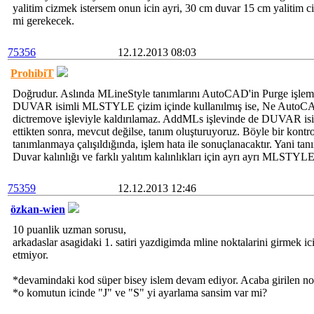
yalitim cizmek istersem onun icin ayri, 30 cm duvar 15 cm yalitim c
mi gerekecek.
75356
12.12.2013 08:03
ProhibiT
Doğrudur. Aslında MLineStyle tanımlarını AutoCAD'in Purge işlemi
DUVAR isimli MLSTYLE çizim içinde kullanılmış ise, Ne AutoCAD
dictremove işleviyle kaldırılamaz. AddMLs işlevinde de DUVAR is
ettikten sonra, mevcut değilse, tanım oluşturuyoruz. Böyle bir kon
tanımlanmaya çalışıldığında, işlem hata ile sonuçlanacaktır. Yani tan
Duvar kalınlığı ve farklı yalıtım kalınlıkları için ayrı ayrı MLSTYL
75359
12.12.2013 12:46
özkan-wien
10 puanlik uzman sorusu,
arkadaslar asagidaki 1. satiri yazdigimda mline noktalarini girmek 
etmiyor.
*devamindaki kod süper bisey islem devam ediyor. Acaba girilen no
*o komutun icinde "J" ve "S" yi ayarlama sansim var mi?