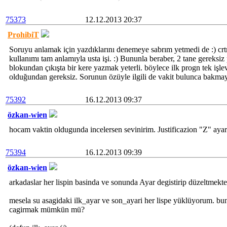
75373
12.12.2013 20:37
ProhibiT
Soruyu anlamak için yazdıklarını denemeye sabrım yetmedi de :) 
kullanımı tam anlamıyla usta işi. :) Bununla beraber, 2 tane gereksi
blokundan çıkışta bir kere yazmak yeterli. böylece ilk progn tek işle
olduğundan gereksiz. Sorunun özüyle ilgili de vakit bulunca bakmay
75392
16.12.2013 09:37
özkan-wien
hocam vaktin oldugunda incelersen sevinirim. Justificazion "Z" ayar
75394
16.12.2013 09:39
özkan-wien
arkadaslar her lispin basinda ve sonunda Ayar degistirip düzeltmekte
mesela su asagidaki ilk_ayar ve son_ayari her lispe yüklüyorum. bunl
cagirmak mümkün mü?