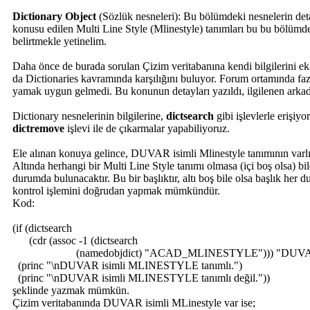
Dictionary Object
(Sözlük nesneleri): Bu bölümdeki nesnelerin deta
konusu edilen Multi Line Style (Mlinestyle) tanımları bu bu bölümde
belirtmekle yetinelim.
Daha önce de burada sorulan Çizim veritabanına kendi bilgilerini ek
da Dictionaries kavramında karşılığını buluyor. Forum ortamında fa
yamak uygun gelmedi. Bu konunun detayları yazıldı, ilgilenen arkad
Dictionary nesnelerinin bilgilerine,
dictsearch
gibi işlevlerle erişiyo
dictremove
işlevi ile de çıkarmalar yapabiliyoruz.
Ele alınan konuya gelince, DUVAR isimli Mlinestyle tanımının varlığı
Altında herhangi bir Multi Line Style tanımı olmasa (içi boş olsa) 
durumda bulunacaktır. Bu bir başlıktır, altı boş bile olsa başlık her 
kontrol işlemini doğrudan yapmak mümkündür.
Kod:
(if (dictsearch
(cdr (assoc -1 (dictsearch
(namedobjdict) "ACAD_MLINESTYLE"))) "DUVA
(princ "\nDUVAR isimli MLINESTYLE tanımlı.")
(princ "\nDUVAR isimli MLINESTYLE tanımlı değil."))
şeklinde yazmak mümkün.
Çizim veritabanında DUVAR isimli MLinestyle var ise;