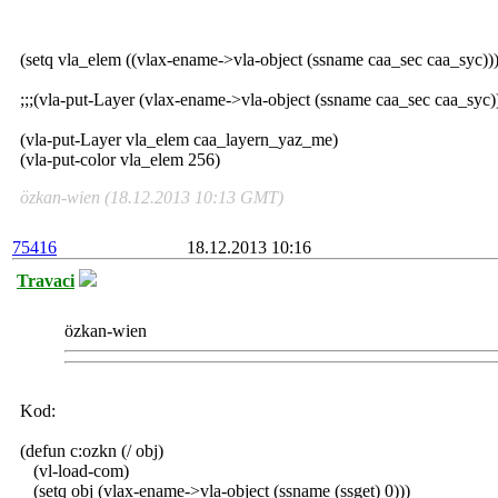
(setq vla_elem ((vlax-ename->vla-object (ssname caa_sec caa_syc)))
;;;(vla-put-Layer (vlax-ename->vla-object (ssname caa_sec caa_syc
(vla-put-Layer vla_elem caa_layern_yaz_me)
(vla-put-color vla_elem 256)
özkan-wien (18.12.2013 10:13 GMT)
75416
18.12.2013 10:16
Travaci
özkan-wien
Kod:
(defun c:ozkn (/ obj)
(vl-load-com)
(setq obj (vlax-ename->vla-object (ssname (ssget) 0)))