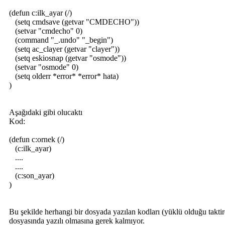
(defun c:ilk_ayar (/)
(setq cmdsave (getvar "CMDECHO"))
(setvar "cmdecho" 0)
(command "_.undo" "_begin")
(setq ac_clayer (getvar "clayer"))
(setq eskiosnap (getvar "osmode"))
(setvar "osmode" 0)
(setq olderr *error* *error* hata)
)
Aşağıdaki gibi olucaktı
Kod:
(defun c:ornek (/)
(c:ilk_ayar)
....
....
(c:son_ayar)
)
Bu şekilde herhangi bir dosyada yazılan kodları (yüklü olduğu taktird
dosyasında yazılı olmasına gerek kalmıyor.