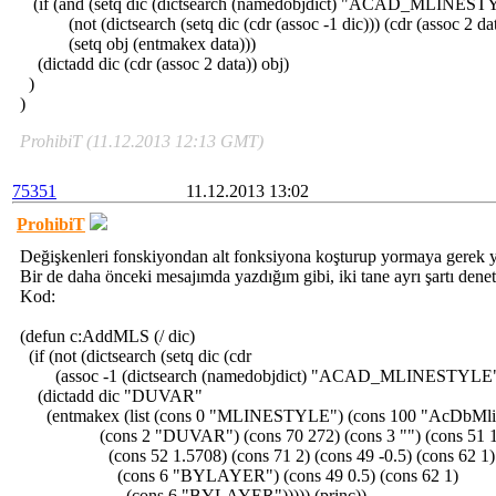
(if (and (setq dic (dictsearch (namedobjdict) "ACAD_MLINEST
(not (dictsearch (setq dic (cdr (assoc -1 dic))) (cdr (assoc 2 dat
(setq obj (entmakex data)))
(dictadd dic (cdr (assoc 2 data)) obj)
)
)
ProhibiT (11.12.2013 12:13 GMT)
75351
11.12.2013 13:02
ProhibiT
Değişkenleri fonskiyondan alt fonksiyona koşturup yormaya gerek y
Bir de daha önceki mesajımda yazdığım gibi, iki tane ayrı şartı den
Kod:
(defun c:AddMLS (/ dic)
(if (not (dictsearch (setq dic (cdr
(assoc -1 (dictsearch (namedobjdict) "ACAD_MLINESTYLE"
(dictadd dic "DUVAR"
(entmakex (list (cons 0 "MLINESTYLE") (cons 100 "AcDbMlin
(cons 2 "DUVAR") (cons 70 272) (cons 3 "") (cons 51 1
(cons 52 1.5708) (cons 71 2) (cons 49 -0.5) (cons 62 1)
(cons 6 "BYLAYER") (cons 49 0.5) (cons 62 1)
(cons 6 "BYLAYER"))))) (princ))