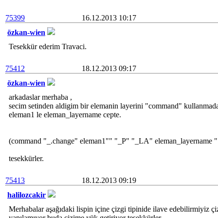
75399
16.12.2013 10:17
özkan-wien
Tesekkür ederim Travaci.
75412
18.12.2013 09:17
özkan-wien
arkadaslar merhaba ,
secim setinden aldigim bir elemanin layerini "command" kullanmadan
eleman1 le eleman_layername cepte.
(command "_.change" eleman1"" "_P" "_LA" eleman_layername "
tesekkürler.
75413
18.12.2013 09:19
halilozcakir
Merhabalar aşağıdaki lispin içine çizgi tipinide ilave edebilirmiyiz ç
yapılamıyor buda çizime yük getiriyor teşekkürler ..