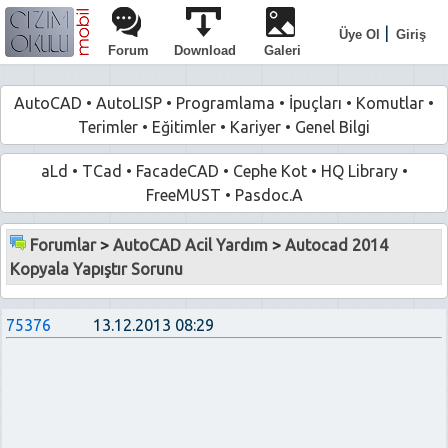
|
Üye Ol
Giriş
Forum
Download
Galeri
AutoCAD
•
AutoLISP
•
Programlama
•
İpuçları
•
Komutlar
•
Terimler
•
Eğitimler
•
Kariyer
•
Genel Bilgi
aLd
•
TCad
•
FacadeCAD
•
Cephe Kot
•
HQ Library
•
FreeMUST
•
Pasdoc.A
Forumlar
>
AutoCAD Acil Yardım
>
Autocad 2014
Kopyala Yapıştır Sorunu
75376
13.12.2013 08:29