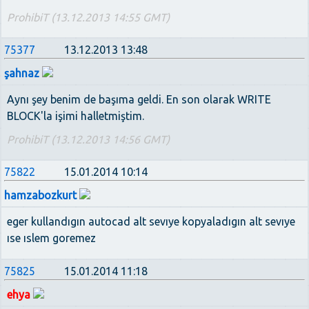
ProhibiT (13.12.2013 14:55 GMT)
75377
13.12.2013 13:48
şahnaz
Aynı şey benim de başıma geldi. En son olarak WRITE
BLOCK'la işimi halletmiştim.
ProhibiT (13.12.2013 14:56 GMT)
75822
15.01.2014 10:14
hamzabozkurt
eger kullandıgın autocad alt sevıye kopyaladıgın alt sevıye
ıse ıslem goremez
75825
15.01.2014 11:18
ehya