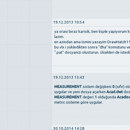
19.12.2013 10:54
ya orasi biraz karisik, ben lisple yapiyorum
lazim.
en azindan ama Ismini yazayim DrawHatch1
bu vlx i yükledikten sonra "dha" komutunu veri
".pat" dosyanizi olusturun. ölcekleri de istedi
19.12.2013 13:43
MEASUREMENT
sistem değişkeni
0
(sıfır) o
uygular ve yeni dosya açarken
Acad.dwt
dosy
MEASUREMENT
değeri
1
olduğunda
Acadis
metric sisteme göre uygular.
30.10.2014 14:28