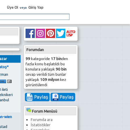
Üye Ol
Giriş Yap
veya
Forumdan
99
kategoride
17 bin
den
azar
fazla konu başlatıldı bu
atoş*
konulara yaklaşık
90 bin
cevap verildi tüm bunlar
zman
yaklaşık
109 milyon
kez
görüntülendi
 ileti
eknikeri
tanbul
Forum Menüsü
an-wien
Forumda ara
İstatistikler
stad