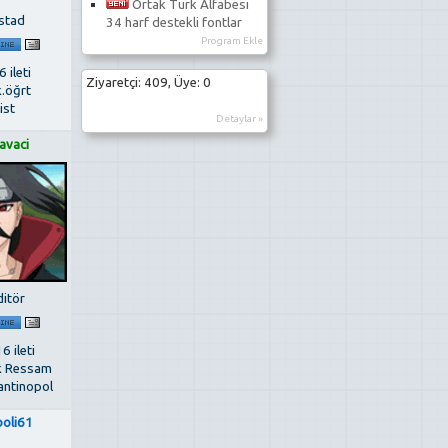
Ortak Türk Alfabesi
stad
34 harf destekli fontlar
Program Ekle
 ileti
Ziyaretçi: 409, Üye: 0
k.öğrt
ist
Detaylar »
avaci
ditör
6 ileti
k Ressam
antinopol
boli61