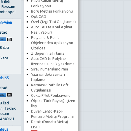
Hava Kanalı Metraj
6 ileti
Fonksiyonu
k Ressam
Boru Metrajı Fonksiyonu
antinopol
OptiCAD
Özel Çizgi Tipi Oluşturmak
an-wien
AutoCAD te Koni Açılımı
stad
Nasıl Yapılır?
PolyLine & Point
Objelerinden Aplikasyon
 ileti
Çizelgesi
Z değerini sıfırlama
kara
AutoCAD te Polyline
üzerine uzunluk yazdırma
Sıralı numaralandırma
Yazı içindeki sayıları
rbi65
toplama
Karmaşık Path ile Loft
stad
Uygulaması
Çoklu Fillet Fonksiyonu
Ölçekli Türk Bayrağı çizen
 ileti
lisp
kn. Teknik
Duvar-Lento-Kapı-
ssam
Pencere Metraj Programı
TAMONU
Demir (Donatı) Metraj
LISP'i
teus