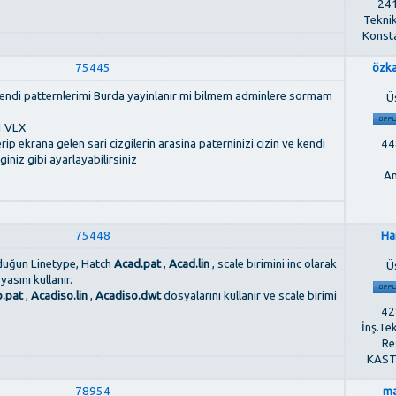
241
Tekni
Konst
75445
özk
 kendi patternlerimi Burda yayinlanir mi bilmem adminlere sormam
Ü
1.VLX
448
p ekrana gelen sari cizgilerin arasina paterninizi cizin ve kendi
giniz gibi ayarlayabilirsiniz
An
75448
Ha
lduğun Linetype, Hatch
Acad.pat
,
Acad.lin
, scale birimini inc olarak
Ü
asını kullanır.
o.pat
,
Acadiso.lin
,
Acadiso.dwt
dosyalarını kullanır ve scale birimi
428
İnş.Te
Re
KAS
78954
ma