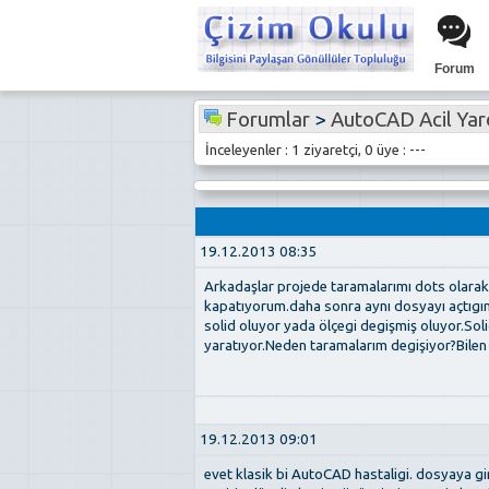
Forum
Forumlar
>
AutoCAD Acil Ya
İnceleyenler : 1 ziyaretçi, 0 üye : ---
19.12.2013 08:35
Arkadaşlar projede taramalarımı dots olara
kapatıyorum.daha sonra aynı dosyayı açtıgım
solid oluyor yada ölçegi degişmiş oluyor.Soli
yaratıyor.Neden taramalarım degişiyor?Bilen 
19.12.2013 09:01
evet klasik bi AutoCAD hastaligi. dosyaya gi