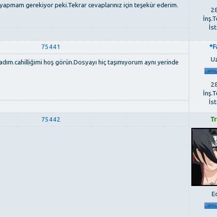
 yapmam gerekiyor peki.Tekrar cevaplarınız için teşekür ederim.
28
İnş.T
İs
75441
*F
U
ım.cahilliğimi hoş görün.Dosyayı hiç taşımıyorum aynı yerinde
28
İnş.T
İs
75442
Tr
E