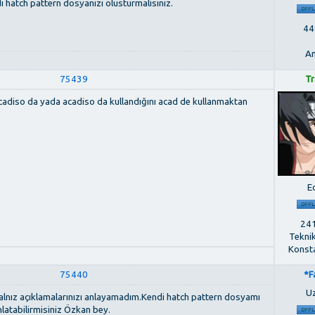
di hatch pattern dosyanizi olusturmalisiniz.
448
An
75439
Tr
acadiso da yada acadiso da kullandığını acad de kullanmaktan
E
241
Tekni
Konst
75440
*F
U
Yalnız açıklamalarınızı anlayamadım.Kendi hatch pattern dosyamı
nlatabilirmisiniz Özkan bey.