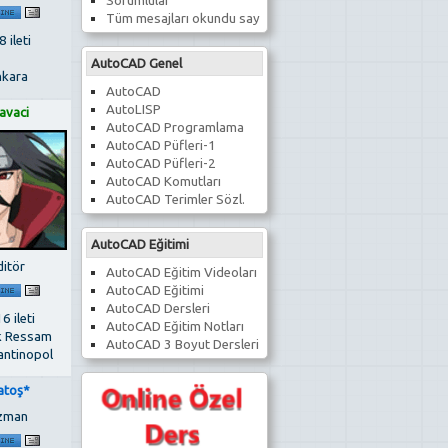
Sorumlular
Tüm mesajları okundu say
 ileti
AutoCAD Genel
kara
AutoCAD
AutoLISP
avaci
AutoCAD Programlama
AutoCAD Püfleri-1
AutoCAD Püfleri-2
AutoCAD Komutları
AutoCAD Terimler Sözl.
AutoCAD Eğitimi
ditör
AutoCAD Eğitim Videoları
AutoCAD Eğitimi
AutoCAD Dersleri
6 ileti
AutoCAD Eğitim Notları
k Ressam
AutoCAD 3 Boyut Dersleri
antinopol
atoş*
zman