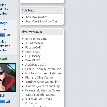
 ileti
eknikeri
3ds Max
tanbul
3ds Max Nedir?
3ds Max Model ve Çizim
atoş*
zman
Özel Yazılımlar
aLd Fonksiyonu
 ileti
TCad Metraj
eknikeri
FacadeCAD
tanbul
Cephe Kot
HQ Library
avaci
FreeMUST
ALS/Pasdoc.A
Excele Tablo Aktaran Lisp
Nokta Koordinat Tablosu
Plana İç Ölçü Verme
Toplam Alanı Yazan Lisp
Alan ve Çevre Yazan Lisp
Koordinat, Alan ve Çevre
Tablo Halinde Yazma
ditör
AutoCAD'de Nokta
Dökümü