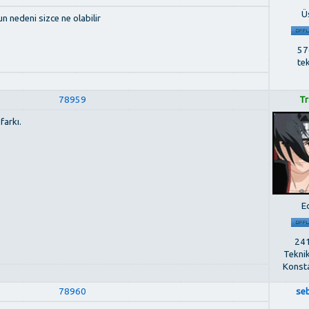
Ü
 nedeni sizce ne olabilir
576
te
78959
Tr
farkı.
E
241
Tekni
Konst
78960
se