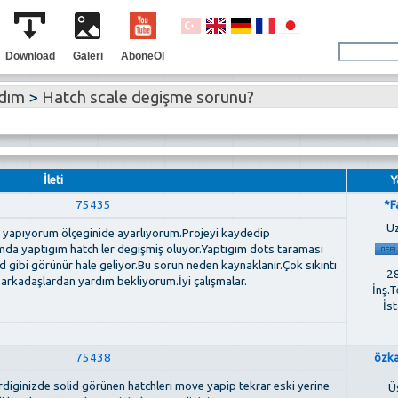
Download
Galeri
AboneOl
rdım
>
Hatch scale degişme sorunu?
İleti
Y
75435
*F
U
k yapıyorum ölçeginide ayarlıyorum.Projeyi kaydedip
da yaptıgım hatch ler degişmiş oluyor.Yaptıgım dots taraması
d gibi görünür hale geliyor.Bu sorun neden kaynaklanır.Çok sıkıntı
28
arkadaşlardan yardım bekliyorum.İyi çalışmalar.
İnş.T
İs
75438
özk
rdiginizde solid görünen hatchleri move yapip tekrar eski yerine
Ü