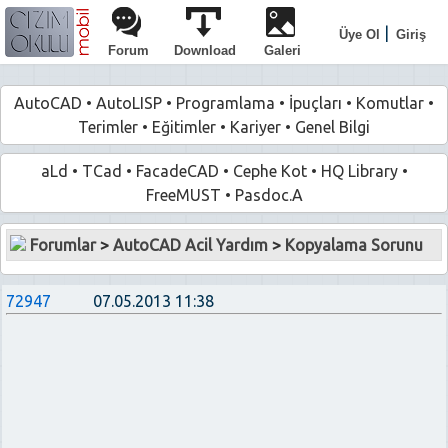
|
Üye Ol
Giriş
Forum
Download
Galeri
AutoCAD
•
AutoLISP
•
Programlama
•
İpuçları
•
Komutlar
•
Terimler
•
Eğitimler
•
Kariyer
•
Genel Bilgi
aLd
•
TCad
•
FacadeCAD
•
Cephe Kot
•
HQ Library
•
FreeMUST
•
Pasdoc.A
Forumlar
>
AutoCAD Acil Yardım
>
Kopyalama Sorunu
72947
07.05.2013 11:38