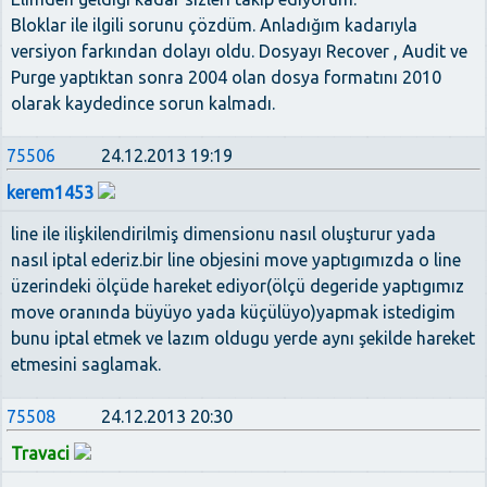
Bloklar ile ilgili sorunu çözdüm. Anladığım kadarıyla
versiyon farkından dolayı oldu. Dosyayı Recover , Audit ve
Purge yaptıktan sonra 2004 olan dosya formatını 2010
olarak kaydedince sorun kalmadı.
75506
24.12.2013 19:19
kerem1453
line ile ilişkilendirilmiş dimensionu nasıl oluşturur yada
nasıl iptal ederiz.bir line objesini move yaptıgımızda o line
üzerindeki ölçüde hareket ediyor(ölçü degeride yaptıgımız
move oranında büyüyo yada küçülüyo)yapmak istedigim
bunu iptal etmek ve lazım oldugu yerde aynı şekilde hareket
etmesini saglamak.
75508
24.12.2013 20:30
Travaci