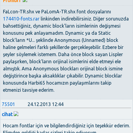
ProhibiT
FaLcon-TR.shx ve PaLomA-TR.shx font dosyalarını
174410-fonts.rar
linkinden indirebilirsiniz. Diğer sorunuzda
bahsettiğiniz, dynamic block'ların isimlerinin değişmesi
konusunu pek anlayamadım. Dynamic ya da Static
block'ların *U... şeklinde Anonymous (Unnamed) block
haline gelmeleri farklı şekillerde gerçekleşebilir. Ezbere bir
şeyler söylemek istemem. Daha önce block sayan Lispler
paylaşırken, block'ların orijinal isimlerini elde etmeyi ele
almıştık. Ama Anonymous blockları orijinal block ismine
değiştirince başka aksaklıklar çıkabilir. Dynamic blocklar
konusunda Harbi65 hocamızın paylaşımlarını takip
etmenizi tavsiye ederim.
75501
24.12.2013 12:44
cihat
Hocam fontlar için ve bilgilendirdiğiniz için teşekkür ederim.
Elimden geldiği kadar sizleri takip ediyorum.