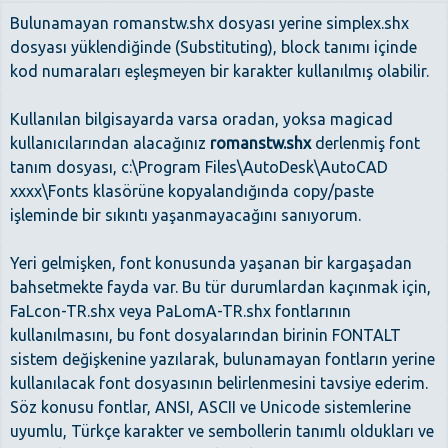
Bulunamayan romanstw.shx dosyası yerine simplex.shx
dosyası yüklendiğinde (Substituting), block tanımı içinde
kod numaraları eşleşmeyen bir karakter kullanılmış olabilir.
Kullanılan bilgisayarda varsa oradan, yoksa magicad
kullanıcılarından alacağınız
romanstw.shx
derlenmiş font
tanım dosyası, c:\Program Files\AutoDesk\AutoCAD
xxxx\Fonts klasörüne kopyalandığında copy/paste
işleminde bir sıkıntı yaşanmayacağını sanıyorum.
Yeri gelmişken, font konusunda yaşanan bir kargaşadan
bahsetmekte fayda var. Bu tür durumlardan kaçınmak için,
FaLcon-TR.shx veya PaLomA-TR.shx fontlarının
kullanılmasını, bu font dosyalarından birinin FONTALT
sistem değişkenine yazılarak, bulunamayan fontların yerine
kullanılacak font dosyasının belirlenmesini tavsiye ederim.
Söz konusu fontlar, ANSI, ASCII ve Unicode sistemlerine
uyumlu, Türkçe karakter ve sembollerin tanımlı oldukları ve