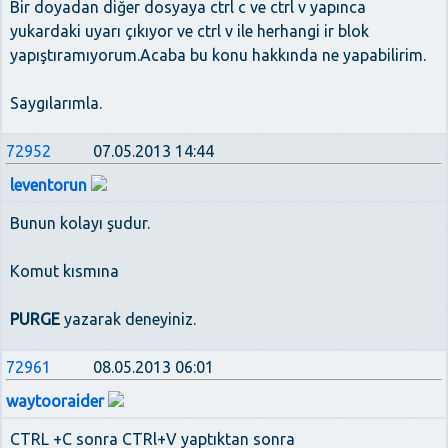
Bir doyadan diğer dosyaya ctrl c ve ctrl v yapınca
yukardaki uyarı çıkıyor ve ctrl v ile herhangi ir blok
yapıştıramıyorum.Acaba bu konu hakkında ne yapabilirim.
Saygılarımla.
72952
07.05.2013 14:44
leventorun
Bunun kolayı şudur.
Komut kısmına
PURGE
yazarak deneyiniz.
72961
08.05.2013 06:01
waytooraider
CTRL +C sonra CTRl+V yaptıktan sonra