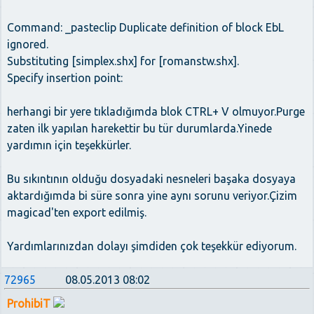
Command: _pasteclip Duplicate definition of block EbL
ignored.
Substituting [simplex.shx] for [romanstw.shx].
Specify insertion point:
herhangi bir yere tıkladığımda blok CTRL+ V olmuyor.Purge
zaten ilk yapılan harekettir bu tür durumlarda.Yinede
yardımın için teşekkürler.
Bu sıkıntının olduğu dosyadaki nesneleri başaka dosyaya
aktardığımda bi süre sonra yine aynı sorunu veriyor.Çizim
magicad'ten export edilmiş.
Yardımlarınızdan dolayı şimdiden çok teşekkür ediyorum.
72965
08.05.2013 08:02
ProhibiT