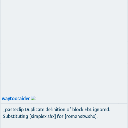
waytooraider
_pasteclip Duplicate definition of block EbL ignored.
Substituting [simplex.shx] for [romanstw.shx].