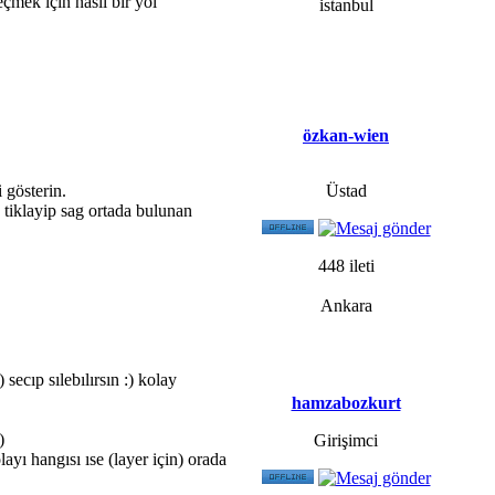
çmek için nasıl bir yol
istanbul
özkan-wien
 gösterin.
Üstad
e tiklayip sag ortada bulunan
448 ileti
Ankara
 secıp sılebılırsın :) kolay
hamzabozkurt
)
Girişimci
layı hangısı ıse (layer için) orada