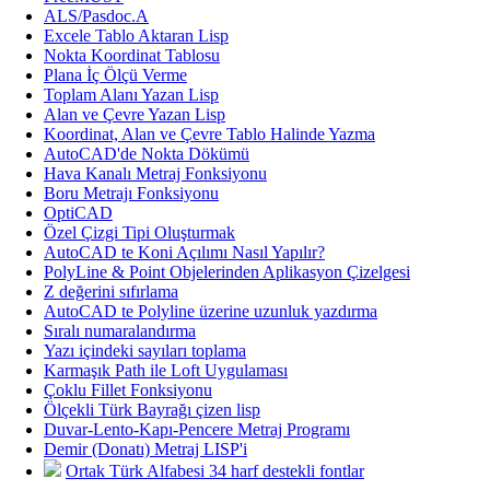
ALS/Pasdoc.A
Excele Tablo Aktaran Lisp
Nokta Koordinat Tablosu
Plana İç Ölçü Verme
Toplam Alanı Yazan Lisp
Alan ve Çevre Yazan Lisp
Koordinat, Alan ve Çevre Tablo Halinde Yazma
AutoCAD'de Nokta Dökümü
Hava Kanalı Metraj Fonksiyonu
Boru Metrajı Fonksiyonu
OptiCAD
Özel Çizgi Tipi Oluşturmak
AutoCAD te Koni Açılımı Nasıl Yapılır?
PolyLine & Point Objelerinden Aplikasyon Çizelgesi
Z değerini sıfırlama
AutoCAD te Polyline üzerine uzunluk yazdırma
Sıralı numaralandırma
Yazı içindeki sayıları toplama
Karmaşık Path ile Loft Uygulaması
Çoklu Fillet Fonksiyonu
Ölçekli Türk Bayrağı çizen lisp
Duvar-Lento-Kapı-Pencere Metraj Programı
Demir (Donatı) Metraj LISP'i
Ortak Türk Alfabesi 34 harf destekli fontlar