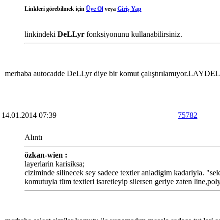
Linkleri görebilmek için
Üye Ol
veya
Giriş Yap
linkindeki
DeLLyr
fonksiyonunu kullanabilirsiniz.
merhaba autocadde DeLLyr diye bir komut çalıştırılamıyor.LAYDEL 
14.01.2014 07:39
75782
Alıntı
özkan-wien :
layerlarin karisiksa;
ciziminde silinecek sey sadece textler anladigim kadariyla. "selec
komutuyla tüm textleri isaretleyip silersen geriye zaten line,poly