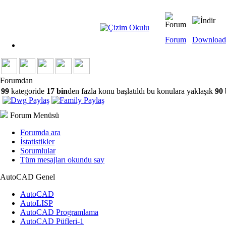
Forum
Download
Forumdan
99
kategoride
17 bin
den fazla konu başlatıldı bu konulara yaklaşık
90 
Forum Menüsü
Forumda ara
İstatistikler
Sorumlular
Tüm mesajları okundu say
AutoCAD Genel
AutoCAD
AutoLISP
AutoCAD Programlama
AutoCAD Püfleri-1