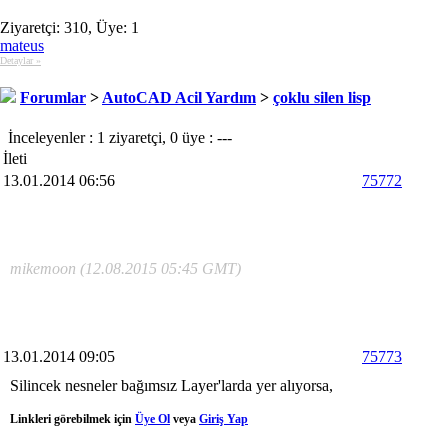
Ziyaretçi: 310, Üye: 1
mateus
Detaylar »
Forumlar
>
AutoCAD Acil Yardım
>
çoklu silen lisp
İnceleyenler : 1 ziyaretçi, 0 üye : ---
İleti
13.01.2014 06:56
75772
mikemoon (12.08.2015 05:45 GMT)
13.01.2014 09:05
75773
Silincek nesneler bağımsız Layer'larda yer alıyorsa,
Linkleri görebilmek için
Üye Ol
veya
Giriş Yap