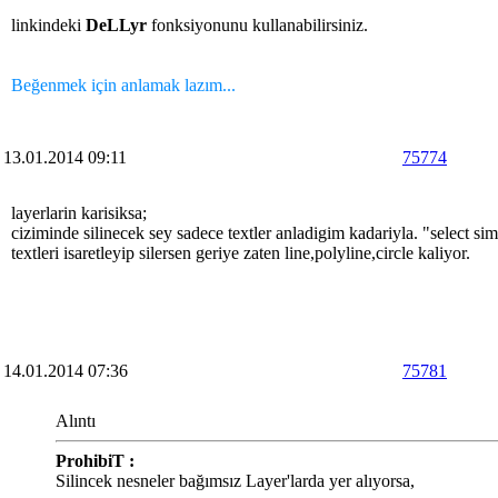
linkindeki
DeLLyr
fonksiyonunu kullanabilirsiniz.
Beğenmek için anlamak lazım...
13.01.2014 09:11
75774
layerlarin karisiksa;
ciziminde silinecek sey sadece textler anladigim kadariyla. "select sim
textleri isaretleyip silersen geriye zaten line,polyline,circle kaliyor.
14.01.2014 07:36
75781
Alıntı
ProhibiT :
Silincek nesneler bağımsız Layer'larda yer alıyorsa,