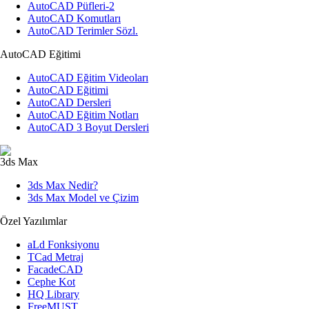
AutoCAD Püfleri-2
AutoCAD Komutları
AutoCAD Terimler Sözl.
AutoCAD Eğitimi
AutoCAD Eğitim Videoları
AutoCAD Eğitimi
AutoCAD Dersleri
AutoCAD Eğitim Notları
AutoCAD 3 Boyut Dersleri
3ds Max
3ds Max Nedir?
3ds Max Model ve Çizim
Özel Yazılımlar
aLd Fonksiyonu
TCad Metraj
FacadeCAD
Cephe Kot
HQ Library
FreeMUST