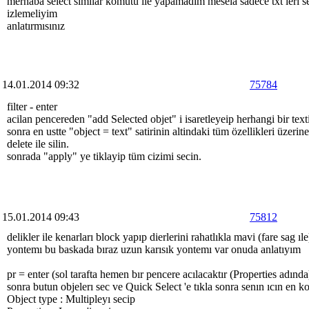
merhaba select similar komutu ile yapamadım mesela sadece txt leri se
izlemeliyim
anlatırmısınız
14.01.2014 09:32
75784
filter - enter
acilan pencereden "add Selected objet" i isaretleyeip herhangi bir texti
sonra en ustte "object = text" satirinin altindaki tüm özellikleri üzerin
delete ile silin.
sonrada "apply" ye tiklayip tüm cizimi secin.
15.01.2014 09:43
75812
delikler ile kenarları block yapıp dierlerini rahatlıkla mavi (fare sag ıle)
yontemı bu baskada bıraz uzun karısık yontemı var onuda anlatıyım
pr = enter (sol tarafta hemen bır pencere acılacaktır (Properties adında
sonra butun objelerı sec ve Quick Select 'e tıkla sonra senın ıcın en ko
Object type : Multipleyı secip