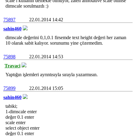
scale i kullanın demekle olmuyor, zaten annotative scale bilinse
dimscale sorulmazdı :)
75897
22.01.2014 14:42
sahin460
dimscale değerini 0,1,0.1 firsemde text height değeri her zaman
10 olarak sabit kalıyor. sorunumu yine çözemedim.
75898
22.01.2014 14:53
Travaci
Yaptığın işlemleri ayrıntısıyla sırayla yazarmısın.
75899
22.01.2014 15:05
sahin460
tabiki;
1-dimscale enter
değer 0.1 enter
scale enter
select object enter
değer 0.1 enter