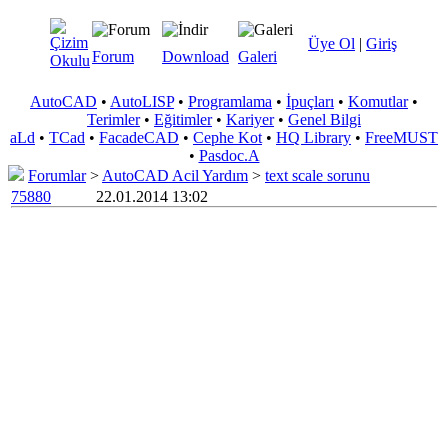
Üye Ol
|
Giriş
Forum
Download
Galeri
AutoCAD
•
AutoLISP
•
Programlama
•
İpuçları
•
Komutlar
•
Terimler
•
Eğitimler
•
Kariyer
•
Genel Bilgi
aLd
•
TCad
•
FacadeCAD
•
Cephe Kot
•
HQ Library
•
FreeMUST
•
Pasdoc.A
Forumlar
>
AutoCAD Acil Yardım
>
text scale sorunu
75880
22.01.2014 13:02