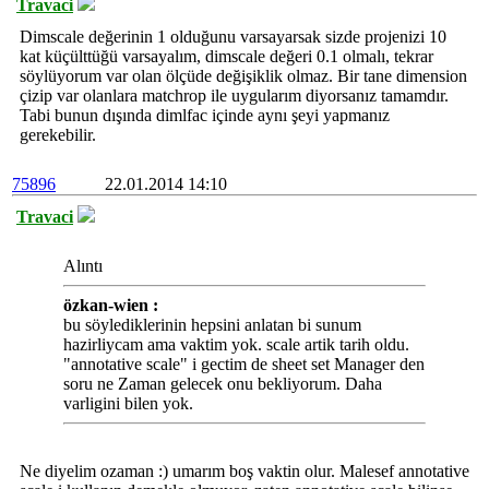
Travaci
Dimscale değerinin 1 olduğunu varsayarsak sizde projenizi 10
kat küçülttüğü varsayalım, dimscale değeri 0.1 olmalı, tekrar
söylüyorum var olan ölçüde değişiklik olmaz. Bir tane dimension
çizip var olanlara matchrop ile uygularım diyorsanız tamamdır.
Tabi bunun dışında dimlfac içinde aynı şeyi yapmanız
gerekebilir.
75896
22.01.2014 14:10
Travaci
Alıntı
özkan-wien :
bu söylediklerinin hepsini anlatan bi sunum
hazirliycam ama vaktim yok. scale artik tarih oldu.
"annotative scale" i gectim de sheet set Manager den
soru ne Zaman gelecek onu bekliyorum. Daha
varligini bilen yok.
Ne diyelim ozaman :) umarım boş vaktin olur. Malesef annotative