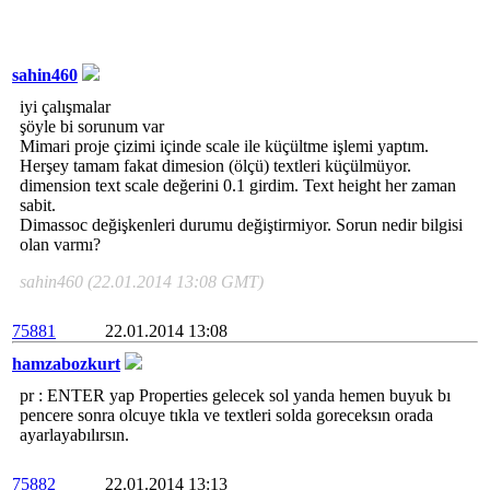
sahin460
iyi çalışmalar
şöyle bi sorunum var
Mimari proje çizimi içinde scale ile küçültme işlemi yaptım.
Herşey tamam fakat dimesion (ölçü) textleri küçülmüyor.
dimension text scale değerini 0.1 girdim. Text height her zaman
sabit.
Dimassoc değişkenleri durumu değiştirmiyor. Sorun nedir bilgisi
olan varmı?
sahin460 (22.01.2014 13:08 GMT)
75881
22.01.2014 13:08
hamzabozkurt
pr : ENTER yap Properties gelecek sol yanda hemen buyuk bı
pencere sonra olcuye tıkla ve textleri solda goreceksın orada
ayarlayabılırsın.
75882
22.01.2014 13:13