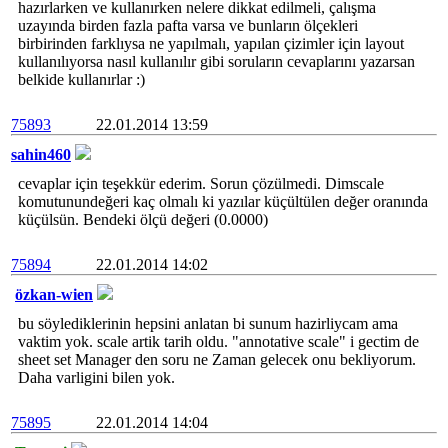
hazırlarken ve kullanırken nelere dikkat edilmeli, çalışma
uzayında birden fazla pafta varsa ve bunların ölçekleri
birbirinden farklıysa ne yapılmalı, yapılan çizimler için layout
kullanılıyorsa nasıl kullanılır gibi soruların cevaplarını yazarsan
belkide kullanırlar :)
75893
22.01.2014 13:59
sahin460
cevaplar için teşekkür ederim. Sorun çözülmedi. Dimscale
komutunundeğeri kaç olmalı ki yazılar küçültülen değer oranında
küçülsün. Bendeki ölçü değeri (0.0000)
75894
22.01.2014 14:02
özkan-wien
bu söylediklerinin hepsini anlatan bi sunum hazirliycam ama
vaktim yok. scale artik tarih oldu. "annotative scale" i gectim de
sheet set Manager den soru ne Zaman gelecek onu bekliyorum.
Daha varligini bilen yok.
75895
22.01.2014 14:04