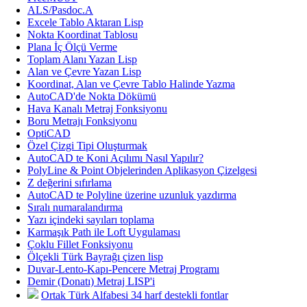
ALS/Pasdoc.A
Excele Tablo Aktaran Lisp
Nokta Koordinat Tablosu
Plana İç Ölçü Verme
Toplam Alanı Yazan Lisp
Alan ve Çevre Yazan Lisp
Koordinat, Alan ve Çevre Tablo Halinde Yazma
AutoCAD'de Nokta Dökümü
Hava Kanalı Metraj Fonksiyonu
Boru Metrajı Fonksiyonu
OptiCAD
Özel Çizgi Tipi Oluşturmak
AutoCAD te Koni Açılımı Nasıl Yapılır?
PolyLine & Point Objelerinden Aplikasyon Çizelgesi
Z değerini sıfırlama
AutoCAD te Polyline üzerine uzunluk yazdırma
Sıralı numaralandırma
Yazı içindeki sayıları toplama
Karmaşık Path ile Loft Uygulaması
Çoklu Fillet Fonksiyonu
Ölçekli Türk Bayrağı çizen lisp
Duvar-Lento-Kapı-Pencere Metraj Programı
Demir (Donatı) Metraj LISP'i
Ortak Türk Alfabesi 34 harf destekli fontlar