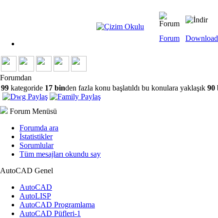
Forum
Download
Forumdan
99
kategoride
17 bin
den fazla konu başlatıldı bu konulara yaklaşık
90 
Forum Menüsü
Forumda ara
İstatistikler
Sorumlular
Tüm mesajları okundu say
AutoCAD Genel
AutoCAD
AutoLISP
AutoCAD Programlama
AutoCAD Püfleri-1