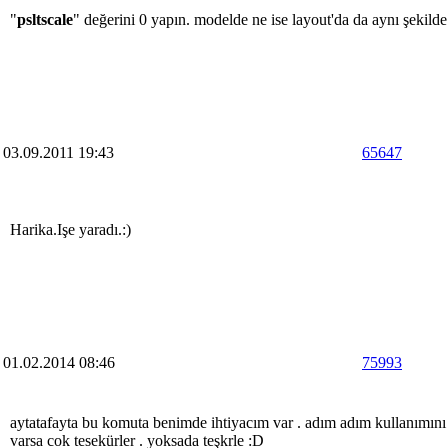
"
psltscale
" değerini 0 yapın. modelde ne ise layout'da da aynı şekilde
03.09.2011 19:43
65647
Harika.Işe yaradı.:)
01.02.2014 08:46
75993
aytatafayta bu komuta benimde ihtiyacım var . adım adım kullanımını
varsa cok tesekürler . yoksada teşkrle :D