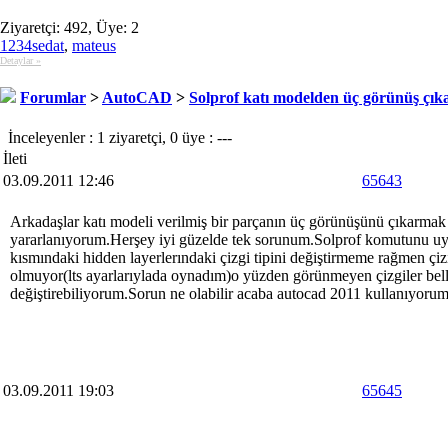
Ziyaretçi: 492, Üye: 2
1234sedat
,
mateus
Detaylar »
Forumlar
>
AutoCAD
>
Solprof katı modelden üç görünüş çı
İnceleyenler : 1 ziyaretçi, 0 üye : ---
İleti
03.09.2011 12:46
65643
Arkadaşlar katı modeli verilmiş bir parçanın üç görünüşünü çıkarmak
yararlanıyorum.Herşey iyi güzelde tek sorunum.Solprof komutunu uy
kısmındaki hidden layerlerındaki çizgi tipini değiştirmeme rağmen çiz
olmuyor(lts ayarlarıylada oynadım)o yüzden görünmeyen çizgiler bell
değiştirebiliyorum.Sorun ne olabilir acaba autocad 2011 kullanıyorum
03.09.2011 19:03
65645