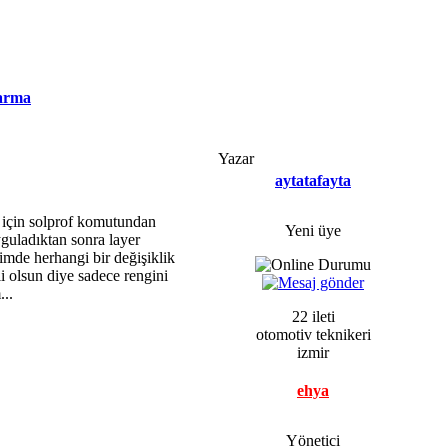
karma
Yazar
aytatafayta
 için solprof komutundan
Yeni üye
guladıktan sonra layer
imde herhangi bir değişiklik
i olsun diye sadece rengini
...
22 ileti
otomotiv teknikeri
izmir
ehya
Yönetici