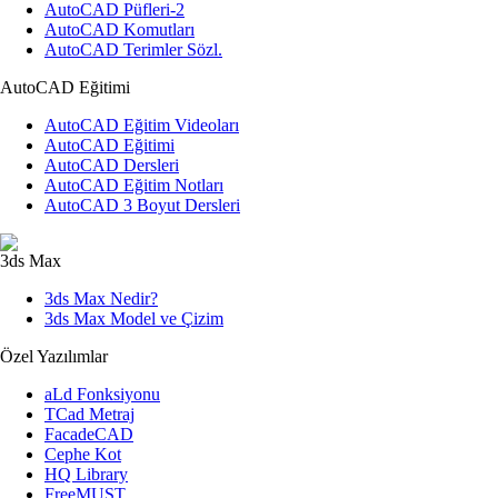
AutoCAD Püfleri-2
AutoCAD Komutları
AutoCAD Terimler Sözl.
AutoCAD Eğitimi
AutoCAD Eğitim Videoları
AutoCAD Eğitimi
AutoCAD Dersleri
AutoCAD Eğitim Notları
AutoCAD 3 Boyut Dersleri
3ds Max
3ds Max Nedir?
3ds Max Model ve Çizim
Özel Yazılımlar
aLd Fonksiyonu
TCad Metraj
FacadeCAD
Cephe Kot
HQ Library
FreeMUST