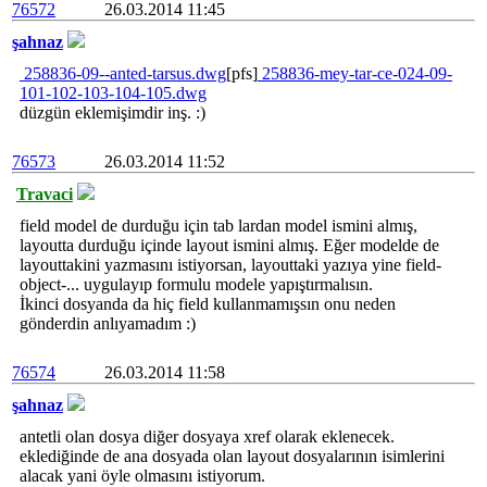
76572
26.03.2014 11:45
şahnaz
258836-09--anted-tarsus.dwg
[pfs]
258836-mey-tar-ce-024-09-
101-102-103-104-105.dwg
düzgün eklemişimdir inş. :)
76573
26.03.2014 11:52
Travaci
field model de durduğu için tab lardan model ismini almış,
layoutta durduğu içinde layout ismini almış. Eğer modelde de
layouttakini yazmasını istiyorsan, layouttaki yazıya yine field-
object-... uygulayıp formulu modele yapıştırmalısın.
İkinci dosyanda da hiç field kullanmamışsın onu neden
gönderdin anlıyamadım :)
76574
26.03.2014 11:58
şahnaz
antetli olan dosya diğer dosyaya xref olarak eklenecek.
eklediğinde de ana dosyada olan layout dosyalarının isimlerini
alacak yani öyle olmasını istiyorum.