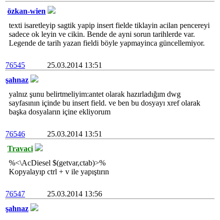
özkan-wien
texti isaretleyip sagtik yapip insert fielde tiklayin acilan pencereyi
sadece ok leyin ve cikin. Bende de ayni sorun tarihlerde var.
Legende de tarih yazan fieldi böyle yapmayinca güncellemiyor.
76545
25.03.2014 13:51
şahnaz
yalnız şunu belirtmeliyim:antet olarak hazırladığım dwg
sayfasının içinde bu insert field. ve ben bu dosyayı xref olarak
başka dosyaların içine ekliyorum
76546
25.03.2014 13:51
Travaci
%<\AcDiesel $(getvar,ctab)>%
Kopyalayıp ctrl + v ile yapıştırın
76547
25.03.2014 13:56
şahnaz