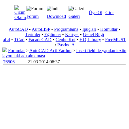
Üye Ol
|
Giriş
Forum
Download
Galeri
AutoCAD
•
AutoLISP
•
Programlama
•
İpuçları
•
Komutlar
•
Terimler
•
Eğitimler
•
Kariyer
•
Genel Bilgi
aLd
•
TCad
•
FacadeCAD
•
Cephe Kot
•
HQ Library
•
FreeMUST
•
Pasdoc.A
Forumlar
>
AutoCAD Acil Yardım
>
insert field ile yapılan textin
layouttaki adı almaması
76506
21.03.2014 06:37