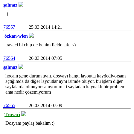
şahnaz
:)
76557
25.03.2014 14:21
özkan-wien
travaci bi chip de benim fielde tak. :-)
76564
26.03.2014 07:05
şahnaz
hocam gene durum aynı. dosyayı hangi layoutta kaydediyorsam
açtığımda da diğer layoutlar aynı isimde oluyor. bu işlem diğer
sayfalarda olmuyor.sanıyorum ki sayfadan kaynaklı bir problem
ama nedir çözemiyorum
76565
26.03.2014 07:09
Travaci
Dosyanı paylaş bakalım :)