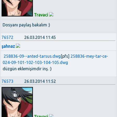
Travaci
Dosyanı paylaş bakalım :)
76572
26.03.2014 11:45
şahnaz
258836-09--anted-tarsus.dwg
[pfs]
258836-mey-tar-ce-
024-09-101-102-103-104-105.dwg
düzgün eklemişimdir inş. :)
76573
26.03.2014 11:52
Travaci