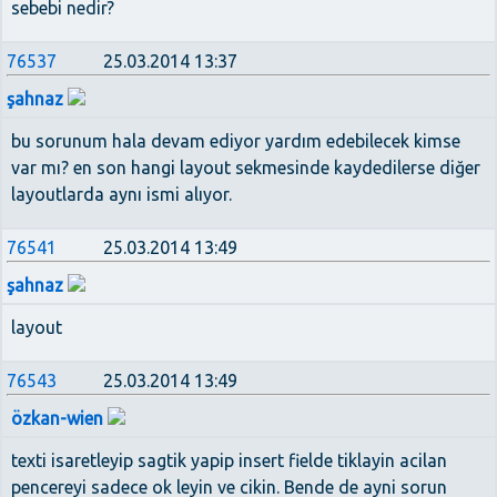
sebebi nedir?
76537
25.03.2014 13:37
şahnaz
bu sorunum hala devam ediyor yardım edebilecek kimse
var mı? en son hangi layout sekmesinde kaydedilerse diğer
layoutlarda aynı ismi alıyor.
76541
25.03.2014 13:49
şahnaz
layout
76543
25.03.2014 13:49
özkan-wien
texti isaretleyip sagtik yapip insert fielde tiklayin acilan
pencereyi sadece ok leyin ve cikin. Bende de ayni sorun