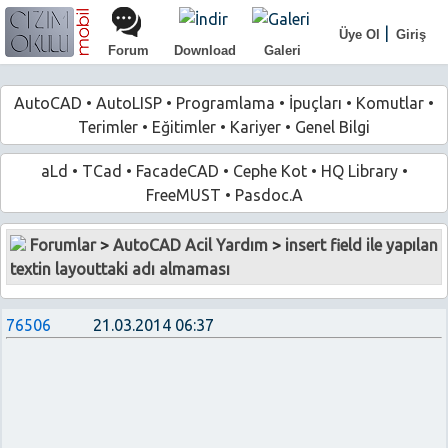
|
Üye Ol
Giriş
Forum
Download
Galeri
AutoCAD
•
AutoLISP
•
Programlama
•
İpuçları
•
Komutlar
•
Terimler
•
Eğitimler
•
Kariyer
•
Genel Bilgi
aLd
•
TCad
•
FacadeCAD
•
Cephe Kot
•
HQ Library
•
FreeMUST
•
Pasdoc.A
Forumlar
>
AutoCAD Acil Yardım
>
insert field ile yapılan
textin layouttaki adı almaması
76506
21.03.2014 06:37