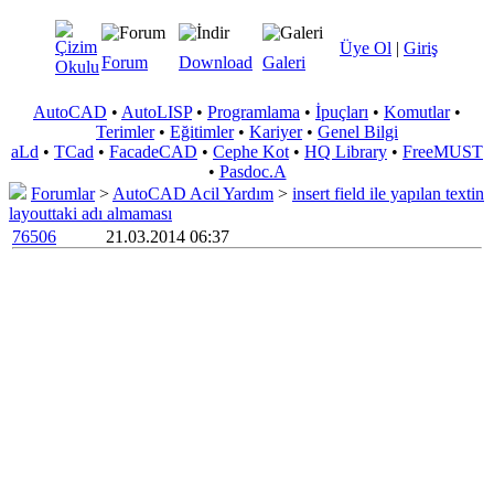
Üye Ol
|
Giriş
Forum
Download
Galeri
AutoCAD
•
AutoLISP
•
Programlama
•
İpuçları
•
Komutlar
•
Terimler
•
Eğitimler
•
Kariyer
•
Genel Bilgi
aLd
•
TCad
•
FacadeCAD
•
Cephe Kot
•
HQ Library
•
FreeMUST
•
Pasdoc.A
Forumlar
>
AutoCAD Acil Yardım
>
insert field ile yapılan textin
layouttaki adı almaması
76506
21.03.2014 06:37