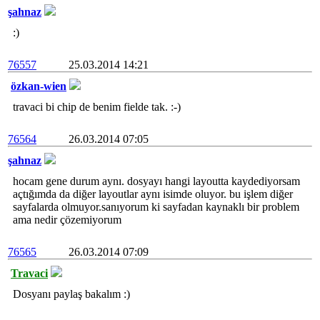
şahnaz
:)
76557
25.03.2014 14:21
özkan-wien
travaci bi chip de benim fielde tak. :-)
76564
26.03.2014 07:05
şahnaz
hocam gene durum aynı. dosyayı hangi layoutta kaydediyorsam
açtığımda da diğer layoutlar aynı isimde oluyor. bu işlem diğer
sayfalarda olmuyor.sanıyorum ki sayfadan kaynaklı bir problem
ama nedir çözemiyorum
76565
26.03.2014 07:09
Travaci
Dosyanı paylaş bakalım :)