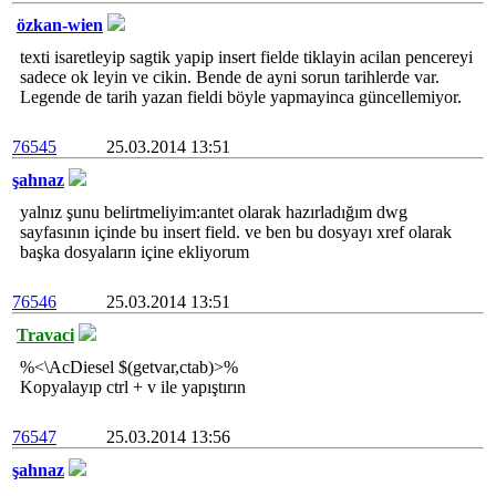
özkan-wien
texti isaretleyip sagtik yapip insert fielde tiklayin acilan pencereyi
sadece ok leyin ve cikin. Bende de ayni sorun tarihlerde var.
Legende de tarih yazan fieldi böyle yapmayinca güncellemiyor.
76545
25.03.2014 13:51
şahnaz
yalnız şunu belirtmeliyim:antet olarak hazırladığım dwg
sayfasının içinde bu insert field. ve ben bu dosyayı xref olarak
başka dosyaların içine ekliyorum
76546
25.03.2014 13:51
Travaci
%<\AcDiesel $(getvar,ctab)>%
Kopyalayıp ctrl + v ile yapıştırın
76547
25.03.2014 13:56
şahnaz