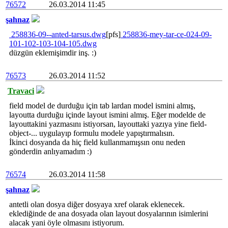
76572
26.03.2014 11:45
şahnaz
258836-09--anted-tarsus.dwg
[pfs]
258836-mey-tar-ce-024-09-
101-102-103-104-105.dwg
düzgün eklemişimdir inş. :)
76573
26.03.2014 11:52
Travaci
field model de durduğu için tab lardan model ismini almış,
layoutta durduğu içinde layout ismini almış. Eğer modelde de
layouttakini yazmasını istiyorsan, layouttaki yazıya yine field-
object-... uygulayıp formulu modele yapıştırmalısın.
İkinci dosyanda da hiç field kullanmamışsın onu neden
gönderdin anlıyamadım :)
76574
26.03.2014 11:58
şahnaz
antetli olan dosya diğer dosyaya xref olarak eklenecek.
eklediğinde de ana dosyada olan layout dosyalarının isimlerini
alacak yani öyle olmasını istiyorum.