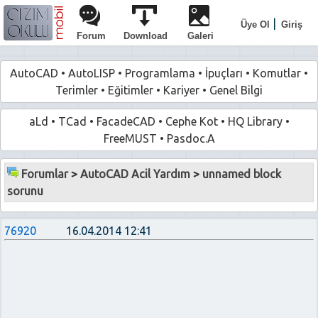
|
Üye Ol
Giriş
Forum
Download
Galeri
AutoCAD
•
AutoLISP
•
Programlama
•
İpuçları
•
Komutlar
•
Terimler
•
Eğitimler
•
Kariyer
•
Genel Bilgi
aLd
•
TCad
•
FacadeCAD
•
Cephe Kot
•
HQ Library
•
FreeMUST
•
Pasdoc.A
Forumlar
>
AutoCAD Acil Yardım
>
unnamed block
sorunu
76920
16.04.2014 12:41