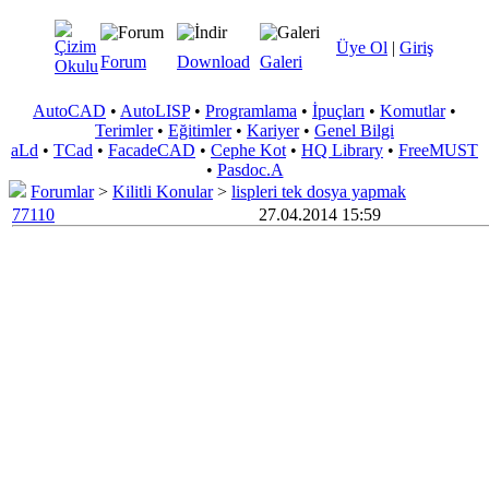
Üye Ol
|
Giriş
Forum
Download
Galeri
AutoCAD
•
AutoLISP
•
Programlama
•
İpuçları
•
Komutlar
•
Terimler
•
Eğitimler
•
Kariyer
•
Genel Bilgi
aLd
•
TCad
•
FacadeCAD
•
Cephe Kot
•
HQ Library
•
FreeMUST
•
Pasdoc.A
Forumlar
>
Kilitli Konular
>
lispleri tek dosya yapmak
77110
27.04.2014 15:59