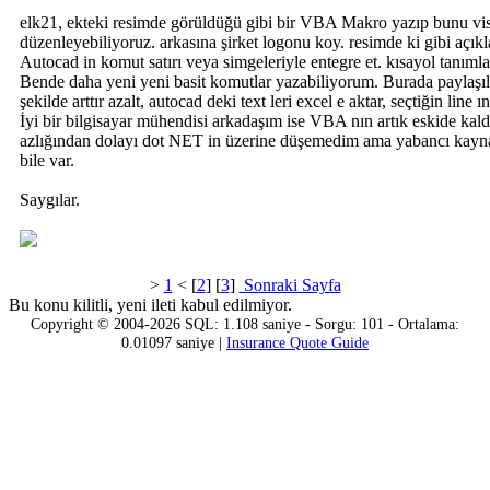
elk21, ekteki resimde görüldüğü gibi bir VBA Makro yazıp bunu visua
düzenleyebiliyoruz. arkasına şirket logonu koy. resimde ki gibi açıkla
Autocad in komut satırı veya simgeleriyle entegre et. kısayol tanıml
Bende daha yeni yeni basit komutlar yazabiliyorum. Burada paylaşılan
şekilde arttır azalt, autocad deki text leri excel e aktar, seçtiğin lin
İyi bir bilgisayar mühendisi arkadaşım ise VBA nın artık eskide kaldı
azlığından dolayı dot NET in üzerine düşemedim ama yabancı kaynak
bile var.
Saygılar.
>
1
< [
2
] [
3
]
Sonraki Sayfa
Bu konu kilitli, yeni ileti kabul edilmiyor.
Copyright © 2004-2026 SQL: 1.108 saniye - Sorgu: 101 - Ortalama:
0.01097 saniye |
Insurance Quote Guide