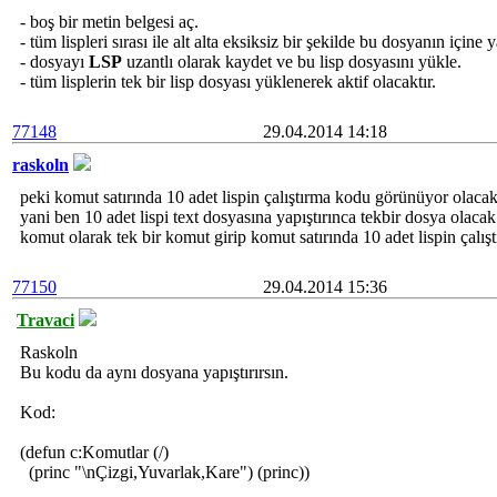
- boş bir metin belgesi aç.
- tüm lispleri sırası ile alt alta eksiksiz bir şekilde bu dosyanın içine y
- dosyayı
LSP
uzantlı olarak kaydet ve bu lisp dosyasını yükle.
- tüm lisplerin tek bir lisp dosyası yüklenerek aktif olacaktır.
77148
29.04.2014 14:18
raskoln
peki komut satırında 10 adet lispin çalıştırma kodu görünüyor olaca
yani ben 10 adet lispi text dosyasına yapıştırınca tekbir dosya olac
komut olarak tek bir komut girip komut satırında 10 adet lispin çalı
77150
29.04.2014 15:36
Travaci
Raskoln
Bu kodu da aynı dosyana yapıştırırsın.
Kod:
(defun c:Komutlar (/)
(princ "\nÇizgi,Yuvarlak,Kare") (princ))