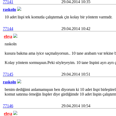
77141
29.04.2014 10:35
raskoln
10 adet lispi tek komutla çalıştırmak çin kolay bir yöntem varmıdr.
77144
29.04.2014 10:42
ehya
raskoln
kusura bakma ama iyice saçmalıyorsun.. 10 tane arabam var tekine b
Kolay yöntem sormuşsun.Peki söyleyeyim. 10 tane lispini ayrı ayrı ça
77145
29.04.2014 10:51
raskoln
benim dediğimi anlamamışsın ben diyorum ki 10 adet lispi birleştirel
komut satırına örneğin lispler diye girdiğimde 10 adet lispin çalıştı
77146
29.04.2014 10:54
ehya