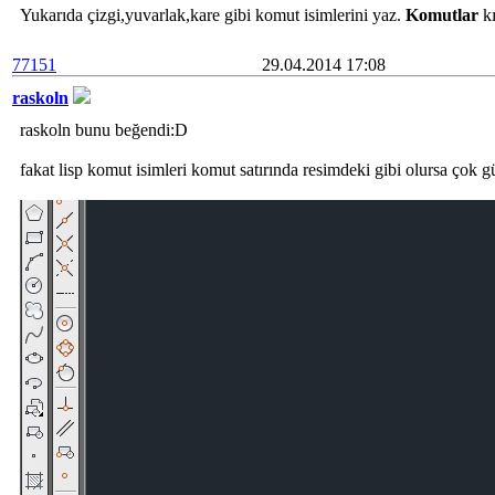
Yukarıda çizgi,yuvarlak,kare gibi komut isimlerini yaz.
Komutlar
kı
77151
29.04.2014 17:08
raskoln
raskoln bunu beğendi:D
fakat lisp komut isimleri komut satırında resimdeki gibi olursa çok g