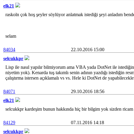
elk21
raskoln çok hoş şeyler söylüyor anlatmak istediği şeyi anladım be
selam
84034
22.10.2016 15:00
selcukkpr
Lisp ile nasıl yapılır bilmiyorum ama VBA yada DotNet ile istediğinde
niyetim yok). Kenarda tuş takımlı senin adının yazdığı istediğin resm
çalıştırma istersen açıklamalı vs vs. Hele ki DotNet de yapabilecekler
84071
29.10.2016 18:56
elk21
selcukkpr kardeşim bunun hakkında hiç bir bilgim yok sizden ricam b
84129
07.11.2016 14:18
selcukkpr