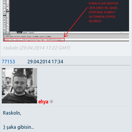
raskoln (29.04.2014 17:22 GMT)
77153
29.04.2014 17:34
ehya
Raskoln,
:) şaka gibisin...