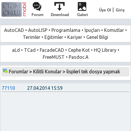
|
Üye Ol
Giriş
Forum
Download
Galeri
AutoCAD
•
AutoLISP
•
Programlama
•
İpuçları
•
Komutlar
•
Terimler
•
Eğitimler
•
Kariyer
•
Genel Bilgi
aLd
•
TCad
•
FacadeCAD
•
Cephe Kot
•
HQ Library
•
FreeMUST
•
Pasdoc.A
Forumlar
>
Kilitli Konular
>
lispleri tek dosya yapmak
77110
27.04.2014 15:59