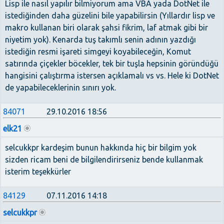
Lisp ile nasıl yapılır bilmiyorum ama VBA yada DotNet ile
istediğinden daha güzelini bile yapabilirsin (Yıllardır lisp ve
makro kullanan biri olarak şahsi fikrim, laf atmak gibi bir
niyetim yok). Kenarda tuş takımlı senin adının yazdığı
istediğin resmi işareti simgeyi koyabileceğin, Komut
satırında çiçekler böcekler, tek bir tuşla hepsinin göründüğü
hangisini çalıştırma istersen açıklamalı vs vs. Hele ki DotNet
de yapabileceklerinin sınırı yok.
84071
29.10.2016 18:56
elk21
selcukkpr kardeşim bunun hakkında hiç bir bilgim yok
sizden ricam beni de bilgilendirirseniz bende kullanmak
isterim teşekkürler
84129
07.11.2016 14:18
selcukkpr