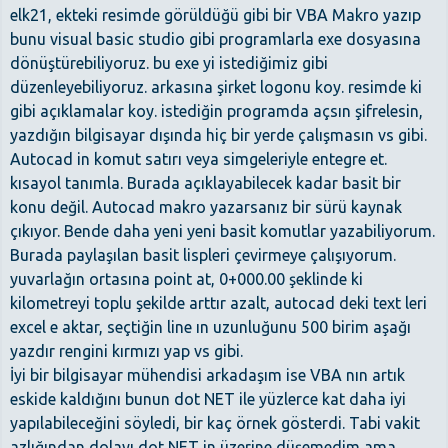
elk21, ekteki resimde görüldüğü gibi bir VBA Makro yazıp
bunu visual basic studio gibi programlarla exe dosyasına
dönüştürebiliyoruz. bu exe yi istediğimiz gibi
düzenleyebiliyoruz. arkasına şirket logonu koy. resimde ki
gibi açıklamalar koy. istediğin programda açsın şifrelesin,
yazdığın bilgisayar dışında hiç bir yerde çalışmasın vs gibi.
Autocad in komut satırı veya simgeleriyle entegre et.
kısayol tanımla. Burada açıklayabilecek kadar basit bir
konu değil. Autocad makro yazarsanız bir sürü kaynak
çıkıyor. Bende daha yeni yeni basit komutlar yazabiliyorum.
Burada paylaşılan basit lispleri çevirmeye çalışıyorum.
yuvarlağın ortasına point at, 0+000.00 şeklinde ki
kilometreyi toplu şekilde arttır azalt, autocad deki text leri
excel e aktar, seçtiğin line ın uzunluğunu 500 birim aşağı
yazdır rengini kırmızı yap vs gibi.
İyi bir bilgisayar mühendisi arkadaşım ise VBA nın artık
eskide kaldığını bunun dot NET ile yüzlerce kat daha iyi
yapılabileceğini söyledi, bir kaç örnek gösterdi. Tabi vakit
azlığından dolayı dot NET in üzerine düşemedim ama