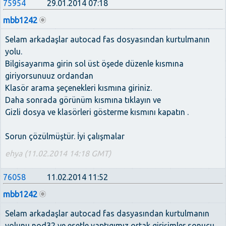
75954
29.01.2014 07:18
mbb1242
Selam arkadaşlar autocad fas dosyasından kurtulmanın
yolu.
Bilgisayarıma girin sol üst öşede düzenle kısmına
giriyorsunuuz ordandan
Klasör arama şeçenekleri kısmına giriniz.
Daha sonrada görünüm kısmına tıklayın ve
Gizli dosya ve klasörleri gösterme kısmını kapatın .
Sorun çözülmüştür. İyi çalışmalar
ehya (11.02.2014 14:18 GMT)
76058
11.02.2014 11:52
mbb1242
Selam arkadaşlar autocad fas dasyasından kurtulmanın
yolunu nod32 ve esetle yaptıgımız ortak girişimler sonucu