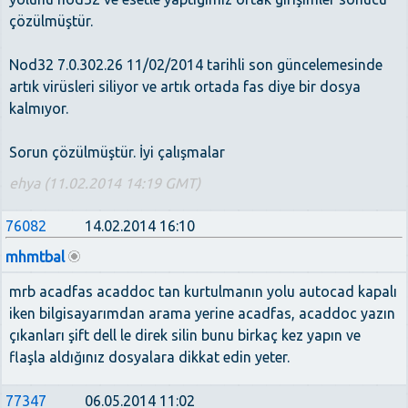
çözülmüştür.
Nod32 7.0.302.26 11/02/2014 tarihli son güncelemesinde
artık virüsleri siliyor ve artık ortada fas diye bir dosya
kalmıyor.
Sorun çözülmüştür. İyi çalışmalar
ehya (11.02.2014 14:19 GMT)
76082
14.02.2014 16:10
mhmtbal
mrb acadfas acaddoc tan kurtulmanın yolu autocad kapalı
iken bilgisayarımdan arama yerine acadfas, acaddoc yazın
çıkanları şift dell le direk silin bunu birkaç kez yapın ve
flaşla aldığınız dosyalara dikkat edin yeter.
77347
06.05.2014 11:02