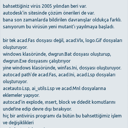
bahsettiğiniz virüs 2005 yılından beri var.
autodesk'in sitesinde çözüm önerileri de var.
bana son zamanlarda bildirilen davranışlar oldukça farklı.
sanıyorum bu virüsün yeni mutant'ı yayılmaya başladı.
bir tek acad.Fas dosyası değil, acad.Vlx, logo.Gif dosyaları
oluşturuyor.
windows klasöründe, dwgrun.Bat dosyası oluşturup,
dwgrun.Exe dosyasını çalıştırıyor
yine windows klasöründe, winfas.Ini, dosyası oluşturuyor.
autocad path'de acad.Fas, acad.Ini, acad.Lsp dosyaları
oluşturuyor.
acetauto.Lsp, ai_utils.Lsp ve acad.Mnl dosyalarına
eklemeler yapıyor.
autocad'in explode, ınsert, block ve ddedit komutlarını
undefine edip devre dışı bırakıyor.
hiç bir antivirüs programı da bütün bu bahsettiğimiz işlem
ve değişiklikleri