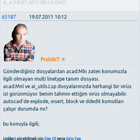
b_a (19.07.2011 08:14 GMT)
65187
19.07.2011 10:12
ProhibiT
Gönderdiğiniz dosyalardan acad.Mln zaten konumuzla
ilgili olmayan multi linetype tanım dosyası.
acad.Mnl ve ai_utils.Lsp dosyalarınızda herhangi bir virüs
izi görünmüyor. benim tahmin ettiğim virüs olmayabilir.
autocad'de explode, ınsert, block ve ddedit komutları
çalışır durumda mı?.
bu konuyla ilgili;
Linkleri görebilmek için
Üye Ol
veya
Giriş Yap