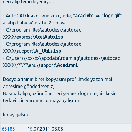
geri alıp temizleyemiyor.
- AutoCAD klasörlerinizin içinde; "
acad.vlx
" ve "
logo.gif
"
aratıp bulacağınız bu 2 dosya
- C:\program files\autodesk\autocad
XXXX\express\
AcetAuto.Lsp
- C:\program files\autodesk\autocad
XXXX\support\
Ai_UtiLs.Lsp
- C:\Users\xxxxxx\appdata\roaming\autodesk\autocad
XXXX\r??.??\enu\support\
Acad.mnL
Dosyalarınının birer kopyasını profilimde yazan mail
adresime gönderirseniz,
Basmakalıp çözüm önerileri yerine, doğru teşhis kesin
tedavi için yardımcı olmaya çalışırım.
kolay gelsin.
65185
19.07.2011 08:08