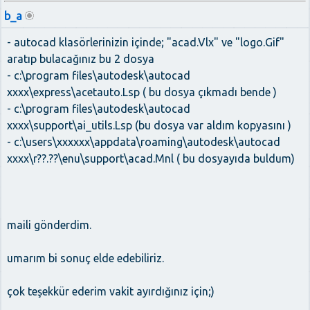
b_a
- autocad klasörlerinizin içinde; "acad.Vlx" ve "logo.Gif"
aratıp bulacağınız bu 2 dosya
- c:\program files\autodesk\autocad
xxxx\express\acetauto.Lsp ( bu dosya çıkmadı bende )
- c:\program files\autodesk\autocad
xxxx\support\ai_utils.Lsp (bu dosya var aldım kopyasını )
- c:\users\xxxxxx\appdata\roaming\autodesk\autocad
xxxx\r??.??\enu\support\acad.Mnl ( bu dosyayıda buldum)
maili gönderdim.
umarım bi sonuç elde edebiliriz.
çok teşekkür ederim vakit ayırdığınız için;)