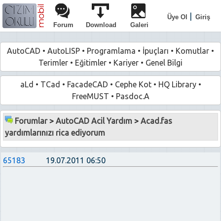
|
Üye Ol
Giriş
Forum
Download
Galeri
AutoCAD
•
AutoLISP
•
Programlama
•
İpuçları
•
Komutlar
•
Terimler
•
Eğitimler
•
Kariyer
•
Genel Bilgi
aLd
•
TCad
•
FacadeCAD
•
Cephe Kot
•
HQ Library
•
FreeMUST
•
Pasdoc.A
Forumlar
>
AutoCAD Acil Yardım
>
Acad.fas
yardımlarınızı rica ediyorum
65183
19.07.2011 06:50