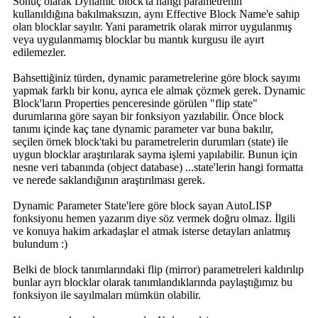
Sonuç olarak Dynamic block'ta hangi parametrenin
kullanıldığına bakılmaksızın, aynı Effective Block Name'e sahip
olan blocklar sayılır. Yani parametrik olarak mirror uygulanmış
veya uygulanmamış blocklar bu mantık kurgusu ile ayırt
edilemezler.
Bahsettiğiniz türden, dynamic parametrelerine göre block sayımı
yapmak farklı bir konu, ayrıca ele almak çözmek gerek. Dynamic
Block'ların Properties penceresinde görülen "flip state"
durumlarına göre sayan bir fonksiyon yazılabilir. Önce block
tanımı içinde kaç tane dynamic parameter var buna bakılır,
seçilen örnek block'taki bu parametrelerin durumları (state) ile
uygun blocklar araştırılarak sayma işlemi yapılabilir. Bunun için
nesne veri tabanında (object database) ...state'lerin hangi formatta
ve nerede saklandığının araştırılması gerek.
Dynamic Parameter State'lere göre block sayan AutoLISP
fonksiyonu hemen yazarım diye söz vermek doğru olmaz. İlgili
ve konuya hakim arkadaşlar el atmak isterse detayları anlatmış
bulundum :)
Belki de block tanımlarındaki flip (mirror) parametreleri kaldırılıp
bunlar ayrı blocklar olarak tanımlandıklarında paylaştığımız bu
fonksiyon ile sayılmaları mümkün olabilir.