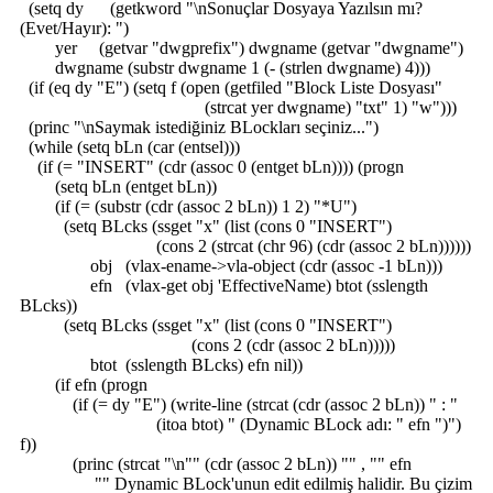
(setq dy (getkword "\nSonuçlar Dosyaya Yazılsın mı?
(Evet/Hayır): ")
yer (getvar "dwgprefix") dwgname (getvar "dwgname")
dwgname (substr dwgname 1 (- (strlen dwgname) 4)))
(if (eq dy "E") (setq f (open (getfiled "Block Liste Dosyası"
(strcat yer dwgname) "txt" 1) "w")))
(princ "\nSaymak istediğiniz BLockları seçiniz...")
(while (setq bLn (car (entsel)))
(if (= "INSERT" (cdr (assoc 0 (entget bLn)))) (progn
(setq bLn (entget bLn))
(if (= (substr (cdr (assoc 2 bLn)) 1 2) "*U")
(setq BLcks (ssget "x" (list (cons 0 "INSERT")
(cons 2 (strcat (chr 96) (cdr (assoc 2 bLn))))))
obj (vlax-ename->vla-object (cdr (assoc -1 bLn)))
efn (vlax-get obj 'EffectiveName) btot (sslength
BLcks))
(setq BLcks (ssget "x" (list (cons 0 "INSERT")
(cons 2 (cdr (assoc 2 bLn)))))
btot (sslength BLcks) efn nil))
(if efn (progn
(if (= dy "E") (write-line (strcat (cdr (assoc 2 bLn)) " : "
(itoa btot) " (Dynamic BLock adı: " efn ")")
f))
(princ (strcat "\n"" (cdr (assoc 2 bLn)) "" , "" efn
"" Dynamic BLock'unun edit edilmiş halidir. Bu çizim