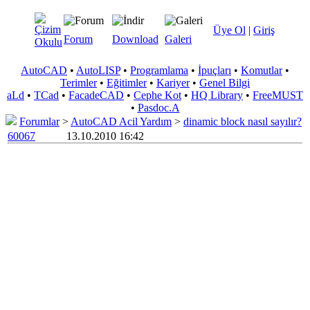
Üye Ol
|
Giriş
Forum
Download
Galeri
AutoCAD
•
AutoLISP
•
Programlama
•
İpuçları
•
Komutlar
•
Terimler
•
Eğitimler
•
Kariyer
•
Genel Bilgi
aLd
•
TCad
•
FacadeCAD
•
Cephe Kot
•
HQ Library
•
FreeMUST
•
Pasdoc.A
Forumlar
>
AutoCAD Acil Yardım
>
dinamic block nasıl sayılır?
60067
13.10.2010 16:42