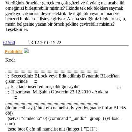
Verdiğiniz örnekler gerçekten çok güzel ve faydalı; ma acaba iki
örneğinizi birleştirebilir misiniz? İlkinde tek tek blokları saymak
gerekiyor, ikincisindeyse elektrik ile illgili olmayan mimari ve
benzeri bloklar da listeye giriyor. Acaba stediğimiz blokları seçip,
metin belgesine yazan bir örnek şekline çevirebilir misiniz?
Teşekkürler.
61560
23.12.2010 15:22
ProhibiT
Kod:
;;;;;;;;;;;;;;;;;;;;;;;;;;;;;;;;;;;;;;;;;;;;;;;;;;;;;;;;;;;;;;;;;;;;;;;;;;;;;;;
;;; Seçeceğiniz BLock veya Edit edilmiş Dynamic BLock'tan
çizim içinde ;;;
;;; kaç tane insert edilmiş olduğu sayılır. ;;;
;;; Hazırlayan M. Şahin Güvercin 23.12.2010 - Ankara
;;;
;;;;;;;;;;;;;;;;;;;;;;;;;;;;;;;;;;;;;;;;;;;;;;;;;;;;;;;;;;;;;;;;;;;;;;;;;;;;;;;
(defun c:dbsay (/ btot efn namelist dy yer dwgname f bLn BLcks
obj)
(setvar "cmdecho" 0) (command "_.undo" "group") (vl-load-
com)
(setq btot 0 efn nil namelist nil) (initget 1 "E H")