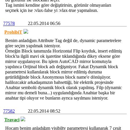
Tag ismini kendine göre değiştirirsin, görünür olmayanları
seçmek için ise :vlax-false yi :vlax-true yapmalısın.
77578
22.05.2014 06:56
ProhibiT
Benim anladığım Attribute Tag değil de, dynamic parametrelere
göre seçim yapılmak isteniyor.
Örneğin Block tanımızda Horizontal Flip koyduk, insert edilmiş
block'ta ilgili mavi ok işaretine tıklandığında dikey eksene göre
mirror uygulanıyor. Bu işlem AutoCAD mirror komutuyla
yapılınca Orijinal block adı değişmiyor. Fakat Dynamik block
parametresi kullanılarak block mirror edilmiş duruma
getirildiğinde block Anonymous block name'e dönüşüyor.
halilozcakir arkadaşımızın bahsettiği, bir elektrik projesinde
Anahtar sembolü dynamik block olarak yapılmış. Filp (dynamic
mirror mu demeli buna...) uygulandığında Anahtar başka bir
anahtar tipi oluyor ve bunların ayrıca sayılması isteniyor.
77582
22.05.2014 08:52
Travaci
Hocam benim anladığım visibilty parametresi kullanarak 7 çeşit