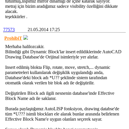
tutulmuş,lispimiz mirror dinamiği de içine katarak sayıyor.
metraj için bizim aradığımız sadece visibility özelliğini dikkate
alacak.
teşekkürler .
77573
21.05.2014 17:25
ProhibiT
Merhaba halilozcakir.
Bilindiği gibi Dynamic Block'lar insert edildiklerinde AutoCAD
Drawing Database'de Orijinal isimleriyle yer alırlar.
Insert edilmiş blokta Flip, rotate, move, stretch,... dynamic
parametreleri kullanılarak değişiklik uygulandığı anda,
Database'deki block adı *U?? şeklinde sistem tarafından
otomatik olarak verilen bir blok adı ile değiştirilir.
Değiştirilen Block adı ilgili nesnenin database'inde Effective
Block Name adı ile saklanır.
Burada paylaştığımız AutoLISP fonksiyon, drawing databse'de
tüm *U??? isimli blockları ele alarak bunlar arasında belirlenen
Effective Block Name'e uygun olanları seçerek sayar.