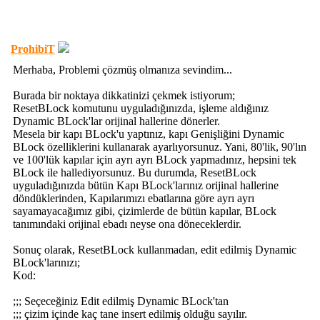
ProhibiT
Merhaba, Problemi çözmüş olmanıza sevindim...
Burada bir noktaya dikkatinizi çekmek istiyorum;
ResetBLock komutunu uyguladığınızda, işleme aldığınız
Dynamic BLock'lar orijinal hallerine dönerler.
Mesela bir kapı BLock'u yaptınız, kapı Genişliğini Dynamic
BLock özelliklerini kullanarak ayarlıyorsunuz. Yani, 80'lik, 90'lın
ve 100'lük kapılar için ayrı ayrı BLock yapmadınız, hepsini tek
BLock ile hallediyorsunuz. Bu durumda, ResetBLock
uyguladığınızda bütün Kapı BLock'larınız orijinal hallerine
döndüklerinden, Kapılarımızı ebatlarına göre ayrı ayrı
sayamayacağımız gibi, çizimlerde de bütün kapılar, BLock
tanımındaki orijinal ebadı neyse ona döneceklerdir.
Sonuç olarak, ResetBLock kullanmadan, edit edilmiş Dynamic
BLock'larınızı;
Kod:
;;; Seçeceğiniz Edit edilmiş Dynamic BLock'tan
;;; çizim içinde kaç tane insert edilmiş olduğu sayılır.