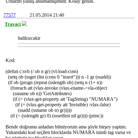
Umarım yanlış anlamamışımdır. Kolay gelsin.
77577
21.05.2014 21:40
Travaci
halilozcakir
Kod:
(defun c:svb (/ ob n gr) (vl-load-com)
(setq ob (ssget (list (cons 0 "insert"))) n -1 gr (ssadd))
(if ob (progn (repeat (sslength ob) (setq n (1+ n))
(foreach att (vlax-invoke (vlax-ename->vla-object
(ssname ob n)) 'GetAttributes)
(if (= (vlax-get-property att 'TagString) "NUMARA")
(if (= (vlax-get-property att 'Invisible) :vlax-false)
(ssadd (ssname ob n) gr)))))
(if (> (sslength gr) 0) (sssetfirst nil gr)))) (princ))
Bende doğrumu anladım bilmiyorum ama şöyle birşey yaptım.
Yukarıdaki kod seçilen blocklarda NUMARA isimli tag varsa ve
bu görünür ise blockları seçer.