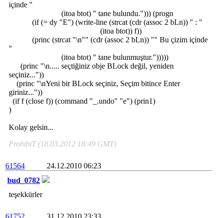
içinde "
(itoa btot) " tane bulundu."))) (progn
(if (= dy "E") (write-line (strcat (cdr (assoc 2 bLn)) " : "
(itoa btot)) f))
(princ (strcat "\n"" (cdr (assoc 2 bLn)) "" Bu çizim içinde
"
(itoa btot) " tane bulunmuştur.")))))
(princ "\n..... seçtiğiniz obje BLock değil, yeniden
seçiniz..."))
(princ "\nYeni bir BLock seçiniz, Seçim bitince Enter
giriniz..."))
(if f (close f)) (command "_.undo" "e") (prin1)
)
Kolay gelsin...
ProhibiT (18.03.2012 18:49 GMT)
61564
24.12.2010 06:23
bud_0782
teşekkürler
61752
31.12.2010 23:33