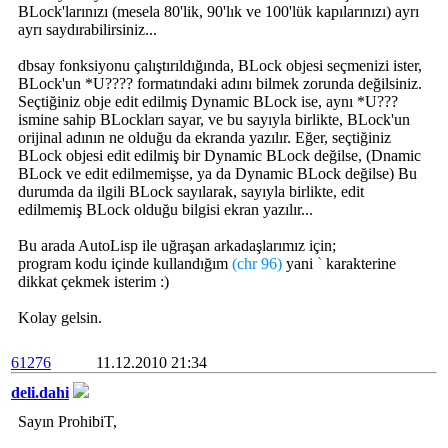
BLock'larınızı (mesela 80'lik, 90'lık ve 100'lük kapılarınızı) ayrı
ayrı saydırabilirsiniz...
dbsay fonksiyonu çalıştırıldığında, BLock objesi seçmenizi ister,
BLock'un *U???? formatındaki adını bilmek zorunda değilsiniz.
Seçtiğiniz obje edit edilmiş Dynamic BLock ise, aynı *U???
ismine sahip BLockları sayar, ve bu sayıyla birlikte, BLock'un
orijinal adının ne olduğu da ekranda yazılır. Eğer, seçtiğiniz
BLock objesi edit edilmiş bir Dynamic BLock değilse, (Dnamic
BLock ve edit edilmemişse, ya da Dynamic BLock değilse) Bu
durumda da ilgili BLock sayılarak, sayıyla birlikte, edit
edilmemiş BLock olduğu bilgisi ekran yazılır...
Bu arada AutoLisp ile uğraşan arkadaşlarımız için;
program kodu içinde kullandığım
(chr 96)
yani
`
karakterine
dikkat çekmek isterim :)
Kolay gelsin.
61276
11.12.2010 21:34
deli.dahi
Sayın ProhibiT,