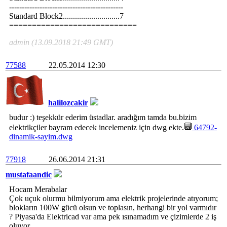
---------------------------------------------
Standard Block2............................7
============================
admin (13.09.2018 21:49 GMT)
77588
22.05.2014 12:30
halilozcakir
budur :) teşekkür ederim üstadlar. aradığım tamda bu.bizim
elektrikçiler bayram edecek incelemeniz için dwg ekte.
64792-
dinamik-sayim.dwg
77918
26.06.2014 21:31
mustafaandic
Hocam Merabalar
Çok uçuk olurmu bilmiyorum ama elektrik projelerinde atıyorum;
blokların 100W gücü olsun ve toplasın, herhangi bir yol varmıdır
? Piyasa'da Elektricad var ama pek ısınamadım ve çizimlerde 2 iş
oluyor...