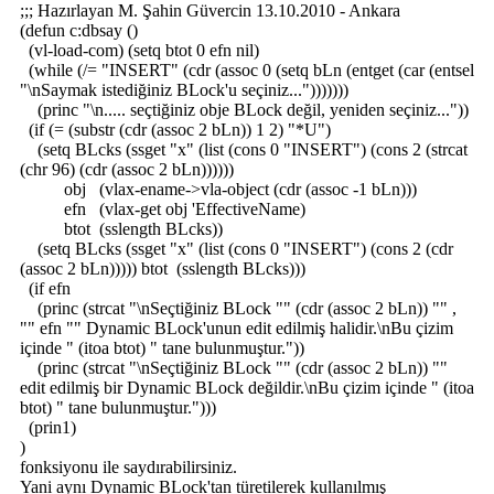
;;; Hazırlayan M. Şahin Güvercin 13.10.2010 - Ankara
(defun c:dbsay ()
(vl-load-com) (setq btot 0 efn nil)
(while (/= "INSERT" (cdr (assoc 0 (setq bLn (entget (car (entsel
"\nSaymak istediğiniz BLock'u seçiniz...")))))))
(princ "\n..... seçtiğiniz obje BLock değil, yeniden seçiniz..."))
(if (= (substr (cdr (assoc 2 bLn)) 1 2) "*U")
(setq BLcks (ssget "x" (list (cons 0 "INSERT") (cons 2 (strcat
(chr 96) (cdr (assoc 2 bLn))))))
obj (vlax-ename->vla-object (cdr (assoc -1 bLn)))
efn (vlax-get obj 'EffectiveName)
btot (sslength BLcks))
(setq BLcks (ssget "x" (list (cons 0 "INSERT") (cons 2 (cdr
(assoc 2 bLn))))) btot (sslength BLcks)))
(if efn
(princ (strcat "\nSeçtiğiniz BLock "" (cdr (assoc 2 bLn)) "" ,
"" efn "" Dynamic BLock'unun edit edilmiş halidir.\nBu çizim
içinde " (itoa btot) " tane bulunmuştur."))
(princ (strcat "\nSeçtiğiniz BLock "" (cdr (assoc 2 bLn)) ""
edit edilmiş bir Dynamic BLock değildir.\nBu çizim içinde " (itoa
btot) " tane bulunmuştur.")))
(prin1)
)
fonksiyonu ile saydırabilirsiniz.
Yani aynı Dynamic BLock'tan türetilerek kullanılmış