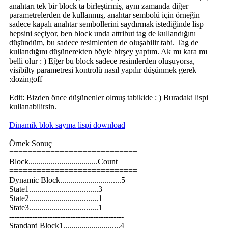
anahtarı tek bir block ta birleştirmiş, aynı zamanda diğer
parametrelerden de kullanmış, anahtar sembolü için örneğin
sadece kapalı anahtar sembollerini saydırmak istediğinde lisp
hepsini seçiyor, ben block unda attribut tag de kullandığını
düşündüm, bu sadece resimlerden de oluşabilir tabi. Tag de
kullandığını düşünerekten böyle birşey yaptım. Ak mı kara mı
belli olur : ) Eğer bu block sadece resimlerden oluşuyorsa,
visibilty parametresi kontrolü nasıl yapılır düşünmek gerek
:dozingoff
Edit: Bizden önce düşünenler olmuş tabikide : ) Buradaki lispi
kullanabilirsin.
Dinamik blok sayma lispi download
Örnek Sonuç
============================
Block..................................Count
============================
Dynamic Block..............................5
State1..................................3
State2..................................1
State3..................................1
---------------------------------------------
Standard Block1............................4