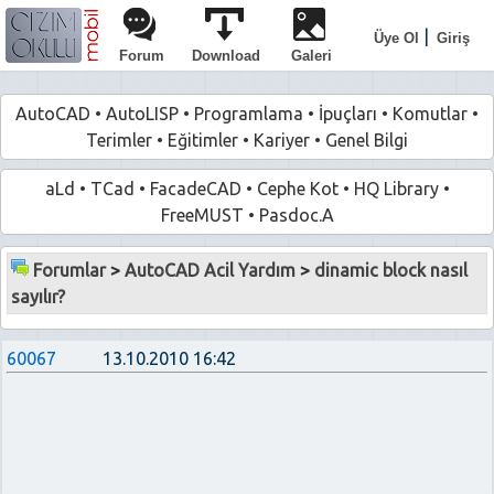
|
Üye Ol
Giriş
Forum
Download
Galeri
AutoCAD
•
AutoLISP
•
Programlama
•
İpuçları
•
Komutlar
•
Terimler
•
Eğitimler
•
Kariyer
•
Genel Bilgi
aLd
•
TCad
•
FacadeCAD
•
Cephe Kot
•
HQ Library
•
FreeMUST
•
Pasdoc.A
Forumlar
>
AutoCAD Acil Yardım
>
dinamic block nasıl
sayılır?
60067
13.10.2010 16:42