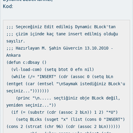
Kod:
;;; Seçeceğiniz Edit edilmiş Dynamic BLock'tan
;;; çizim içinde kaç tane insert edilmiş olduğu
sayılır.
;;; Hazırlayan M. Şahin Güvercin 13.10.2010 -
Ankara
(defun c:dbsay ()
(vl-load-com) (setq btot 0 efn nil)
(while (/= "INSERT" (cdr (assoc 0 (setq bLn
(entget (car (entsel "\nSaymak istediğiniz BLock'u
seçiniz...")))))))
(princ "\n..... seçtiğiniz obje BLock değil,
yeniden seçiniz..."))
(if (= (substr (cdr (assoc 2 bLn)) 1 2) "*U")
(setq BLcks (ssget "x" (list (cons 0 "INSERT")
(cons 2 (strcat (chr 96) (cdr (assoc 2 bLn))))))