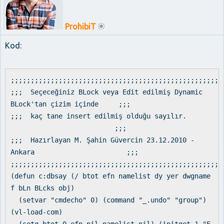
ProhibiT
Kod:
;;;;;;;;;;;;;;;;;;;;;;;;;;;;;;;;;;;;;;;;;;;;;;;;;;;;;
;;; Seçeceğiniz BLock veya Edit edilmiş Dynamic
BLock'tan çizim içinde ;;;
;;; kaç tane insert edilmiş olduğu sayılır.
;;;
;;; Hazırlayan M. Şahin Güvercin 23.12.2010 -
Ankara ;;;
;;;;;;;;;;;;;;;;;;;;;;;;;;;;;;;;;;;;;;;;;;;;;;;;;;;;;
(defun c:dbsay (/ btot efn namelist dy yer dwgname
f bLn BLcks obj)
(setvar "cmdecho" 0) (command "_.undo" "group")
(vl-load-com)