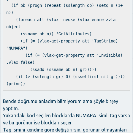
(if ob (progn (repeat (sslength ob) (setq n (1+
n))
(foreach att (vlax-invoke (vlax-ename->vla-
object
(ssname ob n)) 'GetAttributes)
(if (= (vlax-get-property att 'TagString)
"NUMARA")
(if (= (vlax-get-property att 'Invisible)
:vlax-false)
(ssadd (ssname ob n) gr)))))
(if (> (sslength gr) 0) (sssetfirst nil gr))))
(princ))
Bende doğrumu anladım bilmiyorum ama şöyle birşey
yaptım.
Yukarıdaki kod seçilen blocklarda NUMARA isimli tag varsa
ve bu görünür ise blockları seçer.
Tag ismini kendine göre değiştirirsin, görünür olmayanları