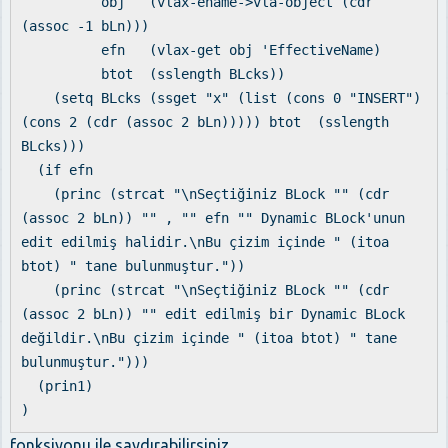
obj (vlax-ename->vla-object (cdr
(assoc -1 bLn)))
efn (vlax-get obj 'EffectiveName)
btot (sslength BLcks))
(setq BLcks (ssget "x" (list (cons 0 "INSERT")
(cons 2 (cdr (assoc 2 bLn))))) btot (sslength
BLcks)))
(if efn
(princ (strcat "\nSeçtiğiniz BLock "" (cdr
(assoc 2 bLn)) "" , "" efn "" Dynamic BLock'unun
edit edilmiş halidir.\nBu çizim içinde " (itoa
btot) " tane bulunmuştur."))
(princ (strcat "\nSeçtiğiniz BLock "" (cdr
(assoc 2 bLn)) "" edit edilmiş bir Dynamic BLock
değildir.\nBu çizim içinde " (itoa btot) " tane
bulunmuştur.")))
(prin1)
)
fonksiyonu ile saydırabilirsiniz.