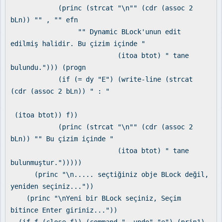
(princ (strcat "\n"" (cdr (assoc 2
bLn)) "" , "" efn
"" Dynamic BLock'unun edit
edilmiş halidir. Bu çizim içinde "
(itoa btot) " tane
bulundu."))) (progn
(if (= dy "E") (write-line (strcat
(cdr (assoc 2 bLn)) " : "
(itoa btot)) f))
(princ (strcat "\n"" (cdr (assoc 2
bLn)) "" Bu çizim içinde "
(itoa btot) " tane
bulunmuştur.")))))
(princ "\n..... seçtiğiniz obje BLock değil,
yeniden seçiniz..."))
(princ "\nYeni bir BLock seçiniz, Seçim
bitince Enter giriniz..."))