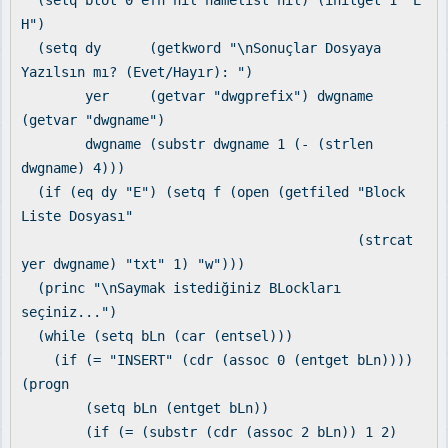
(setq btot 0 efn nil namelist nil) (initget 1 "E
H")
(setq dy (getkword "\nSonuçlar Dosyaya
Yazılsın mı? (Evet/Hayır): ")
yer (getvar "dwgprefix") dwgname
(getvar "dwgname")
dwgname (substr dwgname 1 (- (strlen
dwgname) 4)))
(if (eq dy "E") (setq f (open (getfiled "Block
Liste Dosyası"
(strcat
yer dwgname) "txt" 1) "w")))
(princ "\nSaymak istediğiniz BLockları
seçiniz...")
(while (setq bLn (car (entsel)))
(if (= "INSERT" (cdr (assoc 0 (entget bLn))))
(progn
(setq bLn (entget bLn))
(if (= (substr (cdr (assoc 2 bLn)) 1 2)