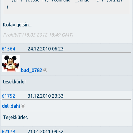
(if f (close f)) (command "_.undo" "e") (prin1)
)
Kolay gelsin...
ProhibiT (18.03.2012 18:49 GMT)
61564
24.12.2010 06:23
bud_0782
teşekkürler
61752
31.12.2010 23:33
deli.dahi
Teşekkürler.
62178
21.01.2011 09:52