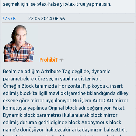
seçmek için ise :vlax-false yi :vlax-true yapmalısın.
77578
22.05.2014 06:56
ProhibiT
Benim anladığım Attribute Tag değil de, dynamic
parametrelere göre seçim yapılmak isteniyor.
Örneğin Block tanımızda Horizontal Flip koyduk, insert
edilmiş block'ta ilgili mavi ok işaretine tıklandığında dikey
eksene göre mirror uygulanıyor. Bu işlem AutoCAD mirror
komutuyla yapılınca Orijinal block adı değişmiyor. Fakat
Dynamik block parametresi kullanılarak block mirror
edilmiş duruma getirildiğinde block Anonymous block
name'e dönüşüyor. halilozcakir arkadaşımızın bahsettiği,