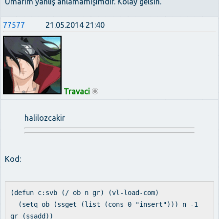
Umarım yanlış anlamamışımdır. Kolay gelsin.
77577
21.05.2014 21:40
Travaci
halilozcakir
Kod:
(defun c:svb (/ ob n gr) (vl-load-com)
(setq ob (ssget (list (cons 0 "insert"))) n -1
gr (ssadd))