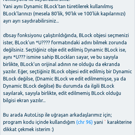
Yani aynı Dynamic BLock'tan türetilerek kullanılmış
BLock'larınızı (mesela 80'lik, 90'lık ve 100'lük kapılarınızı)
ayrı ayrı saydırabilirsiniz...
dbsay fonksiyonu çalıştırıldığında, BLock objesi seçmenizi
ister, BLock'un *U???? formatındaki adını bilmek zorunda
değilsiniz. Seçtiğiniz obje edit edilmiş Dynamic BLock ise,
aynı *U??? ismine sahip BLockları sayar, ve bu sayıyla
birlikte, BLock'un orijinal adının ne olduğu da ekranda
yazılır. Eğer, seçtiğiniz BLock objesi edit edilmiş bir Dynamic
BLock değilse, (Dnamic BLock ve edit edilmemişse, ya da
Dynamic BLock değilse) Bu durumda da ilgili BLock
sayılarak, sayıyla birlikte, edit edilmemiş BLock olduğu
bilgisi ekran yazılır...
Bu arada AutoLisp ile uğraşan arkadaşlarımız için;
program kodu içinde kullandığım
(chr 96)
yani
`
karakterine
dikkat çekmek isterim :)