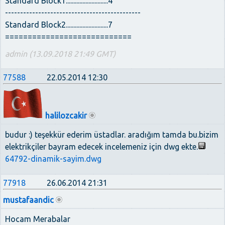
Standard Block1............................4
---------------------------------------------
Standard Block2............................7
============================
admin (13.09.2018 21:49 GMT)
77588
22.05.2014 12:30
halilozcakir
budur :) teşekkür ederim üstadlar. aradığım tamda bu.bizim
elektrikçiler bayram edecek incelemeniz için dwg ekte.
64792-dinamik-sayim.dwg
77918
26.06.2014 21:31
mustafaandic
Hocam Merabalar