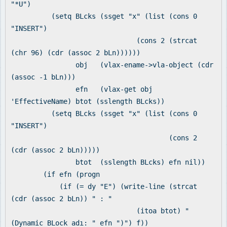
"*U")
(setq BLcks (ssget "x" (list (cons 0
"INSERT")
(cons 2 (strcat
(chr 96) (cdr (assoc 2 bLn))))))
obj (vlax-ename->vla-object (cdr
(assoc -1 bLn)))
efn (vlax-get obj
'EffectiveName) btot (sslength BLcks))
(setq BLcks (ssget "x" (list (cons 0
"INSERT")
(cons 2
(cdr (assoc 2 bLn)))))
btot (sslength BLcks) efn nil))
(if efn (progn
(if (= dy "E") (write-line (strcat
(cdr (assoc 2 bLn)) " : "
(itoa btot) "
(Dynamic BLock adı: " efn ")") f))