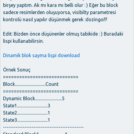
birşey yaptım. Ak mı kara mı belli olur : ) Eğer bu block
sadece resimlerden oluşuyorsa, visibilty parametresi
kontrolü nasıl yapılır düşünmek gerek :dozingoff
Edit: Bizden önce düşünenler olmuş tabikide : ) Buradaki
lispi kullanabilirsin.
Dinamik blok sayma lispi download
Örnek Sonuç
============================
Block..................................Count
============================
Dynamic Block..............................5
State1..................................3
State2..................................1
State3..................................1
---------------------------------------------