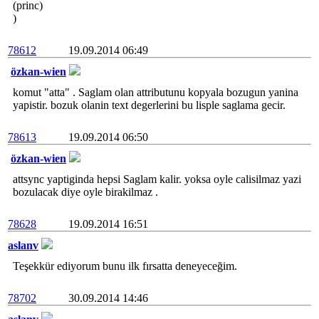
(princ)
)
78612
19.09.2014 06:49
özkan-wien
komut "atta" . Saglam olan attributunu kopyala bozugun yanina
yapistir. bozuk olanin text degerlerini bu lisple saglama gecir.
78613
19.09.2014 06:50
özkan-wien
attsync yaptiginda hepsi Saglam kalir. yoksa oyle calisilmaz yazi
bozulacak diye oyle birakilmaz .
78628
19.09.2014 16:51
aslanv
Teşekkür ediyorum bunu ilk fırsatta deneyeceğim.
78702
30.09.2014 14:46