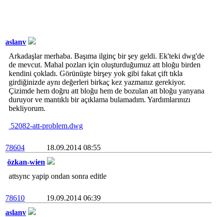
aslanv
Arkadaşlar merhaba. Başıma ilginç bir şey geldi. Ek'teki dwg'de
de mevcut. Mahal pozları için oluşturduğumuz att bloğu birden
kendini çokladı. Görünüşte birşey yok gibi fakat çift tıkla
girdiğinizde aynı değerleri birkaç kez yazmanız gerekiyor.
Çizimde hem doğru att bloğu hem de bozulan att bloğu yanyana
duruyor ve mantıklı bir açıklama bulamadım. Yardımlarınızı
bekliyorum.
52082-att-problem.dwg
78604
18.09.2014 08:55
özkan-wien
attsync yapip ondan sonra editle
78610
19.09.2014 06:39
aslanv