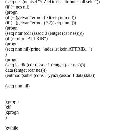
(setq nes (nentsel "\nZiel text - attribute soll sein:"))
(if (= nes nil)
(progn
(if (= (getvar "errno") 7)(setq nnn nil))
(if (= (getvar "errno") 52)(setq nnn t)))
(progn
(setq ntur (cdr (assoc 0 (entget (car nes)))))
(if (/= ntur "ATTRIB")
(progn
(setq nnn nil)(princ "\ndas ist kein ATTRIB...")
)
(progn
(setq icerik (cdr (assoc 1 (entget (car nes))))
data (entget (car nes)))
(entmod (subst (cons 1 yyazi)(assoc 1 data)data))
(setq nnn nil)
);progn
);if
);progn
)
);while