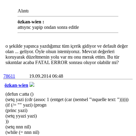
Alıntı
özkan-wien :
attsync yapip ondan sonra editle
o şekilde yapınca yazdığımız tüm içerik gidiyor ve default değer
olan ... geliyor. Öyle olsun istemiyoruz. Mevcut değerleri
koruyarak düzeltmenin yolu var mı onu merak ettim. Bu tür
sıkıntılar acaba FATAL ERROR sonrası oluyor olabilir mi?
78611
19.09.2014 06:48
özkan-wien
(defun c:atta ()
(setq yazi (cdr (assoc 1 (entget (car (nentsel "\nquelle text: "))))))
(if (/= "" yazi) (progn
(princ yazi)
(setq yyazi yazi)
))
(setq nnn nil)
(while (= nnn nil)