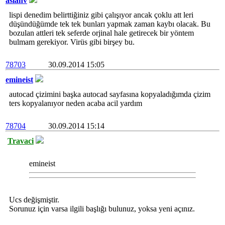
aslanv
lispi denedim belirttiğiniz gibi çalışıyor ancak çoklu att leri
düşündüğümde tek tek bunları yapmak zaman kaybı olacak. Bu
bozulan attleri tek seferde orjinal hale getirecek bir yöntem
bulmam gerekiyor. Virüs gibi birşey bu.
78703
30.09.2014 15:05
emineist
autocad çizimini başka autocad sayfasına kopyaladığımda çizim
ters kopyalanıyor neden acaba acil yardım
78704
30.09.2014 15:14
Travaci
emineist
Ucs değişmiştir.
Sorunuz için varsa ilgili başlığı bulunuz, yoksa yeni açınız.