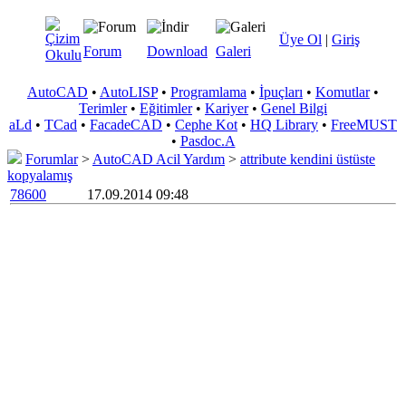
Üye Ol
|
Giriş
Forum
Download
Galeri
AutoCAD
•
AutoLISP
•
Programlama
•
İpuçları
•
Komutlar
•
Terimler
•
Eğitimler
•
Kariyer
•
Genel Bilgi
aLd
•
TCad
•
FacadeCAD
•
Cephe Kot
•
HQ Library
•
FreeMUST
•
Pasdoc.A
Forumlar
>
AutoCAD Acil Yardım
>
attribute kendini üstüste
kopyalamış
78600
17.09.2014 09:48