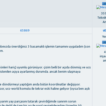
359
Tekni
An
65869
u
Ye
evabınızda önerdiğiniz 3 basamaklı işlemin tamamını uyguladım (son
ım.
4
inşa
a
nleri hariç) uyumlu görünüyor. çizim belli bir açıda dönmüş ve ucs
 istenilen açıya ayarlanmış durumda. ancak benim ulaşmaya
öre döndürmeyi yaptığım anda bütün koordinatlar değişiyor.
or, ucs-world komutu ile tekrar eski haline geliyor (oysa ben açılı
 yarım yay parçasını tutarak çevirdiğimde sanırım sorun
ile değil de tam bir açı ile nasıl çevirebileceğim (örneğin 30