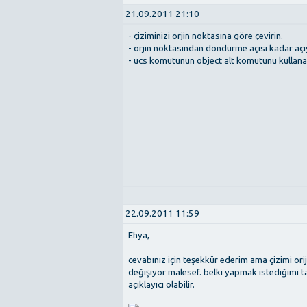
21.09.2011 21:10
- çiziminizi orjin noktasına göre çevirin.
- orjin noktasından döndürme açısı kadar açıya
- ucs komutunun object alt komutunu kullanar
22.09.2011 11:59
Ehya,
cevabınız için teşekkür ederim ama çizimi ori
değişiyor malesef. belki yapmak istediğimi 
açıklayıcı olabilir.