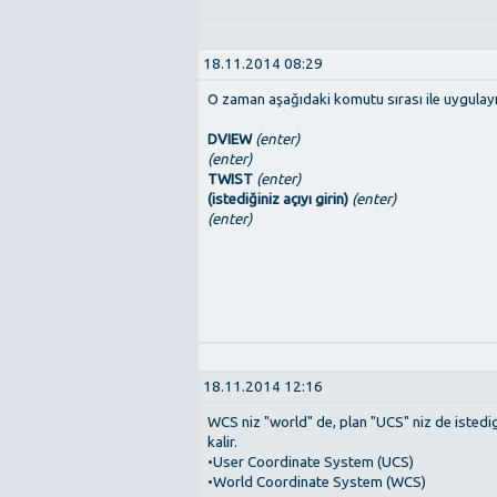
18.11.2014 08:29
O zaman aşağıdaki komutu sırası ile uygulayı
DVIEW
(enter)
(enter)
TWIST
(enter)
(istediğiniz açıyı girin)
(enter)
(enter)
18.11.2014 12:16
WCS niz "world" de, plan "UCS" niz de istedig
kalir.
•User Coordinate System (UCS)
•World Coordinate System (WCS)