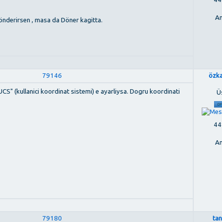
An
nderirsen , masa da Döner kagitta.
79146
özk
UCS" (kullanici koordinat sistemi) e ayarliysa. Dogru koordinati
Ü
448
An
79180
ta