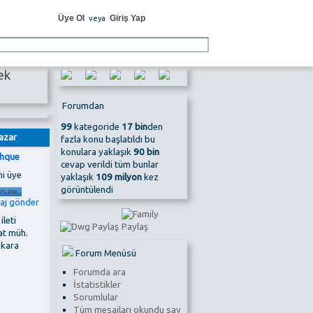
Üye Ol
Giriş Yap
veya
ek
Forumdan
99
kategoride
17 bin
den
azar
fazla konu başlatıldı bu
konulara yaklaşık
90 bin
thque
cevap verildi tüm bunlar
ni üye
yaklaşık
109 milyon
kez
görüntülendi
 ileti
at müh.
nkara
Forum Menüsü
Forumda ara
İstatistikler
Sorumlular
Tüm mesajları okundu say