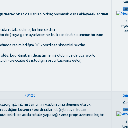
Ye
eğiştirerek biraz da üstüen birkaç basamak daha ekleyerek sorunu
4
inşa
çıda rotate edilmiş bir line çizdim.
a
 bu doğruya göre ayarladım ve bu koordinat sistemine bir isim
adımda tanımladığım "u" koordinat sistemini seçtim.
 oldu. koordinatları değiştirmemiş oldum ve de ucs-world
kaldı. (viewcube da istediğim oryantasyona geldi)
79128
ta
Gir
yazdığı işlemlerin tamamını yaptım ama deneme olarak
ı yazdığım köşenin koordinatları değişti.sayın hocam
i belirli bir açıda rotate yapacağız ama proje üzerinde hiç bir
7
to