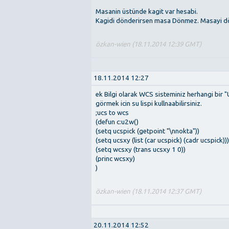
Masanin üstünde kagit var hesabi.
Kagidi dönderirsen masa Dönmez. Masayi dö
özkan-wien (18.11.2014 12:39 GMT)
18.11.2014 12:27
ek Bilgi olarak WCS sisteminiz herhangi bir "
görmek icin su lispi kullnaabilirsiniz.
;ucs to wcs
(defun c:u2w()
(setq ucspick (getpoint "\nnokta"))
(setq ucsxy (list (car ucspick) (cadr ucspick)))
(setq wcsxy (trans ucsxy 1 0))
(princ wcsxy)
)
özkan-wien (18.11.2014 12:37 GMT)
20.11.2014 12:52