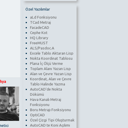
Özel Yazılımlar
aLd Fonksiyonu
TCad Metraj
FacadeCAD
Cephe Kot
HQ Library
FreeMUST
ALS/Pasdoc.A
Excele Tablo Aktaran Lisp
Nokta Koordinat Tablosu
Plana İç Ölçü Verme
Toplam Alanı Yazan Lisp
Alan ve Çevre Yazan Lisp
Koordinat, Alan ve Çevre
hya
Tablo Halinde Yazma
AutoCAD'de Nokta
Dökümü
Hava Kanalı Metraj
Fonksiyonu
Boru Metrajı Fonksiyonu
OptiCAD
Özel Çizgi Tipi Oluşturmak
AutoCAD te Koni Açılımı
netici