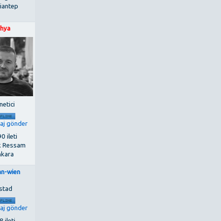
iantep
hya
netici
0 ileti
k Ressam
kara
an-wien
stad
 ileti