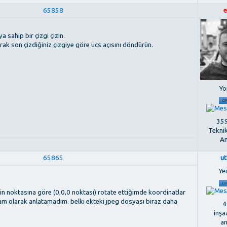
65858
e
 sahip bir çizgi çizin.
ak son çizdiğiniz çizgiye göre ucs açısını döndürün.
Yö
359
Tekni
An
65865
u
Ye
jin noktasına göre (0,0,0 noktası) rotate ettiğimde koordinatlar
tam olarak anlatamadım. belki ekteki jpeg dosyası biraz daha
4
inşa
a