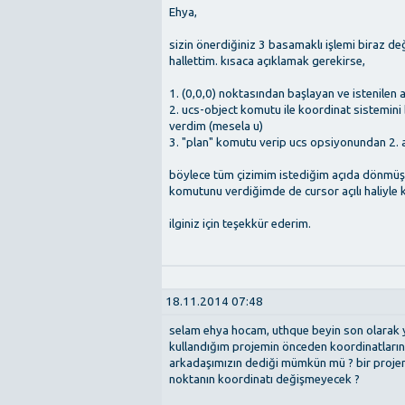
Ehya,
sizin önerdiğiniz 3 basamaklı işlemi biraz d
hallettim. kısaca açıklamak gerekirse,
1. (0,0,0) noktasından başlayan ve istenilen a
2. ucs-object komutu ile koordinat sistemini
verdim (mesela u)
3. "plan" komutu verip ucs opsiyonundan 2. 
böylece tüm çizimim istediğim açıda dönmüş
komutunu verdiğimde de cursor açılı haliyle 
ilginiz için teşekkür ederim.
18.11.2014 07:48
selam ehya hocam, uthque beyin son olarak 
kullandığım projemin önceden koordinatların
arkadaşımızın dediği mümkün mü ? bir projemiz
noktanın koordinatı değişmeyecek ?