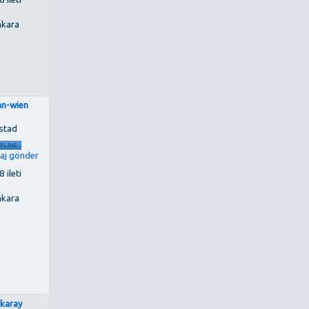
kara
an-wien
stad
 ileti
kara
nkaray