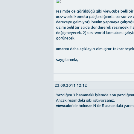
resimde de görüldüğü gibi viewcube belli bir
ucs-world komutu çalıştırdığımda cursor ve v
dereceye gelmiyor). benim yapmaya çalıştığı
çizimi belil bir açıda döndürerek resimdeki h
değişmeyecek. 2) ucs-world komutunu çalıştı
görünecek.
umarım daha açıklayıcı olmuştur. tekrar teşe
saygılarımla,
22.09.2011 12:12
Yazdığım 3 basamaklı işlemde son yazdığımı 
Ancak resimdeki gibi istiyorsanız,
viewcube
'de bulunan
N
ile
E
arasındaki yarım 