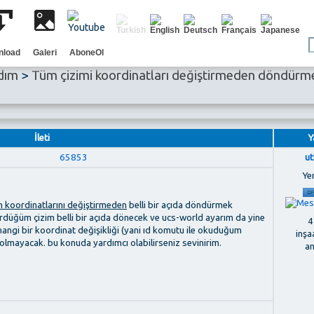
nload
Galeri
AboneOl
dım
>
Tüm çizimi koordinatları değiştirmeden döndürm
İleti
Y
65853
u
Ye
n koordinatlarını değiştirmeden
belli bir açıda döndürmek
ördüğüm çizim belli bir açıda dönecek ve ucs-world ayarım da yine
4
angi bir koordinat değişikliği (yani ıd komutu ile okuduğum
inşa
 olmayacak. bu konuda yardımcı olabilirseniz sevinirim.
a