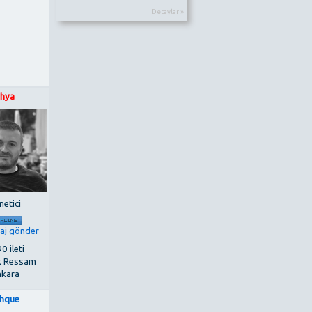
Detaylar »
hya
netici
0 ileti
k Ressam
kara
thque