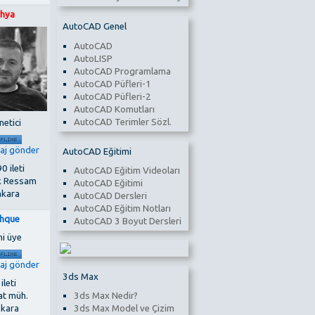
hya
AutoCAD Genel
AutoCAD
AutoLISP
AutoCAD Programlama
AutoCAD Püfleri-1
AutoCAD Püfleri-2
AutoCAD Komutları
AutoCAD Terimler Sözl.
netici
AutoCAD Eğitimi
0 ileti
AutoCAD Eğitim Videoları
k Ressam
AutoCAD Eğitimi
kara
AutoCAD Dersleri
AutoCAD Eğitim Notları
thque
AutoCAD 3 Boyut Dersleri
ni üye
3ds Max
 ileti
3ds Max Nedir?
at müh.
3ds Max Model ve Çizim
nkara