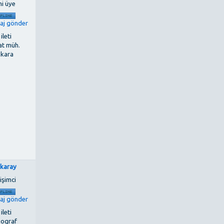
ni üye
 ileti
at müh.
nkara
nkaray
işimci
 ileti
pograf