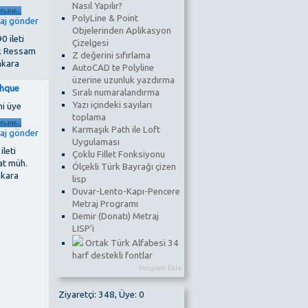
Nasıl Yapılır?
PolyLine & Point
Objelerinden Aplikasyon
0 ileti
Çizelgesi
k Ressam
Z değerini sıfırlama
kara
AutoCAD te Polyline
üzerine uzunluk yazdırma
thque
Sıralı numaralandırma
Yazı içindeki sayıları
ni üye
toplama
Karmaşık Path ile Loft
Uygulaması
 ileti
Çoklu Fillet Fonksiyonu
at müh.
Ölçekli Türk Bayrağı çizen
nkara
lisp
Duvar-Lento-Kapı-Pencere
Metraj Programı
Demir (Donatı) Metraj
LISP'i
Ortak Türk Alfabesi 34
harf destekli fontlar
Program Ekle
Ziyaretçi: 348, Üye: 0