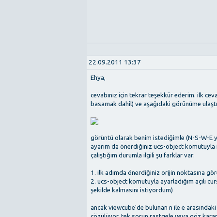
22.09.2011 13:37
Ehya,
cevabınız için tekrar teşekkür ederim. ilk c
basamak dahil) ve aşağıdaki görünüme ulaşt
görüntü olarak benim istediğimle (N-S-W-E yö
ayarım da önerdiğiniz ucs-object komutuyla
çalıştığım durumla ilgili şu farklar var:
1. ilk adımda önerdiğiniz orijin noktasına g
2. ucs-object komutuyla ayarladığım açılı curs
şekilde kalmasını istiyordum)
ancak viewcube'de bulunan n ile e arasındaki
çözülüyor. tek sorun rastgele veya göz kararı 