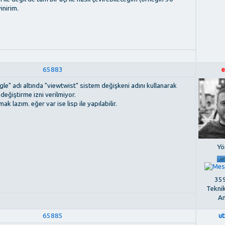
inirim.
65883
e
ngle" adı altında "viewtwist" sistem değişkeni adını kullanarak
 değiştirme izni verilmiyor.
k lazım. eğer var ise lisp ile yapılabilir.
Yö
359
Tekni
An
65885
u