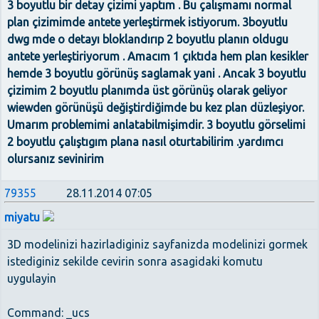
3 boyutlu bir detay çizimi yaptım . Bu çalışmamı normal
plan çizimimde antete yerleştirmek istiyorum. 3boyutlu
dwg mde o detayı bloklandırıp 2 boyutlu planın oldugu
antete yerleştiriyorum . Amacım 1 çıktıda hem plan kesikler
hemde 3 boyutlu görünüş saglamak yani . Ancak 3 boyutlu
çizimim 2 boyutlu planımda üst görünüş olarak geliyor
wiewden görünüşü değiştirdiğimde bu kez plan düzleşiyor.
Umarım problemimi anlatabilmişimdir. 3 boyutlu görselimi
2 boyutlu çalıştıgım plana nasıl oturtabilirim .yardımcı
olursanız sevinirim
79355
28.11.2014 07:05
miyatu
3D modelinizi hazirladiginiz sayfanizda modelinizi gormek
istediginiz sekilde cevirin sonra asagidaki komutu
uygulayin
Command: _ucs