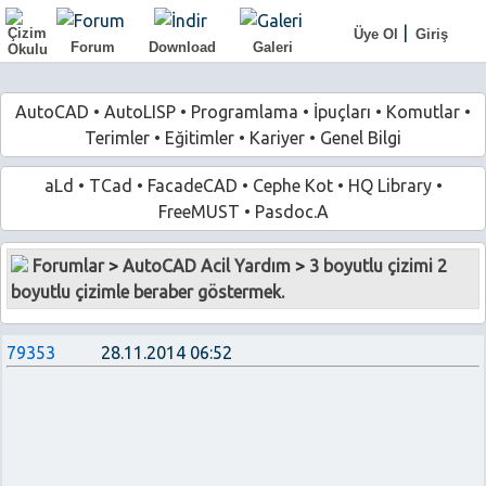
|
Üye Ol
Giriş
Forum
Download
Galeri
AutoCAD
•
AutoLISP
•
Programlama
•
İpuçları
•
Komutlar
•
Terimler
•
Eğitimler
•
Kariyer
•
Genel Bilgi
aLd
•
TCad
•
FacadeCAD
•
Cephe Kot
•
HQ Library
•
FreeMUST
•
Pasdoc.A
Forumlar
>
AutoCAD Acil Yardım
>
3 boyutlu çizimi 2
boyutlu çizimle beraber göstermek.
79353
28.11.2014 06:52