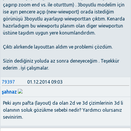
çagırıp zoom end vs. ile oturttum) . 3boyutlu modelim için
ise ayrı pencere açıp (new-wiewport) orada istediğim
görünüşü 3boyutlu ayarlayıp wiewporttan çıktım. Kenarda
hazırladıgım bu wiewportu planım olan diger wiewportun
üstüne taşıdım uygun yere konumlandırdım.
Çıktı alırkende layouttan aldım ve problemi çözdüm.
Sizin dediğiniz yoluda az sonra deneyeceğim . Teşekkür
ederim . iyi çalışmalar.
79397
01.12.2014 09:03
şahnaz
Peki aynı pafta (layout) da olan 2d ve 3d çizimlerinin 3d li
olanının soluk gözükme sebebi nedir? Yardımcı olursanız
sevinirim.