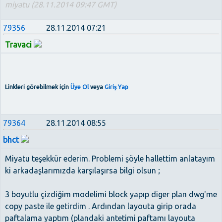
miyatu (28.11.2014 09:47 GMT)
79356
28.11.2014 07:21
Travaci
Linkleri görebilmek için
Üye Ol
veya
Giriş Yap
79364
28.11.2014 08:55
bhct
Miyatu teşekkür ederim. Problemi şöyle hallettim anlatayım
ki arkadaşlarımızda karşılaşırsa bilgi olsun ;
3 boyutlu çizdiğim modelimi block yapıp diger plan dwg'me
copy paste ile getirdim . Ardından layouta girip orada
paftalama yaptım (plandaki antetimi paftamı layouta