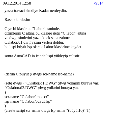
09.12.2014 12:58
79514
yassa travaci simdiye Kadar nerdeydin.
Rasko kardesim
C ye bi klasör ac "Labor" isminde.
cizimlerini C altina bu klasöre getir "C:labor" altina
ve dwg isimlerini yaz tek tek sana zahmet
C:/labor/d1.dwg yazan yerleri doldur.
bu lispi büyüt.lsp olarak Labor klasörüne kaydet
sonra AutoCAD in icinde lispi yükleyip calistir.
(defun C:büyüt (/ dwgs scr-name lsp-name)
(setq dwgs '("C:/labor/d1.DWG" ;dwg yollarini buraya yaz
"C:/labor/d2.DWG" ;dwg yollarini buraya yaz
)
scr-name "C:/labor/tmp.scr"
lsp-name "C:/labor/büyüt.lsp"
)
(create-script scr-name dwgs lsp-name "(büyüt10)" T)