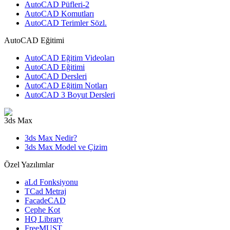
AutoCAD Püfleri-2
AutoCAD Komutları
AutoCAD Terimler Sözl.
AutoCAD Eğitimi
AutoCAD Eğitim Videoları
AutoCAD Eğitimi
AutoCAD Dersleri
AutoCAD Eğitim Notları
AutoCAD 3 Boyut Dersleri
3ds Max
3ds Max Nedir?
3ds Max Model ve Çizim
Özel Yazılımlar
aLd Fonksiyonu
TCad Metraj
FacadeCAD
Cephe Kot
HQ Library
FreeMUST