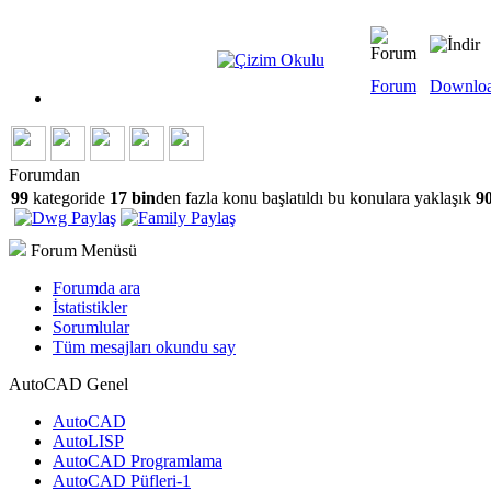
Forum
Downlo
Forumdan
99
kategoride
17 bin
den fazla konu başlatıldı bu konulara yaklaşık
90
Forum Menüsü
Forumda ara
İstatistikler
Sorumlular
Tüm mesajları okundu say
AutoCAD Genel
AutoCAD
AutoLISP
AutoCAD Programlama
AutoCAD Püfleri-1