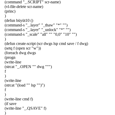
(command "_.SCRIPT" scr-name)
(vl-file-delete scr-name)
(princ)
)
(defun büyüt10 ()
(command-s "_.layer" "_thaw" "*" "")
(command-s "_.layer" "_unlock" "*" "")
(command-s "_scale" "all" "" "0,0" "10" "")
)
(defun create-script (scr dwgs lsp cmd save / f dwg)
(setq f (open scr "w"))
(foreach dwg dwgs
(progn
(write-line
(strcat "_.OPEN "" dwg """)
f
)
(write-line
(strcat "(load "" lsp "")")
f
)
(write-line cmd f)
(if save
(write-line "_.QSAVE" f)
)