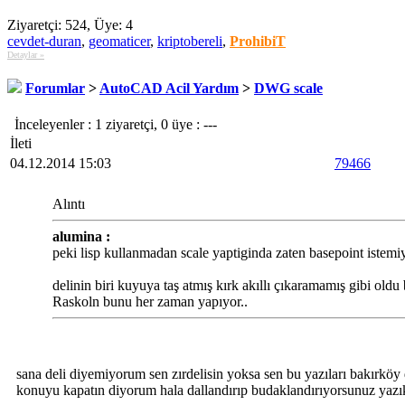
Ziyaretçi: 524, Üye: 4
cevdet-duran
,
geomaticer
,
kriptobereli
,
ProhibiT
Detaylar »
Forumlar
>
AutoCAD Acil Yardım
>
DWG scale
İnceleyenler : 1 ziyaretçi, 0 üye : ---
İleti
04.12.2014 15:03
79466
Alıntı
alumina :
peki lisp kullanmadan scale yaptiginda zaten basepoint istem
delinin biri kuyuya taş atmış kırk akıllı çıkaramamış gibi oldu 
Raskoln bunu her zaman yapıyor..
sana deli diyemiyorum sen zırdelisin yoksa sen bu yazıları bakırköy
konuyu kapatın diyorum hala dallandırıp budaklandırıyorsunuz yazık 