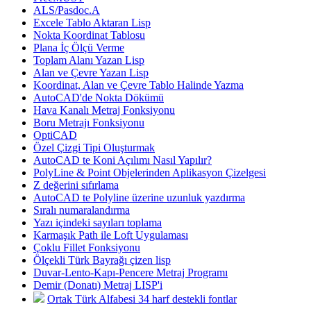
ALS/Pasdoc.A
Excele Tablo Aktaran Lisp
Nokta Koordinat Tablosu
Plana İç Ölçü Verme
Toplam Alanı Yazan Lisp
Alan ve Çevre Yazan Lisp
Koordinat, Alan ve Çevre Tablo Halinde Yazma
AutoCAD'de Nokta Dökümü
Hava Kanalı Metraj Fonksiyonu
Boru Metrajı Fonksiyonu
OptiCAD
Özel Çizgi Tipi Oluşturmak
AutoCAD te Koni Açılımı Nasıl Yapılır?
PolyLine & Point Objelerinden Aplikasyon Çizelgesi
Z değerini sıfırlama
AutoCAD te Polyline üzerine uzunluk yazdırma
Sıralı numaralandırma
Yazı içindeki sayıları toplama
Karmaşık Path ile Loft Uygulaması
Çoklu Fillet Fonksiyonu
Ölçekli Türk Bayrağı çizen lisp
Duvar-Lento-Kapı-Pencere Metraj Programı
Demir (Donatı) Metraj LISP'i
Ortak Türk Alfabesi 34 harf destekli fontlar