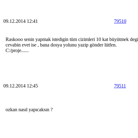
09.12.2014 12:41
79510
Raskooo senin yapmak istedigin tüm cizimleri 10 kat büyütmek degi
cevabin evet ise , bana dosya yolunu yazip gönder lütfen.
C:/proje......
09.12.2014 12:45
79511
ozkan nasıl yapıcaksın ?