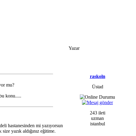
Yazar
raskoln
iyor mu?
Üstad
bu konu.....
243 ileti
uzman
istanbul
 deli hastanesinden mi yazıyorsun
size yazık aldığınız eğitime.