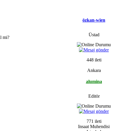
özkan-wien
Üstad
l mi?
448 ileti
Ankara
alumina
Editör
771 ileti
Insaat Muhendisi