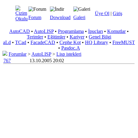
Üye Ol
|
Giriş
Forum
Download
Galeri
AutoCAD
•
AutoLISP
•
Programlama
•
İpuçları
•
Komutlar
•
Terimler
•
Eğitimler
•
Kariyer
•
Genel Bilgi
aLd
•
TCad
•
FacadeCAD
•
Cephe Kot
•
HQ Library
•
FreeMUST
•
Pasdoc.A
Forumlar
>
AutoLISP
>
Lisp istekleri
767
13.10.2005 20:02