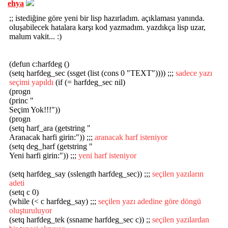
ehya
;; istediğine göre yeni bir lisp hazırladım. açıklaması yanında.
oluşabilecek hatalara karşı kod yazmadım. yazdıkça lisp uzar,
malum vakit... :)
(defun c:harfdeg ()
(setq harfdeg_sec (ssget (list (cons 0 "TEXT")))) ;;;
sadece yazı
seçimi yapıldı
(if (= harfdeg_sec nil)
(progn
(princ "
Seçim Yok!!!"))
(progn
(setq harf_ara (getstring "
Aranacak harfi girin:")) ;;;
aranacak harf isteniyor
(setq deg_harf (getstring "
Yeni harfi girin:")) ;;;
yeni harf isteniyor
(setq harfdeg_say (sslength harfdeg_sec)) ;;;
seçilen yazıların
adeti
(setq c 0)
(while (< c harfdeg_say) ;;;
seçilen yazı adedine göre döngü
oluşturuluyor
(setq harfdeg_tek (ssname harfdeg_sec c)) ;;
seçilen yazılardan