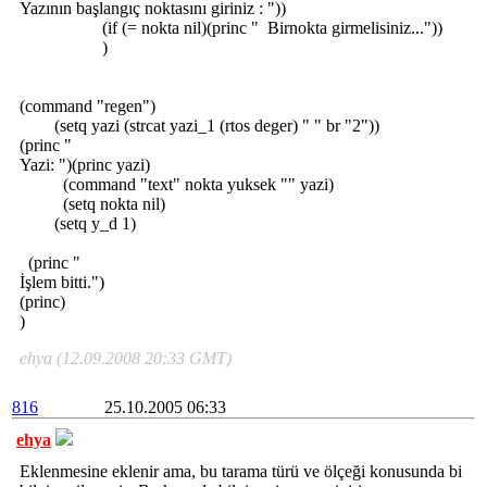
Yazının başlangıç noktasını giriniz : "))
(if (= nokta nil)(princ " Birnokta girmelisiniz..."))
)
(command "regen")
(setq yazi (strcat yazi_1 (rtos deger) " " br "2"))
(princ "
Yazi: ")(princ yazi)
(command "text" nokta yuksek "" yazi)
(setq nokta nil)
(setq y_d 1)
(princ "
İşlem bitti.")
(princ)
)
ehya (12.09.2008 20:33 GMT)
816
25.10.2005 06:33
ehya
Eklenmesine eklenir ama, bu tarama türü ve ölçeği konusunda bi