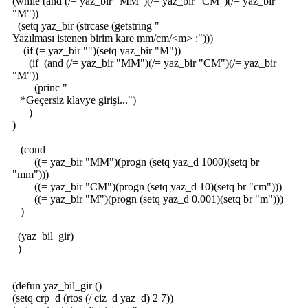
(while (and (/= yaz_bir "MM")(/= yaz_bir "CM")(/= yaz_bir
"M"))
(setq yaz_bir (strcase (getstring "
Yazılması istenen birim kare mm/cm/<m> :")))
(if (= yaz_bir "")(setq yaz_bir "M"))
(if (and (/= yaz_bir "MM")(/= yaz_bir "CM")(/= yaz_bir
"M"))
(princ "
*Geçersiz klavye girişi...")
)
)
(cond
((= yaz_bir "MM")(progn (setq yaz_d 1000)(setq br
"mm")))
((= yaz_bir "CM")(progn (setq yaz_d 10)(setq br "cm")))
((= yaz_bir "M")(progn (setq yaz_d 0.001)(setq br "m")))
)
(yaz_bil_gir)
)
(defun yaz_bil_gir ()
(setq crp_d (rtos (/ ciz_d yaz_d) 2 7))