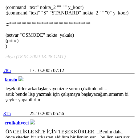
(command "text" nokta_2 "" "" y_koor)
;(command "text" "S" "STANDARD" nokta_2 "" "0" y_koor)
;;;*********************************
(setvar "OSMODE" nokta_yakala)
(princ)
)
ehya (18.04.2009 13:48 GMT)
785
17.10.2005 07:12
fausto
teşekkürler arkadaşlar,sayenizde sorun çözümlendi...
artık bende lisp yazmak için çalışmaya başlayacağım,umarım bi
şeyler yapabilirim..
815
25.10.2005 05:56
erolkahveci
ÖNCELİKLE SİTE İÇİN TEŞEKKÜRLER....Benim daha
önce siteden bir arkaştan aldığım bir lispim var... bu lisp ayrı ayrı