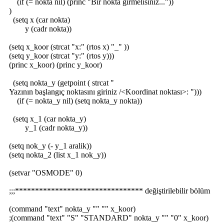
(if (= nokta nil) (princ "Bir nokta girmelisiniz..."))
)
(setq x (car nokta)
y (cadr nokta))
(setq x_koor (strcat "x:" (rtos x) "_" ))
(setq y_koor (strcat "y:" (rtos y)))
(princ x_koor) (princ y_koor)
(setq nokta_y (getpoint ( strcat "
Yazının başlangıç noktasını giriniz /<Koordinat noktası>: ")))
(if (= nokta_y nil) (setq nokta_y nokta))
(setq x_1 (car nokta_y)
y_1 (cadr nokta_y))
(setq nok_y (- y_1 aralik))
(setq nokta_2 (list x_1 nok_y))
(setvar "OSMODE" 0)
;;;******************************** değiştirilebilir bölüm
(command "text" nokta_y "" "" x_koor)
;(command "text" "S" "STANDARD" nokta_y "" "0" x_koor)