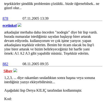
teşekkürler şimdilik problemim çözüldü.. bizde öğrenebilsek.. ne
güzel olur...
878
07.11.2005 13:39
ecetinkol
arkadaşlar merhaba daha önceden "nodegis" diye bir lisp vardı.
burada numaralar istediğimiz sayıdan başlayıp birer artarak
devam ediyordu. kullanıyorum ve çok işime yarıyor. yapan
arkadaşlara teşekkür ederim. Benim bir ricam olacak bu lisp'i
yine birer artarak ve bizim belirleyeceğimiz bir harfle yani
örnek: A1 A2 A3 gibi yapabilir misiniz. Teşekkür ederim.
882
08.11.2005 09:35
Sibay
1,2,3, ... diye rakamları sıraladıktan sonra başına veya sonuna
istediğiniz yazıyı ekleyebilirsiniz...
Aşağıdaki lisp Derya KILIÇ tarafından kodlanmıştır.
Kod: