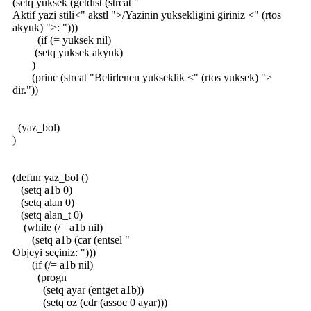
(setq yuksek (getdist (strcat "
Aktif yazi stili<" akstl ">/Yazinin yuksekligini giriniz <" (rtos
akyuk) ">: ")))
(if (= yuksek nil)
(setq yuksek akyuk)
)
(princ (strcat "Belirlenen yukseklik <" (rtos yuksek) ">
dir."))
(yaz_bol)
)
(defun yaz_bol ()
(setq a1b 0)
(setq alan 0)
(setq alan_t 0)
(while (/= a1b nil)
(setq a1b (car (entsel "
Objeyi seçiniz: ")))
(if (/= a1b nil)
(progn
(setq ayar (entget a1b))
(setq oz (cdr (assoc 0 ayar)))