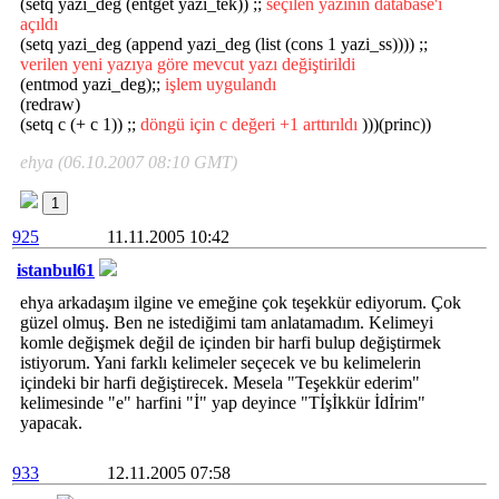
(setq yazi_deg (entget yazi_tek)) ;;
seçilen yazının database'i
açıldı
(setq yazi_deg (append yazi_deg (list (cons 1 yazi_ss)))) ;;
verilen yeni yazıya göre mevcut yazı değiştirildi
(entmod yazi_deg);;
işlem uygulandı
(redraw)
(setq c (+ c 1)) ;;
döngü için c değeri +1 arttırıldı
)))(princ))
ehya (06.10.2007 08:10 GMT)
1
925
11.11.2005 10:42
istanbul61
ehya arkadaşım ilgine ve emeğine çok teşekkür ediyorum. Çok
güzel olmuş. Ben ne istediğimi tam anlatamadım. Kelimeyi
komle değişmek değil de içinden bir harfi bulup değiştirmek
istiyorum. Yani farklı kelimeler seçecek ve bu kelimelerin
içindeki bir harfi değiştirecek. Mesela "Teşekkür ederim"
kelimesinde "e" harfini "İ" yap deyince "Tİşİkkür İdİrim"
yapacak.
933
12.11.2005 07:58