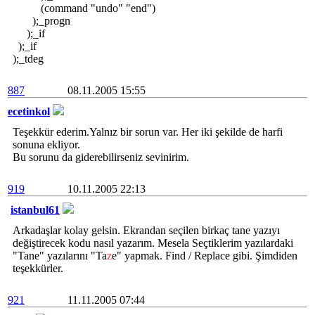
(command "undo" "end")
);_progn
);_if
);_if
);_tdeg
887
08.11.2005 15:55
ecetinkol
Teşekkür ederim.Yalnız bir sorun var. Her iki şekilde de harfi
sonuna ekliyor.
Bu sorunu da giderebilirseniz sevinirim.
919
10.11.2005 22:13
istanbul61
Arkadaşlar kolay gelsin. Ekrandan seçilen birkaç tane yazıyı
değiştirecek kodu nasıl yazarım. Mesela Seçtiklerim yazılardaki
"Tan
e" yazılarını "Ta
z
e" yapmak. Find / Replace gibi. Şimdiden
teşekkürler.
921
11.11.2005 07:44