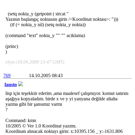
(setq nokta_y (getpoint ( strcat "
Yazının başlangıç noktasını girin /<Koordinat noktası>: ")))
(if (= nokta_y nil) (setq nokta_y nokta))
(command "text" nokta_y "" "" aciklama)
(princ)
)
ehya (18.04.2009 13:47 GMT)
769
14.10.2005 08:43
fausto
lisp için teşekkür ederim ,ama maalesef çalışmıyor. komut satırını
aşağıya kopyaladım. birde x ve y yi yanyana değilde altalta
yazma gibi bir şansımız varmı
?
Command: kmn
10/2005 © Ver 1.0 Koordinat yazımı.
Koordinatı alınacak noktayı girin: x:10395.156 _ y:-1631.806