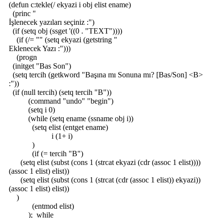
(defun c:tekle(/ ekyazi i obj elist ename)
(princ "
İşlenecek yazıları seçiniz :")
(if (setq obj (ssget '((0 . "TEXT"))))
(if (/= "" (setq ekyazi (getstring "
Eklenecek Yazı :")))
(progn
(initget "Bas Son")
(setq tercih (getkword "Başına mı Sonuna mı? [Bas/Son] <B>
:"))
(if (null tercih) (setq tercih "B"))
(command "undo" "begin")
(setq i 0)
(while (setq ename (ssname obj i))
(setq elist (entget ename)
i (1+ i)
)
(if (= tercih "B")
(setq elist (subst (cons 1 (strcat ekyazi (cdr (assoc 1 elist))))
(assoc 1 elist) elist))
(setq elist (subst (cons 1 (strcat (cdr (assoc 1 elist)) ekyazi))
(assoc 1 elist) elist))
)
(entmod elist)
);_while