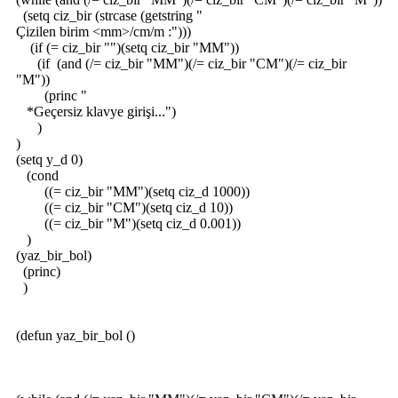
(setq ciz_bir (strcase (getstring "
Çizilen birim <mm>/cm/m :")))
(if (= ciz_bir "")(setq ciz_bir "MM"))
(if (and (/= ciz_bir "MM")(/= ciz_bir "CM")(/= ciz_bir
"M"))
(princ "
*Geçersiz klavye girişi...")
)
)
(setq y_d 0)
(cond
((= ciz_bir "MM")(setq ciz_d 1000))
((= ciz_bir "CM")(setq ciz_d 10))
((= ciz_bir "M")(setq ciz_d 0.001))
)
(yaz_bir_bol)
(princ)
)
(defun yaz_bir_bol ()