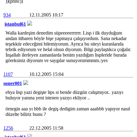
))(princ))
934
12.11.2005 10:17
istanbul61
Walla kardeşim denedim süpeeeeerrrrrr. Lisp i ilk duyduğum
andan itibaren böyle bişe yapmaya çalışıyordum. Sana nekadar
teşekkür edeceğimi bilemiyorum. Ayrıca bu siteyi kuranlarıda
tebrik ediyorum ve helal olsun diyorum. Bilgi paylaştıkca çoğalır.
İnşallah ilerleyen zamanlarda benim yazdığım lispleride burada
göreksiniz diyorum ve saygılar sunuyorummmm.:yes
1107
10.12.2005 15:04
soner001
ehya lisp yazi degişte lips si bende düzgün calışmıyor.. yazıyı
buluyor yanına yeni istenen yazıyı ekliyor ..
örnegin aaa yı bbb ile degiş dedigim zaman aaabbb yapıyor nasıl
düzelte biliriz bunu ?
1256
22.12.2005 11:58