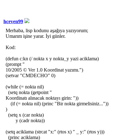
hceven99
Merhaba, lisp kodunu aşağıya yazıyorum;
Umarım işine yarar. İyi günler.
Kod:
(defun c:kn (/ nokta x y nokta_y yazi aciklama)
(prompt "
10/2005 © Ver 1.0 Koordinat yazımı.")
(setvar "CMDECHO" 0)
(while (= nokta nil)
(setq nokta (getpoint "
Koordinatı alınacak noktayı girin: "))
(if (= nokta nil) (princ "Bir nokta girmelisiniz..."))
)
(setq x (car nokta)
y (cadr nokta))
(setq aciklama (strcat "x:" (rtos x) " _ y:" (rtos y)))
(princ aciklama)