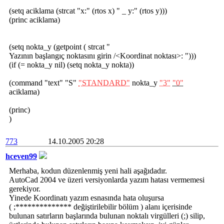
(setq aciklama (strcat "x:" (rtos x) " _ y:" (rtos y)))
(princ aciklama)
(setq nokta_y (getpoint ( strcat "
Yazının başlangıç noktasını girin /<Koordinat noktası>: ")))
(if (= nokta_y nil) (setq nokta_y nokta))
(command "text" "S"
"STANDARD"
nokta_y
"3"
"0"
aciklama)
(princ)
)
773
14.10.2005 20:28
hceven99
Merhaba, kodun düzenlenmiş yeni hali aşağıdadır.
AutoCad 2004 ve üzeri versiyonlarda yazım hatası vermemesi
gerekiyor.
Yinede Koordinatı yazım esnasında hata oluşursa
( ;************** değiştirilebilir bölüm ) alanı içerisinde
bulunan satırların başlarında bulunan noktalı virgülleri (;) silip,