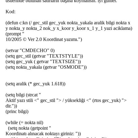
üstlerinde bulunan satırların başına koymalısın. iyi günler.
Kod:
(defun c:kn (/ gec_stil gec_yuk nokta_yakala aralik bilgi nokta x
y nokta_y nokta_2 nok_y x_koor y_koor x_1 y_1 yazi aciklama)
(prompt "
10/2005 © Ver 2.0 Koordinat yazımı.")
(setvar "CMDECHO" 0)
(setq gec_stil (getvar "TEXTSTYLE"))
(setq gec_yuk ( getvar "TEXTSIZE"))
(setq nokta_yakala (getvar "OSMODE"))
(setq aralik (* gec_yuk 1.618))
(setq bilgi (strcat "
Aktif yazı stili <" gec_stil "> / yüksekliği <" (rtos gec_yuk) ">
dir."))
(princ bilgi)
(while (= nokta nil)
(setq nokta (getpoint "
Koordinatı alınacak noktayı giriniz: "))