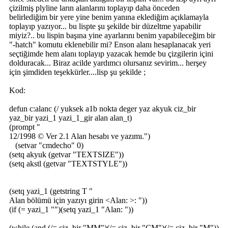
çizilmiş plyline ların alanlarını toplayıp daha önceden
belirlediğim bir yere yine benim yanına eklediğim açıklamayla
toplayıp yazıyor... bu lispte şu şekilde bir düzeltme yapabilir
miyiz?.. bu lispin başına yine ayarlarını benim yapabileceğim bir
"-hatch" komutu eklenebilir mi? Enson alanı hesaplanacak yeri
seçtiğimde hem alanı toplayıp yazacak hemde bu çizgilerin içini
dolduracak... Biraz acilde yardımcı olursanız sevirim... herşey
için şimdiden teşekkürler....lisp şu şekilde ;
Kod:
defun c:alanc (/ yuksek a1b nokta deger yaz akyuk ciz_bir
yaz_bir yazi_1 yazi_1_gir alan alan_t)
(prompt "
12/1998 © Ver 2.1 Alan hesabı ve yazımı.")
(setvar "cmdecho" 0)
(setq akyuk (getvar "TEXTSIZE"))
(setq akstl (getvar "TEXTSTYLE"))
(setq yazi_1 (getstring T "
Alan bölümü için yazıyı girin <Alan: >: "))
(if (= yazi_1 "")(setq yazi_1 "Alan: "))
(while (and (/= ciz_bir "MM")(/= ciz_bir "CM")(/= ciz_bir "M"))