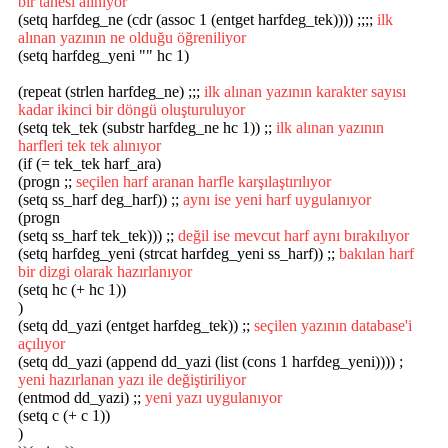
bir tanesi alınıyor
(setq harfdeg_ne (cdr (assoc 1 (entget harfdeg_tek)))) ;;;;
ilk
alınan yazının ne olduğu öğreniliyor
(setq harfdeg_yeni "" hc 1)
(repeat (strlen harfdeg_ne) ;;;
ilk alınan yazının karakter sayısı
kadar ikinci bir döngü oluşturuluyor
(setq tek_tek (substr harfdeg_ne hc 1)) ;;
ilk alınan yazının
harfleri tek tek alınıyor
(if (= tek_tek harf_ara)
(progn ;;
seçilen harf aranan harfle karşılaştırılıyor
(setq ss_harf deg_harf)) ;;
aynı ise yeni harf uygulanıyor
(progn
(setq ss_harf tek_tek))) ;;
değil ise mevcut harf aynı bırakılıyor
(setq harfdeg_yeni (strcat harfdeg_yeni ss_harf)) ;;
bakılan harf
bir dizgi olarak hazırlanıyor
(setq hc (+ hc 1))
)
(setq dd_yazi (entget harfdeg_tek)) ;;
seçilen yazının database'i
açılıyor
(setq dd_yazi (append dd_yazi (list (cons 1 harfdeg_yeni)))) ;
yeni hazırlanan yazı ile değiştiriliyor
(entmod dd_yazi) ;;
yeni yazı uygulanıyor
(setq c (+ c 1))
)