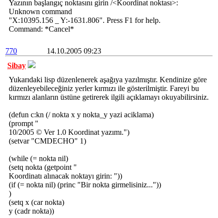
Yazının başlangıç noktasını girin /<Koordinat noktası>:
Unknown command
"X:10395.156 _ Y:-1631.806". Press F1 for help.
Command: *Cancel*
770
14.10.2005 09:23
Sibay
Yukarıdaki lisp düzenlenerek aşağıya yazılmıştır. Kendinize göre
düzenleyebileceğiniz yerler kırmızı ile gösterilmiştir. Fareyi bu
kırmızı alanların üstüne getirerek ilgili açıklamayı okuyabilirsiniz.
(defun c:kn (/ nokta x y nokta_y yazi aciklama)
(prompt "
10/2005 © Ver 1.0 Koordinat yazımı.")
(setvar "CMDECHO" 1)
(while (= nokta nil)
(setq nokta (getpoint "
Koordinatı alınacak noktayı girin: "))
(if (= nokta nil) (princ "Bir nokta girmelisiniz..."))
)
(setq x (car nokta)
y (cadr nokta))