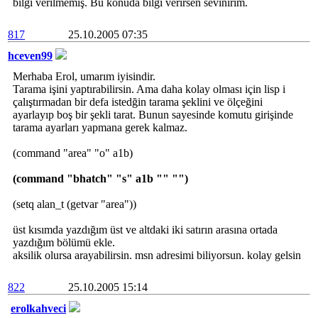
bilgi verilmemiş. Bu konuda bilgi verirsen sevinirim.
817
25.10.2005 07:35
hceven99
Merhaba Erol, umarım iyisindir.
Tarama işini yaptırabilirsin. Ama daha kolay olması için lisp i
çalıştırmadan bir defa istedğin tarama şeklini ve ölçeğini
ayarlayıp boş bir şekli tarat. Bunun sayesinde komutu girişinde
tarama ayarları yapmana gerek kalmaz.
(command "area" "o" a1b)
(command "bhatch" "s" a1b "" "")
(setq alan_t (getvar "area"))
üst kısımda yazdığım üst ve altdaki iki satırın arasına ortada
yazdığım bölümü ekle.
aksilik olursa arayabilirsin. msn adresimi biliyorsun. kolay gelsin
822
25.10.2005 15:14
erolkahveci