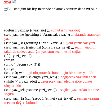
ehya
;;;Bu istediğini bir lisp üzerinde anlatmak sanırım daha iyi olur.
(defun c:yazideg (/ yazi_ne) ;;;
komut ismi yazideg
(setq yazi_ne (getstring t "Aranacak yazı:")) ;;;
ekranda aranacak
yazı
(setq yazi_ss (getstring t "Yeni Yazı:")) ;;;
yeni yazılacak yazı
(setq yazi_sec (ssget (list (cons 1 yazi_ne)))) ;;;
seçim yaptığın
takdirde sadece aradığın yazıların seçilmesini sağlar
(if (= yazi_sec nil)
(progn
(princ " Seçim yok!!!"))
(progn
(setq c 0) ;;;
döngü oluşturacak. bunun için bir tanım yapıldı
(setq yazi_adet (sslength yazi_sec)) ;;
değişecek yazıının adeti
(while (< c yazi_adet) ;;
değişecek yazı adetine göre döngü
oluşturuldu
(setq yazi_tek (ssname yazi_sec c)) ;;
seçilen yazılardan bir tanesi
seçildi
(setq yazi_1a (cdr (assoc 1 (entget yazi_tek)))) ;;
seçilen yazının
mevcut değeri bulundu