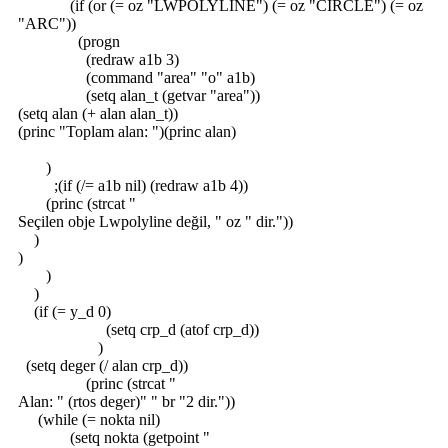
(if (or (= oz "LWPOLYLINE") (= oz "CIRCLE") (= oz
"ARC"))
(progn
(redraw a1b 3)
(command "area" "o" a1b)
(setq alan_t (getvar "area"))
(setq alan (+ alan alan_t))
(princ "Toplam alan: ")(princ alan)
)
;(if (/= a1b nil) (redraw a1b 4))
(princ (strcat "
Seçilen obje Lwpolyline değil, " oz " dir."))
)
)
)
)
(if (= y_d 0)
(setq crp_d (atof crp_d))
)
(setq deger (/ alan crp_d))
(princ (strcat "
Alan: " (rtos deger)" " br "2 dir."))
(while (= nokta nil)
(setq nokta (getpoint "