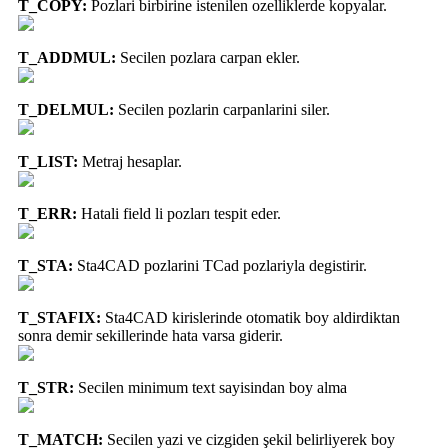
T_COPY:
Pozlari birbirine istenilen ozelliklerde kopyalar.
T_ADDMUL:
Secilen pozlara carpan ekler.
T_DELMUL:
Secilen pozlarin carpanlarini siler.
T_LIST:
Metraj hesaplar.
T_ERR:
Hatali field li pozları tespit eder.
T_STA:
Sta4CAD pozlarini TCad pozlariyla degistirir.
T_STAFIX:
Sta4CAD kirislerinde otomatik boy aldirdiktan
sonra demir sekillerinde hata varsa giderir.
T_STR:
Secilen minimum text sayisindan boy alma
T_MATCH:
Secilen yazi ve cizgiden şekil belirliyerek boy