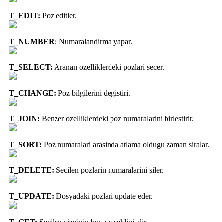
T_EDIT:
Poz editler.
T_NUMBER:
Numaralandirma yapar.
T_SELECT:
Aranan ozelliklerdeki pozlari secer.
T_CHANGE:
Poz bilgilerini degistiri.
T_JOIN:
Benzer ozelliklerdeki poz numaralarini birlestirir.
T_SORT:
Poz numaralari arasinda atlama oldugu zaman siralar.
T_DELETE:
Secilen pozlarin numaralarini siler.
T_UPDATE:
Dosyadaki pozlari update eder.
T_GET:
Secilen cizginin boy ve seklini alir.