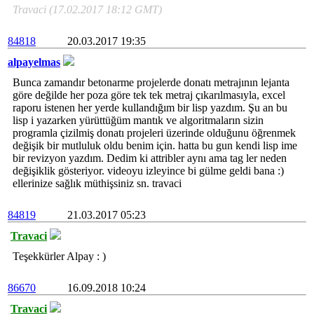
Travaci (17.02.2017 18:12 GMT)
84818
20.03.2017 19:35
alpayelmas
Bunca zamandır betonarme projelerde donatı metrajının lejanta
göre değilde her poza göre tek tek metraj çıkarılmasıyla, excel
raporu istenen her yerde kullandığım bir lisp yazdım. Şu an bu
lisp i yazarken yürüttüğüm mantık ve algoritmaların sizin
programla çizilmiş donatı projeleri üzerinde olduğunu öğrenmek
değişik bir mutluluk oldu benim için. hatta bu gun kendi lisp ime
bir revizyon yazdım. Dedim ki attribler aynı ama tag ler neden
değişiklik gösteriyor. videoyu izleyince bi gülme geldi bana :)
ellerinize sağlık müthişsiniz sn. travaci
84819
21.03.2017 05:23
Travaci
Teşekkürler Alpay : )
86670
16.09.2018 10:24
Travaci