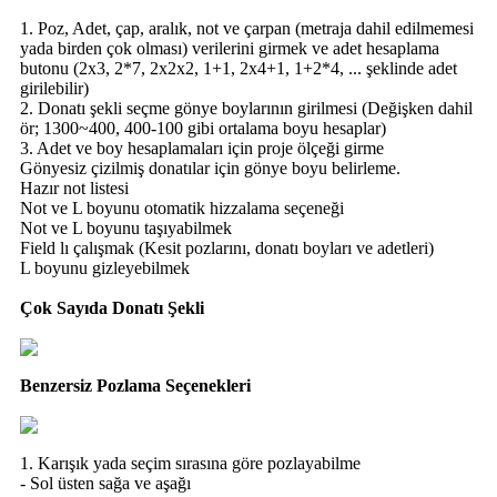
1. Poz, Adet, çap, aralık, not ve çarpan (metraja dahil edilmemesi
yada birden çok olması) verilerini girmek ve adet hesaplama
butonu (2x3, 2*7, 2x2x2, 1+1, 2x4+1, 1+2*4, ... şeklinde adet
girilebilir)
2. Donatı şekli seçme gönye boylarının girilmesi (Değişken dahil
ör; 1300~400, 400-100 gibi ortalama boyu hesaplar)
3. Adet ve boy hesaplamaları için proje ölçeği girme
Gönyesiz çizilmiş donatılar için gönye boyu belirleme.
Hazır not listesi
Not ve L boyunu otomatik hizzalama seçeneği
Not ve L boyunu taşıyabilmek
Field lı çalışmak (Kesit pozlarını, donatı boyları ve adetleri)
L boyunu gizleyebilmek
Çok Sayıda Donatı Şekli
Benzersiz Pozlama Seçenekleri
1. Karışık yada seçim sırasına göre pozlayabilme
- Sol üsten sağa ve aşağı