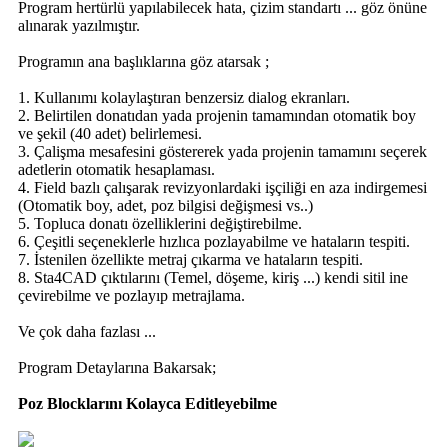
Program hertürlü yapılabilecek hata, çizim standartı ... göz önüne
alınarak yazılmıştır.
Programın ana başlıklarına göz atarsak ;
1. Kullanımı kolaylaştıran benzersiz dialog ekranları.
2. Belirtilen donatıdan yada projenin tamamından otomatik boy
ve şekil (40 adet) belirlemesi.
3. Çalişma mesafesini göstererek yada projenin tamamını seçerek
adetlerin otomatik hesaplaması.
4. Field bazlı çalışarak revizyonlardaki işçiliği en aza indirgemesi
(Otomatik boy, adet, poz bilgisi değişmesi vs..)
5. Topluca donatı özelliklerini değiştirebilme.
6. Çeşitli seçeneklerle hızlıca pozlayabilme ve hataların tespiti.
7. İstenilen özellikte metraj çıkarma ve hataların tespiti.
8. Sta4CAD çıktılarını (Temel, döşeme, kiriş ...) kendi sitil ine
çevirebilme ve pozlayıp metrajlama.
Ve çok daha fazlası ...
Program Detaylarına Bakarsak;
Poz Blocklarını Kolayca Editleyebilme