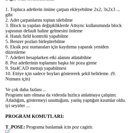
1. Topluca adetlerin önüne çarpan ekleyebilme 2x2, 3x2x3 ...
gibi
2. Adet çarpanlarını toptan silebilme
3. Block ta yapılan değişikliklerde Attsync kullanımında block
yapısının default haline gelmesini önleme
4. Hatalı field kontrolü yapabilme
5. Benzer pozları birleştirebilme
6. Eksik poz numaraları için kaydırma yaparak yeniden
düzenleme
7. Adetleri hesaplarken etki alanını atlatabilme
8. Poz adetlerinin toplamını başka bir poza girme
9. Sta4CAD metrajı yapabilmesi
10. Etriye için sadece boyları göstererek şekil belirleme. (9.
Numara için)
Ve çok daha fazlası ...
Programı tam olmasa da videoda hızlıca anlatmaya çalıştım.
Atladığım, göstermeyi unuttuğum, yanlış yaptığım kısımlar oldu.
iyi seyirler ...
PROGRAM KOMUTLARI:
T_POSE:
Programa baslamak icin poz cagirir.