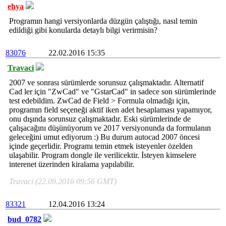
ehya
Programın hangi versiyonlarda düzgün çalıştığı, nasıl temin
edildiği gibi konularda detaylı bilgi verirmisin?
83076
22.02.2016 15:35
Travaci
2007 ve sonrası sürümlerde sorunsuz çalışmaktadır. Alternatif
Cad ler için "ZwCad" ve "GstarCad" in sadece son sürümlerinde
test edebildim. ZwCad de Field > Formula olmadığı için,
programın field seçeneği aktif iken adet hesaplaması yapamıyor,
onu dışında sorunsuz çalışmaktadır. Eski sürümlerinde de
çalışacağını düşünüyorum ve 2017 versiyonunda da formulanın
geleceğini umut ediyorum :) Bu durum autocad 2007 öncesi
içinde geçerlidir. Programı temin etmek isteyenler özelden
ulaşabilir. Program dongle ile verilicektir. İsteyen kimselere
interenet üzerinden kiralama yapılabilir.
Travaci (22.09.2016 09:56 GMT)
83321
12.04.2016 13:24
bud_0782