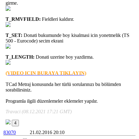
girme.
T_RMVFIELD:
Fieldleri kaldırır.
T_SET:
Donati bukumunde boy kisalmasi icin yonetmelik (TS
500 - Eurocode) secim ekrani
T_LENGTH:
Donati uzerine boy yazdirma.
(VIDEO ICIN BURAYA TIKLAYIN)
TCad Metraj konusunda her türlü sorularınızı bu bölümden
sorabilirsiniz.
Programla ilgili düzenlemeler eklemeler yapılır.
Travaci (08.12.2021 17:21 GMT)
4
83070
21.02.2016 20:10