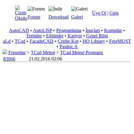
Üye Ol
|
Giriş
Forum
Download
Galeri
AutoCAD
•
AutoLISP
•
Programlama
•
İpuçları
•
Komutlar
•
Terimler
•
Eğitimler
•
Kariyer
•
Genel Bilgi
aLd
•
TCad
•
FacadeCAD
•
Cephe Kot
•
HQ Library
•
FreeMUST
•
Pasdoc.A
Forumlar
>
TCad Metraj
>
TCad Metraj Programı
83066
21.02.2016 02:06