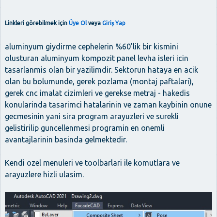
Linkleri görebilmek için
Üye Ol
veya
Giriş Yap
aluminyum giydirme cephelerin %60'lik bir kismini
olusturan aluminyum kompozit panel levha isleri icin
tasarlanmis olan bir yazilimdir. Sektorun hataya en acik
olan bu bolumunde, gerek pozlama (montaj paftalari),
gerek cnc imalat cizimleri ve gerekse metraj - hakedis
konularinda tasarimci hatalarinin ve zaman kaybinin onune
gecmesinin yani sira program arayuzleri ve surekli
gelistirilip guncellenmesi programin en onemli
avantajlarinin basinda gelmektedir.
Kendi ozel menuleri ve toolbarlari ile komutlara ve
arayuzlere hizli ulasim.