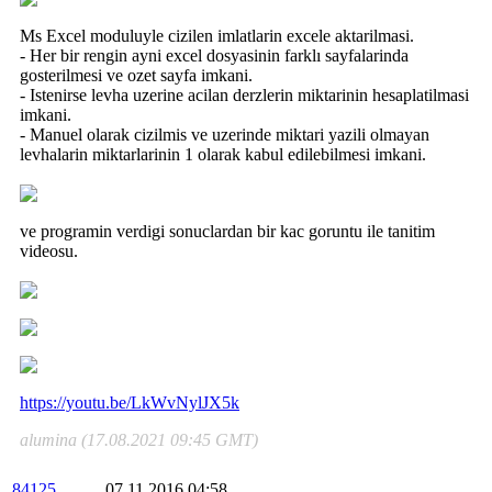
Ms Excel moduluyle cizilen imlatlarin excele aktarilmasi.
- Her bir rengin ayni excel dosyasinin farklı sayfalarinda
gosterilmesi ve ozet sayfa imkani.
- Istenirse levha uzerine acilan derzlerin miktarinin hesaplatilmasi
imkani.
- Manuel olarak cizilmis ve uzerinde miktari yazili olmayan
levhalarin miktarlarinin 1 olarak kabul edilebilmesi imkani.
ve programin verdigi sonuclardan bir kac goruntu ile tanitim
videosu.
https://youtu.be/LkWvNylJX5k
alumina (17.08.2021 09:45 GMT)
84125
07.11.2016 04:58