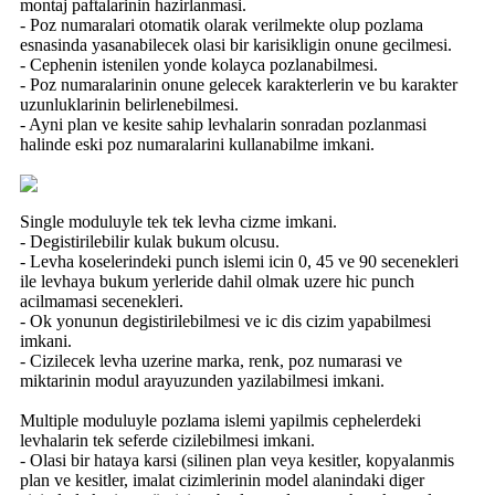
montaj paftalarinin hazirlanmasi.
- Poz numaralari otomatik olarak verilmekte olup pozlama
esnasinda yasanabilecek olasi bir karisikligin onune gecilmesi.
- Cephenin istenilen yonde kolayca pozlanabilmesi.
- Poz numaralarinin onune gelecek karakterlerin ve bu karakter
uzunluklarinin belirlenebilmesi.
- Ayni plan ve kesite sahip levhalarin sonradan pozlanmasi
halinde eski poz numaralarini kullanabilme imkani.
Single moduluyle tek tek levha cizme imkani.
- Degistirilebilir kulak bukum olcusu.
- Levha koselerindeki punch islemi icin 0, 45 ve 90 secenekleri
ile levhaya bukum yerleride dahil olmak uzere hic punch
acilmamasi secenekleri.
- Ok yonunun degistirilebilmesi ve ic dis cizim yapabilmesi
imkani.
- Cizilecek levha uzerine marka, renk, poz numarasi ve
miktarinin modul arayuzunden yazilabilmesi imkani.
Multiple moduluyle pozlama islemi yapilmis cephelerdeki
levhalarin tek seferde cizilebilmesi imkani.
- Olasi bir hataya karsi (silinen plan veya kesitler, kopyalanmis
plan ve kesitler, imalat cizimlerinin model alanindaki diger