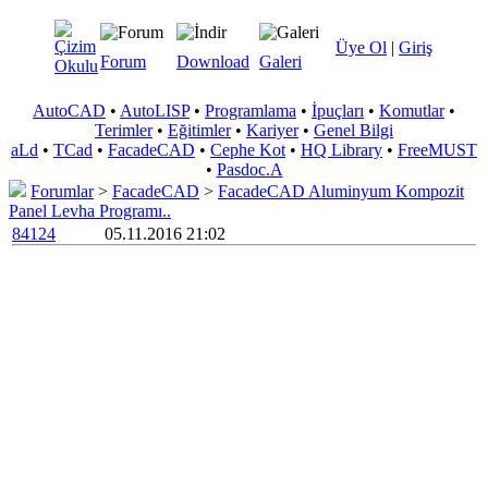
Üye Ol
|
Giriş
Forum
Download
Galeri
AutoCAD
•
AutoLISP
•
Programlama
•
İpuçları
•
Komutlar
•
Terimler
•
Eğitimler
•
Kariyer
•
Genel Bilgi
aLd
•
TCad
•
FacadeCAD
•
Cephe Kot
•
HQ Library
•
FreeMUST
•
Pasdoc.A
Forumlar
>
FacadeCAD
>
FacadeCAD Aluminyum Kompozit
Panel Levha Programı..
84124
05.11.2016 21:02