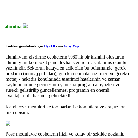
alumina
Linkleri görebilmek için
Üye Ol
veya
Giriş Yap
aluminyum giydirme cephelerin %60'lik bir kismini olusturan
aluminyum kompozit panel levha isleri icin tasarlanmis olan bir
yazilimdir. Sektorun hataya en acik olan bu bolumunde, gerek
pozlama (montaj paftalari), gerek cnc imalat cizimleri ve gerekse
metraj - hakedis konularinda tasarimci hatalarinin ve zaman
kaybinin onune gecmesinin yani sira program arayuzleri ve
surekli gelistirilip guncellenmesi programin en onemli
avantajlarinin basinda gelmektedir.
Kendi ozel menuleri ve toolbarlari ile komutlara ve arayuzlere
hizli ulasim.
Pose moduluyle cephelerin hizli ve kolay bir sekilde pozlanip