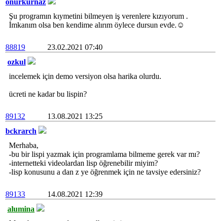
onurkurnaz
Şu programın kıymetini bilmeyen iş verenlere kızıyorum .
İmkanım olsa ben kendime alırım öylece dursun evde.☺
88819
23.02.2021 07:40
ozkul
incelemek için demo versiyon olsa harika olurdu.
ücreti ne kadar bu lispin?
89132
13.08.2021 13:25
bckrarch
Merhaba,
-bu bir lispi yazmak için programlama bilmeme gerek var mı?
-internetteki videolardan lisp öğrenebilir miyim?
-lisp konusunu a dan z ye öğrenmek için ne tavsiye edersiniz?
89133
14.08.2021 12:39
alumina