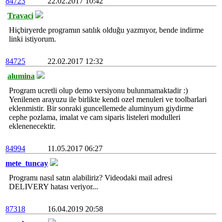
84723
22.02.2017 10:42
Travaci
Hiçbiryerde programın satılık olduğu yazmıyor, bende indirme
linki istiyorum.
84725
22.02.2017 12:32
alumina
Program ucretli olup demo versiyonu bulunmamaktadir :)
Yenilenen arayuzu ile birlikte kendi ozel menuleri ve toolbarlari
eklenmistir. Bir sonraki guncellemede aluminyum giydirme
cephe pozlama, imalat ve cam siparis listeleri modulleri
eklenenecektir.
84994
11.05.2017 06:27
mete_tuncay
Programı nasıl satın alabiliriz? Videodaki mail adresi
DELIVERY hatası veriyor...
87318
16.04.2019 20:58