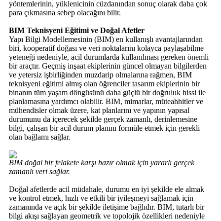
yöntemlerinin, yüklenicinin cüzdanından sonuç olarak daha çok
para çıkmasına sebep olacağını bilir.
BIM Teknisyeni Eğitimi ve Doğal Afetler
Yapı Bilgi Modellemesinin (BIM) en kullanışlı avantajlarından
biri, kooperatif doğası ve veri noktalarını kolayca paylaşabilme
yeteneği nedeniyle, acil durumlarda kullanılması gereken önemli
bir araçtır. Geçmiş inşaat ekiplerinin güncel olmayan bilgilerden
ve yetersiz işbirliğinden muzdarip olmalarına rağmen, BIM
teknisyeni eğitimi almış olan öğrenciler tasarım ekiplerinin bir
binanın tüm yaşam döngüsünü daha güçlü bir doğruluk hissi ile
planlamasına yardımcı olabilir. BIM, mimarlar, müteahhitler ve
mühendisler olmak üzere, kat planlarını ve yapının yapısal
durumunu da içerecek şekilde gerçek zamanlı, derinlemesine
bilgi, çalışan bir acil durum planını formüle etmek için gerekli
olan bağlamı sağlar.
BIM doğal bir felakete karşı hazır olmak için yararlı gerçek
zamanlı veri sağlar.
Doğal afetlerde acil müdahale, durumu en iyi şekilde ele almak
ve kontrol etmek, hızlı ve etkili bir iyileşmeyi sağlamak için
zamanında ve açık bir şekilde iletişime bağlıdır. BIM, tutarlı bir
bilgi akışı sağlayan geometrik ve topolojik özellikleri nedeniyle