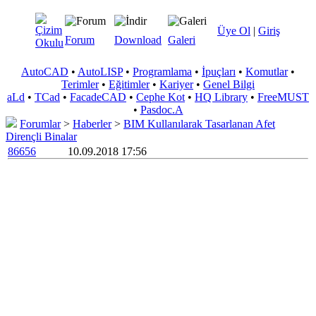
Üye Ol
|
Giriş
Forum
Download
Galeri
AutoCAD
•
AutoLISP
•
Programlama
•
İpuçları
•
Komutlar
•
Terimler
•
Eğitimler
•
Kariyer
•
Genel Bilgi
aLd
•
TCad
•
FacadeCAD
•
Cephe Kot
•
HQ Library
•
FreeMUST
•
Pasdoc.A
Forumlar
>
Haberler
>
BIM Kullanılarak Tasarlanan Afet
Dirençli Binalar
86656
10.09.2018 17:56