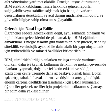
afet yönetimine yardımcı olabilir. Örneğin, taşma durumunda,
BIM elektrik kablolama hasarı hakkında güncel raporlar
sağlayabilir veya stabilite sağlamak için hangi duvarların
değiştirilmesi gerektiğini ve acil durum müdahalesinin doğru ve
güvenilir bilgiye sahip olmasını sağlayabilir.
Gelecek için Nasıl İnşa Edilir
Öğrenciler sadece geleceklerini değil, aynı zamanda binaların ve
toplulukların geleceklerini de planlamak için BIM eğitimleri
almalıdırlar. Entegre tasarım gibi yöntemleri birleştirerek, daha iyi
süreklilik ve ekolojik ayak izi ile daha akıllı bir yapı oluşturmak
için mühendislik ve mimari özellikler birleştirilebilir.
BIM, sürdürülebilirliği planlarken ve inşa etmede yardımcı
olurken, daha iyi kaynak kullanımı ile iklim ve mekân çevresinde
planlama yapmak, doğal bir felaketin etkisini ve sıklığını
azaltabilen çevre üzerinde daha az baskıya olanak tanır. Doğal
ışık artışı, tabakalı havalandırma ve düşük ısı artışı gibi düşük
enerjili çarpma özelliklerini tasarlamak için BIM'i kullanarak,
öğrenciler gelecek nesiller için projelerinin istikrarını sağlamaya
bir adım daha yaklaşabilirler.
admin (10.09.2018 18:18 GMT)
>
1
<