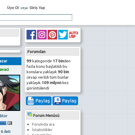
Üye Ol
Giriş Yap
veya
Forumdan
99
kategoride
17 bin
den
azar
fazla konu başlatıldı bu
avaci
konulara yaklaşık
90 bin
cevap verildi tüm bunlar
yaklaşık
109 milyon
kez
görüntülendi
Forum Menüsü
ditör
Forumda ara
İstatistikler
6 ileti