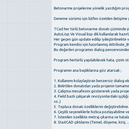
Betonarme projelerine yönelik yazdığım pro
Deneme sürümü için lütfen özelden iletişime 
TCad her türlü betonarme donatı çiziminde pr
AutoLisp Ve Visual lisp dili kullanılarak hazı
Her geçen gün update edilip iyileştirilmekte v
Program kendisi için hazırlanmış Attribute_Blo
Bu değerleri programın dialog penceresinden 
Program hertürlü yapılabilecek hata, çizim sta
Programın ana başlıklarına göz atarsak ;
1. Kullanımı kolaylaştıran benzersiz dialog ek
2. Belirtilen donatıdan yada projenin tamamı
3. Çalişma mesafesini göstererek yada proje
4. Field bazlı çalışarak revizyonlardaki işçil
vs..)
5. Topluca donatı özelliklerini değiştirebilme.
6. Çeşitli seçeneklerle hızlıca pozlayabilme ve
7. İstenilen özellikte metraj çıkarma ve hatala
8. Sta4CAD çıktılarını (Temel, döşeme, kiriş ..