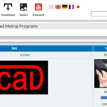
Download
Galeri
AboneOl
ad Metraj Programı
İleti
Y
83066
Tr
E
241