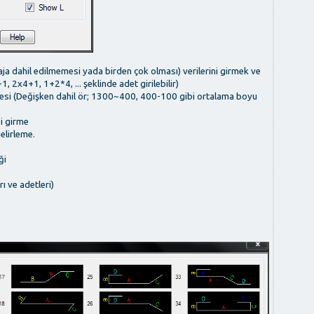
raja dahil edilmemesi yada birden çok olması) verilerini girmek ve
2x4+1, 1+2*4, ... şeklinde adet girilebilir)
lmesi (Değişken dahil ör; 1300~400, 400-100 gibi ortalama boyu
ği girme
elirleme.
ği
rı ve adetleri)