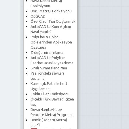
Hava Kanalı Metraj
Fonksiyonu
Boru Metrajı Fonksiyonu
OptiCAD
Özel Çizgi Tipi Oluşturmak
AutoCAD te Koni Açılımı
Nasıl Yapılır?
PolyLine & Point
Objelerinden Aplikasyon
Çizelgesi
Z değerini sıfırlama
AutoCAD te Polyline
üzerine uzunluk yazdırma
Sıralı numaralandırma
Yazı içindeki sayıları
toplama
Karmaşık Path ile Loft
Uygulaması
Çoklu Fillet Fonksiyonu
Ölçekli Türk Bayrağı çizen
lisp
Duvar-Lento-Kapı-
Pencere Metraj Programı
Demir (Donatı) Metraj
LISP'i