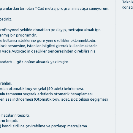
Tekni
Konst
gramlardan biri olan TCad metraj programını satışa sunuyorum.
geçiniz.
ofesyonel şekilde donatıları pozlayıp, metrajını almak için
rlanmış bir programdır.
e kullanıcı isteklerine gore yeni özellikler eklenmektedir.
ck nesnesine, istenilen bilgileri girerek kullanılmaktadır.
yada Autocad in özellikler penceresinden girebilirsiniz.
ndartı ... göz önüne alınarak yazılmıştır.
ranları.
ndan otomatik boy ve şekil (40 adet) belirlemesi.
nin tamamını seçerek adetlerin otomatik hesaplaması.
iği en aza indirgemesi (Otomatik boy, adet, poz bilgisi değişmesi
 hataların tespiti.
rın tespiti.
.) kendi sitil ine çevirebilme ve pozlayıp metrajlama.