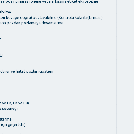
nirse poz numarası önüne veya arkasına etiket ekliyebilme
abilme
ten büyüğe doğru) pozlayabilme (Kontrolü kolaylaştırması)
p son pozdan pozlamaya devam etme
r
lü
urur ve hatalı pozları gösterir.
r ve En, En ve Ru)
e seçeneği
österme
için geçerlidir)