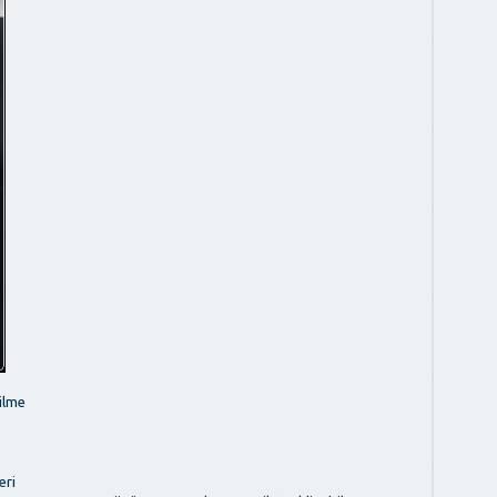
ilme
eri