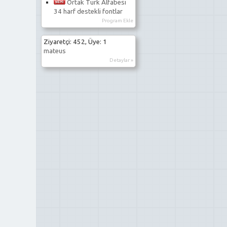
Ortak Türk Alfabesi
34 harf destekli fontlar
Program Ekle
Ziyaretçi: 452, Üye: 1
mateus
Detaylar »