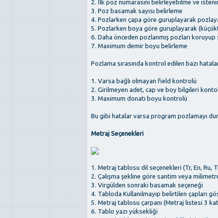
2. İlk poz numarasını belirleyebilme ve iste
3. Poz basamak sayısı belirleme
4. Pozlarken çapa göre guruplayarak pozlay
5. Pozlarken boya göre guruplayarak (küçük
6. Daha önceden pozlanmış pozları koruyu
7. Maximum demir boyu belirleme
Pozlama sırasında kontrol edilen bazı hatala
1. Varsa bağlı olmayan field kontrolü
2. Girilmeyen adet, cap ve boy bilgileri konto
3. Maximum donatı boyu kontrolü
Bu gibi hatalar varsa program pozlamayı durd
Metraj Seçenekleri
1. Metraj tablosu dil seçenekleri (Tr, En, Ru, T
2. Çalışma şekline göre santim veya milimetr
3. Virgülden sonraki basamak seçeneği
4. Tabloda Kullanılmayıp belirtilen çapları g
5. Metraj tablosu çarpanı (Metraj listesi 3 kat 
6. Tablo yazı yüksekliği