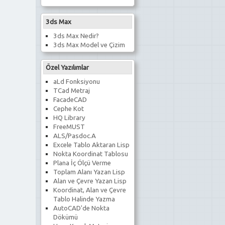
3ds Max
3ds Max Nedir?
3ds Max Model ve Çizim
Özel Yazılımlar
aLd Fonksiyonu
TCad Metraj
FacadeCAD
Cephe Kot
HQ Library
FreeMUST
ALS/Pasdoc.A
Excele Tablo Aktaran Lisp
Nokta Koordinat Tablosu
Plana İç Ölçü Verme
Toplam Alanı Yazan Lisp
Alan ve Çevre Yazan Lisp
Koordinat, Alan ve Çevre
Tablo Halinde Yazma
AutoCAD'de Nokta
Dökümü