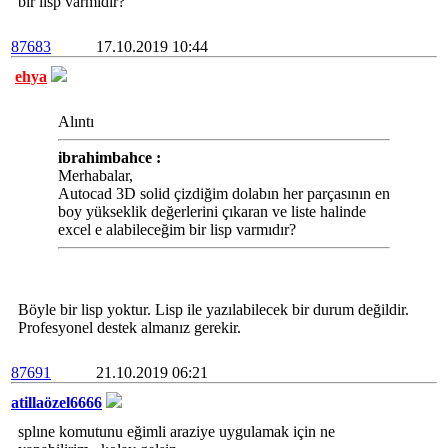
bir lisp varmıdır?
87683
17.10.2019 10:44
ehya
Alıntı
ibrahimbahce :
Merhabalar,
Autocad 3D solid çizdiğim dolabın her parçasının en
boy yükseklik değerlerini çıkaran ve liste halinde
excel e alabileceğim bir lisp varmıdır?
Böyle bir lisp yoktur. Lisp ile yazılabilecek bir durum değildir.
Profesyonel destek almanız gerekir.
87691
21.10.2019 06:21
atillaözel6666
splıne komutunu eğimli araziye uygulamak için ne