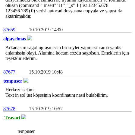
olusan (command "-insert""1t " "_s" 1 (list 12345.678
123456.789) 0) verisi autocad dosyasına copyala ve yapıstırla
aktarılmalıdır.
87659
10.10.2019 14:00
alpayelmas
Arkadasim sagol ugrasmissin bir seyler yapmissin ama yanlis
anlamissin olayi. Alumina hocam cozdu sagolsun. Emeklerin için
teşekkür ederim.
87677
15.10.2019 10:48
tempuser
Herkeze selam,
Text in sol üst köşesinin koordinatını nasıl bulabilirim.
87678
15.10.2019 10:52
Travaci
tempuser