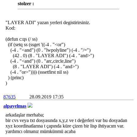
stolzer :
"LAYER ADI" yazan yerleri degistirirsiniz.
Kod:
(defun c:qs (/ ss)
(if (setq ss (ssget '((-4 . "<or")
(-4 . "<and") (0 . "lwpolyline") (-4 . "/=")
(42 . 0) (8 . "LAYER ADI") (-4 . "and>")
(-4 . "<and") (0 . "arc,circle,line")
(8 . "LAYER ADI") (-4 . "and>")
(-4 . "or>")))) (sssetfirst nil ss)
) (princ)
)
87635
28.09.2019 17:35
alpayelmas
arkadaşlar merhaba;
bir cvs veya txt dosyasında x,y,z ve t değerleri var bu dosyadan
xyz koordinatlarına t çapında küre çizen bir lisp ihtiyacım var.
yardımcı olmanız mümkünmü acaba