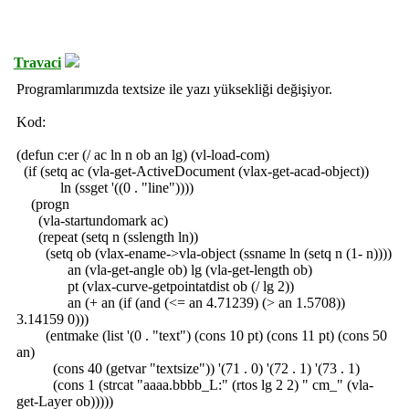
Travaci
Programlarımızda textsize ile yazı yüksekliği değişiyor.
Kod:
(defun c:er (/ ac ln n ob an lg) (vl-load-com)
(if (setq ac (vla-get-ActiveDocument (vlax-get-acad-object))
ln (ssget '((0 . "line"))))
(progn
(vla-startundomark ac)
(repeat (setq n (sslength ln))
(setq ob (vlax-ename->vla-object (ssname ln (setq n (1- n))))
an (vla-get-angle ob) lg (vla-get-length ob)
pt (vlax-curve-getpointatdist ob (/ lg 2))
an (+ an (if (and (<= an 4.71239) (> an 1.5708))
3.14159 0)))
(entmake (list '(0 . "text") (cons 10 pt) (cons 11 pt) (cons 50
an)
(cons 40 (getvar "textsize")) '(71 . 0) '(72 . 1) '(73 . 1)
(cons 1 (strcat "aaaa.bbbb_L:" (rtos lg 2 2) " cm_" (vla-
get-Layer ob)))))