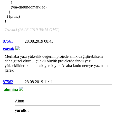
)
(vla-endundomark ac)
)
) (princ)
)
Travaci (26.08.2019 06:15 GMT)
87561
28.08.2019 08:43
yaratk
Merhaba yazı yükselik değerini projede anlık değiştirebilsem
daha güzel olurdu. çünkü büyük projelerde farklı yazı
yükseklikleri kullanmak gerekiyor. Acaba kodu nereye yazmam
gerek.
87562
28.08.2019 11:11
alumina
Alıntı
yaratk :