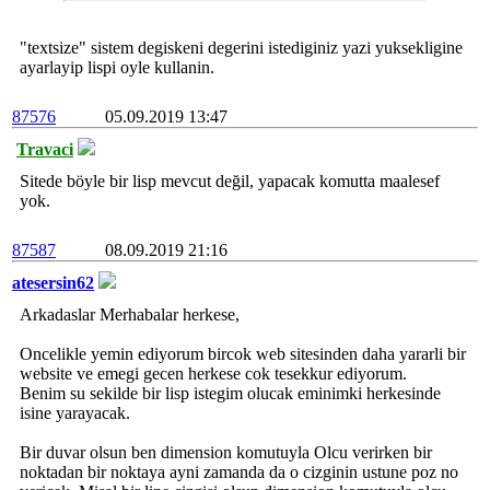
"textsize" sistem degiskeni degerini istediginiz yazi yuksekligine
ayarlayip lispi oyle kullanin.
87576
05.09.2019 13:47
Travaci
Sitede böyle bir lisp mevcut değil, yapacak komutta maalesef
yok.
87587
08.09.2019 21:16
atesersin62
Arkadaslar Merhabalar herkese,
Oncelikle yemin ediyorum bircok web sitesinden daha yararli bir
website ve emegi gecen herkese cok tesekkur ediyorum.
Benim su sekilde bir lisp istegim olucak eminimki herkesinde
isine yarayacak.
Bir duvar olsun ben dimension komutuyla Olcu verirken bir
noktadan bir noktaya ayni zamanda da o cizginin ustune poz no