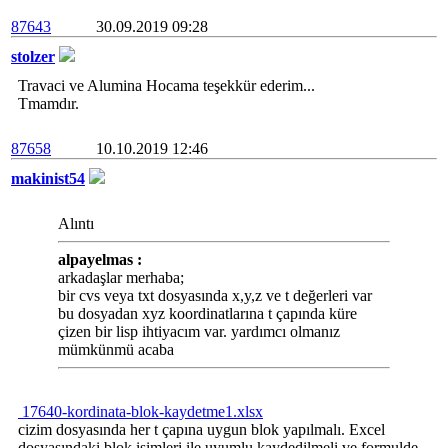
87643
30.09.2019 09:28
stolzer
Travaci ve Alumina Hocama teşekkür ederim...
Tmamdır.
87658
10.10.2019 12:46
makinist54
Alıntı
alpayelmas :
arkadaşlar merhaba;
bir cvs veya txt dosyasında x,y,z ve t değerleri var
bu dosyadan xyz koordinatlarına t çapında küre
çizen bir lisp ihtiyacım var. yardımcı olmanız
mümkünmü acaba
17640-kordinata-blok-kaydetme1.xlsx
cizim dosyasında her t çapına uygun blok yapılmalı. Excel
dosyasındaki blok isimleri ile uyumlu kaydedilmeli ve formulde