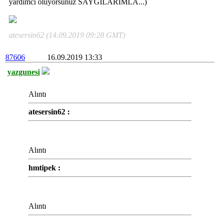
yardımcı oluyorsunuz SAYGILARIMLA...)
atesersin62 (14.09.2019 09:28 GMT)
87606
16.09.2019 13:33
yazgunesi
Alıntı
atesersin62 :
Alıntı
hmtipek :
Alıntı