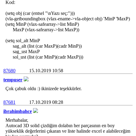
Kod:
(setq obj (car (entsel "\nYazı seç:")))
(vla-getboundingbox (vlax-ename->vla-object obj) 'MinP 'MaxP)
(setq MinP (vlax-safearray->list MinP)
MaxP (vlax-safearray->list MaxP))
(setq sol_alt MinP
sag_alt (list (car MaxP)(cadr MinP))
sag_ust MaxP
sol_ust (list (car MinP)(cadr MaxP)))
87680
15.10.2019 10:58
tempuser
Çok çabuk oldu :) ikinizede teşekkürler.
87681
17.10.2019 08:28
ibrahimbahce
Merhabalar,
Autocad 3D solid çizdiğim dolabın her parçasının en boy
yükseklik değerlerini çıkaran ve liste halinde excel e alabileceğim