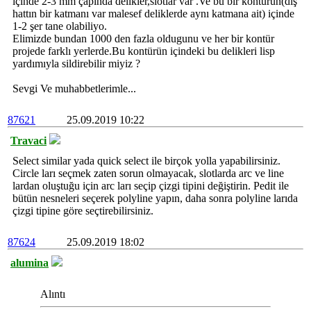
içinde 2-3 mm çapında delikler,slotlar var .Ve bu bir kontürün(dış
hattın bir katmanı var malesef deliklerde aynı katmana ait) içinde
1-2 şer tane olabiliyo.
Elimizde bundan 1000 den fazla oldugunu ve her bir kontür
projede farklı yerlerde.Bu kontürün içindeki bu delikleri lisp
yardımıyla sildirebilir miyiz ?
Sevgi Ve muhabbetlerimle...
87621
25.09.2019 10:22
Travaci
Select similar yada quick select ile birçok yolla yapabilirsiniz.
Circle ları seçmek zaten sorun olmayacak, slotlarda arc ve line
lardan oluştuğu için arc ları seçip çizgi tipini değiştirin. Pedit ile
bütün nesneleri seçerek polyline yapın, daha sonra polyline larıda
çizgi tipine göre seçtirebilirsiniz.
87624
25.09.2019 18:02
alumina
Alıntı