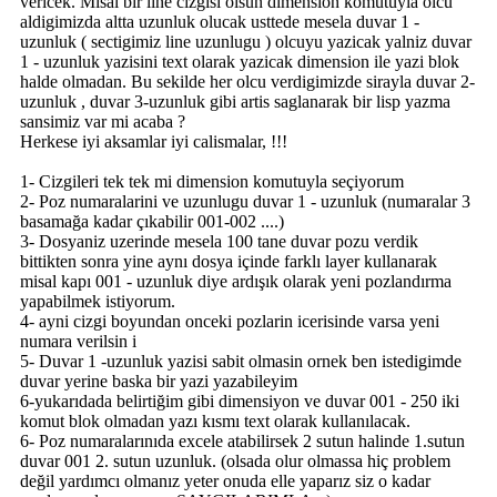
vericek. Misal bir line cizgisi olsun dimension komutuyla olcu
aldigimizda altta uzunluk olucak usttede mesela duvar 1 -
uzunluk ( sectigimiz line uzunlugu ) olcuyu yazicak yalniz duvar
1 - uzunluk yazisini text olarak yazicak dimension ile yazi blok
halde olmadan. Bu sekilde her olcu verdigimizde sirayla duvar 2-
uzunluk , duvar 3-uzunluk gibi artis saglanarak bir lisp yazma
sansimiz var mi acaba ?
Herkese iyi aksamlar iyi calismalar, !!!
1- Cizgileri tek tek mi dimension komutuyla seçiyorum
2- Poz numaralarini ve uzunlugu duvar 1 - uzunluk (numaralar 3
basamağa kadar çıkabilir 001-002 ....)
3- Dosyaniz uzerinde mesela 100 tane duvar pozu verdik
bittikten sonra yine aynı dosya içinde farklı layer kullanarak
misal kapı 001 - uzunluk diye ardışık olarak yeni pozlandırma
yapabilmek istiyorum.
4- ayni cizgi boyundan onceki pozlarin icerisinde varsa yeni
numara verilsin i
5- Duvar 1 -uzunluk yazisi sabit olmasin ornek ben istedigimde
duvar yerine baska bir yazi yazabileyim
6-yukarıdada belirtiğim gibi dimensiyon ve duvar 001 - 250 iki
komut blok olmadan yazı kısmı text olarak kullanılacak.
6- Poz numaralarınıda excele atabilirsek 2 sutun halinde 1.sutun
duvar 001 2. sutun uzunluk. (olsada olur olmassa hiç problem
değil yardımcı olmanız yeter onuda elle yaparız siz o kadar