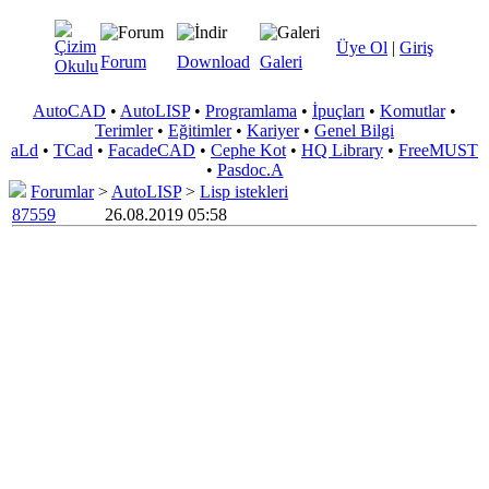
Üye Ol
|
Giriş
Forum
Download
Galeri
AutoCAD
•
AutoLISP
•
Programlama
•
İpuçları
•
Komutlar
•
Terimler
•
Eğitimler
•
Kariyer
•
Genel Bilgi
aLd
•
TCad
•
FacadeCAD
•
Cephe Kot
•
HQ Library
•
FreeMUST
•
Pasdoc.A
Forumlar
>
AutoLISP
>
Lisp istekleri
87559
26.08.2019 05:58