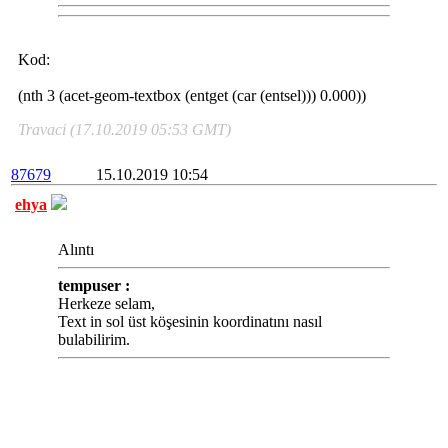
Kod:
(nth 3 (acet-geom-textbox (entget (car (entsel))) 0.000))
Travaci (17.10.2019 05:53 GMT)
87679
15.10.2019 10:54
ehya
Alıntı
tempuser :
Herkeze selam,
Text in sol üst köşesinin koordinatını nasıl
bulabilirim.