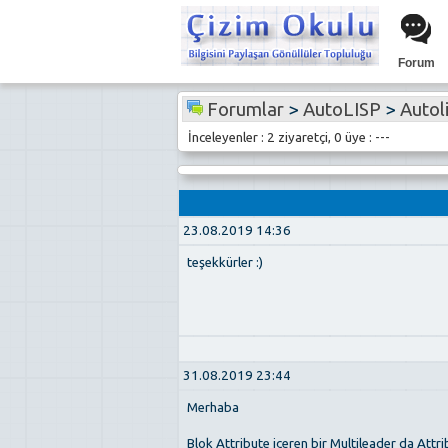
Forum
Forumlar
>
AutoLISP
>
Autolis
İnceleyenler : 2 ziyaretçi, 0 üye : ---
23.08.2019 14:36
teşekkürler :)
31.08.2019 23:44
Merhaba
Blok Attribute içeren bir Multileader da Attr