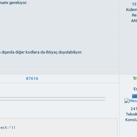
amamı gerekiyor.
159
Kıdem
Re
AN
n dışında diğer kodlara da ihtiyaç duyulabiliyor.
87616
Tr
E
241
Tekni
Konst
ect:"))