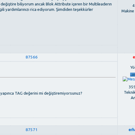
 değiştire biliyorum ancak Blok Attribute içeren bir Multileaderın
4
gili yardımlarınızı rica ediyorum. Şimdiden teşekkürler
Makine
87566
e
Yö
359
Tekni
yapınca TAG değerini mi değiştiremiyorsunuz?
An
87571
erh