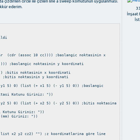
nda çizdirilen circle ile çizilen line a sweep komutunun uygulanması.
kkür ederim.
33
İnşaat
İs
ildi
 10 cc)))) ;baslangic noktasinin x
)) ;baslangic noktasinin y koordinati
) ;bitis noktasinin x koordinati
) ;bitis noktasinin y koordinati
y1 5) 0) (list (+ x1 5) (- y1 5) 0)) ;baslangic
tasi Kotunu Giriniz: "))
y2 5) 0) (list (+ x2 5) (- y2 5) 0)) ;bitis noktasina
 Kotunu Giriniz: "))
(mm) Giriniz: "))
ist x2 y2 cz2) "") ;z koordinatlarina göre line