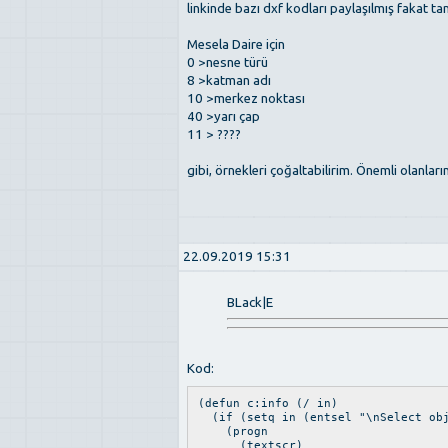
linkinde bazı dxf kodları paylaşılmış fakat t
Mesela Daire için
0 >nesne türü
8 >katman adı
10 >merkez noktası
40 >yarı çap
11 > ????
gibi, örnekleri çoğaltabilirim. Önemli olanları
22.09.2019 15:31
BLack|E
Kod:
(defun c:info (/ in)
(if (setq in (entsel "\nSelect obj
(progn
(textscr)