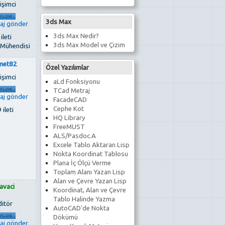
işimci
3ds Max
3ds Max Nedir?
 ileti
3ds Max Model ve Çizim
 Mühendisi
met82
Özel Yazılımlar
işimci
aLd Fonksiyonu
TCad Metraj
FacadeCAD
Cephe Kot
 ileti
HQ Library
FreeMUST
ALS/Pasdoc.A
Excele Tablo Aktaran Lisp
Nokta Koordinat Tablosu
Plana İç Ölçü Verme
Toplam Alanı Yazan Lisp
Alan ve Çevre Yazan Lisp
avaci
Koordinat, Alan ve Çevre
Tablo Halinde Yazma
ditör
AutoCAD'de Nokta
Dökümü