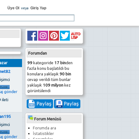
Üye Ol
Giriş Yap
veya
Forumdan
99
kategoride
17 bin
den
azar
fazla konu başlatıldı bu
met82
konulara yaklaşık
90 bin
cevap verildi tüm bunlar
işimci
yaklaşık
109 milyon
kez
görüntülendi
 ileti
an195
Forum Menüsü
işimci
Forumda ara
İstatistikler