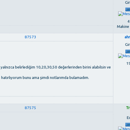
Gir
4
Makine
87573
ah
Gir
19
alnızca belirlediğim 10,20,30,50 değerlerinden birini alabilsin ve
e hatırlıyorum bunu ama şimdi notlarımda bulamadım.
87575
Tr
E