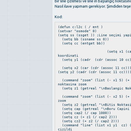
bir line çizilmesi ve line in başlangıç noktası
Nasıl ilave yapmam gerekiyor. Şimdiden teşe
Kod:
(defun c:l2c ( / ent )
(setvar "osmode" 0)
(setq ss (ssget )) ;Line seçimi yap
(setq bb (ssname ss 0))
(setq cc (entget bb))
(setq x1 (car (cdr (assoc
koordinati
(setq y1 (cadr (cdr (assoc 10 cc))
(setq x2 (car (cdr (assoc 11 cc)))
(setq y2 (cadr (cdr (assoc 11 cc)))
(command "zoom" (list (- x1 5) (+ 
noktasina zoom
(setq z1 (getreal "\nBaslangic Nok
(command "zoom" (list (- x2 5) (+ 
zoom
(setq z2 (getreal "\nBitis Noktasi
(setq cap (getreal "\nBoru Capini 
(setq cap2 (/ cap 1000))
(setq cz (+ z1 (/ cap2 2)))
(setq cz2 (+ z2 (/ cap2 2)))
(command "line" (list x1 y1 cz) (l
cizildi