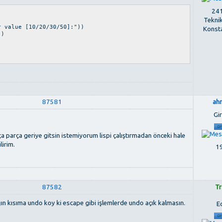
241
Tekni
 value [10/20/30/50]:"))
Konst
))
87581
ah
Gir
ça parça geriye gitsin istemiyorum lispi çalıştırmadan önceki hale
lirim.
19
87582
Tr
ın kısıma undo koy ki escape gibi işlemlerde undo açık kalmasın.
E