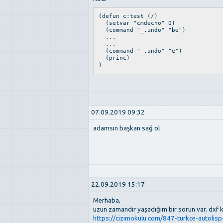
(defun c:test (/)
(setvar "cmdecho" 0)
(command "_.undo" "be")
...
...
(command "_.undo" "e")
(princ)
)
07.09.2019 09:32
adamsın başkan sağ ol
22.09.2019 15:17
Merhaba,
uzun zamandır yaşadığım bir sorun var. dxf k
https://cizimokulu.com/847-turkce-autolisp-