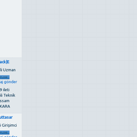
ack|E
li Uzman
 ileti
li Teknik
ssam
KARA
uttasar
 Girişimci