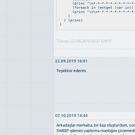
(princ "\n*-*-*-*-*-*-*-*-*-*-*-
(foreach in (entget (car in)) (
(princ "\n\n*-*-*-*-*-*-*-*-*-*-
)
) (princ)
)
Travaci (23.09.2019 06:57 GMT)
22.09.2019 16:01
Teşekkür ederim.
07.10.2019 14:44
Arkadaşlar merhaba, bir lisp oluşturdum, so
SWEEP işlemini yaptırma mantığını çözemedim