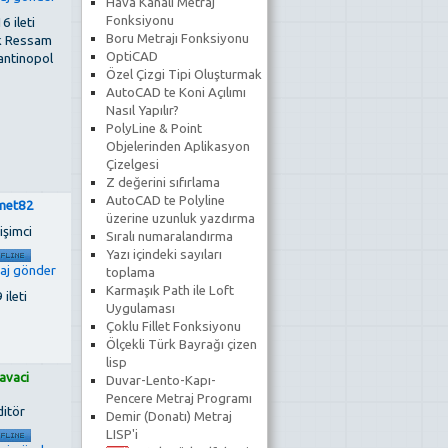
Hava Kanalı Metraj
Fonksiyonu
6 ileti
Boru Metrajı Fonksiyonu
k Ressam
OptiCAD
antinopol
Özel Çizgi Tipi Oluşturmak
AutoCAD te Koni Açılımı
Nasıl Yapılır?
PolyLine & Point
Objelerinden Aplikasyon
Çizelgesi
Z değerini sıfırlama
AutoCAD te Polyline
met82
üzerine uzunluk yazdırma
işimci
Sıralı numaralandırma
Yazı içindeki sayıları
toplama
Karmaşık Path ile Loft
 ileti
Uygulaması
Çoklu Fillet Fonksiyonu
Ölçekli Türk Bayrağı çizen
lisp
avaci
Duvar-Lento-Kapı-
Pencere Metraj Programı
ditör
Demir (Donatı) Metraj
LISP'i