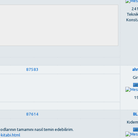
241
Tekni
Konst
87583
ah
Gir
19
87614
BL
Kıdem
odlarının tamamını nasıl temin edebilirim.
kitabi.html