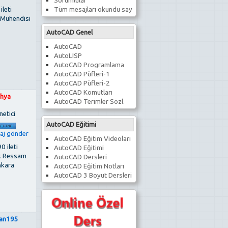
Sorumlular
Tüm mesajları okundu say
 ileti
 Mühendisi
AutoCAD Genel
AutoCAD
AutoLISP
AutoCAD Programlama
AutoCAD Püfleri-1
AutoCAD Püfleri-2
AutoCAD Komutları
hya
AutoCAD Terimler Sözl.
netici
AutoCAD Eğitimi
AutoCAD Eğitim Videoları
0 ileti
AutoCAD Eğitimi
k Ressam
AutoCAD Dersleri
kara
AutoCAD Eğitim Notları
AutoCAD 3 Boyut Dersleri
an195