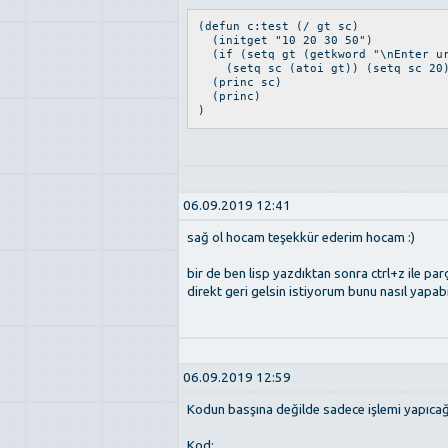
(defun c:test (/ gt sc)
(initget "10 20 30 50")
(if (setq gt (getkword "\nEnter ur
(setq sc (atoi gt)) (setq sc 20
(princ sc)
(princ)
)
06.09.2019 12:41
sağ ol hocam teşekkür ederim hocam :)
bir de ben lisp yazdıktan sonra ctrl+z ile par
direkt geri gelsin istiyorum bunu nasıl yapabi
06.09.2019 12:59
Kodun basşına değilde sadece işlemi yapıcağ
Kod: