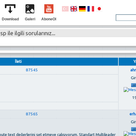
Download
Galeri
AboneOl
p ile ilgili sorularınız...
İleti
Y
87545
ah
Gir
19
87565
erh
Gir
ibute text değerlerini set etmeye çalışıyorum. Standart Multileader