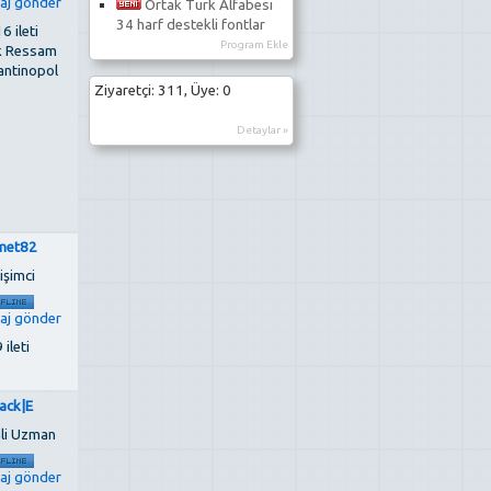
Ortak Türk Alfabesi
34 harf destekli fontlar
6 ileti
Program Ekle
k Ressam
antinopol
Ziyaretçi: 311, Üye: 0
Detaylar »
met82
işimci
 ileti
ack|E
li Uzman