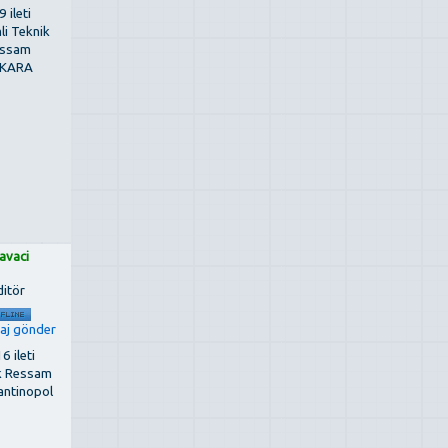
 ileti
li Teknik
ssam
KARA
avaci
ditör
6 ileti
k Ressam
antinopol