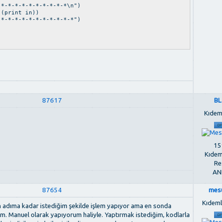
*-*-*-*-*-*-*-*-*\n")
print in))
*-*-*-*-*-*-*-*-*-*")
87617
BL
Kıdem
159
Kıdem
Re
AN
87654
mes
Kıdemli
n adıma kadar istediğim şekilde işlem yapıyor ama en sonda
. Manuel olarak yapıyorum haliyle. Yaptırmak istediğim, kodlarla