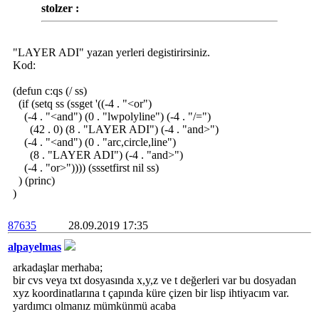
stolzer :
"LAYER ADI" yazan yerleri degistirirsiniz.
Kod:
(defun c:qs (/ ss)
(if (setq ss (ssget '((-4 . "<or")
(-4 . "<and") (0 . "lwpolyline") (-4 . "/=")
(42 . 0) (8 . "LAYER ADI") (-4 . "and>")
(-4 . "<and") (0 . "arc,circle,line")
(8 . "LAYER ADI") (-4 . "and>")
(-4 . "or>")))) (sssetfirst nil ss)
) (princ)
)
87635
28.09.2019 17:35
alpayelmas
arkadaşlar merhaba;
bir cvs veya txt dosyasında x,y,z ve t değerleri var bu dosyadan
xyz koordinatlarına t çapında küre çizen bir lisp ihtiyacım var.
yardımcı olmanız mümkünmü acaba