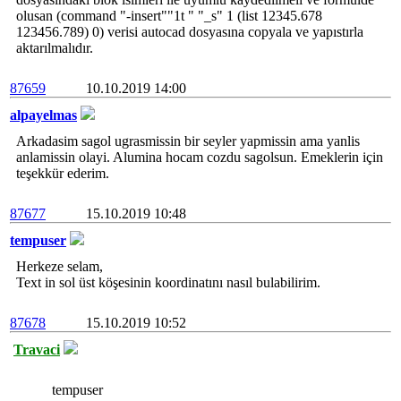
olusan (command "-insert""1t " "_s" 1 (list 12345.678
123456.789) 0) verisi autocad dosyasına copyala ve yapıstırla
aktarılmalıdır.
87659
10.10.2019 14:00
alpayelmas
Arkadasim sagol ugrasmissin bir seyler yapmissin ama yanlis
anlamissin olayi. Alumina hocam cozdu sagolsun. Emeklerin için
teşekkür ederim.
87677
15.10.2019 10:48
tempuser
Herkeze selam,
Text in sol üst köşesinin koordinatını nasıl bulabilirim.
87678
15.10.2019 10:52
Travaci
tempuser