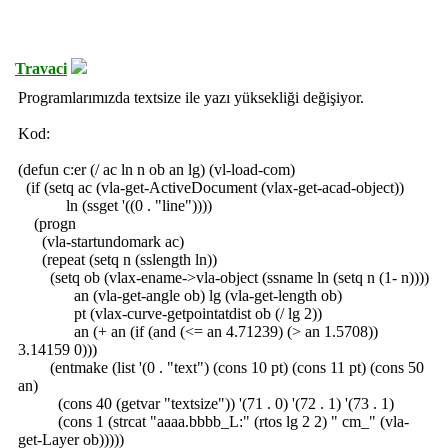
Travaci
Programlarımızda textsize ile yazı yüksekliği değişiyor.
Kod:
(defun c:er (/ ac ln n ob an lg) (vl-load-com)
(if (setq ac (vla-get-ActiveDocument (vlax-get-acad-object))
ln (ssget '((0 . "line"))))
(progn
(vla-startundomark ac)
(repeat (setq n (sslength ln))
(setq ob (vlax-ename->vla-object (ssname ln (setq n (1- n))))
an (vla-get-angle ob) lg (vla-get-length ob)
pt (vlax-curve-getpointatdist ob (/ lg 2))
an (+ an (if (and (<= an 4.71239) (> an 1.5708))
3.14159 0)))
(entmake (list '(0 . "text") (cons 10 pt) (cons 11 pt) (cons 50
an)
(cons 40 (getvar "textsize")) '(71 . 0) '(72 . 1) '(73 . 1)
(cons 1 (strcat "aaaa.bbbb_L:" (rtos lg 2 2) " cm_" (vla-
get-Layer ob)))))