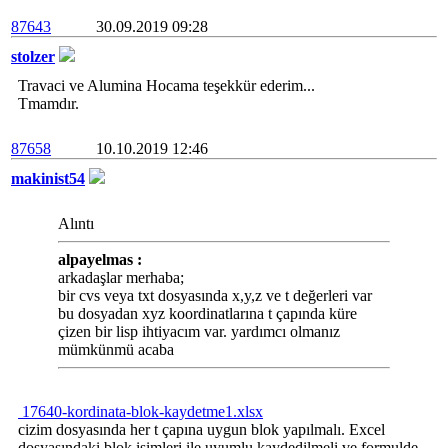
87643
30.09.2019 09:28
stolzer
Travaci ve Alumina Hocama teşekkür ederim...
Tmamdır.
87658
10.10.2019 12:46
makinist54
Alıntı
alpayelmas :
arkadaşlar merhaba;
bir cvs veya txt dosyasında x,y,z ve t değerleri var
bu dosyadan xyz koordinatlarına t çapında küre
çizen bir lisp ihtiyacım var. yardımcı olmanız
mümkünmü acaba
17640-kordinata-blok-kaydetme1.xlsx
cizim dosyasında her t çapına uygun blok yapılmalı. Excel
dosyasındaki blok isimleri ile uyumlu kaydedilmeli ve formulde