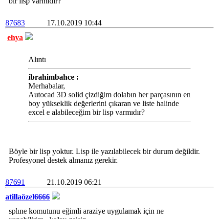
bir lisp varmıdır?
87683
17.10.2019 10:44
ehya
Alıntı
ibrahimbahce :
Merhabalar,
Autocad 3D solid çizdiğim dolabın her parçasının en
boy yükseklik değerlerini çıkaran ve liste halinde
excel e alabileceğim bir lisp varmıdır?
Böyle bir lisp yoktur. Lisp ile yazılabilecek bir durum değildir.
Profesyonel destek almanız gerekir.
87691
21.10.2019 06:21
atillaözel6666
splıne komutunu eğimli araziye uygulamak için ne