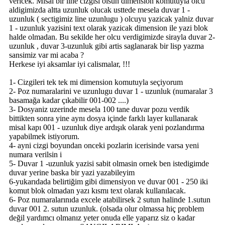
vericek. Misal bir line cizgisi olsun dimension komutuyla olcu
aldigimizda altta uzunluk olucak usttede mesela duvar 1 -
uzunluk ( sectigimiz line uzunlugu ) olcuyu yazicak yalniz duvar
1 - uzunluk yazisini text olarak yazicak dimension ile yazi blok
halde olmadan. Bu sekilde her olcu verdigimizde sirayla duvar 2-
uzunluk , duvar 3-uzunluk gibi artis saglanarak bir lisp yazma
sansimiz var mi acaba ?
Herkese iyi aksamlar iyi calismalar, !!!
1- Cizgileri tek tek mi dimension komutuyla seçiyorum
2- Poz numaralarini ve uzunlugu duvar 1 - uzunluk (numaralar 3
basamağa kadar çıkabilir 001-002 ....)
3- Dosyaniz uzerinde mesela 100 tane duvar pozu verdik
bittikten sonra yine aynı dosya içinde farklı layer kullanarak
misal kapı 001 - uzunluk diye ardışık olarak yeni pozlandırma
yapabilmek istiyorum.
4- ayni cizgi boyundan onceki pozlarin icerisinde varsa yeni
numara verilsin i
5- Duvar 1 -uzunluk yazisi sabit olmasin ornek ben istedigimde
duvar yerine baska bir yazi yazabileyim
6-yukarıdada belirtiğim gibi dimensiyon ve duvar 001 - 250 iki
komut blok olmadan yazı kısmı text olarak kullanılacak.
6- Poz numaralarınıda excele atabilirsek 2 sutun halinde 1.sutun
duvar 001 2. sutun uzunluk. (olsada olur olmassa hiç problem
değil yardımcı olmanız yeter onuda elle yaparız siz o kadar