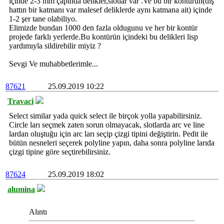
içinde 2-3 mm çapında delikler,slotlar var .Ve bu bir kontürün(dış
hattın bir katmanı var malesef deliklerde aynı katmana ait) içinde
1-2 şer tane olabiliyo.
Elimizde bundan 1000 den fazla oldugunu ve her bir kontür
projede farklı yerlerde.Bu kontürün içindeki bu delikleri lisp
yardımıyla sildirebilir miyiz ?
Sevgi Ve muhabbetlerimle...
87621
25.09.2019 10:22
Travaci
Select similar yada quick select ile birçok yolla yapabilirsiniz.
Circle ları seçmek zaten sorun olmayacak, slotlarda arc ve line
lardan oluştuğu için arc ları seçip çizgi tipini değiştirin. Pedit ile
bütün nesneleri seçerek polyline yapın, daha sonra polyline larıda
çizgi tipine göre seçtirebilirsiniz.
87624
25.09.2019 18:02
alumina
Alıntı