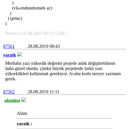
)
(vla-endundomark ac)
)
) (princ)
)
Travaci (26.08.2019 06:15 GMT)
87561
28.08.2019 08:43
yaratk
Merhaba yazı yükselik değerini projede anlık değiştirebilsem
daha güzel olurdu. çünkü büyük projelerde farklı yazı
yükseklikleri kullanmak gerekiyor. Acaba kodu nereye yazmam
gerek.
87562
28.08.2019 11:11
alumina
Alıntı
yaratk :