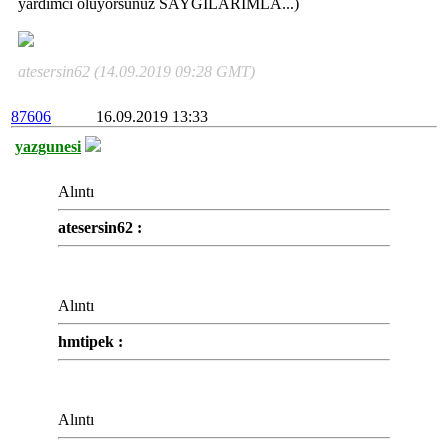
yardımcı oluyorsunuz SAYGILARIMLA...)
atesersin62 (14.09.2019 09:28 GMT)
87606
16.09.2019 13:33
yazgunesi
Alıntı
atesersin62 :
Alıntı
hmtipek :
Alıntı