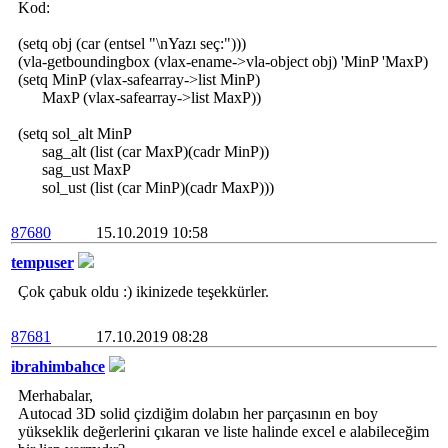
Kod:
(setq obj (car (entsel "\nYazı seç:")))
(vla-getboundingbox (vlax-ename->vla-object obj) 'MinP 'MaxP)
(setq MinP (vlax-safearray->list MinP)
MaxP (vlax-safearray->list MaxP))
(setq sol_alt MinP
sag_alt (list (car MaxP)(cadr MinP))
sag_ust MaxP
sol_ust (list (car MinP)(cadr MaxP)))
87680
15.10.2019 10:58
tempuser
Çok çabuk oldu :) ikinizede teşekkürler.
87681
17.10.2019 08:28
ibrahimbahce
Merhabalar,
Autocad 3D solid çizdiğim dolabın her parçasının en boy
yükseklik değerlerini çıkaran ve liste halinde excel e alabileceğim