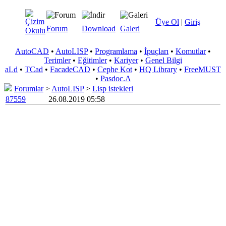
Üye Ol
|
Giriş
Forum
Download
Galeri
AutoCAD
•
AutoLISP
•
Programlama
•
İpuçları
•
Komutlar
•
Terimler
•
Eğitimler
•
Kariyer
•
Genel Bilgi
aLd
•
TCad
•
FacadeCAD
•
Cephe Kot
•
HQ Library
•
FreeMUST
•
Pasdoc.A
Forumlar
>
AutoLISP
>
Lisp istekleri
87559
26.08.2019 05:58