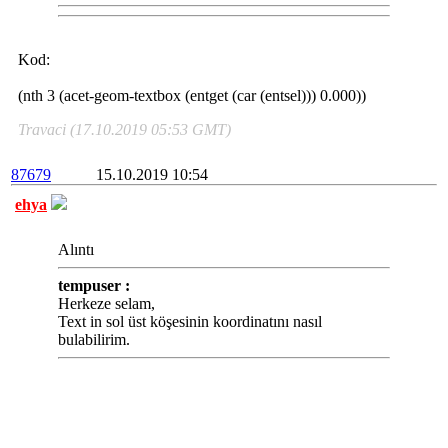
Kod:
(nth 3 (acet-geom-textbox (entget (car (entsel))) 0.000))
Travaci (17.10.2019 05:53 GMT)
87679
15.10.2019 10:54
ehya
Alıntı
tempuser :
Herkeze selam,
Text in sol üst köşesinin koordinatını nasıl
bulabilirim.