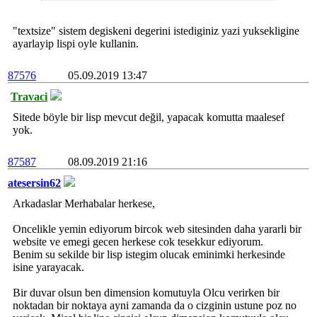
"textsize" sistem degiskeni degerini istediginiz yazi yuksekligine
ayarlayip lispi oyle kullanin.
87576
05.09.2019 13:47
Travaci
Sitede böyle bir lisp mevcut değil, yapacak komutta maalesef
yok.
87587
08.09.2019 21:16
atesersin62
Arkadaslar Merhabalar herkese,
Oncelikle yemin ediyorum bircok web sitesinden daha yararli bir
website ve emegi gecen herkese cok tesekkur ediyorum.
Benim su sekilde bir lisp istegim olucak eminimki herkesinde
isine yarayacak.
Bir duvar olsun ben dimension komutuyla Olcu verirken bir
noktadan bir noktaya ayni zamanda da o cizginin ustune poz no