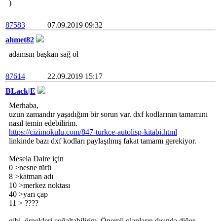
)
87583
07.09.2019 09:32
ahmet82
adamsın başkan sağ ol
87614
22.09.2019 15:17
BLack|E
Merhaba,
uzun zamandır yaşadığım bir sorun var. dxf kodlarının tamamını
nasıl temin edebilirim.
https://cizimokulu.com/847-turkce-autolisp-kitabi.html
linkinde bazı dxf kodları paylaşılmış fakat tamamı gerekiyor.
Mesela Daire için
0 >nesne türü
8 >katman adı
10 >merkez noktası
40 >yarı çap
11 > ????
gibi, örnekleri çoğaltabilirim. Önemli olanların dışında diğer