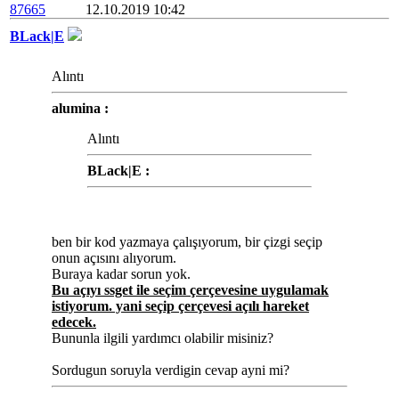
87665
12.10.2019 10:42
BLack|E
Alıntı
alumina :
Alıntı
BLack|E :
ben bir kod yazmaya çalışıyorum, bir çizgi seçip
onun açısını alıyorum.
Buraya kadar sorun yok.
Bu açıyı ssget ile seçim çerçevesine uygulamak
istiyorum. yani seçip çerçevesi açılı hareket
edecek.
Bununla ilgili yardımcı olabilir misiniz?
Sordugun soruyla verdigin cevap ayni mi?