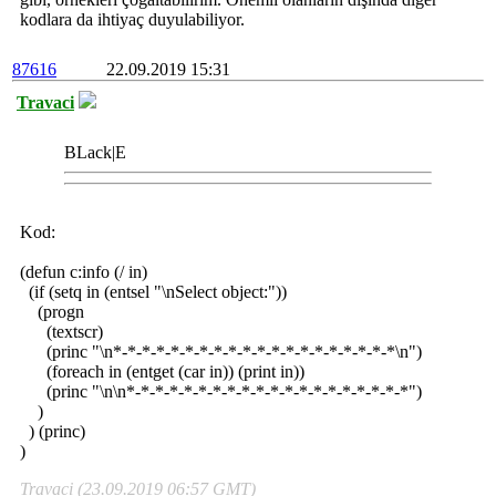
kodlara da ihtiyaç duyulabiliyor.
87616
22.09.2019 15:31
Travaci
BLack|E
Kod:
(defun c:info (/ in)
(if (setq in (entsel "\nSelect object:"))
(progn
(textscr)
(princ "\n*-*-*-*-*-*-*-*-*-*-*-*-*-*-*-*-*-*-*-*\n")
(foreach in (entget (car in)) (print in))
(princ "\n\n*-*-*-*-*-*-*-*-*-*-*-*-*-*-*-*-*-*-*-*")
)
) (princ)
)
Travaci (23.09.2019 06:57 GMT)