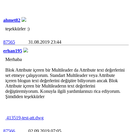
ahmet82
teşekkürler :)
87565
31.08.2019 23:44
erhan195
Merhaba
Blok Attribute içeren bir Multileader da Attribute text değerlerini
set etmeye çalışıyorum. Standart Multileader veya Attribute
içeren blogun text değerlerini değiştire biliyorum ancak Blok
Attribute içeren bir Multileaderın text değerlerini
değiştiremiyorum. Konuyla ilgili yardımlarınızı rica ediyorum.
Şimdiden teşekkürler
413519-test-att.dwg
87566
02.09.2019 07:05