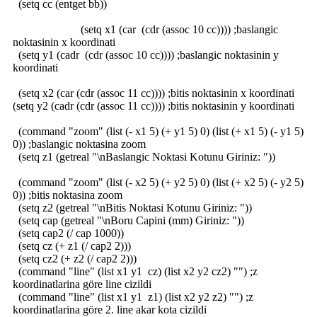
(setq cc (entget bb))
(setq x1 (car (cdr (assoc 10 cc)))) ;baslangic
noktasinin x koordinati
(setq y1 (cadr (cdr (assoc 10 cc)))) ;baslangic noktasinin y
koordinati
(setq x2 (car (cdr (assoc 11 cc)))) ;bitis noktasinin x koordinati
(setq y2 (cadr (cdr (assoc 11 cc)))) ;bitis noktasinin y koordinati
(command "zoom" (list (- x1 5) (+ y1 5) 0) (list (+ x1 5) (- y1 5)
0)) ;baslangic noktasina zoom
(setq z1 (getreal "\nBaslangic Noktasi Kotunu Giriniz: "))
(command "zoom" (list (- x2 5) (+ y2 5) 0) (list (+ x2 5) (- y2 5)
0)) ;bitis noktasina zoom
(setq z2 (getreal "\nBitis Noktasi Kotunu Giriniz: "))
(setq cap (getreal "\nBoru Capini (mm) Giriniz: "))
(setq cap2 (/ cap 1000))
(setq cz (+ z1 (/ cap2 2)))
(setq cz2 (+ z2 (/ cap2 2)))
(command "line" (list x1 y1 cz) (list x2 y2 cz2) "") ;z
koordinatlarina göre line cizildi
(command "line" (list x1 y1 z1) (list x2 y2 z2) "") ;z
koordinatlarina göre 2. line akar kota cizildi