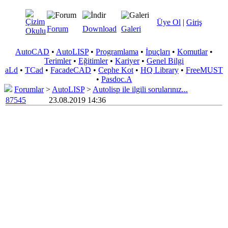
Üye Ol
|
Giriş
Forum
Download
Galeri
AutoCAD
•
AutoLISP
•
Programlama
•
İpuçları
•
Komutlar
•
Terimler
•
Eğitimler
•
Kariyer
•
Genel Bilgi
aLd
•
TCad
•
FacadeCAD
•
Cephe Kot
•
HQ Library
•
FreeMUST
•
Pasdoc.A
Forumlar
>
AutoLISP
>
Autolisp ile ilgili sorularınız...
87545
23.08.2019 14:36