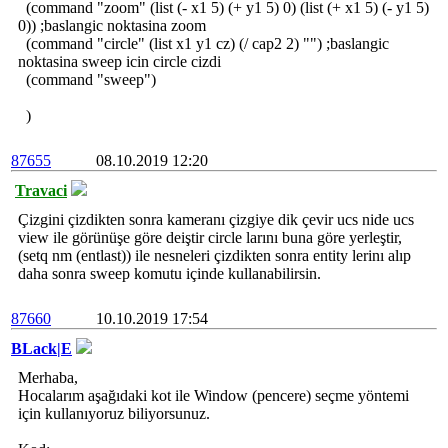
(command "zoom" (list (- x1 5) (+ y1 5) 0) (list (+ x1 5) (- y1 5)
0)) ;baslangic noktasina zoom
(command "circle" (list x1 y1 cz) (/ cap2 2) "") ;baslangic
noktasina sweep icin circle cizdi
(command "sweep")
)
87655
08.10.2019 12:20
Travaci
Çizgini çizdikten sonra kameranı çizgiye dik çevir ucs nide ucs
view ile görünüşe göre deiştir circle larını buna göre yerleştir,
(setq nm (entlast)) ile nesneleri çizdikten sonra entity lerinı alıp
daha sonra sweep komutu içinde kullanabilirsin.
87660
10.10.2019 17:54
BLack|E
Merhaba,
Hocalarım aşağıdaki kot ile Window (pencere) seçme yöntemi
için kullanıyoruz biliyorsunuz.