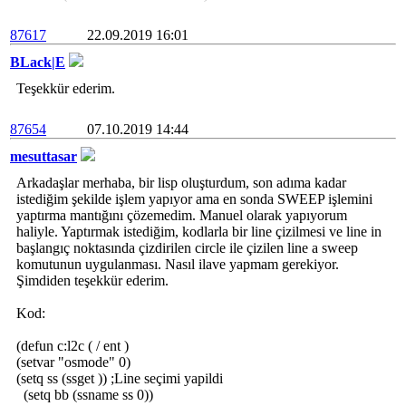
87617
22.09.2019 16:01
BLack|E
Teşekkür ederim.
87654
07.10.2019 14:44
mesuttasar
Arkadaşlar merhaba, bir lisp oluşturdum, son adıma kadar
istediğim şekilde işlem yapıyor ama en sonda SWEEP işlemini
yaptırma mantığını çözemedim. Manuel olarak yapıyorum
haliyle. Yaptırmak istediğim, kodlarla bir line çizilmesi ve line in
başlangıç noktasında çizdirilen circle ile çizilen line a sweep
komutunun uygulanması. Nasıl ilave yapmam gerekiyor.
Şimdiden teşekkür ederim.
Kod:
(defun c:l2c ( / ent )
(setvar "osmode" 0)
(setq ss (ssget )) ;Line seçimi yapildi
(setq bb (ssname ss 0))