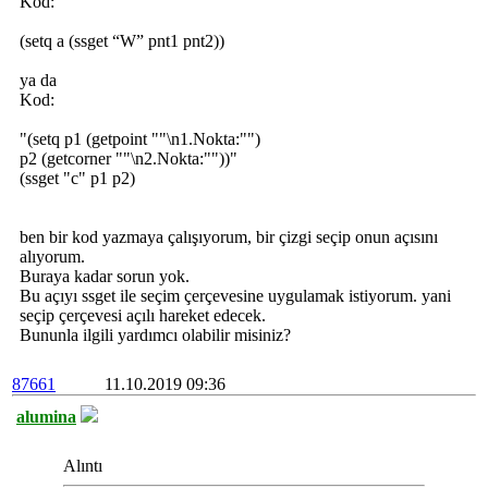
Kod:
(setq a (ssget “W” pnt1 pnt2))
ya da
Kod:
"(setq p1 (getpoint ""\n1.Nokta:"")
p2 (getcorner ""\n2.Nokta:""))"
(ssget "c" p1 p2)
ben bir kod yazmaya çalışıyorum, bir çizgi seçip onun açısını
alıyorum.
Buraya kadar sorun yok.
Bu açıyı ssget ile seçim çerçevesine uygulamak istiyorum. yani
seçip çerçevesi açılı hareket edecek.
Bununla ilgili yardımcı olabilir misiniz?
87661
11.10.2019 09:36
alumina
Alıntı