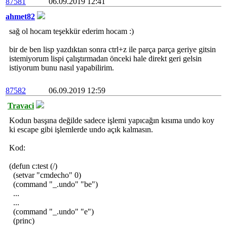
87581
06.09.2019 12:41
ahmet82
sağ ol hocam teşekkür ederim hocam :)
bir de ben lisp yazdıktan sonra ctrl+z ile parça parça geriye gitsin
istemiyorum lispi çalıştırmadan önceki hale direkt geri gelsin
istiyorum bunu nasıl yapabilirim.
87582
06.09.2019 12:59
Travaci
Kodun basşına değilde sadece işlemi yapıcağın kısıma undo koy
ki escape gibi işlemlerde undo açık kalmasın.
Kod:
(defun c:test (/)
(setvar "cmdecho" 0)
(command "_.undo" "be")
...
...
(command "_.undo" "e")
(princ)