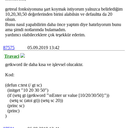
getreal fonksiyonuna şart koymak istiyorum yalnızca belirlediğim
10,20,30,50 değerlerinden birini alabilsin ve defaultta da 20
olsun.
Bunu nasıl yapabilirim daha önce yaptım diye hatırlıyorum bunu
ama şimdi notlarımda bulamadım.
yardımcı olabileceklere çok teşekkür ederim.
87575
05.09.2019 13:42
Travaci
getkword ile daha kısa ve işlevsel olucaktır.
Kod:
(defun c:test (/ gt sc)
(initget "10 20 30 50")
(if (setq gt (getkword "\nEnter ur value [10/20/30/50]:"))
(setq sc (atoi gt)) (setq sc 20))
(princ sc)
(princ)
)