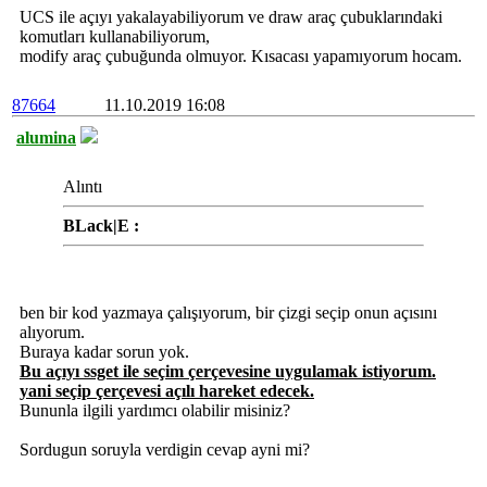
UCS ile açıyı yakalayabiliyorum ve draw araç çubuklarındaki
komutları kullanabiliyorum,
modify araç çubuğunda olmuyor. Kısacası yapamıyorum hocam.
87664
11.10.2019 16:08
alumina
Alıntı
BLack|E :
ben bir kod yazmaya çalışıyorum, bir çizgi seçip onun açısını
alıyorum.
Buraya kadar sorun yok.
Bu açıyı ssget ile seçim çerçevesine uygulamak istiyorum.
yani seçip çerçevesi açılı hareket edecek.
Bununla ilgili yardımcı olabilir misiniz?
Sordugun soruyla verdigin cevap ayni mi?