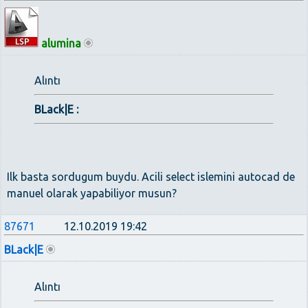
alumina
Alıntı
BLack|E :
Ilk basta sordugum buydu. Acili select islemini autocad de
manuel olarak yapabiliyor musun?
87671
12.10.2019 19:42
BLack|E
Alıntı