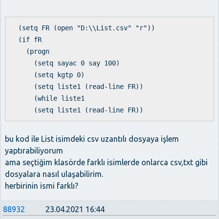
(setq FR (open "D:\\List.csv" "r"))
(if fR
(progn
(setq sayac 0 say 100)
(setq kgtp 0)
(setq liste1 (read-line FR))
(while liste1
(setq liste1 (read-line FR))
bu kod ile List isimdeki csv uzantılı dosyaya işlem
yaptırabiliyorum
ama seçtiğim klasörde farklı isimlerde onlarca csv,txt gibi
dosyalara nasıl ulaşabilirim.
herbirinin ismi farklı?
88932
23.04.2021 16:44