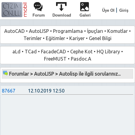
|
Üye Ol
Giriş
Forum
Download
Galeri
AutoCAD
•
AutoLISP
•
Programlama
•
İpuçları
•
Komutlar
•
Terimler
•
Eğitimler
•
Kariyer
•
Genel Bilgi
aLd
•
TCad
•
FacadeCAD
•
Cephe Kot
•
HQ Library
•
FreeMUST
•
Pasdoc.A
Forumlar
>
AutoLISP
>
Autolisp ile ilgili sorularınız...
87667
12.10.2019 12:50