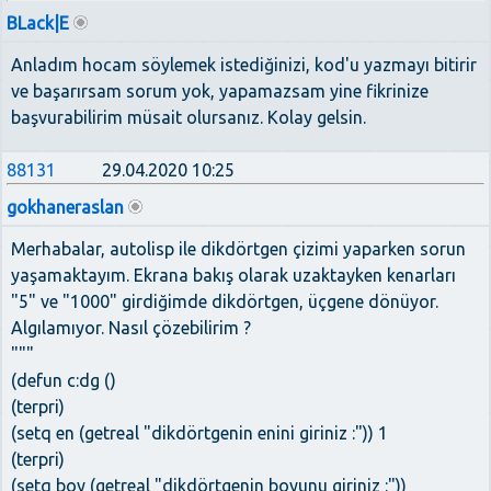
BLack|E
Anladım hocam söylemek istediğinizi, kod'u yazmayı bitirir
ve başarırsam sorum yok, yapamazsam yine fikrinize
başvurabilirim müsait olursanız. Kolay gelsin.
88131
29.04.2020 10:25
gokhaneraslan
Merhabalar, autolisp ile dikdörtgen çizimi yaparken sorun
yaşamaktayım. Ekrana bakış olarak uzaktayken kenarları
"5" ve "1000" girdiğimde dikdörtgen, üçgene dönüyor.
Algılamıyor. Nasıl çözebilirim ?
"""
(defun c:dg ()
(terpri)
(setq en (getreal "dikdörtgenin enini giriniz :")) 1
(terpri)
(setq boy (getreal "dikdörtgenin boyunu giriniz :"))