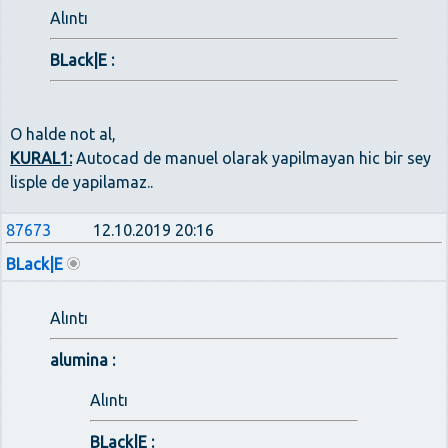
Alıntı
BLack|E :
O halde not al,
KURAL1:
Autocad de manuel olarak yapilmayan hic bir sey
lisple de yapilamaz..
87673
12.10.2019 20:16
BLack|E
Alıntı
alumina :
Alıntı
BLack|E :