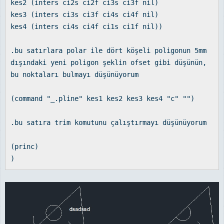
kes2 (inters ci2s ci2f ci3s ci3f nil)
kes3 (inters ci3s ci3f ci4s ci4f nil)
kes4 (inters ci4s ci4f ci1s ci1f nil))
.bu satırlara polar ile dört köşeli poligonun 5mm
dışındaki yeni poligon şeklin ofset gibi düşünün,
bu noktaları bulmayı düşünüyorum
(command "_.pline" kes1 kes2 kes3 kes4 "c" "")
.bu satıra trim komutunu çalıştırmayı düşünüyorum
(princ)
)