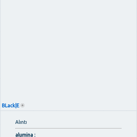
BLack|E
Alıntı
alumina :