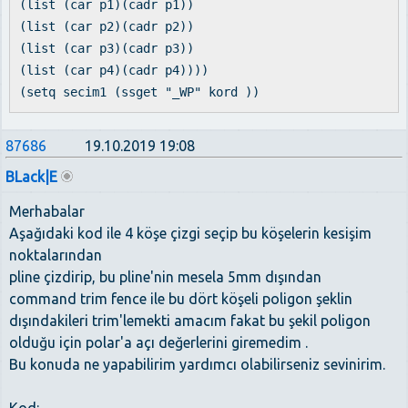
(list (car p1)(cadr p1))
(list (car p2)(cadr p2))
(list (car p3)(cadr p3))
(list (car p4)(cadr p4))))
(setq secim1 (ssget "_WP" kord ))
87686
19.10.2019 19:08
BLack|E
Merhabalar
Aşağıdaki kod ile 4 köşe çizgi seçip bu köşelerin kesişim
noktalarından
pline çizdirip, bu pline'nin mesela 5mm dışından
command trim fence ile bu dört köşeli poligon şeklin
dışındakileri trim'lemekti amacım fakat bu şekil poligon
olduğu için polar'a açı değerlerini giremedim .
Bu konuda ne yapabilirim yardımcı olabilirseniz sevinirim.