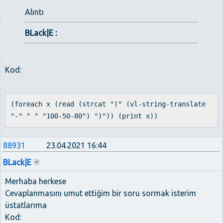
Alıntı
BLack|E :
Kod:
(foreach x (read (strcat "(" (vl-string-translate
"-" " " "100-50-80") ")")) (print x))
88931
23.04.2021 16:44
BLack|E
Merhaba herkese
Cevaplanmasını umut ettiğim bir soru sormak isterim
üstatlarıma
Kod: