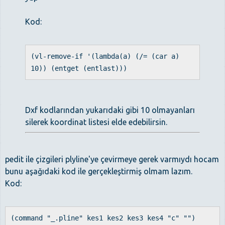
Kod:
(vl-remove-if '(lambda(a) (/= (car a)
10)) (entget (entlast)))
Dxf kodlarından yukarıdaki gibi 10 olmayanları
silerek koordinat listesi elde edebilirsin.
pedit ile çizgileri plyline'ye çevirmeye gerek varmıydı hocam
bunu aşağıdaki kod ile gerçekleştirmiş olmam lazım.
Kod:
(command "_.pline" kes1 kes2 kes3 kes4 "c" "")