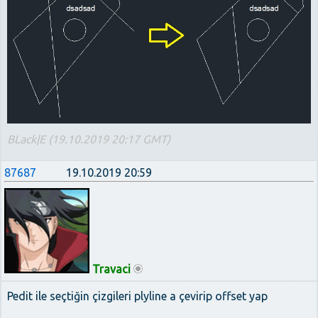
BLack|E (19.10.2019 20:17 GMT)
87687
19.10.2019 20:59
Travaci
Pedit ile seçtiğin çizgileri plyline a çevirip offset yap