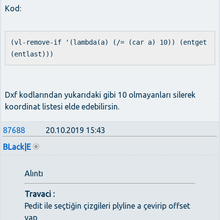
Kod:
(vl-remove-if '(lambda(a) (/= (car a) 10)) (entget
(entlast)))
Dxf kodlarından yukarıdaki gibi 10 olmayanları silerek
koordinat listesi elde edebilirsin.
87688
20.10.2019 15:43
BLack|E
Alıntı
Travaci :
Pedit ile seçtiğin çizgileri plyline a çevirip offset
yap