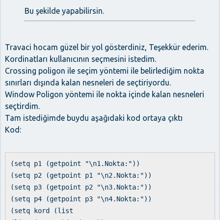
Bu şekilde yapabilirsin.
Travaci hocam güzel bir yol gösterdiniz, Teşekkür ederim.
Kordinatları kullanıcının seçmesini istedim.
Crossing poligon ile seçim yöntemi ile belirlediğim nokta
sınırları dışında kalan nesneleri de seçtiriyordu.
Window Poligon yöntemi ile nokta içinde kalan nesneleri
seçtirdim.
Tam istediğimde buydu aşağıdaki kod ortaya çıktı
Kod:
(setq p1 (getpoint "\n1.Nokta:"))
(setq p2 (getpoint p1 "\n2.Nokta:"))
(setq p3 (getpoint p2 "\n3.Nokta:"))
(setq p4 (getpoint p3 "\n4.Nokta:"))
(setq kord (list