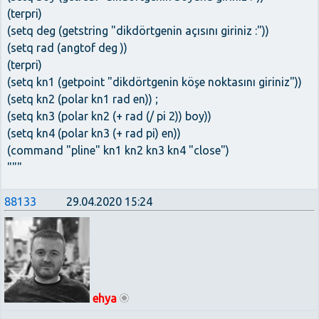
(terpri)
(setq deg (getstring "dikdörtgenin açısını giriniz :"))
(setq rad (angtof deg ))
(terpri)
(setq kn1 (getpoint "dikdörtgenin köşe noktasını giriniz"))
(setq kn2 (polar kn1 rad en)) ;
(setq kn3 (polar kn2 (+ rad (/ pi 2)) boy))
(setq kn4 (polar kn3 (+ rad pi) en))
(command "pline" kn1 kn2 kn3 kn4 "close")
"""
88133
29.04.2020 15:24
ehya