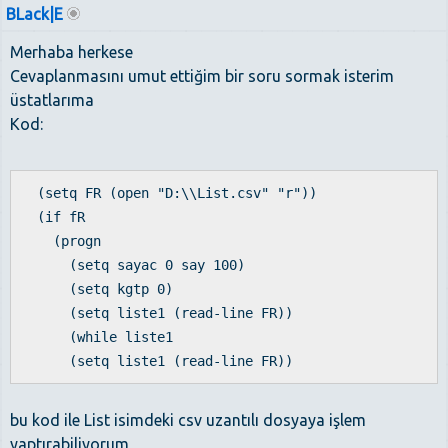
BLack|E
Merhaba herkese
Cevaplanmasını umut ettiğim bir soru sormak isterim
üstatlarıma
Kod:
(setq FR (open "D:\\List.csv" "r"))
(if fR
(progn
(setq sayac 0 say 100)
(setq kgtp 0)
(setq liste1 (read-line FR))
(while liste1
(setq liste1 (read-line FR))
bu kod ile List isimdeki csv uzantılı dosyaya işlem
yaptırabiliyorum