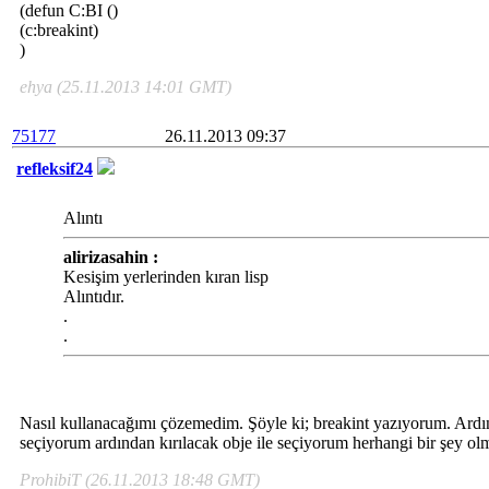
(defun C:BI ()
(c:breakint)
)
ehya (25.11.2013 14:01 GMT)
75177
26.11.2013 09:37
refleksif24
Alıntı
alirizasahin :
Kesişim yerlerinden kıran lisp
Alıntıdır.
.
.
Nasıl kullanacağımı çözemedim. Şöyle ki; breakint yazıyorum. Ard
seçiyorum ardından kırılacak obje ile seçiyorum herhangi bir şey 
ProhibiT (26.11.2013 18:48 GMT)