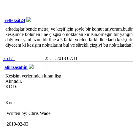
refleksif24
arkadaşlar bende metraj ve keşif için şöyle bir komut arıyorum.bütün l
kesişimde bölünen line çizgisi o noktadan kırılsın.örneğin bir yangın
dağılıyor yani uzun bir line a 5 farklı yerden farklı line larla kesişt
diyecem ki kesişim noktalarını bul ve sürekli çizgiyi bu noktalard
75171
25.11.2013 07:11
alirizasahin
Kesişim yerlerinden kıran lisp
Alıntıdır.
KOD:
Kod:
;Written by: Chris Wade
;2010-02-03