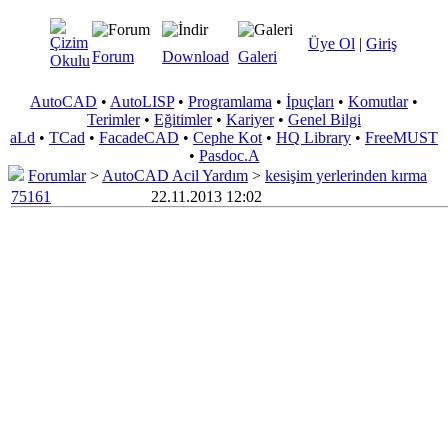
Üye Ol
|
Giriş
Forum
Download
Galeri
AutoCAD
•
AutoLISP
•
Programlama
•
İpuçları
•
Komutlar
•
Terimler
•
Eğitimler
•
Kariyer
•
Genel Bilgi
aLd
•
TCad
•
FacadeCAD
•
Cephe Kot
•
HQ Library
•
FreeMUST
•
Pasdoc.A
Forumlar
>
AutoCAD Acil Yardım
>
kesişim yerlerinden kırma
75161
22.11.2013 12:02