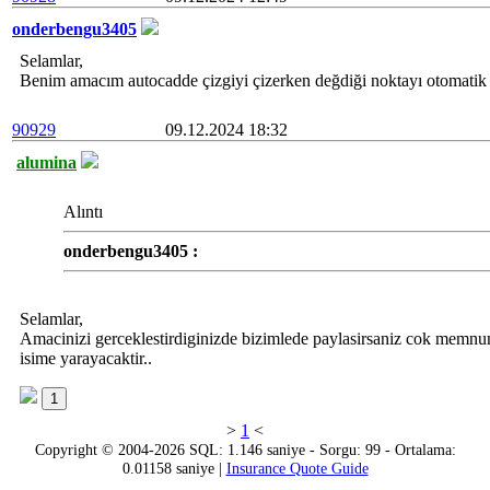
onderbengu3405
Selamlar,
Benim amacım autocadde çizgiyi çizerken değdiği noktayı otomatik kı
90929
09.12.2024 18:32
alumina
Alıntı
onderbengu3405 :
Selamlar,
Amacinizi gerceklestirdiginizde bizimlede paylasirsaniz cok memnun
isime yarayacaktir..
1
>
1
<
Copyright © 2004-2026 SQL: 1.146 saniye - Sorgu: 99 - Ortalama:
0.01158 saniye |
Insurance Quote Guide