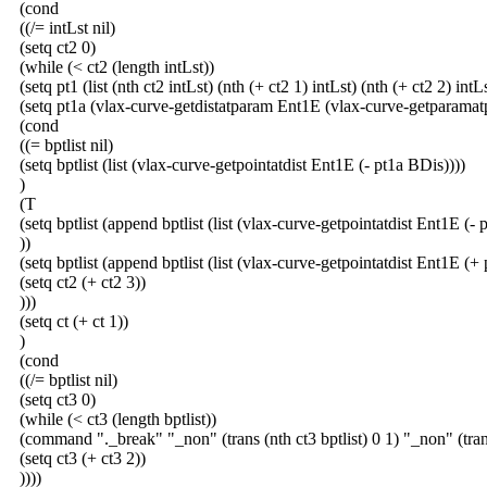
(cond
((/= intLst nil)
(setq ct2 0)
(while (< ct2 (length intLst))
(setq pt1 (list (nth ct2 intLst) (nth (+ ct2 1) intLst) (nth (+ ct2 2) intLs
(setq pt1a (vlax-curve-getdistatparam Ent1E (vlax-curve-getparamat
(cond
((= bptlist nil)
(setq bptlist (list (vlax-curve-getpointatdist Ent1E (- pt1a BDis))))
)
(T
(setq bptlist (append bptlist (list (vlax-curve-getpointatdist Ent1E (- 
))
(setq bptlist (append bptlist (list (vlax-curve-getpointatdist Ent1E (+
(setq ct2 (+ ct2 3))
)))
(setq ct (+ ct 1))
)
(cond
((/= bptlist nil)
(setq ct3 0)
(while (< ct3 (length bptlist))
(command "._break" "_non" (trans (nth ct3 bptlist) 0 1) "_non" (trans 
(setq ct3 (+ ct3 2))
))))