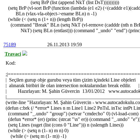
(setq BrP (list (append NkT (list DsT))))))))))
(setq BrP (vl-sort BrP (function (lambda (e1 e2) (<(cadddr e1)(cadd
BLn (vlax-vla-object->ename BLn) n -1)
(while (< (setq n (1+ n)) (length BrP))
(command "Break" BLn (setq NkT (vl-remove (cadddr (nth n BrP)
NkT) (setq BLn (entlast))) (command "_undo" "end") (princ
75189
26.11.2013 19:59
Travaci
Kod:
;|==============================================
| Seçilen gurup obje gurubu veya tüm çizim içindeki Line objel
| alınarak biribiri ile olan intersection noktalarından break edilir. |
| Hazırlayan: M. Şahin Güvercin 13/01/2012 www.autocadok
|_____________________________________________________
(write-line "Hazırlayan: M. Şahin Güvercin - www.autocadokulu.c
(defun c:brk (/ *error* Lines n m Line1 Line2 PnTsL inTsc intPt Li
(command "_.undo" "group") (setvar "cmdecho" 0) (vl-load-com)
(defun *error* (er) (princ (strcat "\n" er)) (command "_.undo" "e")
(setq Lines (ssget (list (cons 0 "Line"))) n (sslength Lines))
(while (> (setq n (1- n) m n) 0)
(while (> (setq m (1- m)) -1)