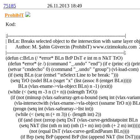
75185
26.11.2013 18:49
ProhibiT
Kod:
;|---------------------------------------------------------------------------|
| BrLn: Breaks selected object to the intersection with same layer obje
| Author: M. Şahin Güvercin (ProhibiT) www.cizimokulu.com 2
|---------------------------------------------------------------------------|;
(defun c:BrLn (/ *error* BLn BrP DsT e int m n NkT TrO)
(defun *error* (e /) (command "_.undo" "end") (if e (princ e)) (pri
(setvar "cmdecho" 0) (command "_.undo" "group") (vl-load-com)
(if (setq BLn (car (entsel "\nSelect Line to be break: ")))
(setq TrO (ssdel BLn (ssget "x" (list (assoc 8 (entget BLn)))))
BLn (vlax-ename->vla-object BLn) n -1) (exit))
(while (< (setq m -3 n (1+ n)) (sslength TrO))
(if (not (minusp (vlax-safearray-get-u-bound (setq int (vlax-varian
(vla-intersectwith (vlax-ename->vla-object (ssname TrO n)) BLn 
(progn (setq int (vlax-safearray->list int))
(while (< (setq m (+ m 3)) (- (length int) 2))
(if (and (not (zerop (setq DsT (vlax-curve-getdistatpoint BLn
(setq NkT (list (nth m int) (nth (1+ m) int) (nth (+ 2 m) int)))))
(not (equal DsT (vlax-curve-getEndParam BLn))))
(if Brp (setq BrP (append BrP (list (append NkT (list DsT))))