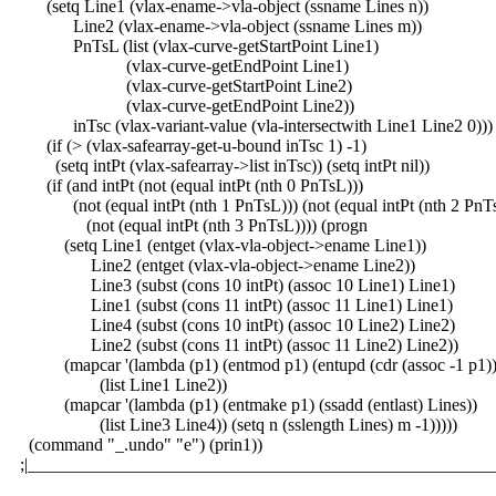
(setq Line1 (vlax-ename->vla-object (ssname Lines n))
Line2 (vlax-ename->vla-object (ssname Lines m))
PnTsL (list (vlax-curve-getStartPoint Line1)
(vlax-curve-getEndPoint Line1)
(vlax-curve-getStartPoint Line2)
(vlax-curve-getEndPoint Line2))
inTsc (vlax-variant-value (vla-intersectwith Line1 Line2 0)))
(if (> (vlax-safearray-get-u-bound inTsc 1) -1)
(setq intPt (vlax-safearray->list inTsc)) (setq intPt nil))
(if (and intPt (not (equal intPt (nth 0 PnTsL)))
(not (equal intPt (nth 1 PnTsL))) (not (equal intPt (nth 2 PnT
(not (equal intPt (nth 3 PnTsL)))) (progn
(setq Line1 (entget (vlax-vla-object->ename Line1))
Line2 (entget (vlax-vla-object->ename Line2))
Line3 (subst (cons 10 intPt) (assoc 10 Line1) Line1)
Line1 (subst (cons 11 intPt) (assoc 11 Line1) Line1)
Line4 (subst (cons 10 intPt) (assoc 10 Line2) Line2)
Line2 (subst (cons 11 intPt) (assoc 11 Line2) Line2))
(mapcar '(lambda (p1) (entmod p1) (entupd (cdr (assoc -1 p1))
(list Line1 Line2))
(mapcar '(lambda (p1) (entmake p1) (ssadd (entlast) Lines))
(list Line3 Line4)) (setq n (sslength Lines) m -1)))))
(command "_.undo" "e") (prin1))
;|_____________________________________________________