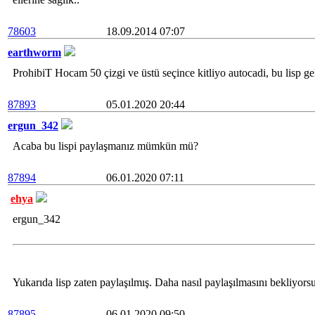
78603
18.09.2014 07:07
earthworm
ProhibiT Hocam 50 çizgi ve üstü seçince kitliyo autocadi, bu lisp geli
87893
05.01.2020 20:44
ergun_342
Acaba bu lispi paylaşmanız mümkün mü?
87894
06.01.2020 07:11
ehya
ergun_342
Yukarıda lisp zaten paylaşılmış. Daha nasıl paylaşılmasını bekliyor
87895
06.01.2020 09:50