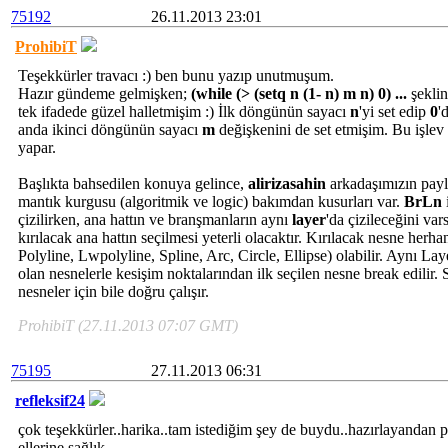
75192
26.11.2013 23:01
ProhibiT
Teşekkürler travacı :) ben bunu yazıp unutmuşum.
Hazır gündeme gelmişken;
(while (> (setq n (1- n) m n) 0) ...
şeklin
tek ifadede güzel halletmişim :) İlk döngünün sayacı
n
'yi set edip
0
'
anda ikinci döngünün sayacı
m
değişkenini de set etmişim. Bu işlev 
yapar.
Başlıkta bahsedilen konuya gelince,
alirizasahin
arkadaşımızın pay
mantık kurgusu (algoritmik ve logic) bakımdan kusurları var.
BrLn
çizilirken, ana hattın ve branşmanların aynı
layer
'da çizileceğini var
kırılacak ana hattın seçilmesi yeterli olacaktır. Kırılacak nesne her
Polyline, Lwpolyline, Spline, Arc, Circle, Ellipse) olabilir. Aynı Lay
olan nesnelerle kesişim noktalarından ilk seçilen nesne break edilir. 
nesneler için bile doğru çalışır.
ProhibiT (27.11.2013 07:07 GMT)
75195
27.11.2013 06:31
refleksif24
çok teşekkürler..harika..tam istediğim şey de buydu..hazırlayandan 
ellerine sağlık..