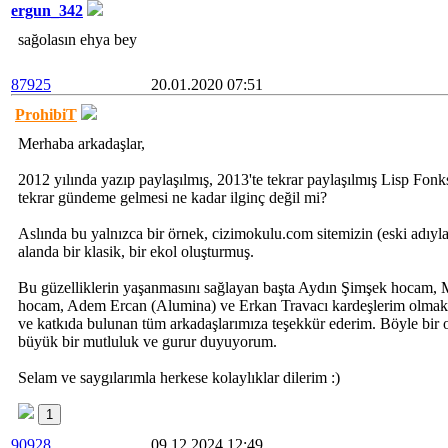
ergun_342
sağolasın ehya bey
87925
20.01.2020 07:51
ProhibiT
Merhaba arkadaşlar,
2012 yılında yazıp paylaşılmış, 2013'te tekrar paylaşılmış Lisp Fonk
tekrar gündeme gelmesi ne kadar ilginç değil mi?
Aslında bu yalnızca bir örnek, cizimokulu.com sitemizin (eski adıy
alanda bir klasik, bir ekol oluşturmuş.
Bu güzelliklerin yaşanmasını sağlayan başta Aydın Şimşek hocam,
hocam, Adem Ercan (Alumina) ve Erkan Travacı kardeşlerim olmak ü
ve katkıda bulunan tüm arkadaşlarımıza teşekkür ederim. Böyle bir
büyük bir mutluluk ve gurur duyuyorum.
Selam ve saygılarımla herkese kolaylıklar dilerim :)
1
90928
09.12.2024 12:49