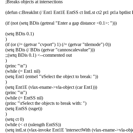
;Breaks objects at intersections
(defun c:BreakInt (/ Ent1 Ent1E EntSS ct IntLst ct2 pt1 pt1a bptlist
(if (not (setq BDis (getreal "Enter a gap distance <0.1>: ")))
(setq BDis 0.1)
)
(if (or (/= (getvar "cvport") 1) (/= (getvar "tilemode") 0))
(setq BDis (/ BDis (getvar "cannoscalevalue")))
;;(setq BDis 0.1) <--commented out
)
(princ "\n")
(while (= Ent1 nil)
(setq Ent1 (entsel "\rSelect the object to break: "))
)
(setq Ent1E (vlax-ename->vla-object (car Ent1)))
(princ "\n")
(while (= EntSS nil)
(princ "\rSelect the objects to break with: ")
(setq EntSS (ssget))
)
(setq ct 0)
(while (< ct (sslength EntSS))
(setq intLst (vlax-invoke Ent1E 'intersectWith (vlax-ename->vla-ob