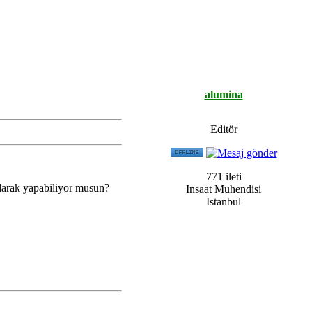
alumina
Editör
771 ileti
olarak yapabiliyor musun?
Insaat Muhendisi
Istanbul