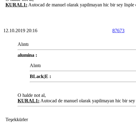
KURAL1:
Autocad de manuel olarak yapilmayan hic bir sey lisple 
12.10.2019 20:16
87673
Alıntı
alumina :
Alıntı
BLack|E :
O halde not al,
KURAL1:
Autocad de manuel olarak yapilmayan hic bir sey l
Teşekkürler