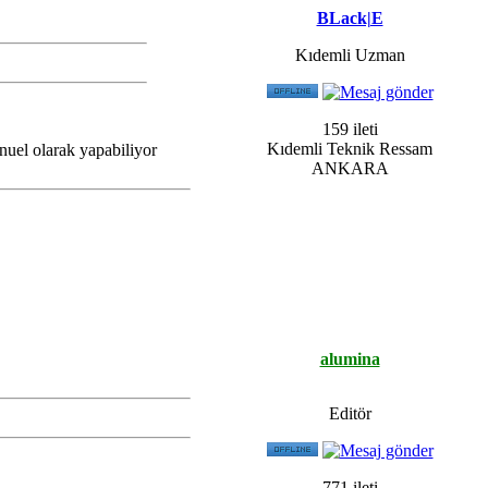
BLack|E
Kıdemli Uzman
159 ileti
Kıdemli Teknik Ressam
nuel olarak yapabiliyor
ANKARA
alumina
Editör
771 ileti