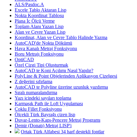
ALS/Pasdoc.A
Excele Tablo Aktaran Lisp
Nokta Koordinat Tablosu
Plana İç Ölçü Verme
Toplam Alanı Yazan Lisp
Alan ve Çevre Yazan Lisp
Koordinat, Alan ve Çevre Tablo Halinde Yazma
AutoCAD'de Nokta Dökümü
Hava Kanalı Metraj Fonksiyonu
Boru Metrajı Fonksiyonu
OptiCAD
Özel Çizgi Tipi Oluşturmak
AutoCAD te Koni Açılımı Nasıl Yapılır?
PolyLine & Point Objelerinden Aplikasyon Çizelgesi
Z değerini sıfırlama
AutoCAD te Polyline üzerine uzunluk yazdırma
Sıralı numaralandırma
Yazı içindeki sayıları toplama
Karmaşık Path ile Loft Uygulaması
Çoklu Fillet Fonksiyonu
Ölçekli Türk Bayrağı çizen lisp
Duvar-Lento-Kapı-Pencere Metraj Programı
Demir (Donatı) Metraj LISP'i
Ortak Türk Alfabesi 34 harf destekli fontlar