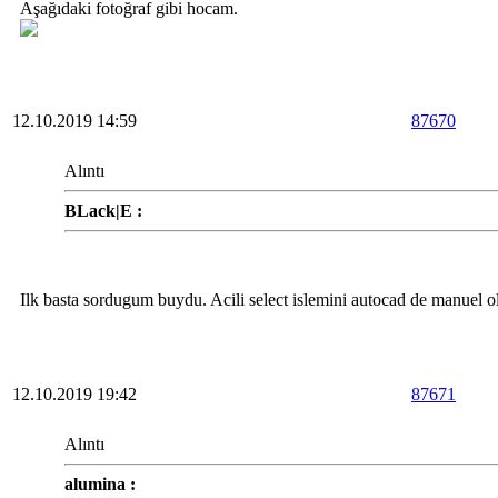
Aşağıdaki fotoğraf gibi hocam.
12.10.2019 14:59
87670
Alıntı
BLack|E :
Ilk basta sordugum buydu. Acili select islemini autocad de manuel 
12.10.2019 19:42
87671
Alıntı
alumina :