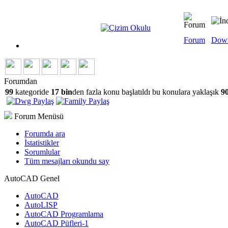
Forum
Dow
Forumdan
99
kategoride
17 bin
den fazla konu başlatıldı bu konulara yaklaşık
90
Forum Menüsü
Forumda ara
İstatistikler
Sorumlular
Tüm mesajları okundu say
AutoCAD Genel
AutoCAD
AutoLISP
AutoCAD Programlama
AutoCAD Püfleri-1