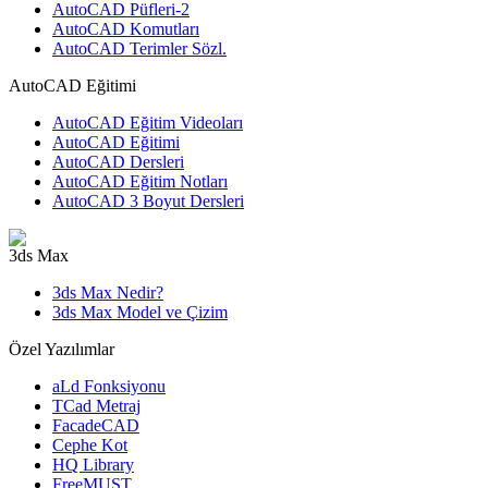
AutoCAD Püfleri-2
AutoCAD Komutları
AutoCAD Terimler Sözl.
AutoCAD Eğitimi
AutoCAD Eğitim Videoları
AutoCAD Eğitimi
AutoCAD Dersleri
AutoCAD Eğitim Notları
AutoCAD 3 Boyut Dersleri
3ds Max
3ds Max Nedir?
3ds Max Model ve Çizim
Özel Yazılımlar
aLd Fonksiyonu
TCad Metraj
FacadeCAD
Cephe Kot
HQ Library
FreeMUST