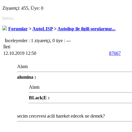
Ziyaretçi: 455, Üye: 0
Detaylar »
Forumlar
>
AutoLISP
>
Autolisp ile ilgili sorularınız...
İnceleyenler : 1 ziyaretçi, 0 üye : ---
İleti
12.10.2019 12:50
87667
Alıntı
alumina :
Alıntı
BLack|E :
secim cercevesi acili hareket edecek ne demek?