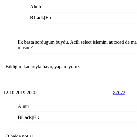
Alıntı
BLack|E :
Ilk basta sordugum buydu. Acili select islemini autocad de ma
musun?
Bildiğim kadarıyla hayır, yapamıyoruz.
12.10.2019 20:02
87672
Alıntı
BLack|E :
O halde not al,