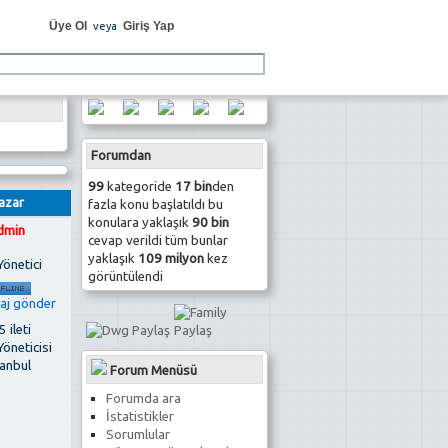
Üye Ol
Giriş Yap
veya
Forumdan
99
kategoride
17 bin
den
azar
fazla konu başlatıldı bu
konulara yaklaşık
90 bin
dmin
cevap verildi tüm bunlar
yaklaşık
109 milyon
kez
Yönetici
görüntülendi
 ileti
Yöneticisi
tanbul
Forum Menüsü
Forumda ara
İstatistikler
Sorumlular