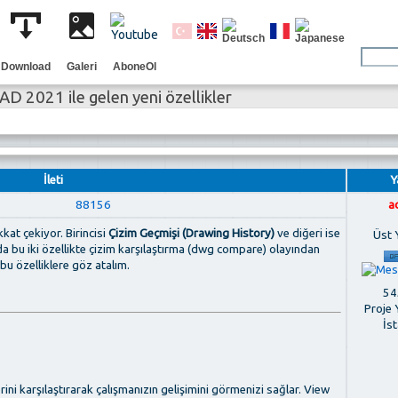
Download
Galeri
AboneOl
D 2021 ile gelen yeni özellikler
İleti
Y
88156
a
kat çekiyor. Birincisi
Çizim Geçmişi (Drawing History)
ve diğeri ise
Üst 
da bu iki özellikte çizim karşılaştırma (dwg compare) olayından
 bu özelliklere göz atalım.
545
Proje 
İs
ini karşılaştırarak çalışmanızın gelişimini görmenizi sağlar. View