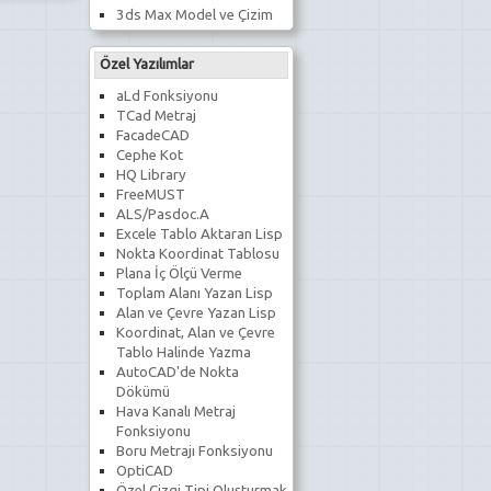
3ds Max Model ve Çizim
Özel Yazılımlar
aLd Fonksiyonu
TCad Metraj
FacadeCAD
Cephe Kot
HQ Library
FreeMUST
ALS/Pasdoc.A
Excele Tablo Aktaran Lisp
Nokta Koordinat Tablosu
Plana İç Ölçü Verme
Toplam Alanı Yazan Lisp
Alan ve Çevre Yazan Lisp
Koordinat, Alan ve Çevre
Tablo Halinde Yazma
AutoCAD'de Nokta
Dökümü
Hava Kanalı Metraj
Fonksiyonu
Boru Metrajı Fonksiyonu
OptiCAD
Özel Çizgi Tipi Oluşturmak