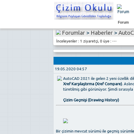
Forum
Forumlar
>
Haberler
>
AutoCA
İnceleyenler : 1 ziyaretçi, 0 üye : ---
19.05.2020 04:57
AutoCAD 2021 ile gelen 2 yeni özellik dik
Xref Karşılaştırma (Xref Compare)
. Aslın
türetilmiş gibi görünüyor. Şimdi sırasıyla
Çizim Geçmişi (Drawing History)
Bir çizimin mevcut sürümü ile geçmiş sürümler