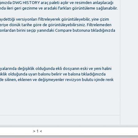
nızda DWG HISTORY araç paleti açılır ve resimden anlaşılacağı
nda ileri geri gezinme ve aradaki farkları görüntüleme sağlanabilir.
ydettiği versiyonları filtreleyerek görüntüleyebilir, yine çizim
geriye dönük tarihe göre de görüntüleyebilirsiniz. Filtrelemeden
nlardan birini seçip yanındaki Compare butonuna tıkladığınızda
yalarında değişiklik olduğunda ekli dosyanın eski ve yeni halini
iklik olduğunda uyarı balonu belirir ve balona tıkladığınızda
imde silinen, eklenen ve değişmeyenler revizyon bulutu içinde renk
>
1
<