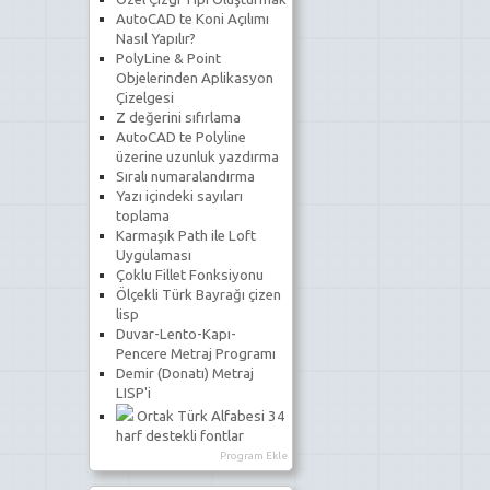
AutoCAD te Koni Açılımı
Nasıl Yapılır?
PolyLine & Point
Objelerinden Aplikasyon
Çizelgesi
Z değerini sıfırlama
AutoCAD te Polyline
üzerine uzunluk yazdırma
Sıralı numaralandırma
Yazı içindeki sayıları
toplama
Karmaşık Path ile Loft
Uygulaması
Çoklu Fillet Fonksiyonu
Ölçekli Türk Bayrağı çizen
lisp
Duvar-Lento-Kapı-
Pencere Metraj Programı
Demir (Donatı) Metraj
LISP'i
Ortak Türk Alfabesi 34
harf destekli fontlar
Program Ekle