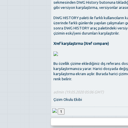
sekmesinden DWG History butonuna tıkladığı
gibi versiyon karşılaştırma, versiyonlar arası
DWG HISTORY paleti ile farklı kullanıcıların ka
üzerinde farklı günlerde yapılan çalışmaları 
sonra DWG HISTORY araç paletindeki versiyo
çizimin eski/yeni durumları karşılaştırılır.
Xref karşılaştırma (Xref compare)
Bu özellik çizime eklediğiniz dış referans dos
karşılaştırmanıza yarar. Harici dosyada değiş
karşılaştırma ekranı açılır. Burada harici çiz
renk belirir.
admin (19.05.2020 05:06 GMT)
Çizim Okulu Ekibi
1