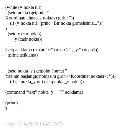
(while (= nokta nil)
(setq nokta (getpoint "
Koordinatı alınacak noktayı girin: "))
(if (= nokta nil) (princ "Bir nokta girmelisiniz..."))
)
(setq x (car nokta)
y (cadr nokta))
(setq aciklama (strcat "x:" (rtos x) " _ y:" (rtos y)))
(princ aciklama)
(setq nokta_y (getpoint ( strcat "
Yazının başlangıç noktasını girin /<Koordinat noktası>: ")))
(if (= nokta_y nil) (setq nokta_y nokta))
(command "text" nokta_y "" "" aciklama)
(princ)
)
ehya (18.04.2009 13:47 GMT)