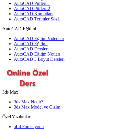
AutoCAD Püfleri-1
AutoCAD Püfleri-2
AutoCAD Komutları
AutoCAD Terimler Sözl.
AutoCAD Eğitimi
AutoCAD Eğitim Videoları
AutoCAD Eğitimi
AutoCAD Dersleri
AutoCAD Eğitim Notları
AutoCAD 3 Boyut Dersleri
3ds Max
3ds Max Nedir?
3ds Max Model ve Çizim
Özel Yazılımlar
aLd Fonksiyonu