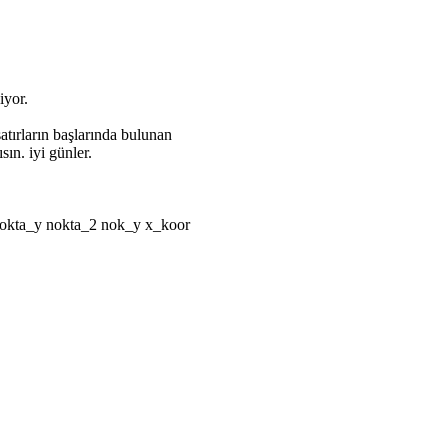
iyor.
atırların başlarında bulunan
sın. iyi günler.
y nokta_y nokta_2 nok_y x_koor