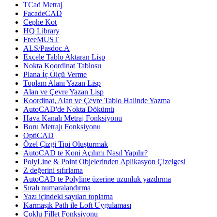
TCad Metraj
FacadeCAD
Cephe Kot
HQ Library
FreeMUST
ALS/Pasdoc.A
Excele Tablo Aktaran Lisp
Nokta Koordinat Tablosu
Plana İç Ölçü Verme
Toplam Alanı Yazan Lisp
Alan ve Çevre Yazan Lisp
Koordinat, Alan ve Çevre Tablo Halinde Yazma
AutoCAD'de Nokta Dökümü
Hava Kanalı Metraj Fonksiyonu
Boru Metrajı Fonksiyonu
OptiCAD
Özel Çizgi Tipi Oluşturmak
AutoCAD te Koni Açılımı Nasıl Yapılır?
PolyLine & Point Objelerinden Aplikasyon Çizelgesi
Z değerini sıfırlama
AutoCAD te Polyline üzerine uzunluk yazdırma
Sıralı numaralandırma
Yazı içindeki sayıları toplama
Karmaşık Path ile Loft Uygulaması
Çoklu Fillet Fonksiyonu