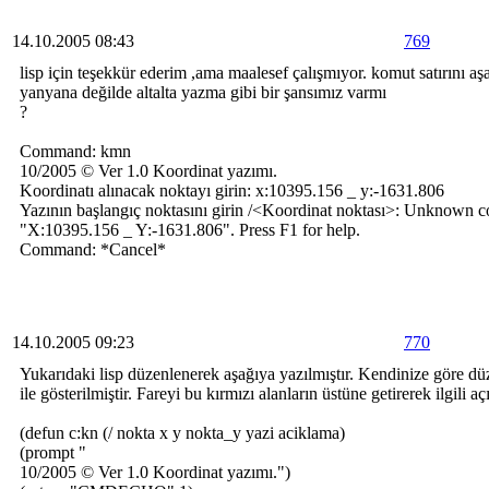
14.10.2005 08:43
769
lisp için teşekkür ederim ,ama maalesef çalışmıyor. komut satırını a
yanyana değilde altalta yazma gibi bir şansımız varmı
?
Command: kmn
10/2005 © Ver 1.0 Koordinat yazımı.
Koordinatı alınacak noktayı girin: x:10395.156 _ y:-1631.806
Yazının başlangıç noktasını girin /<Koordinat noktası>: Unknown
"X:10395.156 _ Y:-1631.806". Press F1 for help.
Command: *Cancel*
14.10.2005 09:23
770
Yukarıdaki lisp düzenlenerek aşağıya yazılmıştır. Kendinize göre düz
ile gösterilmiştir. Fareyi bu kırmızı alanların üstüne getirerek ilgili a
(defun c:kn (/ nokta x y nokta_y yazi aciklama)
(prompt "
10/2005 © Ver 1.0 Koordinat yazımı.")