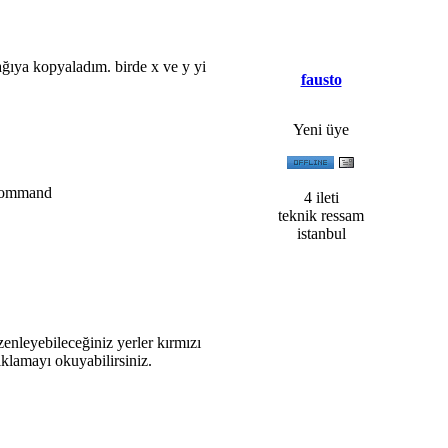
şağıya kopyaladım. birde x ve y yi
fausto
Yeni üye
 command
4 ileti
teknik ressam
istanbul
enleyebileceğiniz yerler kırmızı
çıklamayı okuyabilirsiniz.