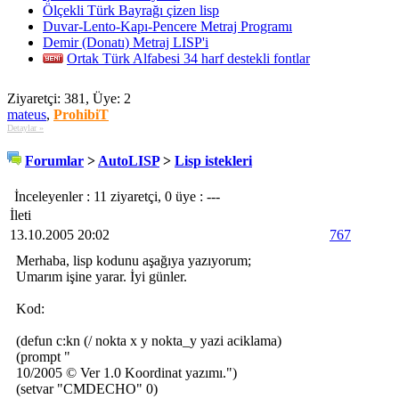
Ölçekli Türk Bayrağı çizen lisp
Duvar-Lento-Kapı-Pencere Metraj Programı
Demir (Donatı) Metraj LISP'i
Ortak Türk Alfabesi 34 harf destekli fontlar
Ziyaretçi: 381, Üye: 2
mateus
,
ProhibiT
Detaylar »
Forumlar
>
AutoLISP
>
Lisp istekleri
İnceleyenler : 11 ziyaretçi, 0 üye : ---
İleti
13.10.2005 20:02
767
Merhaba, lisp kodunu aşağıya yazıyorum;
Umarım işine yarar. İyi günler.
Kod:
(defun c:kn (/ nokta x y nokta_y yazi aciklama)
(prompt "
10/2005 © Ver 1.0 Koordinat yazımı.")
(setvar "CMDECHO" 0)