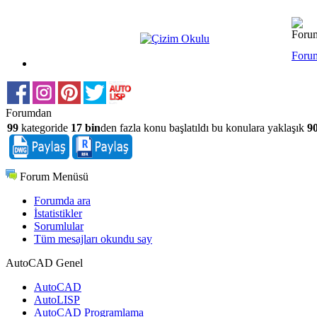
Foru
Forumdan
99
kategoride
17 bin
den fazla konu başlatıldı bu konulara yaklaşık
90
Forum Menüsü
Forumda ara
İstatistikler
Sorumlular
Tüm mesajları okundu say
AutoCAD Genel
AutoCAD
AutoLISP
AutoCAD Programlama