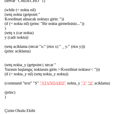
(setvar "CMDECHO" 1)
(while (= nokta nil)
(setq nokta (getpoint "
Koordinatı alınacak noktayı girin: "))
(if (= nokta nil) (princ "Bir nokta girmelisiniz..."))
)
(setq x (car nokta)
y (cadr nokta))
(setq aciklama (strcat "x:" (rtos x) " _ y:" (rtos y)))
(princ aciklama)
(setq nokta_y (getpoint ( strcat "
Yazının başlangıç noktasını girin /<Koordinat noktası>: ")))
(if (= nokta_y nil) (setq nokta_y nokta))
(command "text" "S"
"STANDARD"
nokta_y
"3"
"0"
aciklama)
(princ)
)
Çizim Okulu Ekibi