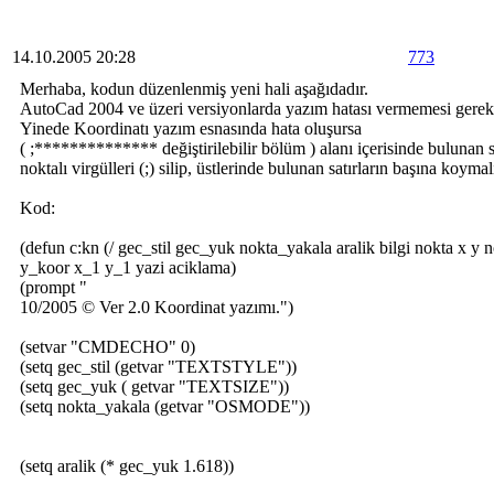
14.10.2005 20:28
773
Merhaba, kodun düzenlenmiş yeni hali aşağıdadır.
AutoCad 2004 ve üzeri versiyonlarda yazım hatası vermemesi gerek
Yinede Koordinatı yazım esnasında hata oluşursa
( ;************** değiştirilebilir bölüm ) alanı içerisinde bulunan s
noktalı virgülleri (;) silip, üstlerinde bulunan satırların başına koymalı
Kod:
(defun c:kn (/ gec_stil gec_yuk nokta_yakala aralik bilgi nokta x 
y_koor x_1 y_1 yazi aciklama)
(prompt "
10/2005 © Ver 2.0 Koordinat yazımı.")
(setvar "CMDECHO" 0)
(setq gec_stil (getvar "TEXTSTYLE"))
(setq gec_yuk ( getvar "TEXTSIZE"))
(setq nokta_yakala (getvar "OSMODE"))
(setq aralik (* gec_yuk 1.618))